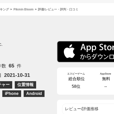
キング
Pikmin Bloom
評価/レビュー・評判・口コミ
c.
65
件数
件
エスピーゲーム
AppStore
2021-10-31
日
総合順位
無料
チャー
位置情報
58位
--
iPhone
Android