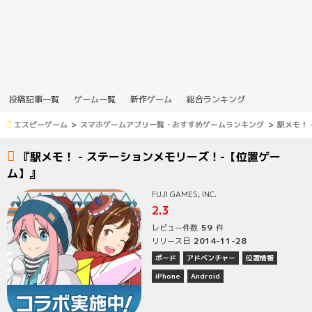
投稿記事一覧
ゲーム一覧
新作ゲーム
総合ランキング
エスピーゲーム
スマホゲームアプリ一覧・おすすめゲームランキング
駅メモ！ 
『駅メモ！ - ステーションメモリーズ！-【位置ゲー
ム】』
FUJI GAMES, INC.
2.3
59
レビュー件数
件
2014-11-28
リリース日
ボード
アドベンチャー
位置情報
iPhone
Android