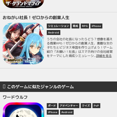
おねがい社長！ゼロからの創業人生
シミュレーション
育成
RPG
iPhone
Android
うちの会社の社長になったらどう？想像を越え
る商業RPG！ゼロからの創業人生、素敵な女の
子たちとビジネス帝国を作り上げよう！ゲーム
紹介「お願い！社長」はスマホ向けの会社経営
をテーマにした育成シミュレーシ...
詳細を見る
このゲームに似たジャンルのゲーム
ワードウルフ
ボード
アドベンチャー
クイズ
PvP
iPhone
Android