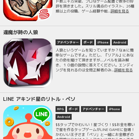
ド数三千万突破、プロなゲーム配置で数多の好
評を頂きました。スリル満点のイラスト、26種
類以上の役職、ゲーム経験や能...
詳細を見る
逢魔が時の人狼
アドベンチャー
ボード
iPhone
Android
人狼というゲームを知っていますか？なぁに簡
単なゲームですよ。ただし、『リアル』にあな
たの命を賭けて頂きますが...ノベルを読み解
き、１０個の設問に答えてください。エンディ
ングを見れるのは全問正解者のみ...
詳細を見る
LINE アキンド星のリトル・ペソ
RPG
ボード
アドベンチャー
iPhone
Android
$$タップでかわいい！星づくり！$$お金を稼い
で星を作るタップゲームがLINE GAMEに登場！
かわいい王子さま「ペソ」と一緒にお金稼ぎの