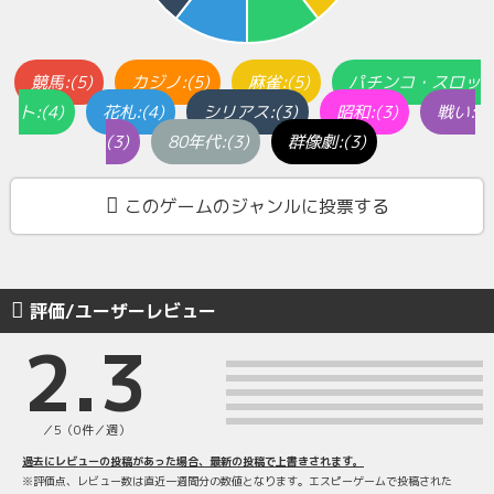
競馬:(5)
カジノ:(5)
麻雀:(5)
パチンコ・スロッ
ト:(4)
花札:(4)
シリアス:(3)
昭和:(3)
戦い:
(3)
80年代:(3)
群像劇:(3)
このゲームのジャンルに投票する
評価/ユーザーレビュー
2.3
／5（0件／週）
過去にレビューの投稿があった場合、最新の投稿で上書きされます。
※評価点、レビュー数は直近一週間分の数値となります。エスピーゲームで投稿された