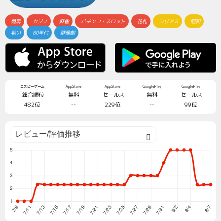
競馬
カジノ
麻雀
パチンコ・スロット
花札
シリアス
昭和
戦い
80年代
群像劇
エスピーゲーム
AppStore
AppStore
GooglePlay
GooglePlay
総合順位
無料
セールス
無料
セールス
482位
--
229位
--
99位