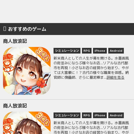
おすすめのゲーム
商人放浪記
シミュレーション
RPG
iPhone
Android
新米商人としての人生が幕を開ける。水墨画風
の街並みにならぶ様々なお店...リアルな古代都
市を再現！小さなお店の経営から始まり、やが
ては大富豪に！？古代の様々な職業を体感。納
官師に傀儡師、さらに墓泥棒ま...
詳細を見る
商人放浪記
シミュレーション
RPG
iPhone
Android
新米商人としての人生が幕を開ける。水墨画風
の街並みにならぶ様々なお店...リアルな古代都
市を再現！小さなお店の経営から始まり、やが