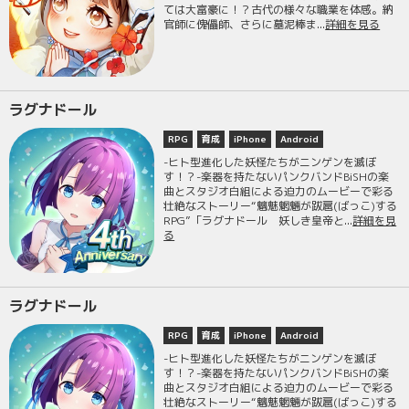
ては大富豪に！？古代の様々な職業を体感。納
官師に傀儡師、さらに墓泥棒ま...
詳細を見る
ラグナドール
RPG
育成
iPhone
Android
-ヒト型進化した妖怪たちがニンゲンを滅ぼ
す！？-楽器を持たないパンクバンドBiSHの楽
曲とスタジオ白組による迫力のムービーで彩る
壮絶なストーリー“魑魅魍魎が跋扈(ばっこ)する
RPG”「ラグナドール 妖しき皇帝と...
詳細を見
る
ラグナドール
RPG
育成
iPhone
Android
-ヒト型進化した妖怪たちがニンゲンを滅ぼ
す！？-楽器を持たないパンクバンドBiSHの楽
曲とスタジオ白組による迫力のムービーで彩る
壮絶なストーリー“魑魅魍魎が跋扈(ばっこ)する