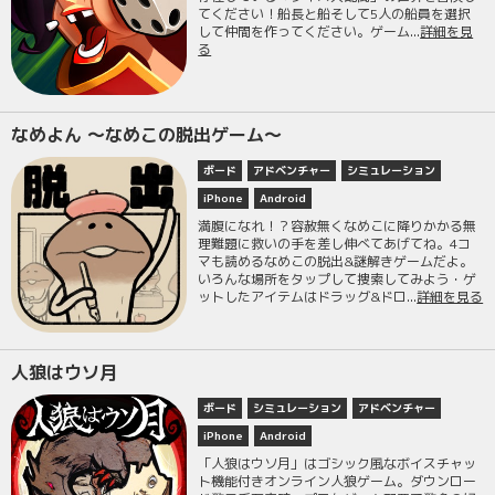
てください！船長と船そして5人の船員を選択
して仲間を作ってください。ゲーム...
詳細を見
る
なめよん ～なめこの脱出ゲーム～
ボード
アドベンチャー
シミュレーション
iPhone
Android
満腹になれ！？容赦無くなめこに降りかかる無
理難題に救いの手を差し伸べてあげてね。4コ
マも読めるなめこの脱出&謎解きゲームだよ。
いろんな場所をタップして捜索してみよう・ゲ
ットしたアイテムはドラッグ&ドロ...
詳細を見る
人狼はウソ月
ボード
シミュレーション
アドベンチャー
iPhone
Android
「人狼はウソ月」はゴシック風なボイスチャッ
ト機能付きオンライン人狼ゲーム。ダウンロー