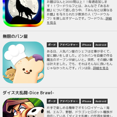
お題はなんと2000問以上！！毎週追加しま
す！！ワードウルフとは、みんなで『あるお
題』について話し合う中、『みんなとは異なる
お題』を与えられた少数派の人（ワードウル
フ）を探し出すゲームです。ワードウル...
詳細
を見る
無限のパン屋
ボード
アドベンチャー
iPhone
Android
ある日、人気パン屋のシェフは仕事が辛くて、
星に願いをしました。どうかパンを自動で作る
魔法のオーブンが欲しいと。突然、その願い事
は叶えました。でも、それはそんなに良いもん
じゃなかったんです。パンは自...
詳細を見る
ダイス大乱闘-Dice Brawl-
ボード
アドベンチャー
iPhone
Android
片手で楽しめる簡単でオモシロイゲーム！海
賊、エルフ、野獣、ドラゴンとロボット種族が
存在している「ダイス大乱闘」の世界を冒険し