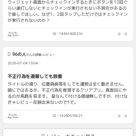
ウィジェット画面からチェックインするときにボタンを10回ぐ
らい連打しないとチェックインが実行されない不具合があるの
で直してほしい。なぜ1、2回タップしただけではチェックイン
が実行されないのか？
Post By
ID：14341408210
0
0
App Store
96の人
さんの評価/レビュー
2026-07-04 13:04
不正行為を通報しても放置
タイトルの通り、位置偽装等をしても運営は全く動きません。
暗にではあるが、不正行為を推奨するクソアプリ。真面目にや
るのが馬鹿を見ます。 星なんて付ける価値無しですが、付けな
きゃレビュー反映出来ないので1で。
Post By
ID：14260578027
0
0
App Store