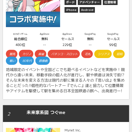
ボード
アドベンチャー
位置情報
iPhone
Android
エスピーゲーム
AppStore
AppStore
GooglePlay
GooglePlay
総合順位
無料
セールス
無料
セールス
480位
--
229位
--
99位
競馬
カジノ
麻雀
パチンコ・スロット
花札
シリアス
昭和
戦い
80年代
群像劇
地域限定のイベントや全国どこでも遊べるイベントなどを実施中！現
代から遠い未来、移動手段の個人化が進行し、駅や鉄道は消失寸前!?
そんな未来を変える方法は現代の駅に集まる人々の『思い出』を集め
ることだった!!個性的なパートナー『でんこ』達と協力して位置情報
やアイテムを駆使して駅を集める日本全国鉄道の旅へ、出発進行ー!
未来家系図 つぐme
2
Mynet Inc.