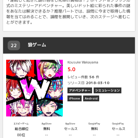
「連続して起きた謎の首なし死体の真相は？」ポイント＆クリック形
式のミステリーアドベンチャー。美しいドット絵に彩られた事件の謎
をあなたは解決できるか？推理パートでは、設問に今まで取得した情
報を当てはめることで、論理を展開していき、次のステージへ進むこ
とができます。
狼ゲーム
22
Kousuke Wakayama
5.0
56
レビュー件数
件
2018-03-10
リリース日
アドベンチャー
シミュレーション
iPhone
Android
エスピーゲーム
AppStore
AppStore
GooglePlay
GooglePlay
総合順位
無料
セールス
無料
セールス
88位
--
--
--
--