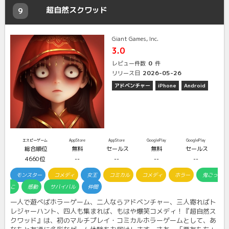
超自然スクワッド
9
Giant Games, Inc.
3.0
0
レビュー件数
件
2026-05-26
リリース日
アドベンチャー
iPhone
Android
エスピーゲーム
AppStore
AppStore
GooglePlay
GooglePlay
総合順位
無料
セールス
無料
セールス
4660位
--
--
--
--
モンスター
コメディ
女王
コミカル
コメディ
ホラー
鬼ごっ
こ
感動
サバイバル
仲間
一人で遊べばホラーゲーム、二人ならアドベンチャー、三人寄ればト
レジャーハント、四人も集まれば、もはや爆笑コメディ！『超自然ス
クワッド』は、初のマルチプレイ・コミカルホラーゲームとして、あ