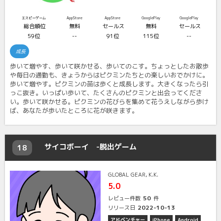
エスピーゲーム
AppStore
AppStore
GooglePlay
GooglePlay
総合順位
無料
セールス
無料
セールス
59位
--
91位
115位
--
成長
歩いて増やす、歩いて咲かせる、歩いてのこす。ちょっとしたお散歩
や毎日の通勤も、きょうからはピクミンたちとの楽しいおでかけに。
歩いて増やす。ピクミンの苗は歩くと成長します。大きくなったら引
っこ抜き。いっぱい歩いて、たくさんのピクミンと出会ってくださ
い。歩いて咲かせる。ピクミンの花びらを集めて花うえしながら歩け
ば、あなたが歩いたところに花が咲きます。
サイコボーイ -脱出ゲーム
18
GLOBAL GEAR, K.K.
5.0
50
レビュー件数
件
2022-10-13
リリース日
アドベンチャー
iPhone
Android