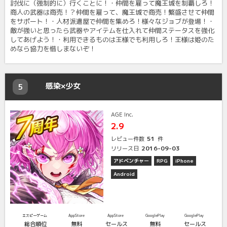
討伐に（強制的に）行くことに！・仲間を雇って魔王城を制覇しろ！
商人の武器は商売！？仲間を雇って、魔王城で商売！繁盛させて仲間
をサポート！・人材派遣屋で仲間を集めろ！様々なジョブが登場！・
敵が強いと思ったら武器やアイテムを仕入れて仲間ステータスを強化
してあげよう！・利用できるものは王様でも利用しろ！王様は姫のた
めなら協力を惜しまないぞ！
感染×少女
5
AGE Inc.
2.9
51
レビュー件数
件
2016-09-03
リリース日
アドベンチャー
RPG
iPhone
Android
エスピーゲーム
AppStore
AppStore
GooglePlay
GooglePlay
総合順位
無料
セールス
無料
セールス