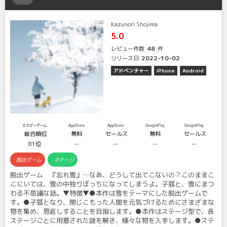
Kazunori Shojima
5.0
48
レビュー件数
件
2022-10-02
リリース日
アドベンチャー
iPhone
Android
エスピーゲーム
AppStore
AppStore
GooglePlay
GooglePlay
総合順位
無料
セールス
無料
セールス
81位
--
--
--
--
脱出ゲーム
ステージ
脱出ゲーム 『忘れ雪』…なあ、どうして出てこないの？このままこ
こにいては、雪の中独りぼっちになってしまうよ。子狐と、雪にまつ
わる不思議な話。▼特徴▼●本作は雪をテーマにした脱出ゲームで
す。●子狐となり、閉じこもった人間を元気づけるためにさまざまな
物を集め、恩返しすることを目指します。●本作はステージ型で、各
ステージごとに用意された謎を解き、様々な物を入手します。●ステ