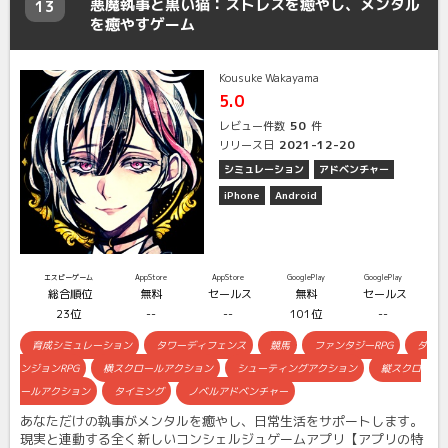
悪魔執事と黒い猫：ストレスを癒やし、メンタル
13
を癒やすゲーム
Kousuke Wakayama
5.0
50
レビュー件数
件
2021-12-20
リリース日
シミュレーション
アドベンチャー
iPhone
Android
エスピーゲーム
AppStore
AppStore
GooglePlay
GooglePlay
総合順位
無料
セールス
無料
セールス
23位
--
--
101位
--
育成シミュレーション
タワーディフェンス
競馬
ファンタジーRPG
ダ
ンジョンRPG
横スクロールアクション
シューティングアクション
縦スクロ
ールアクション
タイミング
ノベルアドベンチャー
あなただけの執事がメンタルを癒やし、日常生活をサポートします。
現実と連動する全く新しいコンシェルジュゲームアプリ【アプリの特