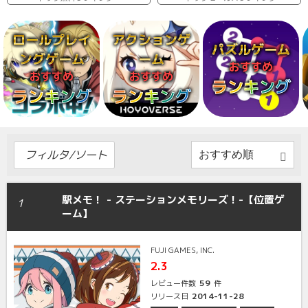
ロールプレイ
アクションゲ
パズルゲーム
ングゲーム
ーム
おすすめ
おすすめ
おすすめ
ランキング
ランキング
ランキング
フィルタ/ソート
駅メモ！ - ステーションメモリーズ！-【位置ゲ
1
ーム】
FUJI GAMES, INC.
2.3
59
レビュー件数
件
2014-11-28
リリース日