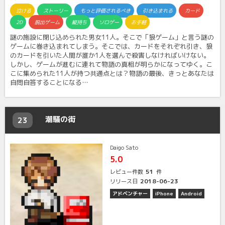
泣ける
ストーリー
もっと評価されるべき
引き込まれる
カード
2D
脱出ゲーム
縦持ち
ソロゲー
お手軽
謎の施設に閉じ込められた男女11人。そこで「狼ゲーム」と言う謎の
ゲームに巻き込まれてしまう。そこでは、カードをそれぞれ引き、狼
のカードを引いた人間が誰か1人を選んで殺害しなければいけない。
しかし、ゲームが進むに連れて物語の真相が明らかになってゆく。こ
こに集められた11人が持つ共通点とは？物語の最後、きっとあなたは
自問自答することになる…
潮騒の街
23
Daigo Sato
5.0
51
レビュー件数
件
2018-06-23
リリース日
アドベンチャー
iPhone
Android