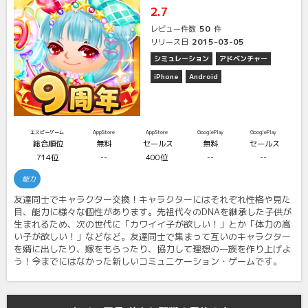
2.7
50
レビュー件数
件
2015-03-05
リリース日
シミュレーション
アドベンチャー
iPhone
Android
エスピーゲーム
AppStore
AppStore
GooglePlay
GooglePlay
総合順位
無料
セールス
無料
セールス
714位
--
400位
--
--
能力
友達同士でキャラクター交換！キャラクターにはそれぞれ性格や見た
目、能力に様々な個性があります。先祖代々のDNAを継承した子供が
生まれるため、次の世代に「カワイイ子が欲しい！」とか「体力の高
い子が欲しい！」などなど。友達同士で集まって互いのキャラクター
を婿に出したり、嫁をもらったり、協力して理想の一族を作り上げよ
う！今までにはなかった新しいコミュニケーション・ゲームです。