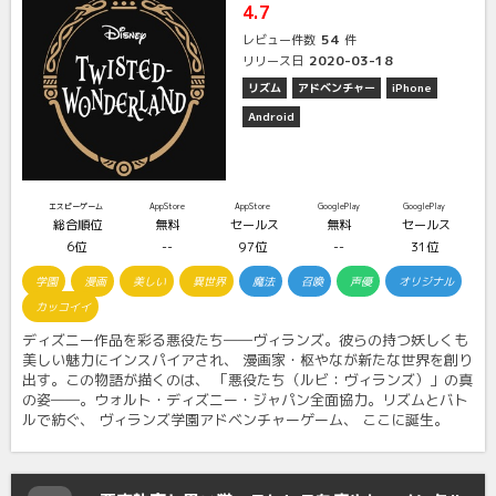
4.7
54
レビュー件数
件
2020-03-18
リリース日
リズム
アドベンチャー
iPhone
Android
エスピーゲーム
AppStore
AppStore
GooglePlay
GooglePlay
総合順位
無料
セールス
無料
セールス
6位
--
97位
--
31位
学園
漫画
美しい
異世界
魔法
召喚
声優
オリジナル
カッコイイ
ディズニー作品を彩る悪役たち――ヴィランズ。彼らの持つ妖しくも
美しい魅力にインスパイアされ、 漫画家・枢やなが新たな世界を創り
出す。この物語が描くのは、 「悪役たち（ルビ：ヴィランズ）」の真
の姿――。ウォルト・ディズニー・ジャパン全面協力。リズムとバト
ルで紡ぐ、 ヴィランズ学園アドベンチャーゲーム、 ここに誕生。