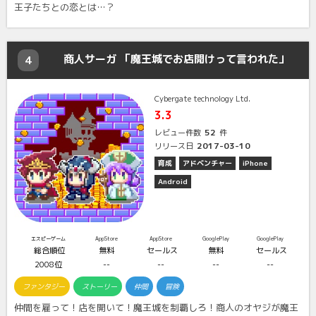
王子たちとの恋とは…？
商人サーガ 「魔王城でお店開けって言われた」
4
Cybergate technology Ltd.
3.3
52
レビュー件数
件
2017-03-10
リリース日
育成
アドベンチャー
iPhone
Android
エスピーゲーム
AppStore
AppStore
GooglePlay
GooglePlay
総合順位
無料
セールス
無料
セールス
2008位
--
--
--
--
ファンタジー
ストーリー
仲間
冒険
仲間を雇って！店を開いて！魔王城を制覇しろ！商人のオヤジが魔王