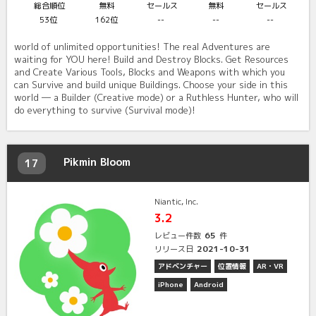
総合順位
無料
セールス
無料
セールス
53位
162位
--
--
--
world of unlimited opportunities! The real Adventures are
waiting for YOU here! Build and Destroy Blocks. Get Resources
and Create Various Tools, Blocks and Weapons with which you
can Survive and build unique Buildings. Choose your side in this
world ― a Builder (Creative mode) or a Ruthless Hunter, who will
do everything to survive (Survival mode)!
Pikmin Bloom
17
Niantic, Inc.
3.2
65
レビュー件数
件
2021-10-31
リリース日
アドベンチャー
位置情報
AR・VR
iPhone
Android