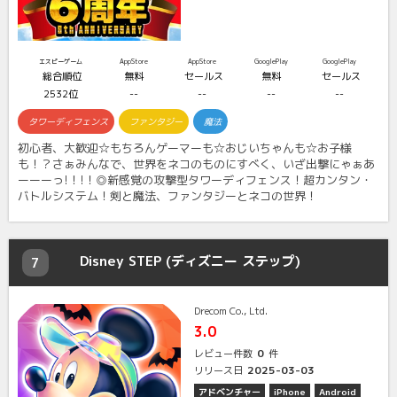
エスピーゲーム
AppStore
AppStore
GooglePlay
GooglePlay
総合順位
無料
セールス
無料
セールス
2532位
--
--
--
--
タワーディフェンス
ファンタジー
魔法
初心者、大歓迎☆もちろんゲーマーも☆おじいちゃんも☆お子様
も！？さぁみんなで、世界をネコのものにすべく、いざ出撃にゃぁあ
ーーーっ!！!！◎新感覚の攻撃型タワーディフェンス！超カンタン・
バトルシステム！剣と魔法、ファンタジーとネコの世界！
Disney STEP (ディズニー ステップ)
7
Drecom Co., Ltd.
3.0
0
レビュー件数
件
2025-03-03
リリース日
アドベンチャー
iPhone
Android