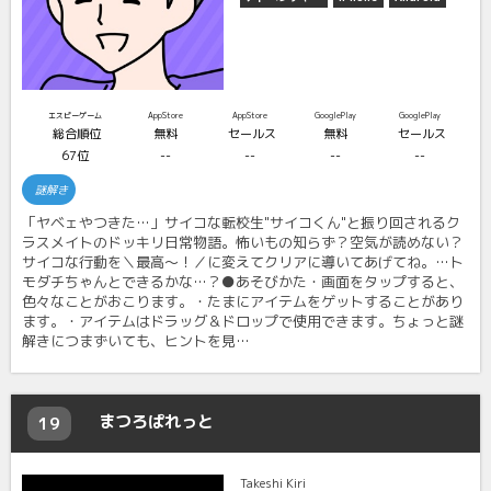
エスピーゲーム
AppStore
AppStore
GooglePlay
GooglePlay
総合順位
無料
セールス
無料
セールス
67位
--
--
--
--
謎解き
「ヤベェやつきた…」サイコな転校生"サイコくん"と振り回されるク
ラスメイトのドッキリ日常物語。怖いもの知らず？空気が読めない？
サイコな行動を＼最高～！／に変えてクリアに導いてあげてね。…ト
モダチちゃんとできるかな…？●あそびかた・画面をタップすると、
色々なことがおこります。・たまにアイテムをゲットすることがあり
ます。・アイテムはドラッグ＆ドロップで使用できます。ちょっと謎
解きにつまずいても、ヒントを見…
まつろぱれっと
19
Takeshi Kiri