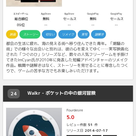
エスピーゲーム
AppStore
AppStore
GooglePlay
GooglePlay
総合順位
無料
セールス
無料
セールス
89位
--
--
--
--
映画
ストーリー
切ない
リメイク
実写
謎解き
都会の生活に疲れ、海の見える街へ移り住んできた青年。「潮騒の
街」での様々な出会いと別れは、彼の心を変えてゆく……実写映画化
された「つぐのひ」シリーズなど、数々の人気フリーゲームを手掛け
てきたImCyan氏が2010年に発表した短編アドベンチャーのリメイク
作品。戦闘や謎解きはなく、ストーリーを見せることに専念したつく
りで、ゲームの苦手な方でもお楽しみいただけます。
Walkr - ポケットの中の銀河冒険
24
Fourdesire
5.0
51
レビュー件数
件
2014-07-17
リリース日