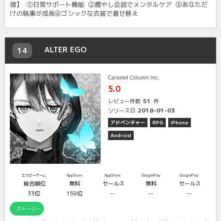
徴】 ①日常サポート機能 ②癒やし会話でメンタルケア ③あなただ
けの執事が成長④ゴシックな衣装で着せ替え
ALTER EGO
14
Caramel Column Inc.
5.0
51
レビュー件数
件
2018-01-03
リリース日
アドベンチャー
RPG
iPhone
Android
エスピーゲーム
AppStore
AppStore
GooglePlay
GooglePlay
総合順位
無料
セールス
無料
セールス
33位
159位
--
--
--
ストーリー