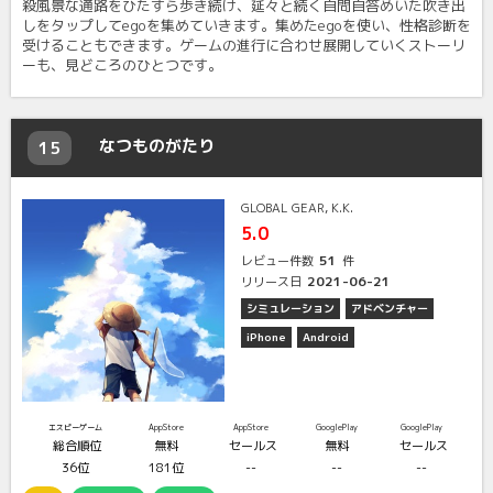
殺風景な通路をひたすら歩き続け、延々と続く自問自答めいた吹き出
しをタップしてegoを集めていきます。集めたegoを使い、性格診断を
受けることもできます。ゲームの進行に合わせ展開していくストーリ
ーも、見どころのひとつです。
なつものがたり
15
GLOBAL GEAR, K.K.
5.0
51
レビュー件数
件
2021-06-21
リリース日
シミュレーション
アドベンチャー
iPhone
Android
エスピーゲーム
AppStore
AppStore
GooglePlay
GooglePlay
総合順位
無料
セールス
無料
セールス
36位
181位
--
--
--