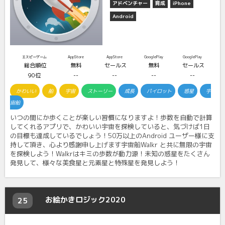
アドベンチャー
育成
iPhone
Android
エスピーゲーム
AppStore
AppStore
GooglePlay
GooglePlay
総合順位
無料
セールス
無料
セールス
90位
--
--
--
--
かわいい
船
宇宙
ストーリー
成長
パイロット
惑星
宇
宙船
いつの間にか歩くことが楽しい習慣になりますよ！歩数を自動で計算
してくれるアプリで、かわいい宇宙を探検していると、気づけば1日
の目標も達成しているでしょう！50万以上のAndroid ユーザー様に支
持して頂き、心より感謝申し上げます宇宙船Walkr と共に無限の宇宙
を探検しよう！Walkrはキミの歩数が動力源！未知の惑星をたくさん
発見して、様々な美食星と元素星と特殊星を発見しよう！
お絵かきロジック2020
25