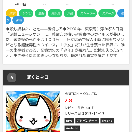
2488位
--
--
--
--
東京
ゾンビ
感動
美少女
声優
ストーリー
ステージ
能
力
部活
◆殺し損ねたことを——後悔しろ◆21XX 年、東京湾に浮かぶ人口島
「渚輪ニュータウン」に、感染力の強い超強毒性のウイルスが蔓延し
た。感染後の死亡率は１００％——死ねば必ず殺人衝動に忠実なゾン
ビとなる超強毒性のウイルス。「少女」だけが生き残った世界に、唯
一の生存者である、記憶喪失の「少年」が現れた。記憶を失った少年
と、生き残るために闘う少女たちが、隠された真実を解き明かす！
ぼくとネコ
6
IGNITION M CO., LTD.
2.8
54
レビュー件数
件
2017-11-17
リリース日
RPG
アドベンチャー
iPhone
Android