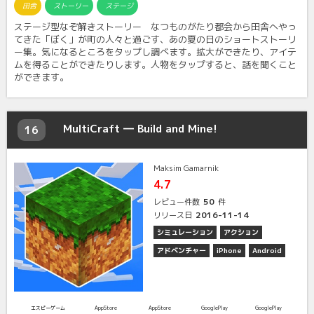
田舎
ストーリー
ステージ
ステージ型なぞ解きストーリー なつものがたり都会から田舎へやっ
てきた「ぼく」が町の人々と過ごす、あの夏の日のショートストーリ
ー集。気になるところをタップし調べます。拡大ができたり、アイテ
ムを得ることができたりします。人物をタップすると、話を聞くこと
ができます。
MultiCraft ― Build and Mine!
16
Maksim Gamarnik
4.7
50
レビュー件数
件
2016-11-14
リリース日
シミュレーション
アクション
アドベンチャー
iPhone
Android
エスピーゲーム
AppStore
AppStore
GooglePlay
GooglePlay