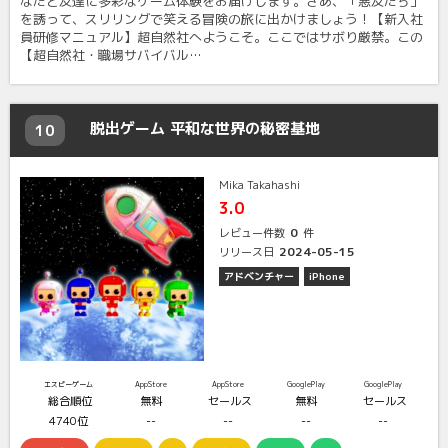
なたと友達に多彩なゲーム体験をお届けします。さあ、「悪友たち」
を誘って、スリリングで笑える冒険の旅に出かけましょう！【新入社
員研修マニュアル】超自然社へようこそ。ここではサボり厳禁。この
【超自然社・職場サバイバル…
脱出ゲーム 平和な世界の秘密基地
10
Mika Takahashi
3.0
0
レビュー件数
件
2024-05-15
リリース日
アドベンチャー
iPhone
エスピーゲーム
AppStore
AppStore
GooglePlay
GooglePlay
総合順位
無料
セールス
無料
セールス
4740位
--
--
--
--