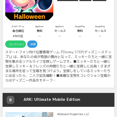
エスピーゲーム
AppStore
AppStore
GooglePlay
GooglePlay
総合順位
無料
セールス
無料
セールス
4305位
--
--
--
--
コレクション
仲間
スマートフォン向け位置情報ゲーム『Disney STEP(ディズニーステッ
プ)』は、あなたの街が物語の舞台となって、ミッキーたちと一緒に宝
物を集めるリアルライフ宝探しゲームです。■ミッキーたちと一緒に
宝探しミッキー＆フレンズの仲間たちと一緒に宝探しに出発！さまざ
まな場所を巡って宝箱を見つけよう。宝探しをしているミッキーたち
に出会ったら、二人で記念撮影！■素敵な宝物をコレクション宝箱か
らはディズニー作品をモチーフ…
ARK: Ultimate Mobile Edition
8
Wildcard Properties LLC