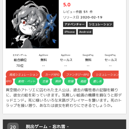
5.0
51
レビュー件数
件
2020-02-19
リリース日
アドベンチャー
シミュレーション
iPhone
Android
エスピーゲーム
AppStore
AppStore
GooglePlay
GooglePlay
総合順位
無料
セールス
無料
セールス
78位
--
--
--
--
育成シミュレーション
カードRPG
ファンタジーRPG
シミュレーション
RPG
動物・ペット
定番
爽快
牧場
箱庭
癒し系
異空間のアトリエに囚われた主人公は、過去の犠牲者の記録を頼り
に、彼女の絵を彩っていきます。気難しい絵画の機嫌を損なうと即デ
ッドエンド。死に様いろいろな末路がプレイヤーを襲います。死のト
ラップを掻い潜り、あなたは彼女を終わりにできるでしょうか。
脱出ゲーム - 忘れ雪 -
20