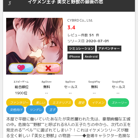
イケメン王子 美女と野獣の最後の恋
3
CYBIRD Co., Ltd.
3.4
51
レビュー件数
件
2020-07-01
リリース日
シミュレーション
アドベンチャー
iPhone
Android
エスピーゲーム
AppStore
AppStore
GooglePlay
GooglePlay
総合順位
無料
セールス
無料
セールス
1900位
--
--
--
--
ファンタジー
美しい
ミステリアス
歴史
イケメン
ストーリー
女性向け
ツンデレ
王子
本屋で平穏に働いていたあなたが突然攫われた先は、豪華絢爛な王城
の中。危険な""野獣""と呼ばれる8人の王子たちの中から、次代の王を
見定める""ベル""に選ばれてしまい？！これはイケメンシリーズが贈
る全く新しい『美女と野獣』の物語…――◆登場キャラクター危険な