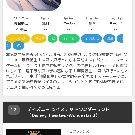
エスピーゲーム
AppStore
AppStore
GooglePlay
GooglePlay
総合順位
無料
セールス
無料
セールス
5139位
--
--
--
--
ファンタジー
異世界
3D
ストーリー
オリジナル
冒険
人
生
深い
本気だす異世界×3DバトルRPG。2026年7月より3期が放送されるTV
アニメ『無職転生III ～異世界行ったら本気だす～』がスマートフォン
ゲームに！原作は「異世界転生ラノベ」の代表的な作品として位置づ
けられる、理不尽な孫の手の著による『無職転生 ～異世界行ったら本
気だす～』。◆ 『無職転生』の世界観を完全再現！ストーリーでは、
アニメの物語を新規ボイスのナレーションとともに追体験できる他、
アニメで描かれなかった原作エ…
ディズニー ツイステッドワンダーランド
12
（Disney Twisted-Wonderland）
アニプレックス