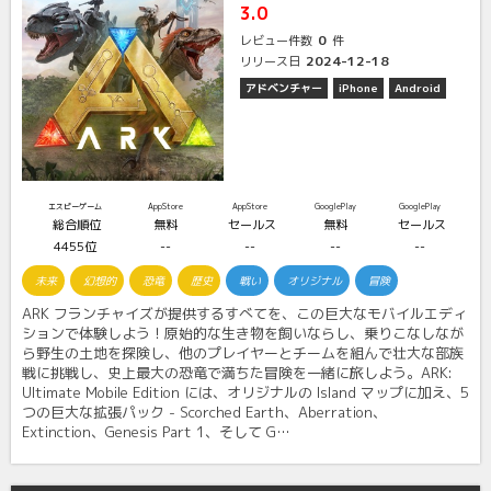
3.0
0
レビュー件数
件
2024-12-18
リリース日
アドベンチャー
iPhone
Android
エスピーゲーム
AppStore
AppStore
GooglePlay
GooglePlay
総合順位
無料
セールス
無料
セールス
4455位
--
--
--
--
未来
幻想的
恐竜
歴史
戦い
オリジナル
冒険
ARK フランチャイズが提供するすべてを、この巨大なモバイルエディ
ションで体験しよう！原始的な生き物を飼いならし、乗りこなしなが
ら野生の土地を探険し、他のプレイヤーとチームを組んで壮大な部族
戦に挑戦し、史上最大の恐竜で満ちた冒険を一緒に旅しよう。ARK:
Ultimate Mobile Edition には、オリジナルの Island マップに加え、5
つの巨大な拡張パック - Scorched Earth、Aberration、
Extinction、Genesis Part 1、そして G…