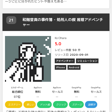
ージごとに分かれたヒントや答えもある…
和階堂真の事件簿 - 処刑人の楔 推理アドベンチ
21
ャー
Ko Ohara
5.0
50
レビュー件数
件
2020-09-01
リリース日
アドベンチャー
シミュレーション
iPhone
Android
エスピーゲーム
AppStore
AppStore
GooglePlay
GooglePlay
総合順位
無料
セールス
無料
セールス
87位
--
--
--
--
ミステリー
美しい
ドット絵
クリック
ステージ
謎解き