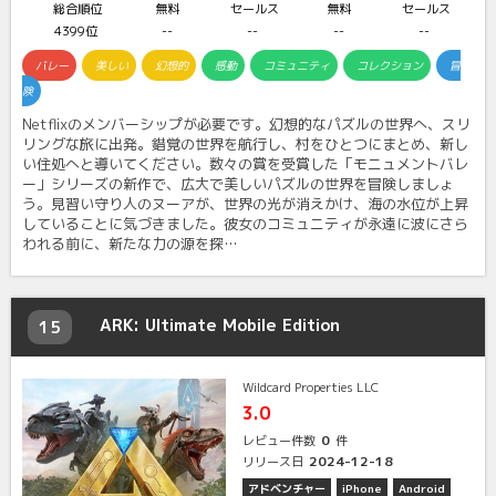
総合順位
無料
セールス
無料
セールス
4399位
--
--
--
--
バレー
美しい
幻想的
感動
コミュニティ
コレクション
冒
険
Netflixのメンバーシップが必要です。幻想的なパズルの世界へ、スリ
リングな旅に出発。錯覚の世界を航行し、村をひとつにまとめ、新し
い住処へと導いてください。数々の賞を受賞した「モニュメントバレ
ー」シリーズの新作で、広大で美しいパズルの世界を冒険しましょ
う。見習い守り人のヌーアが、世界の光が消えかけ、海の水位が上昇
していることに気づきました。彼女のコミュニティが永遠に波にさら
われる前に、新たな力の源を探…
ARK: Ultimate Mobile Edition
15
Wildcard Properties LLC
3.0
0
レビュー件数
件
2024-12-18
リリース日
アドベンチャー
iPhone
Android