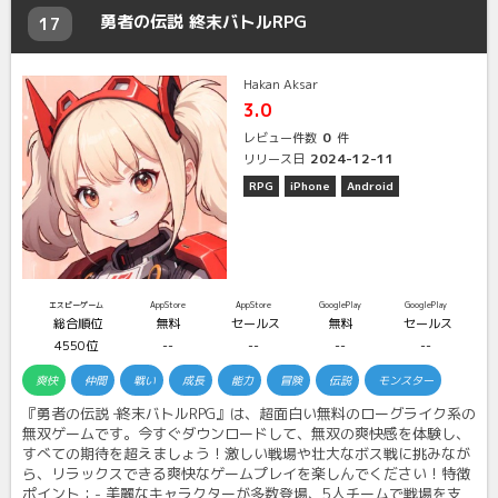
勇者の伝説 終末バトルRPG
17
Hakan Aksar
3.0
0
レビュー件数
件
2024-12-11
リリース日
RPG
iPhone
Android
エスピーゲーム
AppStore
AppStore
GooglePlay
GooglePlay
総合順位
無料
セールス
無料
セールス
4550位
--
--
--
--
爽快
仲間
戦い
成長
能力
冒険
伝説
モンスター
『勇者の伝説 ‐終末バトルRPG』は、超面白い無料のローグライク系の
無双ゲームです。今すぐダウンロードして、無双の爽快感を体験し、
すべての期待を超えましょう！激しい戦場や壮大なボス戦に挑みなが
ら、リラックスできる爽快なゲームプレイを楽しんでください！特徴
ポイント：- 美麗なキャラクターが多数登場、5人チームで戦場を支