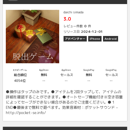
daichi simada
3.0
0
レビュー件数
件
2024-12-01
リリース日
アドベンチャー
iPhone
Android
エスピーゲーム
AppStore
AppStore
GooglePlay
GooglePlay
総合順位
無料
セールス
無料
セールス
4854位
--
--
--
--
●操作はタップのみです。●アイテムを2回タップして、アイテムの
詳細を確認することができます。●オートセーブ機能付き※空き容量
によってセーブができない場合があるのでご注意ください。●１
END●最後まで無料で遊べます。効果音素材：ポケットサウンド –
http://pocket-se.info/