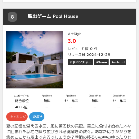
脱出ゲーム Pool House
8
ArtDigic
3.0
0
レビュー件数
件
2024-12-29
リリース日
アドベンチャー
iPhone
Android
エスピーゲーム
AppStore
AppStore
GooglePlay
GooglePlay
総合順位
無料
セールス
無料
セールス
4085位
--
--
--
--
タイミング
謎解き
夏の記憶を湛える水面、風に薫る秋の気配。黄金に色付き始めた木々
に囲まれた邸宅で繰り広げられる謎解きの数々。あなたは手がかりを
集めここから脱出できるでしょうか？季節の移ろいの中のゆったりと