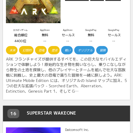
エスピーゲーム
AppStore
AppStore
GooglePlay
GooglePlay
総合順位
無料
セールス
無料
セールス
4400位
--
--
--
--
未来
幻想的
恐竜
歴史
戦い
オリジナル
冒険
ARK フランチャイズが提供するすべてを、この巨大なモバイルエディ
ションで体験しよう！原始的な生き物を飼いならし、乗りこなしなが
ら野生の土地を探険し、他のプレイヤーとチームを組んで壮大な部族
戦に挑戦し、史上最大の恐竜で満ちた冒険を一緒に旅しよう。ARK:
Ultimate Mobile Edition には、オリジナルの Island マップに加え、5
つの巨大な拡張パック - Scorched Earth、Aberration、
Extinction、Genesis Part 1、そして G…
SUPERSTAR WAKEONE
16
Dalcomsoft Inc.