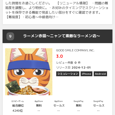
した時間をお過ごしください。 【リニューアル情報】 ・問題の難
易度を調整し、より明快に。・お好みのタイミングでスクリーンショ
ットを保存できる機能で見返したい部分をすぐに確認できます。
【難易度】・初心者～中級者向け…
ラーメン赤猫～ニャンて素敵なラーメン店～
9
GOOD SMILE COMPANY, INC.
3.0
0
レビュー件数
件
2024-12-01
リリース日
シミュレーション
iPhone
Android
エスピーゲーム
AppStore
AppStore
GooglePlay
GooglePlay
総合順位
無料
セールス
無料
セールス
4249位
--
--
--
--