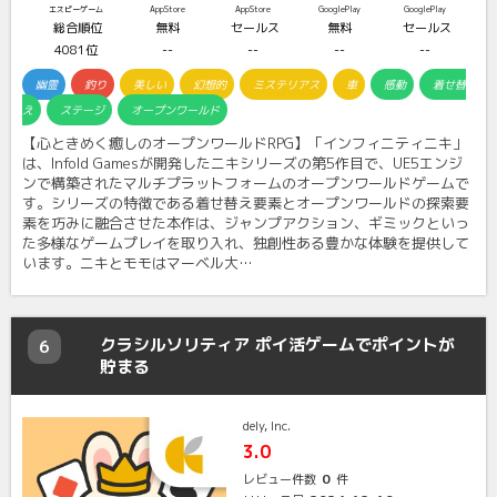
エスピーゲーム
AppStore
AppStore
GooglePlay
GooglePlay
総合順位
無料
セールス
無料
セールス
4081位
--
--
--
--
幽霊
釣り
美しい
幻想的
ミステリアス
車
感動
着せ替
え
ステージ
オープンワールド
【心ときめく癒しのオープンワールドRPG】「インフィニティニキ」
は、Infold Gamesが開発したニキシリーズの第5作目で、UE5エンジ
ンで構築されたマルチプラットフォームのオープンワールドゲームで
す。シリーズの特徴である着せ替え要素とオープンワールドの探索要
素を巧みに融合させた本作は、ジャンプアクション、ギミックといっ
た多様なゲームプレイを取り入れ、独創性ある豊かな体験を提供して
います。ニキとモモはマーベル大…
クラシルソリティア ポイ活ゲームでポイントが
6
貯まる
dely, Inc.
3.0
0
レビュー件数
件