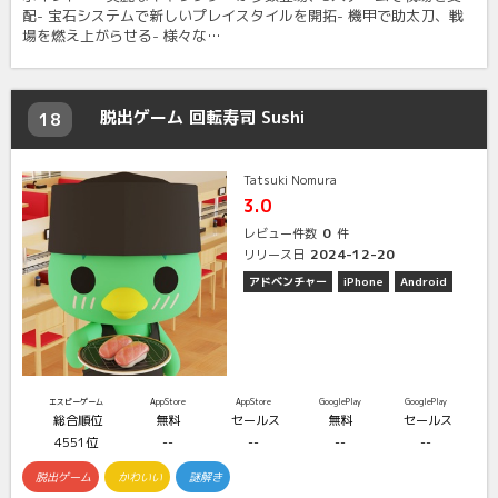
配- 宝石システムで新しいプレイスタイルを開拓- 機甲で助太刀、戦
場を燃え上がらせる- 様々な…
脱出ゲーム 回転寿司 Sushi
18
Tatsuki Nomura
3.0
0
レビュー件数
件
2024-12-20
リリース日
アドベンチャー
iPhone
Android
エスピーゲーム
AppStore
AppStore
GooglePlay
GooglePlay
総合順位
無料
セールス
無料
セールス
4551位
--
--
--
--
脱出ゲーム
かわいい
謎解き