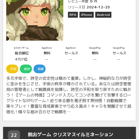
0
レビュー件数
件
2024-12-25
リリース日
RPG
iPhone
Android
エスピーゲーム
AppStore
AppStore
GooglePlay
GooglePlay
総合順位
無料
セールス
無料
セールス
4707位
--
--
--
--
宇宙
爽快
覚醒
多元宇宙で、時空の安定性は極めて重要。しかし、神秘的な力が時空
に歪みを生じさせ、宇宙の秩序が脅かされている。あなたは時空管理
局の管理者として戦闘員を指揮し、時空の平和を取り戻すために戦お
う！【ゲームの特徴】コマンド入力してコンボを繋げて攻撃するロー
グライトなRPGゲーム！迫り来る敵を薙ぎ倒す爽快感！自動戦闘で
楽々プレイ！豊富な育成要素でやり応え満点！キャラを覚醒させて超
強化！様々な組み合わせで戦略を…
脱出ゲーム クリスマスイルミネーション
22