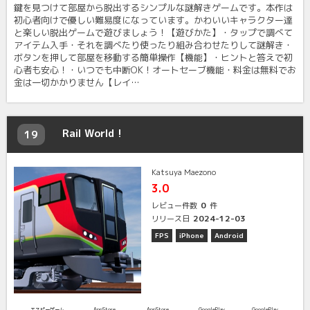
鍵を見つけて部屋から脱出するシンプルな謎解きゲームです。本作は
初心者向けで優しい難易度になっています。かわいいキャラクター達
と楽しい脱出ゲームで遊びましょう！【遊びかた】・タップで調べて
アイテム入手・それを調べたり使ったり組み合わせたりして謎解き・
ボタンを押して部屋を移動する簡単操作【機能】・ヒントと答えで初
心者も安心！・いつでも中断OK！オートセーブ機能・料金は無料でお
金は一切かかりません【レイ…
Rail World !
19
Katsuya Maezono
3.0
0
レビュー件数
件
2024-12-03
リリース日
FPS
iPhone
Android
エスピーゲーム
AppStore
AppStore
GooglePlay
GooglePlay