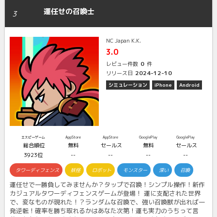
運任せの召喚士
3
NC Japan K.K.
3.0
0
レビュー件数
件
2024-12-10
リリース日
シミュレーション
iPhone
Android
エスピーゲーム
AppStore
AppStore
GooglePlay
GooglePlay
総合順位
無料
セールス
無料
セールス
3923位
--
--
--
--
タワーディフェンス
妖怪
ロボット
モンスター
深い
召喚
運任せで一勝負してみませんか？タップで召喚！シンプル操作！新作
カジュアルタワーディフェンスゲームが登場！ 運に支配された世界
で、変なものが現れた！？ランダムな召喚で、強い召喚獣が出れば一
発逆転！確率を勝ち取れるかはあなた次第！運も実力のうちって言