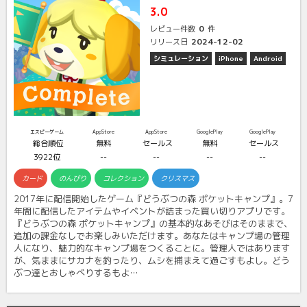
3.0
0
レビュー件数
件
2024-12-02
リリース日
シミュレーション
iPhone
Android
エスピーゲーム
AppStore
AppStore
GooglePlay
GooglePlay
総合順位
無料
セールス
無料
セールス
3922位
--
--
--
--
カード
のんびり
コレクション
クリスマス
2017年に配信開始したゲーム『どうぶつの森 ポケットキャンプ』。7
年間に配信したアイテムやイベントが詰まった買い切りアプリです。
『どうぶつの森 ポケットキャンプ』の基本的なあそびはそのままで、
追加の課金なしでお楽しみいただけます。あなたはキャンプ場の管理
人になり、魅力的なキャンプ場をつくることに。管理人ではあります
が、気ままにサカナを釣ったり、ムシを捕まえて過ごすもよし。どう
ぶつ達とおしゃべりするもよ…