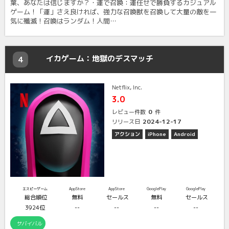
葉、あなたは信じますか？・運で召喚：運任せで勝負するカジュアル
ゲーム！「運」さえ良ければ、強力な召喚獣を召喚して大量の敵を一
気に殲滅！召喚はランダム！人間…
イカゲーム：地獄のデスマッチ
4
Netflix, Inc.
3.0
0
レビュー件数
件
2024-12-17
リリース日
アクション
iPhone
Android
エスピーゲーム
AppStore
AppStore
GooglePlay
GooglePlay
総合順位
無料
セールス
無料
セールス
3924位
--
--
--
--
サバイバル