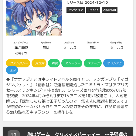
2024-12-10
リリース日
アクション
iPhone
Android
エスピーゲーム
AppStore
AppStore
GooglePlay
GooglePlay
総合順位
無料
セールス
無料
セールス
4251位
--
--
--
--
ファンタジー
異世界
爽快
ストーリー
ステージ
オリジナル
王子
◆『ナナマジ』とは◆ライトノベルを原作とし、マンガアプリ『マガ
ジンポケット』（講談社）で連載を開始したコミカライズはアプリ内
セールスランキング1位を記録し、シリーズ累計発行部数は670万部
を突破！2024年4月から6月までTVアニメ第1期が放送され、人気を
博した『転生したら第七王子だったので、気ままに魔術を極めます』
が待望のゲーム化！原作やアニメの魅力をそのままに、作品に登場す
る魅力溢れるキャラクターを操作しな…
脱出ゲーム クリスマスパーティー ～子猫達の
12