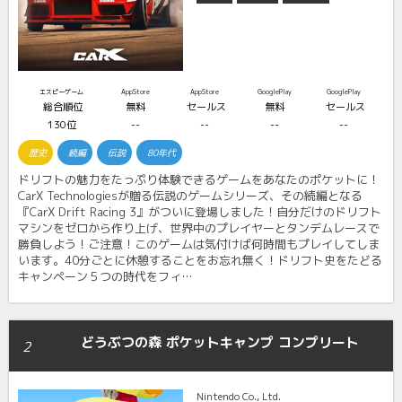
エスピーゲーム
AppStore
AppStore
GooglePlay
GooglePlay
総合順位
無料
セールス
無料
セールス
130位
--
--
--
--
歴史
続編
伝説
80年代
ドリフトの魅力をたっぷり体験できるゲームをあなたのポケットに！
CarX Technologiesが贈る伝説のゲームシリーズ、その続編となる
『CarX Drift Racing 3』がついに登場しました！自分だけのドリフト
マシンをゼロから作り上げ、世界中のプレイヤーとタンデムレースで
勝負しよう！ご注意！このゲームは気付けば何時間もプレイしてしま
います。40分ごとに休憩することをお忘れ無く！ドリフト史をたどる
キャンペーン５つの時代をフィ…
どうぶつの森 ポケットキャンプ コンプリート
2
Nintendo Co., Ltd.