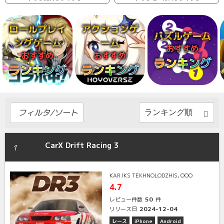
ロールプレイ
アクションゲ
パズルゲーム
ングゲーム
ーム
おすすめ
おすすめ
おすすめ
ランキング
ランキング
ランキング
フィルタ/ソート
CarX Drift Racing 3
1
KAR IKS TEKHNOLODZHIS, OOO
4.7
50
レビュー件数
件
2024-12-04
リリース日
レース
iPhone
Android