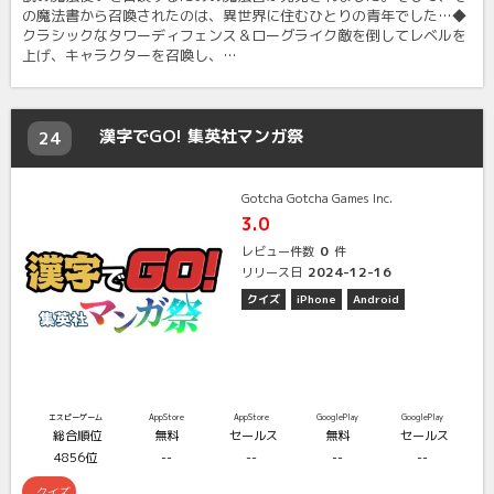
の魔法書から召喚されたのは、異世界に住むひとりの青年でした…◆
クラシックなタワーディフェンス＆ローグライク敵を倒してレベルを
上げ、キャラクターを召喚し、…
漢字でGO! 集英社マンガ祭
24
Gotcha Gotcha Games Inc.
3.0
0
レビュー件数
件
2024-12-16
リリース日
クイズ
iPhone
Android
エスピーゲーム
AppStore
AppStore
GooglePlay
GooglePlay
総合順位
無料
セールス
無料
セールス
4856位
--
--
--
--
クイズ