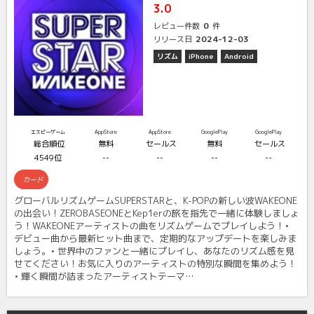
3.0
0
レビュー件数
件
2024-12-03
リリース日
リズム
iPhone
Android
エスピーゲーム
AppStore
AppStore
GooglePlay
GooglePlay
総合順位
無料
セールス
無料
セールス
4549位
--
--
--
--
カード
グローバルリズムゲームSUPERSTARと、K-POPの新しい波WAKEONE
の出会い！ZEROBASEONEとKep1erの旅を指先で一緒に体験しましょ
う！WAKEONEアーティストの曲をリズムゲームでプレイしよう！•
デビュー曲から最新ヒット曲まで、定期的なアップデートを楽しみま
しょう。• 世界中のファンと一緒にプレイし、あなたのリズム感を見
せてください！お気に入りのアーティストの特別な瞬間を集めよう！
• 輝く瞬間が詰まったアーティストテーマ…