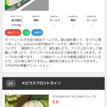
エスピーゲーム
AppStore
AppStore
GooglePlay
GooglePlay
総合順位
無料
セールス
無料
セールス
4706位
--
--
--
--
脱出ゲーム
2D
謎解き
ガードレールが主役の脱出ゲームです。道の謎を解いて、おうちに帰
りましょう。yogreenの新作脱出ゲームです。無料です。【ゲームに
ついて】 ・画面をタップして、道を進んだり、アイテムを入手して装
備して使ったり、ボタンやパネルを合わせて謎を解いていきます。タ
ップのみで遊べます。 ・３D脱出ゲームですが画面は固定されている
ので、2Dの時と変わりません。操作性も変わらずプレイできます。
※MAP内の移動アニメーション…
メビウスフロントライン
21
SEVEN&EIGHT HOLDINGS CO., LTD.
3.0