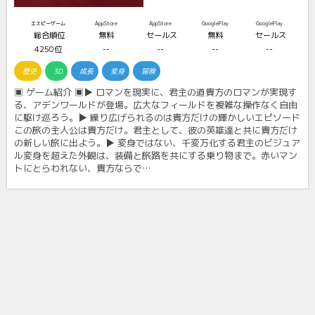
エスピーゲーム
AppStore
AppStore
GooglePlay
GooglePlay
総合順位
無料
セールス
無料
セールス
4250位
--
--
--
--
歴史
3D
成長
変身
冒険
▣ ゲーム紹介 ▣▶ ロマンを現実に、君主の道貴方のロマンが実現す
る、アデンワールドが登場。広大なフィールドを複雑な操作なく自由
に駆け巡ろう。▶ 繰り広げられるのは貴方だけの輝かしいエピソード
この旅の主人公は貴方だけ。君主として、彼の英雄達と共に貴方だけ
の新しい旅に出よう。▶ 変身ではない、千変万化する君主のビジュア
ル変身を超えた外観は、装備と旅路を共にする乗り物まで。赤いマン
トにとらわれない、貴方ならで…