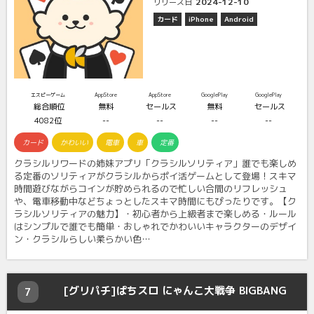
2024-12-10
リリース日
カード
iPhone
Android
エスピーゲーム
AppStore
AppStore
GooglePlay
GooglePlay
総合順位
無料
セールス
無料
セールス
4082位
--
--
--
--
カード
かわいい
電車
車
定番
クラシルリワードの姉妹アプリ「クラシルソリティア」誰でも楽しめ
る定番のソリティアがクラシルからポイ活ゲームとして登場！スキマ
時間遊びながらコインが貯められるので忙しい合間のリフレッシュ
や、電車移動中などちょっとしたスキマ時間にもぴったりです。【ク
ラシルソリティアの魅力】・初心者から上級者まで楽しめる・ルール
はシンプルで誰でも簡単・おしゃれでかわいいキャラクターのデザイ
ン・クラシルらしい柔らかい色…
[グリパチ]ぱちスロ にゃんこ大戦争 BIGBANG
7