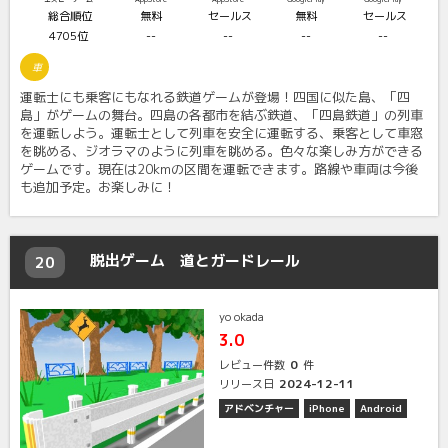
総合順位
無料
セールス
無料
セールス
4705位
--
--
--
--
車
運転士にも乗客にもなれる鉄道ゲームが登場！四国に似た島、「四
島」がゲームの舞台。四島の各都市を結ぶ鉄道、「四島鉄道」の列車
を運転しよう。運転士として列車を安全に運転する、乗客として車窓
を眺める、ジオラマのように列車を眺める。色々な楽しみ方ができる
ゲームです。現在は20kmの区間を運転できます。路線や車両は今後
も追加予定。お楽しみに！
脱出ゲーム 道とガードレール
20
yo okada
3.0
0
レビュー件数
件
2024-12-11
リリース日
アドベンチャー
iPhone
Android