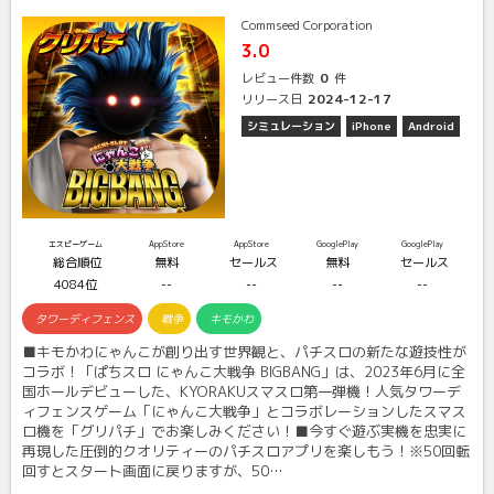
Commseed Corporation
3.0
0
レビュー件数
件
2024-12-17
リリース日
シミュレーション
iPhone
Android
エスピーゲーム
AppStore
AppStore
GooglePlay
GooglePlay
総合順位
無料
セールス
無料
セールス
4084位
--
--
--
--
タワーディフェンス
戦争
キモかわ
■キモかわにゃんこが創り出す世界観と、パチスロの新たな遊技性が
コラボ！「ぱちスロ にゃんこ大戦争 BIGBANG」は、2023年6月に全
国ホールデビューした、KYORAKUスマスロ第一弾機！人気タワーデ
ィフェンスゲーム「にゃんこ大戦争」とコラボレーションしたスマス
ロ機を「グリパチ」でお楽しみください！■今すぐ遊ぶ実機を忠実に
再現した圧倒的クオリティーのパチスロアプリを楽しもう！※50回転
回すとスタート画面に戻りますが、50…