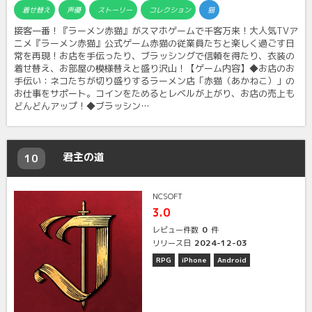
着せ替え
声優
ストーリー
コレクション
猫
接客一番！『ラーメン赤猫』がスマホゲームで千客万来！大人気TVア
ニメ『ラーメン赤猫』公式ゲーム赤猫の従業員たちと楽しく過ごす日
常を再現！お店を手伝ったり、ブラッシングで信頼を得たり、衣装の
着せ替え、お部屋の模様替えと盛り沢山！【ゲーム内容】◆お店のお
手伝い：ネコたちが切り盛りするラーメン店「赤猫（あかねこ）」の
お仕事をサポート。コインをためるとレベルが上がり、お店の売上も
どんどんアップ！◆ブラッシン…
君主の道
10
NCSOFT
3.0
0
レビュー件数
件
2024-12-03
リリース日
RPG
iPhone
Android