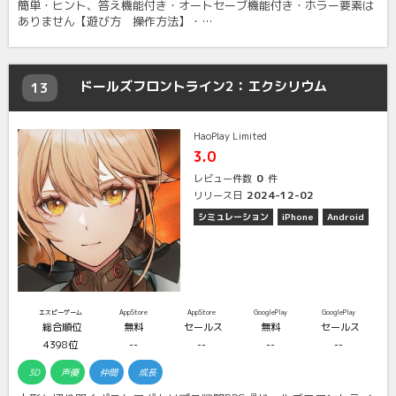
簡単・ヒント、答え機能付き・オートセーブ機能付き・ホラー要素は
ありません【遊び方 操作方法】・…
ドールズフロントライン2：エクシリウム
13
HaoPlay Limited
3.0
0
レビュー件数
件
2024-12-02
リリース日
シミュレーション
iPhone
Android
エスピーゲーム
AppStore
AppStore
GooglePlay
GooglePlay
総合順位
無料
セールス
無料
セールス
4398位
--
--
--
--
3D
声優
仲間
成長