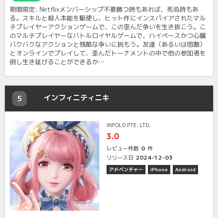
期間限定: Netflixメンバーシップ不要勝つ時もあれば、死ぬ時もあ
る。スキルと殺人本能を駆使し、ヒット作にインスパイアされたマル
チプレイヤーアクションゲームで、この歪んだ争いを生き抜こう。こ
のマルチプレイヤーなバトルロイヤルゲームで、ハイペースかつ心臓
バクバクなアクションと残酷な争いに挑もう。友達（あるいは宿敵）
とオンラインでプレイして、歪んだトーナメントの中で他の参加者を
倒し生き延びることができるか…
インフィニティニキ
5
INFOLD PTE. LTD.
3.0
0
レビュー件数
件
2024-12-03
リリース日
アドベンチャー
iPhone
Android