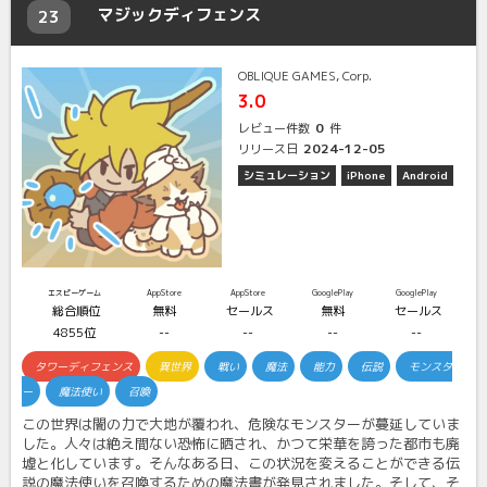
マジックディフェンス
23
OBLIQUE GAMES, Corp.
3.0
0
レビュー件数
件
2024-12-05
リリース日
シミュレーション
iPhone
Android
エスピーゲーム
AppStore
AppStore
GooglePlay
GooglePlay
総合順位
無料
セールス
無料
セールス
4855位
--
--
--
--
タワーディフェンス
異世界
戦い
魔法
能力
伝説
モンスタ
ー
魔法使い
召喚
この世界は闇の力で大地が覆われ、危険なモンスターが蔓延していま
した。人々は絶え間ない恐怖に晒され、かつて栄華を誇った都市も廃
墟と化しています。そんなある日、この状況を変えることができる伝
説の魔法使いを召喚するための魔法書が発見されました。そして、そ