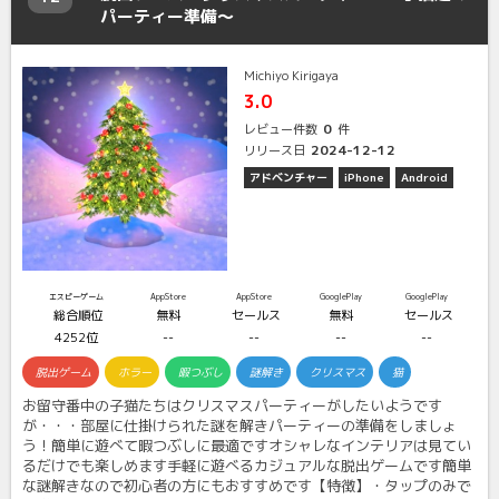
パーティー準備～
Michiyo Kirigaya
3.0
0
レビュー件数
件
2024-12-12
リリース日
アドベンチャー
iPhone
Android
エスピーゲーム
AppStore
AppStore
GooglePlay
GooglePlay
総合順位
無料
セールス
無料
セールス
4252位
--
--
--
--
脱出ゲーム
ホラー
暇つぶし
謎解き
クリスマス
猫
お留守番中の子猫たちはクリスマスパーティーがしたいようです
が・・・部屋に仕掛けられた謎を解きパーティーの準備をしましょ
う！簡単に遊べて暇つぶしに最適ですオシャレなインテリアは見てい
るだけでも楽しめます手軽に遊べるカジュアルな脱出ゲームです簡単
な謎解きなので初心者の方にもおすすめです【特徴】・タップのみで