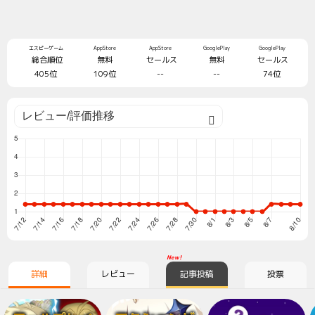
エスピーゲーム
AppStore
AppStore
GooglePlay
GooglePlay
総合順位
無料
セールス
無料
セールス
405位
109位
--
--
74位
New!
詳細
レビュー
記事投稿
投票