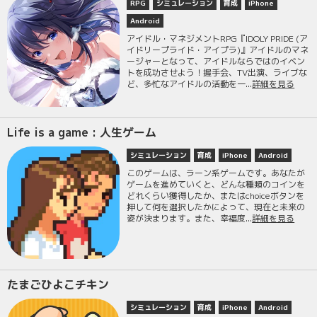
RPG
シミュレーション
育成
iPhone
Android
アイドル・マネジメントRPG『IDOLY PRIDE (ア
イドリープライド・アイプラ)』アイドルのマネ
ージャーとなって、アイドルならではのイベン
トを成功させよう！握手会、TV出演、ライブな
ど、多忙なアイドルの活動を一...
詳細を見る
Life is a game : 人生ゲーム
シミュレーション
育成
iPhone
Android
このゲームは、ラーン系ゲームです。あなたが
ゲームを進めていくと、どんな種類のコインを
どれくらい獲得したか、またはchoiceボタンを
押して何を選択したかによって、現在と未来の
姿が決まります。また、幸福度...
詳細を見る
たまごひよこチキン
シミュレーション
育成
iPhone
Android