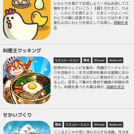
にわとりを育てて出荷しよう！沢山出荷して工
場を大きくしていこう！【昼】①たまご、ひよ
こ、にわとりを育てよう たまご→ひよこ→に
わとりの順に成長するよ にわとりはたまごを
産むよ②にわとりを加工して出荷し...
詳細を見
る
料理王クッキング
シミュレーション
育成
iPhone
Android
世界中からレシピを集め、究極のフードトラッ
クを目指そう！まずは食材を集める冒険に出か
けよう。この世にはおいしい食材がたくさんあ
るんだ。苦労して集めた食材で最高の料理を作
ろう。料理を食べたお客は君の...
詳細を見る
せかいづくり
育成
シミュレーション
iPhone
Android
ここはどこかの空に浮かぶ小さな浮島。今はま