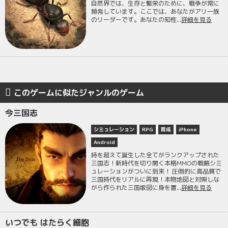
自然界では、生存と繁栄のために、戦争が常に
頻発しています。ここでは、あなたがアリ一族
のリーダーです。あなたの知性...
詳細を見る
このゲームに似たジャンルのゲーム
今三国志
シミュレーション
RPG
育成
iPhone
Android
時を超えて誕生した全てがランクアップされた
三国志！新時代を切り開く本格MMOの戦略シミ
ュレーションがついに到来！ 圧倒的に高品質で
三国時代をリアルに再現！本物地図と対照しな
がら作られた三国版図に身を置...
詳細を見る
いつでも はたらく細胞