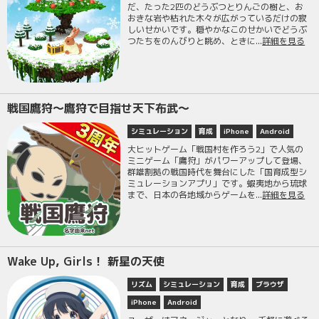
だ、たった2匹のどうぶつとりんごの樹と、お
おきな岩や枯れた木々が広がっているだけの寂
しいせかいです。穏やかなこのせかいでどうぶ
つたちをのんびりと眺め、ときに...
詳細を見る
戦国鷹狩〜鷹狩で目指せ天下布武〜
シミュレーション
育成
iPhone
Android
大ヒットゲーム「戦国村を作ろう2」で人気の
ミニゲーム「鷹狩」がパワーアップして登場、
群雄割拠の戦国時代を舞台にした「国育成型シ
ミュレーションアプリ」です。蝦夷地から琉球
まで、日本の各地域からゲームを...
詳細を見る
Wake Up, Girls！ 新星の天使
リズム
シミュレーション
育成
ブラウザ
iPhone
Android