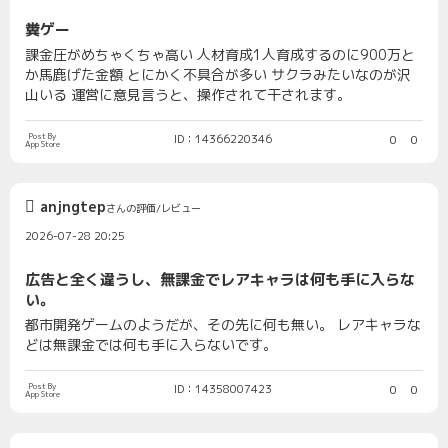
糞ゲー
課金圧がめちゃくちゃ高い 人材育成1人育成するのに900万と
か馬鹿げた金額 とにかく不具合が多い サクラみたいなのが沢
山いる 運営に意見言うと、操作されて干されます。
Post By
ID：14366220346
0
0
App Store
anjngtep
さんの評価/レビュー
2026-07-28 20:25
広告と全く違うし、無課金でレアキャラは何も手に入らな
い。
都市開発ゲームのようだが、その先に何も無い。 レアキャラな
どは無課金では何も手に入らないです。
Post By
ID：14358007423
0
0
App Store