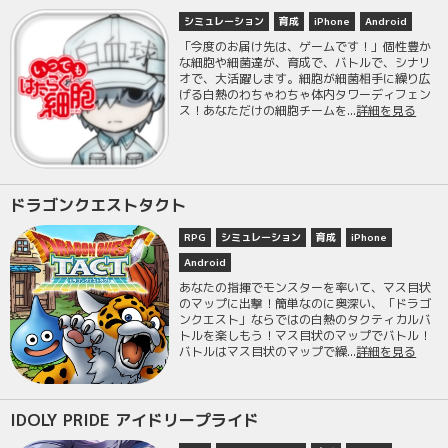
シミュレーション
育成
iPhone
Android
「今度のお届け先は、ゲームです！」個性豊か
な細胞や細菌達が、育成で、バトルで、シナリ
オで、大活躍します。細胞が細菌相手に繰り広
げる白熱のわちゃわちゃ体内タワーディフェン
ス！あなただけの細胞チームを...
詳細を見る
ドラゴンクエストタクト
RPG
シミュレーション
育成
iPhone
Android
あなたの指揮でモンスターを率いて、マス目状
のマップに出撃！簡単なのに奥深い、「ドラゴ
ンクエスト」ならではの白熱のタクティカルバ
トルを楽しもう！マス目状のマップでバトル！
バトルはマス目状のマップで繰...
詳細を見る
IDOLY PRIDE アイドリープライド