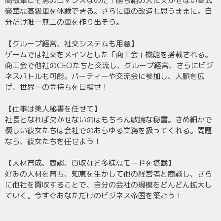
高級車こそ男のロマンスなのだ！勝ち組の人に欠かせない各式
豪華な高級車を体験できる。さらに車の改造も思うままに。自
分だけ唯一無二の車を作り出そう。
【グループ経営、社交システムも用意】
ゲームでは社交をメインとした「商工会」機能を搭載される。
商工会で他社のCEOたちと交流し、グループ経営、さらにビジ
ネスバトルも可能。パーティーや交流会に参加し、人脈を広
げ、世界一の金持ちを目指せ！
【仕事は美人秘書を任せて】
社長となれば欠かせないのはもちろん敏腕な秘書。きめ細かで
優しい彼女たちは会社でのあらゆる業務を扱ってくれる。問題
なら、彼女たちを任せよう！
【人材育成、商談、買収など多様なモードを搭載】
好みの人材を育ち、知恵を生かして他の経営者と商談し、さら
に他社を買収することで、自分の会社の規模をどんどん拡大し
ていく。今すぐあなただけのビジネス帝国を築ごう！