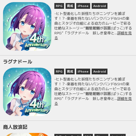
RPG
育成
iPhone
Android
-ヒト型進化した妖怪たちがニンゲンを滅ぼ
す！？-楽器を持たないパンクバンドBiSHの楽
曲とスタジオ白組による迫力のムービーで彩る
壮絶なストーリー“魑魅魍魎が跋扈(ばっこ)する
RPG”「ラグナドール 妖しき皇帝と...
詳細を見
る
ラグナドール
RPG
育成
iPhone
Android
-ヒト型進化した妖怪たちがニンゲンを滅ぼ
す！？-楽器を持たないパンクバンドBiSHの楽
曲とスタジオ白組による迫力のムービーで彩る
壮絶なストーリー“魑魅魍魎が跋扈(ばっこ)する
RPG”「ラグナドール 妖しき皇帝と...
詳細を見
る
商人放浪記