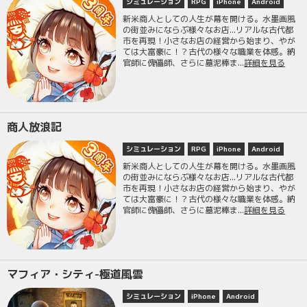
シミュレーション
RPG
iPhone
Android
新米商人としての人生が幕を開ける。水墨画風
の街並みにならぶ様々なお店...リアルな古代都
市を再現！小さなお店の経営から始まり、やが
ては大富豪に！？古代の様々な職業を体感。納
官師に傀儡師、さらに墓泥棒ま...
詳細を見る
商人放浪記
シミュレーション
RPG
iPhone
Android
新米商人としての人生が幕を開ける。水墨画風
の街並みにならぶ様々なお店...リアルな古代都
市を再現！小さなお店の経営から始まり、やが
ては大富豪に！？古代の様々な職業を体感。納
官師に傀儡師、さらに墓泥棒ま...
詳細を見る
マフィア・シティ-極道風雲
シミュレーション
iPhone
Android