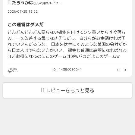
たろうかは
さんの評価/レビュー
2026-07-28 13:22
この運営はダメだ
どんどんどんどん要らない機能を付けてクソ重いからすぐ落ち
る。一切改善する気もなさそうだし、自分らがお金儲ければそ
れでいいんだろうな。 日本を伏字にするような某国の会社だか
ら日本人はやらない方がいい。 課金も普通は高額になればなる
ほどお得になるのにこのゲームは逆wバカだよこのゲームw
Post By
ID：14356959041
0
0
App Store
レビューをもっと見る