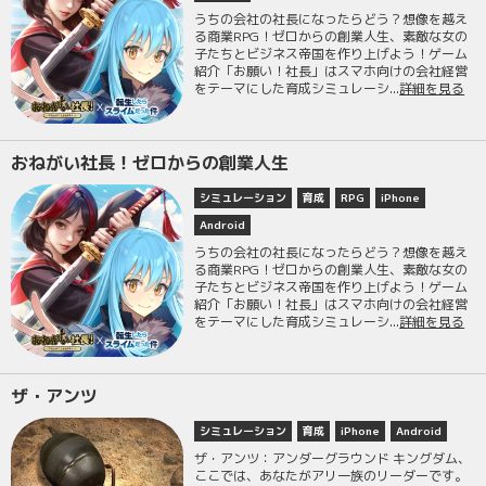
うちの会社の社長になったらどう？想像を越え
る商業RPG！ゼロからの創業人生、素敵な女の
子たちとビジネス帝国を作り上げよう！ゲーム
紹介「お願い！社長」はスマホ向けの会社経営
をテーマにした育成シミュレーシ...
詳細を見る
おねがい社長！ゼロからの創業人生
シミュレーション
育成
RPG
iPhone
Android
うちの会社の社長になったらどう？想像を越え
る商業RPG！ゼロからの創業人生、素敵な女の
子たちとビジネス帝国を作り上げよう！ゲーム
紹介「お願い！社長」はスマホ向けの会社経営
をテーマにした育成シミュレーシ...
詳細を見る
ザ・アンツ
シミュレーション
育成
iPhone
Android
ザ・アンツ：アンダーグラウンド キングダム、
ここでは、あなたがアリ一族のリーダーです。