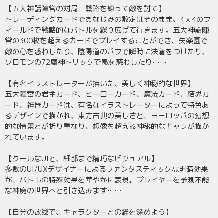
【五大神話陣営の対局 戦略を練って敵を討て】
トレーディングカードでおなじみの設定はそのまま、4ｘ4のフ
ィールドで戦略的なバトルを繰り広げて行きます。五大神話陣
営の300枚を超えるカードでプレイすることができ、失楽園で
敵の心を惑わしたり、陰陽道のバフで瞬時に決着をつけたり、
ソロモンの72魔神トリックで敵を惑わしたり……
【有名イラストレーターが描いた、美しく神秘的な世界】
五大陣営の君主カード、ヒーローカード、魔法カード、結界カ
ード、神器カードは、有名なイラストレーターによって特色あ
るデザインで描かれ、東方古典の美しさと、ヨーロッパの幻想
的な情景とが折り重なり、想像を超える神秘的なキャラが描か
れています。
【クールなUIと、細部まで精巧なビジュアル】
多数のUI/UXデザイナーによるファンタスティックな明暗効果
が、バトルの特殊効果を華やかに表現。プレイヤーを予測不能
な神魔の世界へと引き込みます……
【自分の故郷で、キャラクターとの絆を深めよう】