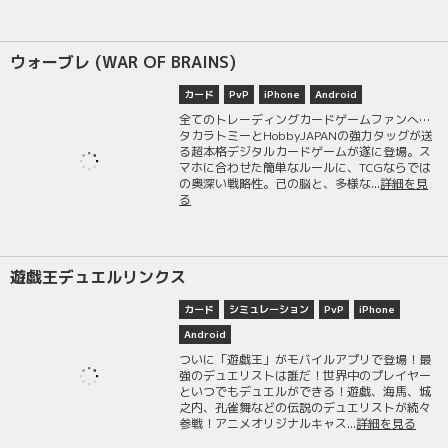
ウォーブレ (WAR OF BRAINS)
カード
PvP
iPhone
Android
全てのトレーディングカードゲームファンへ…
タカラトミーとHobbyJAPANの強力タッグが送
る超本格デジタルカードゲームが遂に登場。ス
マホに合わせた簡単なルールに、TCGならでは
の奥深い戦略性。己の脳と、多様な...
詳細を見
る
遊戯王デュエルリンクス
カード
シミュレーション
PvP
iPhone
Android
ついに「遊戯王」がモバイルアプリで登場！最
強のデュエリストは誰だ！世界中のプレイヤー
といつでもデュエルができる！遊戯、海馬、城
之内、孔雀舞などの伝説のデュエリストが続々
参戦！アニメオリジナルキャス...
詳細を見る