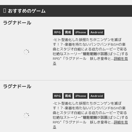
おすすめのゲーム
ラグナドール
RPG
育成
iPhone
Android
-ヒト型進化した妖怪たちがニンゲンを滅ぼ
す！？-楽器を持たないパンクバンドBiSHの楽
曲とスタジオ白組による迫力のムービーで彩る
壮絶なストーリー“魑魅魍魎が跋扈(ばっこ)する
RPG”「ラグナドール 妖しき皇帝と...
詳細を見
る
ラグナドール
RPG
育成
iPhone
Android
-ヒト型進化した妖怪たちがニンゲンを滅ぼ
す！？-楽器を持たないパンクバンドBiSHの楽
曲とスタジオ白組による迫力のムービーで彩る
壮絶なストーリー“魑魅魍魎が跋扈(ばっこ)する
RPG”「ラグナドール 妖しき皇帝と...
詳細を見
る