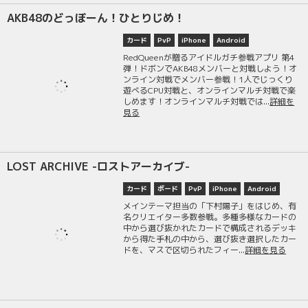
AKB48のどっぼーん！ひとりじめ！
カード
PvP
iPhone
Android
RedQueenが贈るアイドルガチ参戦アプリ 第4
弾！ドボンでAKB48メンバーと対戦しよう！オ
ンライン対戦でメンバー参戦！1人でじっくり
遊べるCPU対戦と、オンラインマルチ対戦で楽
しめます！オンラインマルチ対戦では...
詳細を
見る
LOST ARCHIVE -ロストアーカイブ-
カード
ボード
PvP
iPhone
Android
メインテーマ担当の「下村陽子」をはじめ、有
名クリエイター多数参戦。多種多様なカードの
中から選び抜かれたカードで構成されるデッキ
から得た手札の中から、選び抜き選択したカー
ドを、マスで区切られたフィー...
詳細を見る