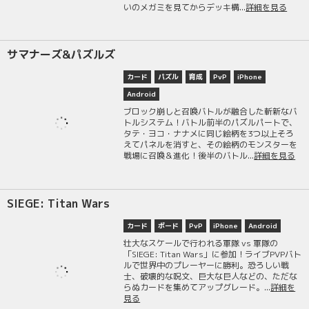
いのメガミを見てからデッキ構...
詳細を見る
サマナーズ&パズルズ
カード
パズル
育成
PvP
iPhone
Android
ブロック崩しと召喚バトルが融合した斬新なバ
トルシステム！バトル前半のパズルパートで、
タテ・ヨコ・ナナメに同じ絵柄を3つ以上そろ
えてパネルを消すと、その絵柄のモンスターを
戦場に召喚＆進化！後半のバトル...
詳細を見る
SIEGE: Titan Wars
カード
ボード
PvP
iPhone
Android
壮大なスケールで行われる軍隊 vs 軍隊の
「SIEGE: Titan Wars」に参加！ライブPVPバト
ルで世界中のプレーヤーに勝利。恐ろしい戦
士、破壊的な呪文、巨大な巨人などの、ただな
らぬカードを集めてアップグレード。...
詳細を
見る