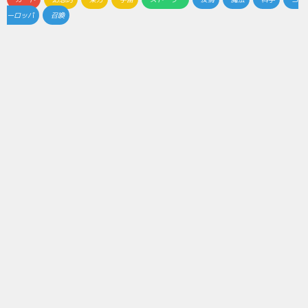
ーロッパ
召喚