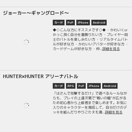
ジョーカー～ギャングロード～
カード
PvP
iPhone
Android
◆◇こんな方にオススメです◇◆ ・かわいくor
かっこ良く自分を着飾りたい方 ・プレイヤー同
士のバトルを楽しみたい方 ・リアルタイムバト
ルが好きな方 ・かわいいアバターが好きな方 ・
カードゲームが好きな方 ・仲...
詳細を見る
HUNTER×HUNTER アリーナバトル
カード
RPG
PvP
iPhone
Android
「はさんで攻撃するだけ」で遊べるルールなが
らも、プレイの上達次第で"戦いの幅"が広がる
ため初心者から上級者まで楽しめます。お気に
入りのキャラクターを育成して、自分だけのデ
ッキを組んだりやりごたえも満...
詳細を見る