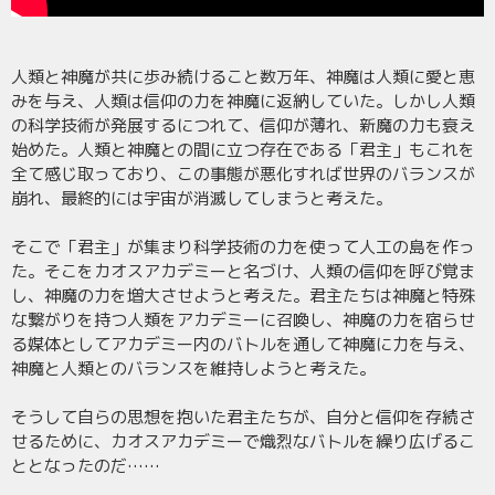
人類と神魔が共に歩み続けること数万年、神魔は人類に愛と恵
みを与え、人類は信仰の力を神魔に返納していた。しかし人類
の科学技術が発展するにつれて、信仰が薄れ、新魔の力も衰え
始めた。人類と神魔との間に立つ存在である「君主」もこれを
全て感じ取っており、この事態が悪化すれば世界のバランスが
崩れ、最終的には宇宙が消滅してしまうと考えた。
そこで「君主」が集まり科学技術の力を使って人工の島を作っ
た。そこをカオスアカデミーと名づけ、人類の信仰を呼び覚ま
し、神魔の力を増大させようと考えた。君主たちは神魔と特殊
な繋がりを持つ人類をアカデミーに召喚し、神魔の力を宿らせ
る媒体としてアカデミー内のバトルを通して神魔に力を与え、
神魔と人類とのバランスを維持しようと考えた。
そうして自らの思想を抱いた君主たちが、自分と信仰を存続さ
せるために、カオスアカデミーで熾烈なバトルを繰り広げるこ
ととなったのだ……