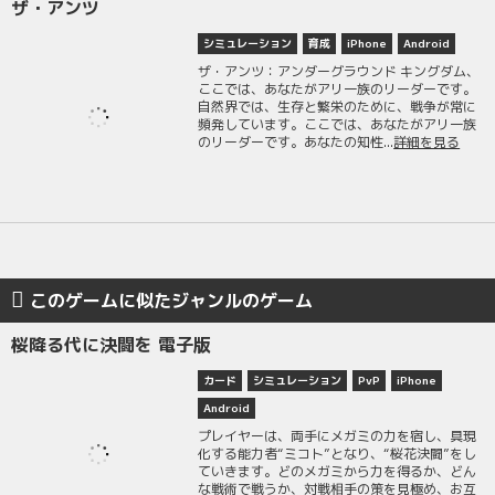
ザ・アンツ
シミュレーション
育成
iPhone
Android
ザ・アンツ：アンダーグラウンド キングダム、
ここでは、あなたがアリ一族のリーダーです。
自然界では、生存と繁栄のために、戦争が常に
頻発しています。ここでは、あなたがアリ一族
のリーダーです。あなたの知性...
詳細を見る
このゲームに似たジャンルのゲーム
桜降る代に決闘を 電子版
カード
シミュレーション
PvP
iPhone
Android
プレイヤーは、両手にメガミの力を宿し、具現
化する能力者“ミコト”となり、“桜花決闘”をし
ていきます。どのメガミから力を得るか、どん
な戦術で戦うか、対戦相手の策を見極め、お互