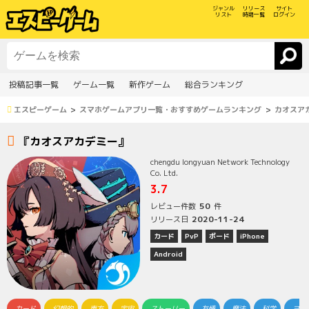
ジャンル
リリース
サイト
リスト
時期一覧
ログイン
投稿記事一覧
ゲーム一覧
新作ゲーム
総合ランキング
エスピーゲーム
スマホゲームアプリ一覧・おすすめゲームランキング
カオスア
『カオスアカデミー』
chengdu longyuan Network Technology
Co. Ltd.
3.7
50
レビュー件数
件
2020-11-24
リリース日
カード
PvP
ボード
iPhone
Android
カード
幻想的
東方
宇宙
ストーリー
友情
魔法
科学
ヨ