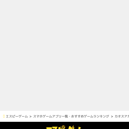
エスピーゲーム
スマホゲームアプリ一覧・おすすめゲームランキング
カオスア