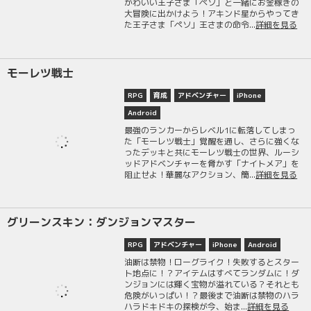
かわいい王子さま「ペソ」と一緒にお金稼ぎの
大冒険に出かけよう！アキンド星からやってき
た王子さま「ペソ」王さまの命令...
詳細を見る
モーレツ戦士
RPG
育成
アドベンチャー
iPhone
Android
最強のランカーからレベル1に転落してしまっ
た「モーレツ戦士」覚醒を通し、さらに強くな
ったデッキと共にモーレツ戦士の世界、ルーシ
ッドアドベンチャーを脅かす「ナイトメア」を
阻止せよ！華麗なアクション、簡...
詳細を見る
グリーンスキン：ダンジョンマスター
RPG
アドベンチャー
iPhone
Android
油断は禁物！ローグライク！失敗するとスター
ト地点に！？アイテムはすべてランダムに！ダ
ンジョンには輝く宝物が溢れている？それとも
危険がいっぱい！？最後まで油断は禁物のハラ
ハラドキドキの探検が今、始ま...
詳細を見る