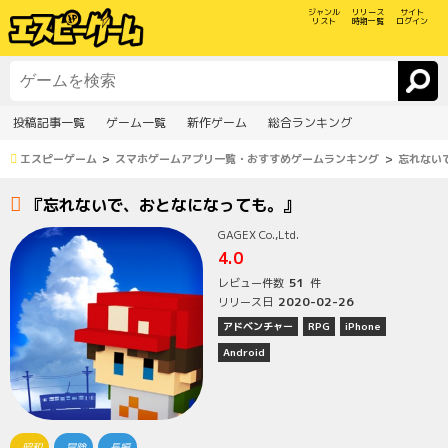
ジャンル
リリース
サイト
リスト
時期一覧
ログイン
投稿記事一覧
ゲーム一覧
新作ゲーム
総合ランキング
エスピーゲーム
スマホゲームアプリ一覧・おすすめゲームランキング
忘れない
『忘れないで、おとなになっても。』
GAGEX Co.,Ltd.
4.0
51
レビュー件数
件
2020-02-26
リリース日
アドベンチャー
RPG
iPhone
Android
昭和
冒険
長編