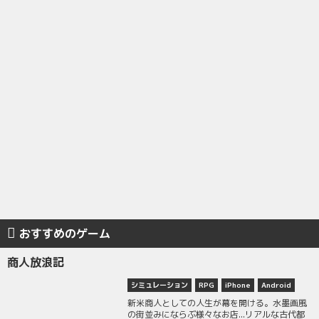
おすすめのゲーム
商人放浪記
シミュレーション
RPG
iPhone
Android
新米商人としての人生が幕を開ける。水墨画風
の街並みにならぶ様々なお店...リアルな古代都