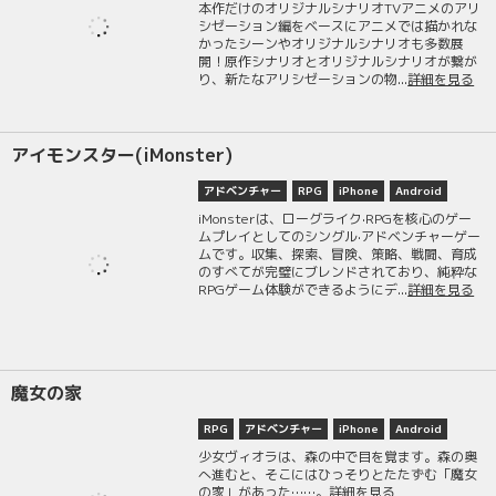
本作だけのオリジナルシナリオTVアニメのアリ
シゼーション編をベースにアニメでは描かれな
かったシーンやオリジナルシナリオも多数展
開！原作シナリオとオリジナルシナリオが繋が
り、新たなアリシゼーションの物...
詳細を見る
アイモンスター(iMonster)
アドベンチャー
RPG
iPhone
Android
iMonsterは、ローグライク·RPGを核心のゲー
ムプレイとしてのシングル·アドベンチャーゲー
ムです。収集、探索、冒険、策略、戦闘、育成
のすべてが完璧にブレンドされており、純粋な
RPGゲーム体験ができるようにデ...
詳細を見る
魔女の家
RPG
アドベンチャー
iPhone
Android
少女ヴィオラは、森の中で目を覚ます。森の奥
へ進むと、そこにはひっそりとたたずむ「魔女
の家」があった……。
詳細を見る