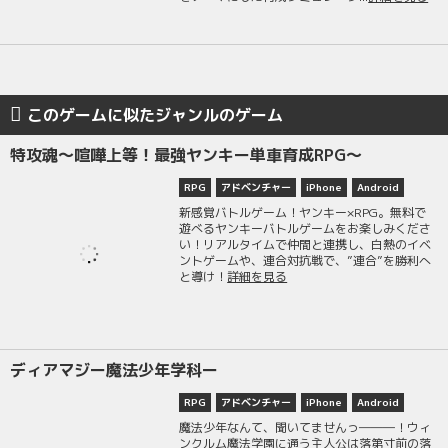
このゲームに似たジャンルのゲーム
特攻魂～喧嘩上等！最強ヤンキー単車育成RPG～
RPG
アドベンチャー
iPhone
Android
新感覚バトルゲーム！ヤンキー×RPG。無料で
遊べるヤンキーバトルゲームをお楽しみくださ
い！リアルタイムで仲間と連携し、白熱のイベ
ントゲームや、連合対抗戦で、”連合”を勝利へ
と導け！
詳細を見る
ディアマジー魔法少年学科ー
RPG
アドベンチャー
iPhone
Android
魔法少年なんて、聞いてませんっ―――！ウィ
ンクルム魔法学園に通う主人公は落第寸前の落