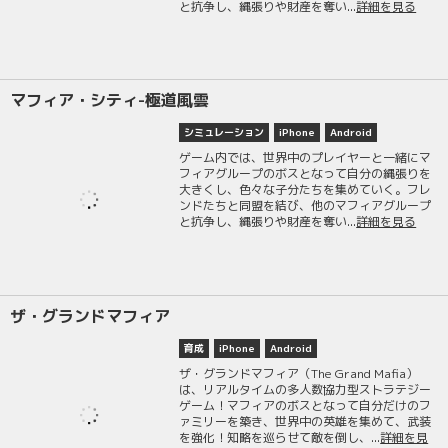
と抗争し、縄張りや財産を奪い...
詳細を見る
マフィア・シティ-極道風雲
シミュレーション
iPhone
Android
ゲーム内では、世界中のプレイヤーと一緒にマ
フィアグループのボスとなって自分の縄張りを
大きくし、色々な子分たちを集めていく。フレ
ンドたちと同盟を結び、他のマフィアグループ
と抗争し、縄張りや財産を奪い...
詳細を見る
ザ・グランドマフィア
育成
iPhone
Android
ザ・グランドマフィア（The Grand Mafia）
は、リアルタイムの多人数協力型ストラテジー
ゲーム！マフィアのボスとなって自分だけのフ
ァミリーを築き、世界中の英雄を集めて、武装
を強化！知略を巡らせて敵を倒し、...
詳細を見