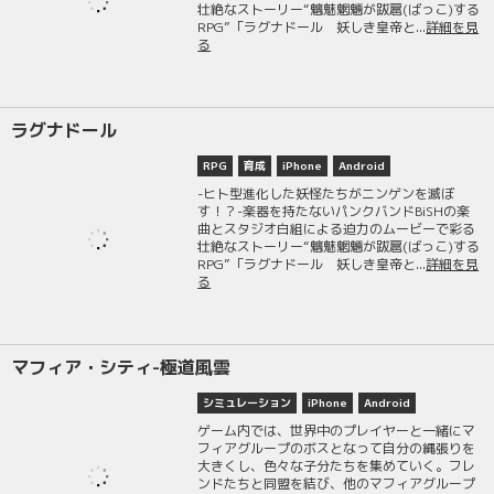
壮絶なストーリー“魑魅魍魎が跋扈(ばっこ)する
RPG”「ラグナドール 妖しき皇帝と...
詳細を見
る
ラグナドール
RPG
育成
iPhone
Android
-ヒト型進化した妖怪たちがニンゲンを滅ぼ
す！？-楽器を持たないパンクバンドBiSHの楽
曲とスタジオ白組による迫力のムービーで彩る
壮絶なストーリー“魑魅魍魎が跋扈(ばっこ)する
RPG”「ラグナドール 妖しき皇帝と...
詳細を見
る
マフィア・シティ-極道風雲
シミュレーション
iPhone
Android
ゲーム内では、世界中のプレイヤーと一緒にマ
フィアグループのボスとなって自分の縄張りを
大きくし、色々な子分たちを集めていく。フレ
ンドたちと同盟を結び、他のマフィアグループ