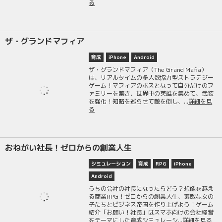
る
ザ・グランドマフィア
育成
iPhone
Android
ザ・グランドマフィア（The Grand Mafia）
は、リアルタイムの多人数協力型ストラテジー
ゲーム！マフィアのボスとなって自分だけのフ
ァミリーを築き、世界中の英雄を集めて、武装
を強化！知略を巡らせて敵を倒し、...
詳細を見
る
おねがい社長！ゼロからの創業人生
シミュレーション
育成
RPG
iPhone
Android
うちの会社の社長になったらどう？想像を越え
る商業RPG！ゼロからの創業人生、素敵な女の
子たちとビジネス帝国を作り上げよう！ゲーム
紹介「お願い！社長」はスマホ向けの会社経営
をテーマにした育成シミュレーシ...
詳細を見る