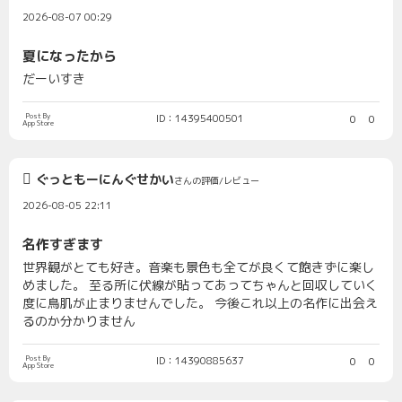
2026-08-07 00:29
夏になったから
だーいすき
Post By
ID：14395400501
0
0
App Store
ぐっともーにんぐせかい
さんの評価/レビュー
2026-08-05 22:11
名作すぎます
世界観がとても好き。音楽も景色も全てが良くて飽きずに楽し
めました。 至る所に伏線が貼ってあってちゃんと回収していく
度に鳥肌が止まりませんでした。 今後これ以上の名作に出会え
るのか分かりません
Post By
ID：14390885637
0
0
App Store