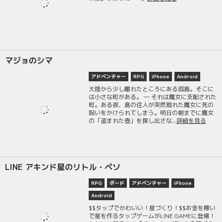
マジョのシマ
アドベンチャー
RPG
iPhone
Android
大陸から少し離れたところにある孤島。そこに
は小さな町がある。 ― それは魔女に支配された
町。ある夜、島の住人が突然現れた魔女に死の
呪いをかけられてしまう。明日の朝までに魔女
の「盗まれた壺」を探し出さな...
詳細を見る
LINE アキンド星のリトル・ペソ
RPG
ボード
アドベンチャー
iPhone
Android
$$タップでかわいい！星づくり！$$お金を稼い
で星を作るタップゲームがLINE GAMEに登場！