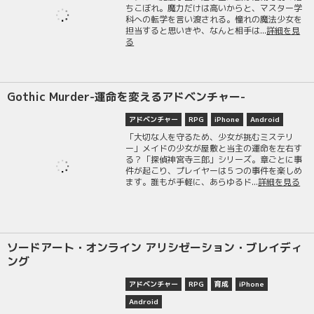
ちこぼれ。魔力だけは高いからと、マスター学
科への転学を言い渡される。憧れの魔法少女を
担当すると思いきや、なんと相手は...
詳細を見
る
Gothic Murder-運命を変えるアドベンチャー-
アドベンチャー
RPG
iPhone
Android
「大切な人を守るため、少女が挑むミステリ
ー」メイドの少女が屋敷と当主の運命を左右す
る？「探偵神宮寺三郎」シリーズ。章ごとに事
件が起こり、プレイヤーは５つの事件を楽しめ
ます。誰もが手軽に、あらゆるド...
詳細を見る
ソードアート・オンライン アリシゼーション・ブレイディ
ング
アドベンチャー
RPG
育成
iPhone
Android