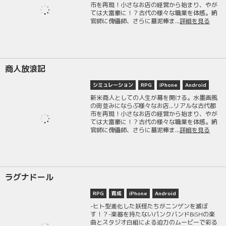
市を再現！小さなお店の経営から始まり、やが
ては大富豪に！？古代の様々な職業を体感。納
官師に傀儡師、さらに墓泥棒ま...
詳細を見る
商人放浪記
シミュレーション
RPG
iPhone
Android
新米商人としての人生が幕を開ける。水墨画風
の街並みにならぶ様々なお店...リアルな古代都
市を再現！小さなお店の経営から始まり、やが
ては大富豪に！？古代の様々な職業を体感。納
官師に傀儡師、さらに墓泥棒ま...
詳細を見る
ラグナドール
RPG
育成
iPhone
Android
-ヒト型進化した妖怪たちがニンゲンを滅ぼ
す！？-楽器を持たないパンクバンドBiSHの楽
曲とスタジオ白組による迫力のムービーで彩る