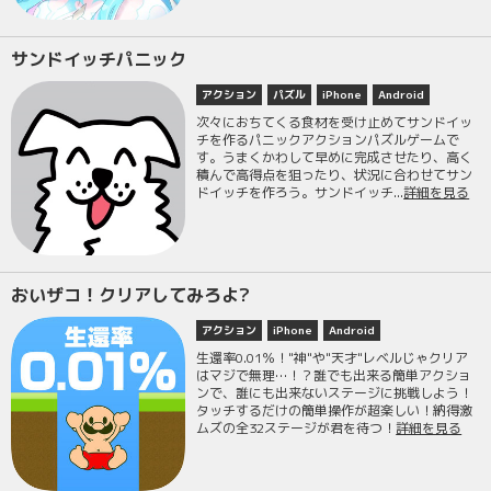
サンドイッチパニック
アクション
パズル
iPhone
Android
次々におちてくる食材を受け止めてサンドイッ
チを作るパニックアクションパズルゲームで
す。うまくかわして早めに完成させたり、高く
積んで高得点を狙ったり、状況に合わせてサン
ドイッチを作ろう。サンドイッチ...
詳細を見る
おいザコ！クリアしてみろよ?
アクション
iPhone
Android
生還率0.01％！"神"や"天才"レベルじゃクリア
はマジで無理…！？誰でも出来る簡単アクショ
ンで、誰にも出来ないステージに挑戦しよう！
タッチするだけの簡単操作が超楽しい！納得激
ムズの全32ステージが君を待つ！
詳細を見る