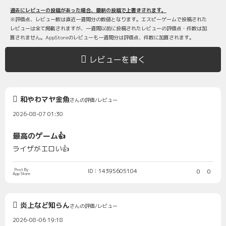
過去にレビューの投稿があった場合、最新の投稿で上書きされます。
※評価点、レビュー数は直近一週間分の数値となります。エスピーゲームで投稿された
レビューは全て掲載されますが、一週間以前に投稿されたレビューの評価点・件数は加
算されません。AppStoreのレビューも一週間分は評価点、件数に加算されます。
レビューを書く
和やわマヤ金魚
さんの評価/レビュー
2026-08-07 01:30
最高のゲーム👍
ライザがエロい👍
Post By
ID：14395605104
0
0
App Store
炎上など知らん
さんの評価/レビュー
2026-08-06 19:18