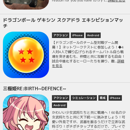
reason for you you have to try t...
詳細を見る
ドラゴンボール ゲキシン スクアドラ エキシビションマッ
チ
アクション
iPhone
Android
【ドラゴンボールのチーム型対戦ゲーム開
幕！】ネットワークテストに参加しよう！◆4
人対4人で繰り広げられるチームバトル自ら戦
場を突き進むも、仲間と共に攻略するも自由！
試合中進化するヒーローたちを操り、敵...
詳細
を見る
三極姫RE:BIRTH~DEFENCE~
アクション
シミュレーション
育成
iPhone
Android
かわいい少女武将たちと共に戦場へ！60名の少
女武将たちと共に天下統一に挑みましょう！可
愛い外見ですが、武器を振るうだけで立派な武
将ぶり！ポチポチタップするだけで、プレイで