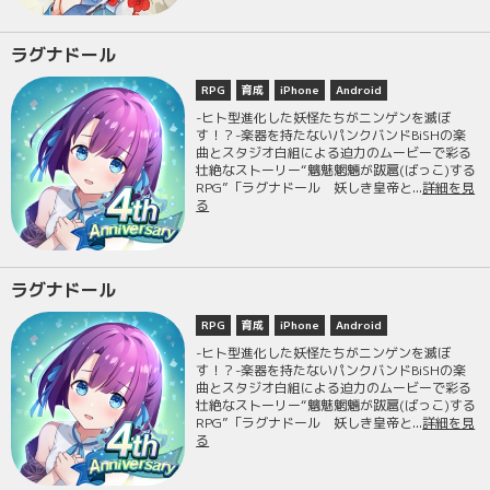
ラグナドール
RPG
育成
iPhone
Android
-ヒト型進化した妖怪たちがニンゲンを滅ぼ
す！？-楽器を持たないパンクバンドBiSHの楽
曲とスタジオ白組による迫力のムービーで彩る
壮絶なストーリー“魑魅魍魎が跋扈(ばっこ)する
RPG”「ラグナドール 妖しき皇帝と...
詳細を見
る
ラグナドール
RPG
育成
iPhone
Android
-ヒト型進化した妖怪たちがニンゲンを滅ぼ
す！？-楽器を持たないパンクバンドBiSHの楽
曲とスタジオ白組による迫力のムービーで彩る
壮絶なストーリー“魑魅魍魎が跋扈(ばっこ)する
RPG”「ラグナドール 妖しき皇帝と...
詳細を見
る