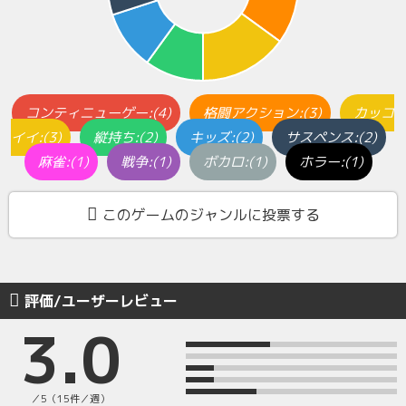
コンティニューゲー:(4)
格闘アクション:(3)
カッコ
イイ:(3)
縦持ち:(2)
キッズ:(2)
サスペンス:(2)
麻雀:(1)
戦争:(1)
ボカロ:(1)
ホラー:(1)
このゲームのジャンルに投票する
評価/ユーザーレビュー
3.0
／5（15件／週）