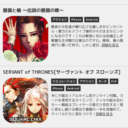
薔薇と椿 ～伝説の薔薇の嫁～
アクション
iPhone
Android
華族の女性達が繰り広げる麗しきおビンタバト
ル！貴方のおスワイプ操作がそのままおビンタ
になるのです！これは華族に伝わる由緒正しき
華麗なる決闘の仕様なのですわ。華族、椿小路
俊介に嫁いだ玲子。しかし翌日...
詳細を見る
SERVANT of THRONES[サーヴァント オブ スローンズ]
シミュレーション
アクション
カード
PvP
iPhone
Android
手に汗握るリアルタイム型オンライン対戦。カ
ードを使用するタイミング、デッキの組み合わ
せ――戦術はプレイヤーの数だけ存在する！常
に変化し続ける戦況で最善の一手を見極めて、
ライバルたちに差をつけろ！
詳細を見る