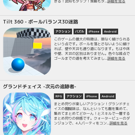
きる！武将もタップ！策略もタ...
詳細を見る
Tilt 360 - ボールバランス3D迷路
アクション
パズル
iPhone
Android
このゲームの最大の特徴は、限なく傾けられる
という点です。ボールを落とさないように傾け
れば、壁や天井も通り道になります。もはや床
や壁、天井の区別はありません。色々な視点で
ゴールまでの道を考えてみまし...
詳細を見る
グランドチェイス -次元の追跡者-
RPG
アクション
iPhone
Android
まとめ狩りが楽しいアクション！グランドチェ
イスの醍醐味は、なんといっても敵を集めて、
集めてまとめてどかーん！とスキルで一層する
まとめ狩りの快感です。クォータービューのダ
ンジョンで、4人パーティをコン...
詳細を見る