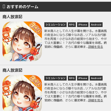
おすすめのゲーム
商人放浪記
シミュレーション
RPG
iPhone
Android
新米商人としての人生が幕を開ける。水墨画風
の街並みにならぶ様々なお店...リアルな古代都
市を再現！小さなお店の経営から始まり、やが
ては大富豪に！？古代の様々な職業を体感。納
官師に傀儡師、さらに墓泥棒ま...
詳細を見る
商人放浪記
シミュレーション
RPG
iPhone
Android
新米商人としての人生が幕を開ける。水墨画風
の街並みにならぶ様々なお店...リアルな古代都
市を再現！小さなお店の経営から始まり、やが
ては大富豪に！？古代の様々な職業を体感。納
官師に傀儡師、さらに墓泥棒ま...
詳細を見る