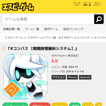
ジャンル
リリース
サイト
リスト
時期一覧
ログイン
投稿記事一覧
ゲーム一覧
新作ゲーム
総合ランキング
エスピーゲーム
スマホゲームアプリ一覧・おすすめゲームランキング
#コンパ
『#コンパス 【戦闘摂理解析システム】』
NHN PlayArt 株式会社
3.0
384
レビュー件数
件
2016-12-16
リリース日
アクション
iPhone
Android
コンティニューゲー
格闘アクション
カッコイイ
縦持ち
キッズ
サス