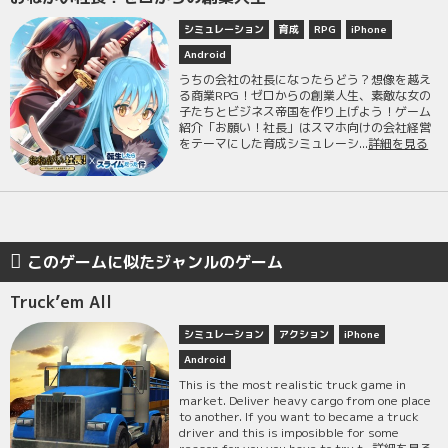
シミュレーション
育成
RPG
iPhone
Android
うちの会社の社長になったらどう？想像を越え
る商業RPG！ゼロからの創業人生、素敵な女の
子たちとビジネス帝国を作り上げよう！ゲーム
紹介「お願い！社長」はスマホ向けの会社経営
をテーマにした育成シミュレーシ...
詳細を見る
このゲームに似たジャンルのゲーム
Truck’em All
シミュレーション
アクション
iPhone
Android
This is the most realistic truck game in
market. Deliver heavy cargo from one place
to another. If you want to became a truck
driver and this is imposibble for some