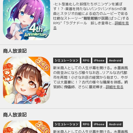
-ヒト型進化した妖怪たちがニンゲンを滅ぼ
す！？-楽器を持たないパンクバンドBiSHの楽
曲とスタジオ白組による迫力のムービーで彩る
壮絶なストーリー“魑魅魍魎が跋扈(ばっこ)する
RPG”「ラグナドール 妖しき皇帝と...
詳細を見
る
商人放浪記
シミュレーション
RPG
iPhone
Android
新米商人としての人生が幕を開ける。水墨画風
の街並みにならぶ様々なお店...リアルな古代都
市を再現！小さなお店の経営から始まり、やが
ては大富豪に！？古代の様々な職業を体感。納
官師に傀儡師、さらに墓泥棒ま...
詳細を見る
商人放浪記
シミュレーション
RPG
iPhone
Android
新米商人としての人生が幕を開ける。水墨画風