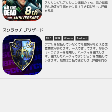
スリリングなアクション満載のRPG。君の戦略
的な決定が生死を分ける！生き延びられ...
詳細
を見る
スクラッチ ブリゲード
RPG
育成
iPhone
Android
アプリを起動していなくても報酬がもらえる放
置要素があります。一人で作ってます。好みの
キャラクターを雇用し、パーティを編成しま
す。編成したパーティでダンジョンを開拓して
いきます。戦闘は自動で進行しま...
詳細を見る