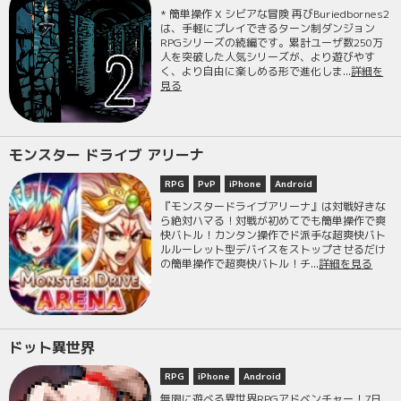
* 簡単操作 X シビアな冒険 再びBuriedbornes2
は、手軽にプレイできるターン制ダンジョン
RPGシリーズの続編です。累計ユーザ数250万
人を突破した人気シリーズが、より遊びやす
く、より自由に楽しめる形で進化しま...
詳細を
見る
モンスター ドライブ アリーナ
RPG
PvP
iPhone
Android
『モンスタードライブアリーナ』は対戦好きな
ら絶対ハマる！対戦が初めてでも簡単操作で爽
快バトル！カンタン操作でド派手な超爽快バト
ルルーレット型デバイスをストップさせるだけ
の簡単操作で超爽快バトル！チ...
詳細を見る
ドット異世界
RPG
iPhone
Android
無限に遊べる異世界RPGアドベンチャー！7日