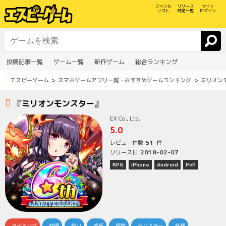
ジャンル
リリース
サイト
リスト
時期一覧
ログイン
投稿記事一覧
ゲーム一覧
新作ゲーム
総合ランキング
エスピーゲーム
スマホゲームアプリ一覧・おすすめゲームランキング
ミリオン
『ミリオンモンスター』
EX Co., Ltd.
5.0
51
レビュー件数
件
2018-02-07
リリース日
RPG
iPhone
Android
PvP
タイミング
仲間
戦い
成長
冒険
モンスター
妖精