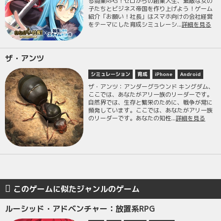
る商業RPG！ゼロからの創業人生、素敵な女の
子たちとビジネス帝国を作り上げよう！ゲーム
紹介「お願い！社長」はスマホ向けの会社経営
をテーマにした育成シミュレーシ...
詳細を見る
ザ・アンツ
シミュレーション
育成
iPhone
Android
ザ・アンツ：アンダーグラウンド キングダム、
ここでは、あなたがアリ一族のリーダーです。
自然界では、生存と繁栄のために、戦争が常に
頻発しています。ここでは、あなたがアリ一族
のリーダーです。あなたの知性...
詳細を見る
このゲームに似たジャンルのゲーム
ルーシッド・アドベンチャー：放置系RPG