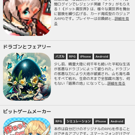
間ログインでレジェンド英雄「ナタ」がもらえ
る！《ドット異世界》は、様々な異世界を舞台
に冒険を繰り広げる、カード育成型のカジュア
ルRPGです。プレイヤーは召喚師と...
詳細を見
る
ドラゴンとフェアリー
パズル
RPG
iPhone
Android
少し前、精霊大陸に何千年も続いた平和な生活
が邪悪なドラゴンによって破られた。ドラゴン
の邪悪な力により大地が破滅され、山も海も森
もすべて枯れ、生命の木まで全部腐れ落ち、何
もない「暗黒の地」になってし...
詳細を見る
ビットゲームメーカー
RPG
シミュレーション
iPhone
Android
本作は自分だけのオリジナルのRPGを作ること
ができるアプリです。スマートフォンだけでゲ