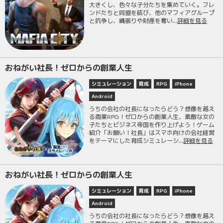
大きくし、色々な子分たちを集めていく。フレ
ンドたちと同盟を結び、他のマフィアグループ
と抗争し、縄張りや財産を奪い...
詳細を見る
おねがい社長！ゼロからの創業人生
シミュレーション
育成
RPG
iPhone
Android
うちの会社の社長になったらどう？想像を越え
る商業RPG！ゼロからの創業人生、素敵な女の
子たちとビジネス帝国を作り上げよう！ゲーム
紹介「お願い！社長」はスマホ向けの会社経営
をテーマにした育成シミュレーシ...
詳細を見る
おねがい社長！ゼロからの創業人生
シミュレーション
育成
RPG
iPhone
Android
うちの会社の社長になったらどう？想像を越え