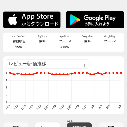
エスピーゲーム
AppStore
AppStore
GooglePlay
GooglePlay
総合順位
無料
セールス
無料
セールス
45位
--
398位
--
--
New!