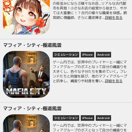
の街並みにならぶ様々なお店...リアルな古代都
市を再現！小さなお店の経営から始まり、やが
ては大富豪に！？古代の様々な職業を体感。納
官師に傀儡師、さらに墓泥棒ま...
詳細を見る
マフィア・シティ-極道風雲
シミュレーション
iPhone
Android
ゲーム内では、世界中のプレイヤーと一緒にマ
フィアグループのボスとなって自分の縄張りを
大きくし、色々な子分たちを集めていく。フレ
ンドたちと同盟を結び、他のマフィアグループ
と抗争し、縄張りや財産を奪い...
詳細を見る
マフィア・シティ-極道風雲
シミュレーション
iPhone
Android
ゲーム内では、世界中のプレイヤーと一緒にマ
フィアグループのボスとなって自分の縄張りを