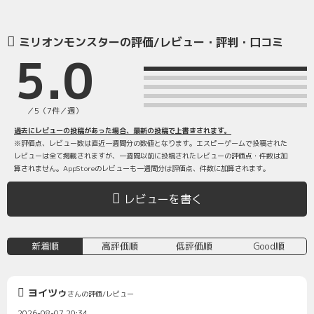
ミリオンモンスターの評価/レビュー・評判・口コミ
5.0
／5（7件／週）
過去にレビューの投稿があった場合、最新の投稿で上書きされます。
※評価点、レビュー数は直近一週間分の数値となります。エスピーゲームで投稿された
レビューは全て掲載されますが、一週間以前に投稿されたレビューの評価点・件数は加
算されません。AppStoreのレビューも一週間分は評価点、件数に加算されます。
レビューを書く
新着順
高評価順
低評価順
Good順
ヨイツゥ
さんの評価/レビュー
2026-08-07 20:34