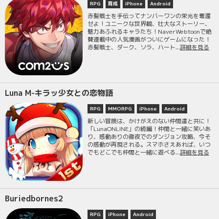
RPG
育成
iPhone
Android
赤髪戦士を手伝ってナンバーワンの栄光を奪還
せよ！ユニークな世界観、壮大なストーリー、
魅力あふれるキャラたち！NaverWebtoonで絶
賛連載中の人気漫画がついにゲームになった！
赤髪戦士、ダーク、ソラ、ハート...
詳細を見る
Luna M-キラッ少女との恋物語
RPG
MMORPG
iPhone
Android
新しい冒険は、かけがえのない仲間達と共に！
「LunaONLINE」の続編！仲間と一緒に笑いあ
り、感動ありの徹夜でのダンジョン攻略、今そ
の感動が再現される。スマホさえあれば、いつ
でもどこでも仲間と一緒に遊べる...
詳細を見る
Buriedbornes2
RPG
iPhone
Android