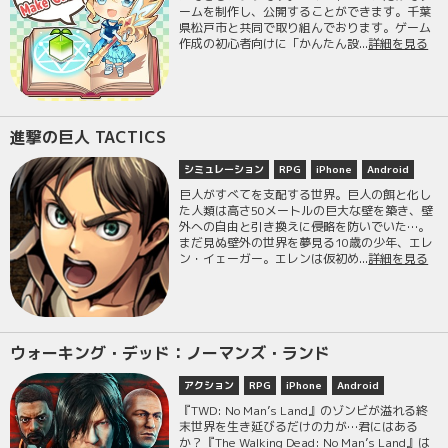
ームを制作し、公開することができます。千葉
県松戸市と共同で取り組んでおります。ゲーム
作成の初心者向けに「かんたん設...
詳細を見る
進撃の巨人 TACTICS
シミュレーション
RPG
iPhone
Android
巨人がすべてを支配する世界。巨人の餌と化し
た人類は高さ50メートルの巨大な壁を築き、壁
外への自由と引き換えに侵略を防いでいた…。
まだ見ぬ壁外の世界を夢見る10歳の少年、エレ
ン・イェーガー。エレンは仮初め...
詳細を見る
ウォーキング・デッド：ノーマンズ・ランド
アクション
RPG
iPhone
Android
『TWD: No Man’s Land』のゾンビが溢れる終
末世界を生き延びるだけの力が…君にはある
か？『The Walking Dead: No Man’s Land』は