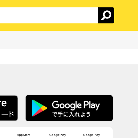
AppStore
GooglePlay
GooglePlay