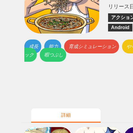
リリース
アクショ
Android
成長
能力
育成シミュレーション
や
ック
暇つぶし
詳細