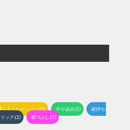
シミュレーション:(1)
やり込み:(1)
縦持ち:
リック:(1)
暇つぶし:(1)