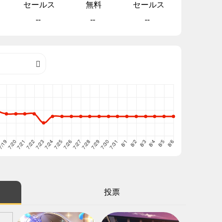
セールス
無料
セールス
--
--
--
投票