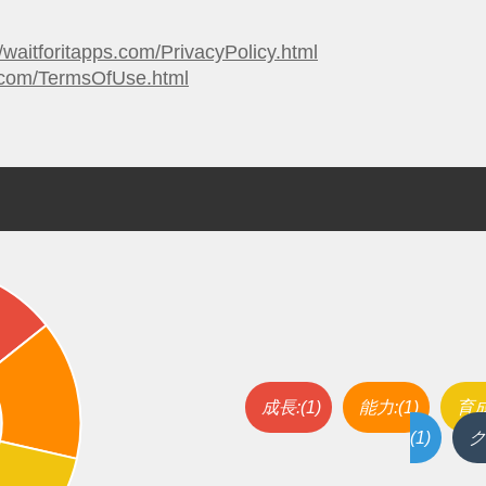
//waitforitapps.com/PrivacyPolicy.html
ps.com/TermsOfUse.html
成長:(1)
能力:(1)
育成
(1)
ク