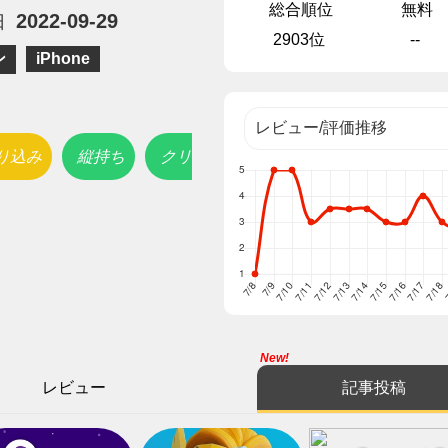
総合順位
無料
2022-09-29
日
2903位
--
ン
iPhone
り込み
縦持ち
クリ
New!
レビュー
記事投稿