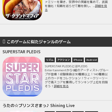
ァミリーを築き、世界中の英雄を集めて、武装
を強化！知略を巡らせて敵を倒し、...
詳細を見
る
このゲームに似たジャンルのゲーム
SUPERSTAR PLEDIS
リズム
アクション
iPhone
Android
SUPERSTAR PLEDISとはPLEDIS
Entertainmentから9組のアーティスト/グルー
プが登場！収録楽曲は30種類以上！140種類以
上のカードをコレクション！ウィークリーリー
グで高スコアを獲得してランキング上位を目指
そう！
詳細を見る
うたの☆プリンスさまっ♪ Shining Live