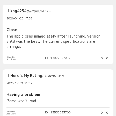
kbg4254
さんの評価/レビュー
2026-04-20 17:28
Close
The app closes immediately after launching. Version
2.9.8 was the best. The current specifications are
strange.
Post By
ID：13977527909
0
0
App Store
Here’s My Rating
さんの評価/レビュー
2025-12-21 21:32
Having a problem
Game won’t load
Post By
ID：13538633766
0
0
App Store