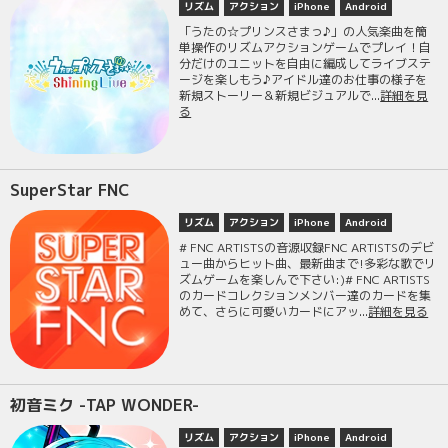
リズム
アクション
iPhone
Android
「うたの☆プリンスさまっ♪」の人気楽曲を簡
単操作のリズムアクションゲームでプレイ！自
分だけのユニットを自由に編成してライブステ
ージを楽しもう♪アイドル達のお仕事の様子を
新規ストーリー＆新規ビジュアルで...
詳細を見
る
SuperStar FNC
リズム
アクション
iPhone
Android
# FNC ARTISTSの音源収録FNC ARTISTSのデビ
ュー曲からヒット曲、最新曲まで!多彩な歌でリ
ズムゲームを楽しんで下さい:)# FNC ARTISTS
のカードコレクションメンバー達のカードを集
めて、さらに可愛いカードにアッ...
詳細を見る
初音ミク -TAP WONDER-
リズム
アクション
iPhone
Android