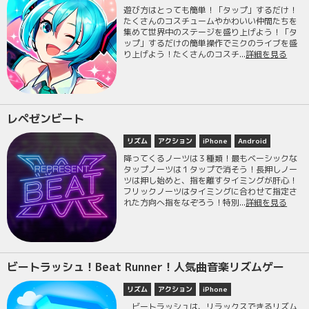
遊び方はとっても簡単！「タップ」するだけ！
たくさんのコスチュームやかわいい仲間たちを
集めて世界中のステージを盛り上げよう！「タ
ップ」するだけの簡単操作でミクのライブを盛
り上げよう！たくさんのコスチ...
詳細を見る
レペゼンビート
リズム
アクション
iPhone
Android
降ってくるノーツは３種類！最もベーシックな
タップノーツは１タップで消そう！長押しノー
ツは押し始めと、指を離すタイミングが肝心！
フリックノーツはタイミングに合わせて指定さ
れた方向へ指をなぞろう！特別...
詳細を見る
ビートラッシュ！Beat Runner！人気曲音楽リズムゲー
リズム
アクション
iPhone
ビートラッシュは、リラックスできるリズム