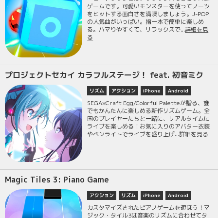
ゲームです。可愛いモンスターを使ってノーツ
をヒットする面白さを満喫しましょう。J-POP
の人気曲がいっぱい。指一本で簡単に楽しめ
る。ハマりやすくて、リラックスで...
詳細を見
る
プロジェクトセカイ カラフルステージ！ feat. 初音ミク
リズム
アクション
iPhone
Android
SEGA×Craft Egg/Colorful Paletteが贈る、誰
でもかんたんに楽しめる新作リズムゲーム。全
国のプレイヤーたちと一緒に、リアルタイムに
ライブを楽しめる！お気に入りのアバター衣装
やペンライトでライブを盛り上げ...
詳細を見る
Magic Tiles 3: Piano Game
アクション
リズム
iPhone
Android
カスタマイズされたピアノゲームを遊ぼう！マ
ジック・タイル3は音楽のリズムに合わせてタ