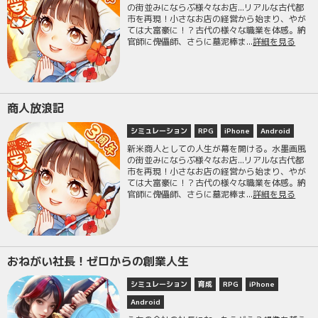
の街並みにならぶ様々なお店...リアルな古代都
市を再現！小さなお店の経営から始まり、やが
ては大富豪に！？古代の様々な職業を体感。納
官師に傀儡師、さらに墓泥棒ま...
詳細を見る
商人放浪記
シミュレーション
RPG
iPhone
Android
新米商人としての人生が幕を開ける。水墨画風
の街並みにならぶ様々なお店...リアルな古代都
市を再現！小さなお店の経営から始まり、やが
ては大富豪に！？古代の様々な職業を体感。納
官師に傀儡師、さらに墓泥棒ま...
詳細を見る
おねがい社長！ゼロからの創業人生
シミュレーション
育成
RPG
iPhone
Android