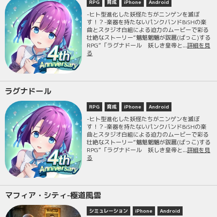
RPG
育成
iPhone
Android
-ヒト型進化した妖怪たちがニンゲンを滅ぼ
す！？-楽器を持たないパンクバンドBiSHの楽
曲とスタジオ白組による迫力のムービーで彩る
壮絶なストーリー“魑魅魍魎が跋扈(ばっこ)する
RPG”「ラグナドール 妖しき皇帝と...
詳細を見
る
ラグナドール
RPG
育成
iPhone
Android
-ヒト型進化した妖怪たちがニンゲンを滅ぼ
す！？-楽器を持たないパンクバンドBiSHの楽
曲とスタジオ白組による迫力のムービーで彩る
壮絶なストーリー“魑魅魍魎が跋扈(ばっこ)する
RPG”「ラグナドール 妖しき皇帝と...
詳細を見
る
マフィア・シティ-極道風雲
シミュレーション
iPhone
Android