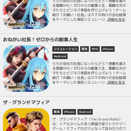
うちの会社の社長になったらどう？想像を越え
る商業RPG！ゼロからの創業人生、素敵な女の
子たちとビジネス帝国を作り上げよう！ゲーム
紹介「お願い！社長」はスマホ向けの会社経営
をテーマにした育成シミュレーシ...
詳細を見る
おねがい社長！ゼロからの創業人生
シミュレーション
育成
RPG
iPhone
Android
うちの会社の社長になったらどう？想像を越え
る商業RPG！ゼロからの創業人生、素敵な女の
子たちとビジネス帝国を作り上げよう！ゲーム
紹介「お願い！社長」はスマホ向けの会社経営
をテーマにした育成シミュレーシ...
詳細を見る
ザ・グランドマフィア
育成
iPhone
Android
ザ・グランドマフィア（The Grand Mafia）
は、リアルタイムの多人数協力型ストラテジー
ゲーム！マフィアのボスとなって自分だけのフ