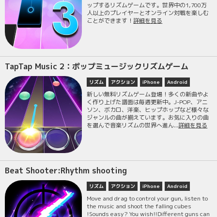
ップするリズムゲームです。世界中の1,700万
人以上のプレイヤーとオンライン対戦を楽しむ
ことができます！
詳細を見る
TapTap Music 2：ポップミュージックリズムゲーム
リズム
アクション
iPhone
Android
新しい無料リズムゲーム登場！多くの新曲やよ
く作り上げた譜面は毎週更新中。J-POP、アニ
ソン、ボカロ、洋楽、ヒップホップなど様々な
ジャンルの曲が揃えています。お気に入りの曲
を選んで音楽リズムの世界へ進ん...
詳細を見る
Beat Shooter:Rhythm shooting
リズム
アクション
iPhone
Android
Move and drag to control your gun, listen to
the music and shoot the falling cubes
!Sounds easy? You wish!!Different guns can