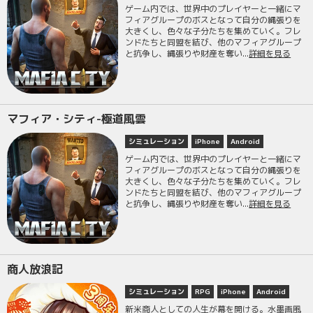
ゲーム内では、世界中のプレイヤーと一緒にマ
フィアグループのボスとなって自分の縄張りを
大きくし、色々な子分たちを集めていく。フレ
ンドたちと同盟を結び、他のマフィアグループ
と抗争し、縄張りや財産を奪い...
詳細を見る
マフィア・シティ-極道風雲
シミュレーション
iPhone
Android
ゲーム内では、世界中のプレイヤーと一緒にマ
フィアグループのボスとなって自分の縄張りを
大きくし、色々な子分たちを集めていく。フレ
ンドたちと同盟を結び、他のマフィアグループ
と抗争し、縄張りや財産を奪い...
詳細を見る
商人放浪記
シミュレーション
RPG
iPhone
Android
新米商人としての人生が幕を開ける。水墨画風