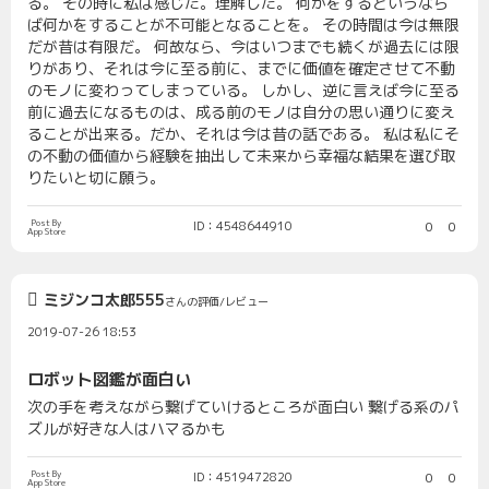
る。 その時に私は感じた。理解した。 何かをするというなら
ば何かをすることが不可能となることを。 その時間は今は無限
だが昔は有限だ。 何故なら、今はいつまでも続くが過去には限
りがあり、それは今に至る前に、までに価値を確定させて不動
のモノに変わってしまっている。 しかし、逆に言えば今に至る
前に過去になるものは、成る前のモノは自分の思い通りに変え
ることが出来る。だか、それは今は昔の話である。 私は私にそ
の不動の価値から経験を抽出して未来から幸福な結果を選び取
りたいと切に願う。
Post By
ID：4548644910
0
0
App Store
ミジンコ太郎555
さんの評価/レビュー
2019-07-26 18:53
ロボット図鑑が面白い
次の手を考えながら繋げていけるところが面白い 繋げる系のパ
ズルが好きな人はハマるかも
Post By
ID：4519472820
0
0
App Store