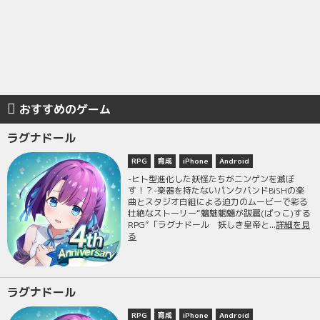
おすすめのゲーム
ラグナドール
RPG
育成
iPhone
Android
-ヒト型進化した妖怪たちがニンゲンを滅ぼ
す！？-楽器を持たないパンクバンドBiSHの楽
曲とスタジオ白組による迫力のムービーで彩る
壮絶なストーリー“魑魅魍魎が跋扈(ばっこ)する
RPG”「ラグナドール 妖しき皇帝と...
詳細を見
る
ラグナドール
RPG
育成
iPhone
Android