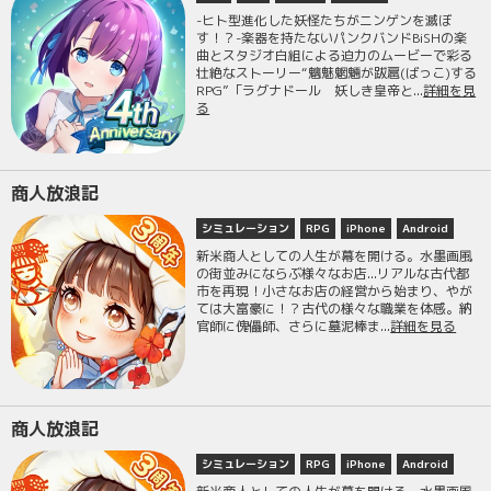
-ヒト型進化した妖怪たちがニンゲンを滅ぼ
す！？-楽器を持たないパンクバンドBiSHの楽
曲とスタジオ白組による迫力のムービーで彩る
壮絶なストーリー“魑魅魍魎が跋扈(ばっこ)する
RPG”「ラグナドール 妖しき皇帝と...
詳細を見
る
商人放浪記
シミュレーション
RPG
iPhone
Android
新米商人としての人生が幕を開ける。水墨画風
の街並みにならぶ様々なお店...リアルな古代都
市を再現！小さなお店の経営から始まり、やが
ては大富豪に！？古代の様々な職業を体感。納
官師に傀儡師、さらに墓泥棒ま...
詳細を見る
商人放浪記
シミュレーション
RPG
iPhone
Android