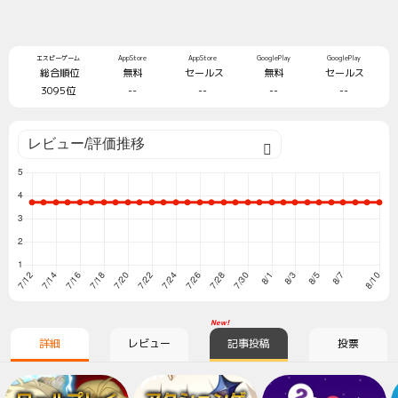
エスピーゲーム
AppStore
AppStore
GooglePlay
GooglePlay
総合順位
無料
セールス
無料
セールス
3095位
--
--
--
--
New!
詳細
レビュー
記事投稿
投票