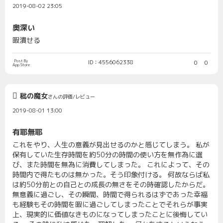
2019-08-02 23:05
奥深い
暇潰せる
Post By
ID：4556062338
0
0
App Store
秕の魔女
さんの評価/レビュー
2019-08-01 13:00
有耶無耶
これをやり、人生の意義が見出せるのかと感じてしまう。 私が
保有していた生存時間を約50分の時間の使い方を無作為に選
び、また時間を無為に消費してしまった。 これによって、その
時間内で得たものは無かった。そう印象付ける。 何故ならば私
は約50分前との自己との成長の無さをその時確認したからだ。
無意義に過ごし、その瞬間、時間で得られるはずであった幸福
も経験もその時間を暇に過ごしてしまったことでそれらが事実
上、現実的に価値なきものになってしまったことに後悔してい