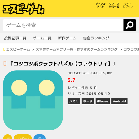
ジャンル
リリース
サイト
リスト
時期一覧
ログイン
投稿記事一覧
ゲーム一覧
新作ゲーム
総合ランキング
エスピーゲーム
スマホゲームアプリ一覧・おすすめゲームランキング
コツコツ
『コツコツ系クラフトパズル【ファクトリィ】』
HEDGEHOG PRODUCTS, Inc.
3.7
3
レビュー件数
件
2019-08-19
リリース日
パズル
ボード
iPhone
Android
車
ロボット
深い