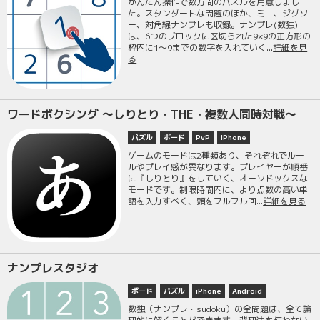
かんたん操作で数万問のパズルを用意しまし
た。スタンダートな問題のほか、ミニ、ジグソ
ー、対角線ナンプレも収録。ナンプレ(数独)
は、6つのブロックに区切られた9×9の正方形の
枠内に1〜9までの数字を入れていく...
詳細を見
る
ワードボクシング 〜しりとり・THE・複数人同時対戦〜
パズル
ボード
PvP
iPhone
ゲームのモードは2種類あり、それぞれでルー
ルやプレイ感が異なります。プレイヤーが順番
に『しりとり』をしていく、オーソドックスな
モードです。制限時間内に、より点数の高い単
語を入力すべく、頭をフルフル回...
詳細を見る
ナンプレスタジオ
ボード
パズル
iPhone
Android
数独（ナンプレ・sudoku）の全問題は、全て論