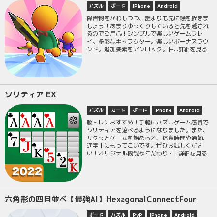
パズル
ボード
iPhone
Android
障害物をかわしつつ、誰よりも先に絵を描きま
しょう！あまりゆっくりしていると先を越され
るのでご用心！シンプルで楽しいゲームプレ
イ。多彩なキャラクター。楽しいボーナスラウ
ンド。追加要素をアンロック。目...
詳細を見る
ソリティア EX
パズル
カード
ボード
iPhone
Android
脳トレにおすすめ！手軽にパズルゲーム感覚で
ソリティアを遊べるようになりました。また、
サクっとゲームを始められ、休憩時間や通勤、
通学中にもってこいです。ぜひお試しくださ
い！オリジナル機能やこだわり・...
詳細を見る
六角形の四目並べ【最強AI】HexagonalConnectFour
ボード
パズル
PvP
iPhone
Android