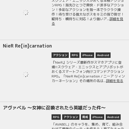
スクウェア・エニックスがおくる本格アクショ
ンRPG！指先ひとつで爽快・ド派手なアクショ
ン！多彩なアクションを指一本でラクラク操
作！待ち受ける強大なボスをキミの指で倒せ！
縦持ち・横持ちに対応！より強いア...
詳細を見
る
NieR Re[in]carnation
アクション
RPG
iPhone
Android
『NieR』シリーズ最新作がスマホアプリに登
場!!スクウェア・エニックスとアプリボットが
おくるスマートフォン向けコマンドアクション
RPG。「NieR Re[in]carnation / ニーア リィン
カーネーション」その場所の名は...
詳細を見る
アヴァベル ～女神に召喚されたら英雄だった件～
RPG
アクション
育成
iPhone
Android
「AVABEL」のキャラを、集め、育て、組み合
わせて最強のパーティを作ろう！育てたキャラ