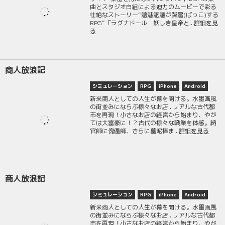
曲とスタジオ白組による迫力のムービーで彩る
壮絶なストーリー“魑魅魍魎が跋扈(ばっこ)する
RPG”「ラグナドール 妖しき皇帝と...
詳細を見
る
商人放浪記
シミュレーション
RPG
iPhone
Android
新米商人としての人生が幕を開ける。水墨画風
の街並みにならぶ様々なお店...リアルな古代都
市を再現！小さなお店の経営から始まり、やが
ては大富豪に！？古代の様々な職業を体感。納
官師に傀儡師、さらに墓泥棒ま...
詳細を見る
商人放浪記
シミュレーション
RPG
iPhone
Android
新米商人としての人生が幕を開ける。水墨画風
の街並みにならぶ様々なお店...リアルな古代都
市を再現！小さなお店の経営から始まり、やが