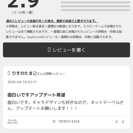
／5（0件／週）
過去にレビューの投稿があった場合、最新の投稿で上書きされます。
※評価点、レビュー数は直近一週間分の数値となります。エスピーゲームで投稿された
レビューは全て掲載されますが、一週間以前に投稿されたレビューの評価点・件数は加
算されません。AppStoreのレビューも一週間分は評価点、件数に加算されます。
レビューを書く
りすのたまご
さんの評価/レビュー
2020-04-19 02:11
面白いですアップデート希望
面白いです。キャラデザインも好きなので、ネットマーベルさ
ん、アップデートお願いします！！！
Post By
ID：5830514256
0
0
App Store