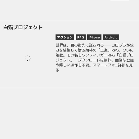
白猫プロジェクト
アクション
RPG
iPhone
Android
世界は、君の指先に託される――コロプラが総
力を結集して贈る期待の「王道」RPG、ついに
始動。その名もワンフィンガーRPG「白猫プロ
ジェクト」！ダウンロードは無料、面倒な登録
や難しい操作も不要。スマートフォ...
詳細を見
る