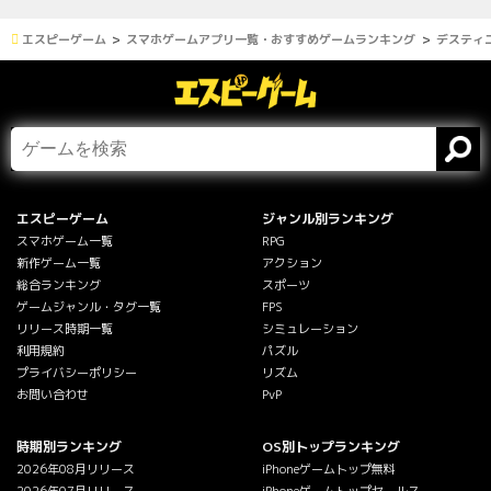
エスピーゲーム
スマホゲームアプリ一覧・おすすめゲームランキング
デスティニー
エスピーゲーム
ジャンル別ランキング
スマホゲーム一覧
RPG
新作ゲーム一覧
アクション
総合ランキング
スポーツ
ゲームジャンル・タグ一覧
FPS
リリース時期一覧
シミュレーション
利用規約
パズル
プライバシーポリシー
リズム
お問い合わせ
PvP
時期別ランキング
OS別トップランキング
2026年08月リリース
iPhoneゲームトップ無料
2026年07月リリース
iPhoneゲームトップセールス