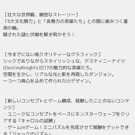
［壮大な世界観、緻密なストーリー］
「6大文化勢力」と「各勢力の英雄たち」との間に絡みつく運
命の輪。
隠された謎と伏線を解き明かそう！
［今までにない高クオリティーなグラフィック］
シックでありながらスタイリッシュな、デスティニーナイツ
(DestinyKnights)だけの魅力的な英雄たち。
空間を生かし、リアルな光と影を再現したダンジョン。
一つ一つ真心を込めて作られたUIデザイン。
［新しいコンセプトとゲーム構成、経験したことのないコンテ
ンツ］
・ユニークなコンセプトをベースにモンスターウェーブをクリ
アする「キャロルの試練」
・ゲームinゲーム！ミニパズルを完成させて報酬をゲットでき
る「ジャックのパズル」