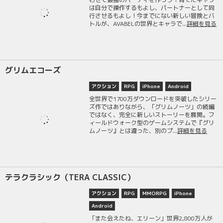
は自分で操作するもよし、パートナーとして同
行させるもよし！今までにない新しい冒険とバ
トルが、AVABELの世界とキャラで...
詳細を見る
グリムエコーズ
アクション
RPG
iPhone
Android
全世界で1700万ダウンロードを突破したシリー
ズ作ではありながら、「グリムノーツ」の続編
ではなく、完全に新しいストーリーを展開。フ
ィールドウォーク型のゲームシステムで『グリ
ムノーツ』とは違った、別のプ...
詳細を見る
テラクラシック（TERA CLASSIC）
アクション
RPG
MMORPG
iPhone
Android
「また会えたね、エリーン」世界2,800万人が