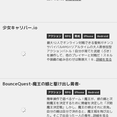
少女キャリバー.io
アクション
RPG
育成
iPhone
Android
最大12人でオンライン対戦できる聖剣ガチンコ
サバイバルRPG!!リアルタイムの大人数参加型
アクションバトル！自分が育てた武姫（ぶき）
を操作して、他のプレイヤーと対戦だ！スキル
や装備の組み合わせは無限大！キ...
詳細を見る
BounceQuest-魔王の娘と駆け出し勇者-
アクション
RPG
iPhone
Android
簡単操作で遊べるゲーム！魔王が、娘の婿と次
期魔王を決定するために開催を決定した「次期
魔王決定戦」しかし、魔王の娘はそれに反発。
自分の婿は自分で決めると、魔王城を飛び出し
た。そこで出会った一人の青年...
詳細を見る