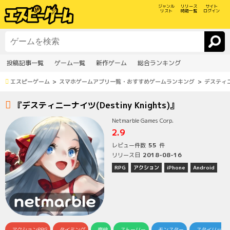
ジャンル
リリース
サイト
リスト
時期一覧
ログイン
投稿記事一覧
ゲーム一覧
新作ゲーム
総合ランキング
エスピーゲーム
スマホゲームアプリ一覧・おすすめゲームランキング
デスティニー
『デスティニーナイツ(Destiny Knights)』
Netmarble Games Corp.
2.9
55
レビュー件数
件
2018-08-16
リリース日
RPG
アクション
iPhone
Android
アクションRPG
タイミング
爽快
ストーリー
モンスター
スタイリッ