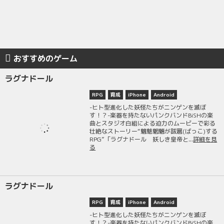
おすすめのゲーム
ラグナドール
RPG
育成
iPhone
Android
-ヒト型進化した妖怪たちがニンゲンを滅ぼ
す！？-楽器を持たないパンクバンドBiSHの楽
曲とスタジオ白組による迫力のムービーで彩る
壮絶なストーリー“魑魅魍魎が跋扈(ばっこ)する
RPG”「ラグナドール 妖しき皇帝と...
詳細を見
る
ラグナドール
RPG
育成
iPhone
Android
-ヒト型進化した妖怪たちがニンゲンを滅ぼ
す！？-楽器を持たないパンクバンドBiSHの楽