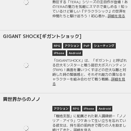
熱狂する「TERA」シリーズの注目作が登場！あ
のTERAの魅力を気軽にスマホで楽しめる！知っ
ているけど新しい『テラクラシック』の世界を
仲間たちと駆け巡ろう！初心者か...
詳細を見る
GIGANT SHOCK[ギガントショック]
RPG
アクション
PvP
シューティング
iPhone
Android
「GIGANTSHOCK」は、「ギガント」と呼ばれ
る巨大モンスターと戦う超巨大ボスハンティン
グRPG！画面を覆いつくすほどの巨大な敵と対
峙した時の緊張感と、それぞれ能力の異なるキ
ャラクターを組み合わせて戦う戦略...
詳細を見
る
異世界からのノノ
アクション
RPG
iPhone
Android
「極地支部」に配属された新人調律師－「ノノ
リア・アイラ」ワケあって生い立ちを忘れてい
る彼女は、持ち前の前向きで周りの人を励まし
続けてきた。
詳細を見る