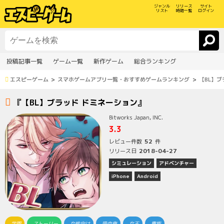
ジャンル
リリース
サイト
リスト
時期一覧
ログイン
投稿記事一覧
ゲーム一覧
新作ゲーム
総合ランキング
エスピーゲーム
スマホゲームアプリ一覧・おすすめゲームランキング
【BL】ブ
『【BL】ブラッド ドミネーション』
Bitworks Japan, INC.
3.3
52
レビュー件数
件
2018-04-27
リリース日
シミュレーション
アドベンチャー
iPhone
Android
学園
ストーリー
女性向け
吸血鬼
女王
貴族