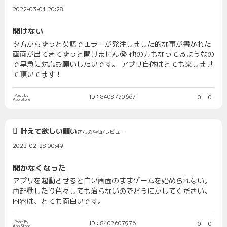
2022-03-01 20:28
開けない
夕方からずっと英語でエラーが発注しました的な事が書かれた
画面が出てきてずっと開けません😭 他の方もなってるようなの
で早急に対応お願いしたいです。 アプリ自体はとても楽しませ
て頂いてます！
Post By
ID：8408770667
0
0
App Store
叶えて欲しい願い
さんの評価/レビュー
2022-02-28 00:49
開かなくなった
アプリを起動させると白い画面のままゲームを始められない。
再起動したり色々しても治らないのでどうにかしてください。
内容は、とても面白いです。
Post By
ID：8402607976
0
0
App Store