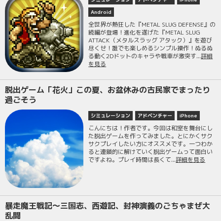
Android
全世界が熱狂した『METAL SLUG DEFENSE』の
続編が登場！進化を遂げた『METAL SLUG
ATTACK（メタルスラッグ アタック）』を遊び
尽くせ！誰でも楽しめるシンプル操作！ぬるぬ
る動く2Dドットのキャラや戦車が激突す...
詳細
を見る
脱出ゲーム「花火」この夏、お盆休みの古民家でまったり
過ごそう
シミュレーション
アドベンチャー
iPhone
こんにちは！作者です。今回は和室を舞台にし
た脱出ゲームを作ってみました。とにかくサク
サクプレイしたい方にオススメです。一つわか
ると連鎖的に解けていく脱出ゲームって面白い
ですよね。プレイ時間は長くて...
詳細を見る
暴走魔王戦記〜三国志、西遊記、封神演義のごちゃまぜ大
乱闘