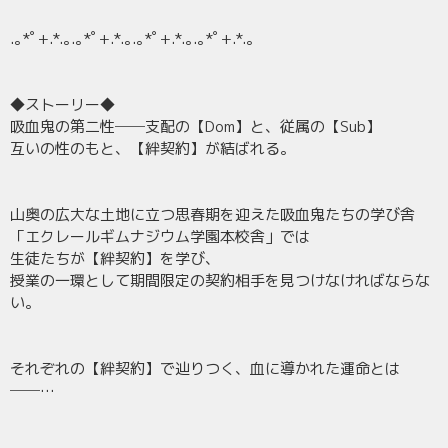
.｡*ﾟ+.*.｡.｡*ﾟ+.*.｡.｡*ﾟ+.*.｡.｡*ﾟ+.*.｡
◆ストーリー◆
吸血鬼の第二性──支配の【Dom】と、従属の【Sub】
互いの性のもと、【絆契約】が結ばれる。
山奥の広大な土地に立つ思春期を迎えた吸血鬼たちの学び舎
「エクレールギムナジウム学園本校舎」では
生徒たちが【絆契約】を学び、
授業の一環として期間限定の契約相手を見つけなければならな
い。
それぞれの【絆契約】で辿りつく、血に導かれた運命とは
──…