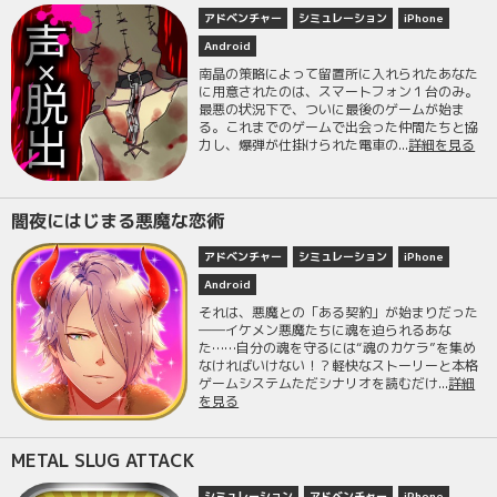
アドベンチャー
シミュレーション
iPhone
Android
南晶の策略によって留置所に入れられたあなた
に用意されたのは、スマートフォン１台のみ。
最悪の状況下で、ついに最後のゲームが始ま
る。これまでのゲームで出会った仲間たちと協
力し、爆弾が仕掛けられた電車の...
詳細を見る
闇夜にはじまる悪魔な恋術
アドベンチャー
シミュレーション
iPhone
Android
それは、悪魔との「ある契約」が始まりだった
――イケメン悪魔たちに魂を迫られるあな
た……自分の魂を守るには“魂のカケラ”を集め
なければいけない！？軽快なストーリーと本格
ゲームシステムただシナリオを読むだけ...
詳細
を見る
METAL SLUG ATTACK
シミュレーション
アドベンチャー
iPhone