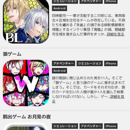
シミュレーション
アドベンチャー
iPhone
Android
四神都市──軍が支配するこの街には、東西南
北４区域を仕切るチームが存在している。不良
たちを纏める『朱雀』の頭である緋影情報戦を
得意とするインテリ集団『青龍』の頭、碧緒都
市全域を巻き込んだ事件をきっか...
詳細を見る
狼ゲーム
アドベンチャー
シミュレーション
iPhone
Android
謎の施設に閉じ込められた男女11人。そこで
「狼ゲーム」と言う謎のゲームに巻き込まれて
しまう。そこでは、カードをそれぞれ引き、狼
のカードを引いた人間が誰か1人を選んで殺害
しなければいけない。しかし、ゲー...
詳細を見
る
脱出ゲーム お月見の夜
シミュレーション
アドベンチャー
iPhone