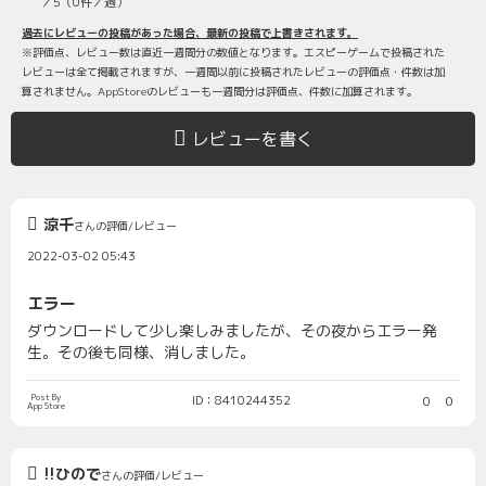
／5（0件／週）
過去にレビューの投稿があった場合、最新の投稿で上書きされます。
※評価点、レビュー数は直近一週間分の数値となります。エスピーゲームで投稿された
レビューは全て掲載されますが、一週間以前に投稿されたレビューの評価点・件数は加
算されません。AppStoreのレビューも一週間分は評価点、件数に加算されます。
レビューを書く
涼千
さんの評価/レビュー
2022-03-02 05:43
エラー
ダウンロードして少し楽しみましたが、その夜からエラー発
生。その後も同様、消しました。
Post By
ID：8410244352
0
0
App Store
!!ひので
さんの評価/レビュー