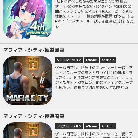
-ヒト型進化した妖怪たちがニンゲンを滅ぼ
す！？-楽器を持たないパンクバンドBiSHの楽
曲とスタジオ白組による迫力のムービーで彩る
壮絶なストーリー“魑魅魍魎が跋扈(ばっこ)する
RPG”「ラグナドール 妖しき皇帝と...
詳細を見
る
マフィア・シティ-極道風雲
シミュレーション
iPhone
Android
ゲーム内では、世界中のプレイヤーと一緒にマ
フィアグループのボスとなって自分の縄張りを
大きくし、色々な子分たちを集めていく。フレ
ンドたちと同盟を結び、他のマフィアグループ
と抗争し、縄張りや財産を奪い...
詳細を見る
マフィア・シティ-極道風雲
シミュレーション
iPhone
Android
ゲーム内では、世界中のプレイヤーと一緒にマ