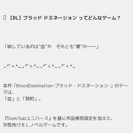
【BL】ブラッド ドミネーション ってどんなゲーム？
「欲しているのは“血”か それとも“愛”か――」
.｡*ﾟ+.*.｡.｡*ﾟ+.*.｡.｡*ﾟ+.*.｡.｡*ﾟ+.*.｡
本作「BloodDomination-ブラッド・ドミネーション-」のテー
マは、
「血」と「契約」。
『Dom/Subユニバース』を基に作品専用設定を加えた、
女性向けＢＬノベルゲームです。