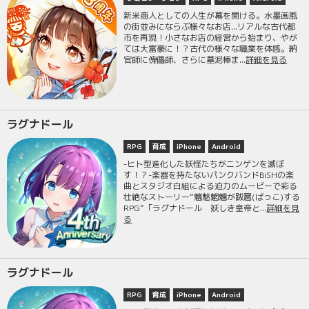
新米商人としての人生が幕を開ける。水墨画風
の街並みにならぶ様々なお店...リアルな古代都
市を再現！小さなお店の経営から始まり、やが
ては大富豪に！？古代の様々な職業を体感。納
官師に傀儡師、さらに墓泥棒ま...
詳細を見る
ラグナドール
RPG
育成
iPhone
Android
-ヒト型進化した妖怪たちがニンゲンを滅ぼ
す！？-楽器を持たないパンクバンドBiSHの楽
曲とスタジオ白組による迫力のムービーで彩る
壮絶なストーリー“魑魅魍魎が跋扈(ばっこ)する
RPG”「ラグナドール 妖しき皇帝と...
詳細を見
る
ラグナドール
RPG
育成
iPhone
Android