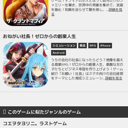
ゲーム！マフィアのボスとなって自分だけのフ
ァミリーを築き、世界中の英雄を集めて、武装
を強化！知略を巡らせて敵を倒し、...
詳細を見
る
おねがい社長！ゼロからの創業人生
シミュレーション
育成
RPG
iPhone
Android
うちの会社の社長になったらどう？想像を越え
る商業RPG！ゼロからの創業人生、素敵な女の
子たちとビジネス帝国を作り上げよう！ゲーム
紹介「お願い！社長」はスマホ向けの会社経営
をテーマにした育成シミュレーシ...
詳細を見る
このゲームに似たジャンルのゲーム
コエヲタヨリニ。ラストゲーム