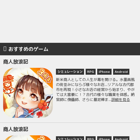
おすすめのゲーム
商人放浪記
シミュレーション
RPG
iPhone
Android
新米商人としての人生が幕を開ける。水墨画風
の街並みにならぶ様々なお店...リアルな古代都
市を再現！小さなお店の経営から始まり、やが
ては大富豪に！？古代の様々な職業を体感。納
官師に傀儡師、さらに墓泥棒ま...
詳細を見る
商人放浪記
シミュレーション
RPG
iPhone
Android