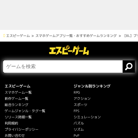
エスピーゲーム
スマホゲームアプリ一覧・おすすめゲームランキング
【BL】ブ
エスピーゲーム
ジャンル別ランキング
スマホゲーム一覧
RPG
新作ゲーム一覧
アクション
総合ランキング
スポーツ
ゲームジャンル・タグ一覧
FPS
リリース時期一覧
シミュレーション
利用規約
パズル
プライバシーポリシー
リズム
お問い合わせ
PvP