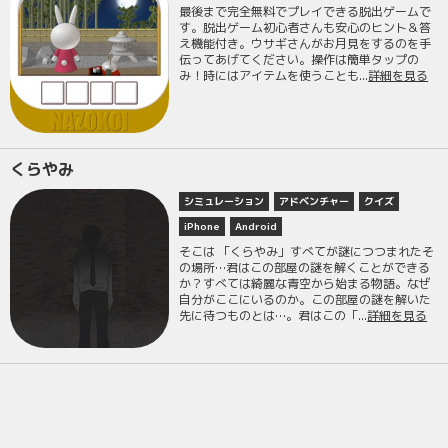
最後まで完全無料でプレイできる脱出ゲームで
す。脱出ゲーム初心者さんも安心のヒント＆答
え機能付き。ウサギさんがお月見をするのを手
伝ってあげてください。操作は簡単タップの
み！時にはアイテムを使うことも...
詳細を見る
くらやみ
シミュレーション
アドベンチャー
クイズ
iPhone
Android
そこは 「くらやみ」すべてが謎につつまれたそ
の場所…君はこの部屋の謎を解くことができる
か？すべては綺麗な青空から始まる物語。なぜ
自分がここにいるのか。この部屋の謎を解いた
先に待つものとは…。君はこの「...
詳細を見る