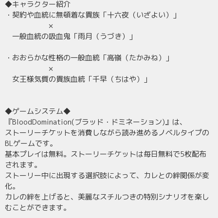
◆キャラクター紹介
・契約や血統に無頓着な貴族「十六夜（いざよい）」
×
一般血統の吸血鬼「雨月（うづき）」
・おおらかな性格の一般血統「高嶺（たかみね）」
×
女王様気質の貴族血統「千早（ちはや）」
◆ゲームシステム◆
『BloodDomination(ブラッド・ドミネーション)』は、
ストーリーチケットを消費しながら読み進めるノベルタイプの
BLゲームです。
基本プレイは無料。ストーリーチケットは毎日無料で5枚配布
されます。
ストーリー中に出現する選択肢によって、カレとの絆関係が変
化。
カレの絆を上げると、美麗なスチルつきの特別シナリオを楽し
むことができます。