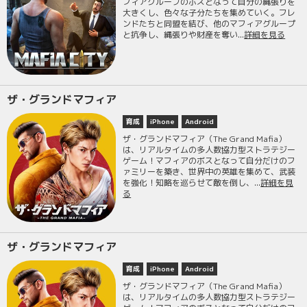
フィアグループのボスとなって自分の縄張りを
大きくし、色々な子分たちを集めていく。フレ
ンドたちと同盟を結び、他のマフィアグループ
と抗争し、縄張りや財産を奪い...
詳細を見る
ザ・グランドマフィア
育成
iPhone
Android
ザ・グランドマフィア（The Grand Mafia）
は、リアルタイムの多人数協力型ストラテジー
ゲーム！マフィアのボスとなって自分だけのフ
ァミリーを築き、世界中の英雄を集めて、武装
を強化！知略を巡らせて敵を倒し、...
詳細を見
る
ザ・グランドマフィア
育成
iPhone
Android
ザ・グランドマフィア（The Grand Mafia）
は、リアルタイムの多人数協力型ストラテジー