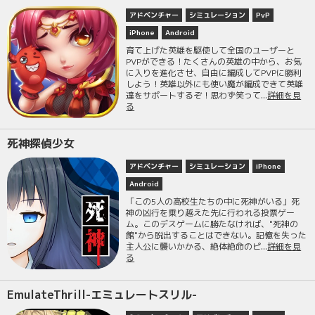
アドベンチャー
シミュレーション
PvP
iPhone
Android
育て上げた英雄を駆使して全国のユーザーと
PVPができる！たくさんの英雄の中から、お気
に入りを進化させ、自由に編成してPVPに勝利
しよう！英雄以外にも使い魔が編成できて英雄
達をサポートするぞ！思わず笑って...
詳細を見
る
死神探偵少女
アドベンチャー
シミュレーション
iPhone
Android
「この5人の高校生たちの中に死神がいる」死
神の凶行を乗り越えた先に行われる投票ゲー
ム。このデスゲームに勝たなければ、"死神の
館"から脱出することはできない。記憶を失った
主人公に襲いかかる、絶体絶命のピ...
詳細を見
る
EmulateThrill-エミュレートスリル-