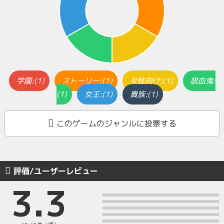
学園:(1)
ストーリー:(1)
女性向け:(1)
吸血鬼:
(1)
女王:(1)
貴族:(1)
このゲームのジャンルに投票する
評価/ユーザーレビュー
3.3