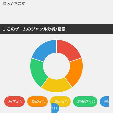
セスできます
このゲームのジャンル分析/投票
科学:(1)
探偵:(1)
深い:(1)
謎解き:(1)
猫:
(1)