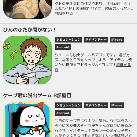
クトの第３番目の作品であり、「MazM：ジキ
ル&ハイド」の後継作品です。映画のようなス...
詳細を見る
びんのふたが開かない！
シミュレーション
アドベンチャー
iPhone
Android
シュールな脱出ゲーム系アプリです。-遊び方-
気になるところをタップしよう！アイテムは使
いたい場所までドラッグ&ドロップ！
詳細を見
る
ケープ君の脱出ゲーム 8部屋目
シミュレーション
アドベンチャー
iPhone
Android
今日のケープ君はウキウキ気分。なぜなら久し
ぶりにお友達のミイラ子ちゃんが遊びに来るか
らです。マスターヒキコモラ―のミイラ子ちゃ
んがやってきて何も起きないという事はないで