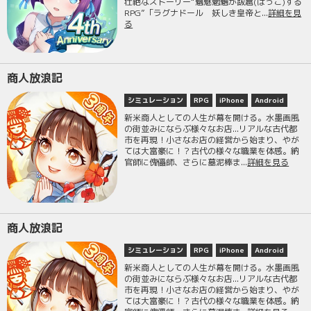
壮絶なストーリー“魑魅魍魎が跋扈(ばっこ)する
RPG”「ラグナドール 妖しき皇帝と...
詳細を見
る
商人放浪記
シミュレーション
RPG
iPhone
Android
新米商人としての人生が幕を開ける。水墨画風
の街並みにならぶ様々なお店...リアルな古代都
市を再現！小さなお店の経営から始まり、やが
ては大富豪に！？古代の様々な職業を体感。納
官師に傀儡師、さらに墓泥棒ま...
詳細を見る
商人放浪記
シミュレーション
RPG
iPhone
Android
新米商人としての人生が幕を開ける。水墨画風
の街並みにならぶ様々なお店...リアルな古代都
市を再現！小さなお店の経営から始まり、やが
ては大富豪に！？古代の様々な職業を体感。納