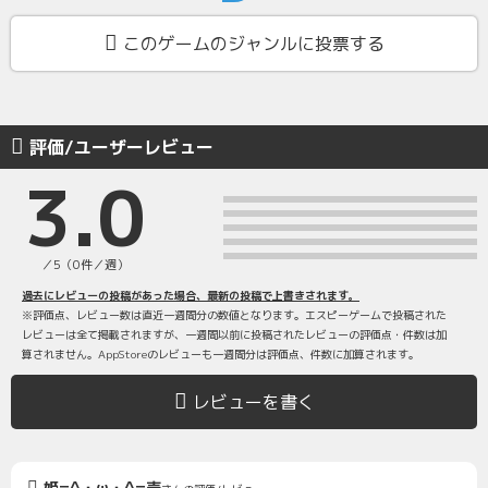
このゲームのジャンルに投票する
評価/ユーザーレビュー
3.0
／5（0件／週）
過去にレビューの投稿があった場合、最新の投稿で上書きされます。
※評価点、レビュー数は直近一週間分の数値となります。エスピーゲームで投稿された
レビューは全て掲載されますが、一週間以前に投稿されたレビューの評価点・件数は加
算されません。AppStoreのレビューも一週間分は評価点、件数に加算されます。
レビューを書く
姫=^・ω・^=壱