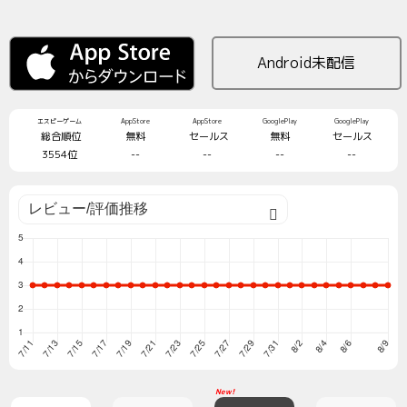
Android未配信
エスピーゲーム
AppStore
AppStore
GooglePlay
GooglePlay
総合順位
無料
セールス
無料
セールス
3554位
--
--
--
--
New!