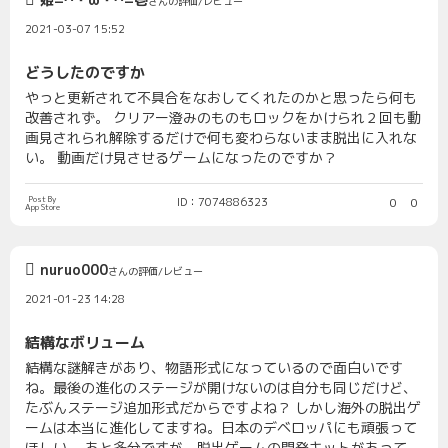
さんの評価/レビュー
2021-03-07 15:52
どうしたのですか
やっと更新されて不具合をなおしてくれたのかと思ったら何も
改善されず。 クリアー澄みのものもロックをかけられ２回も動
画見されられ解除するだけで何も変わらないまま脱出に入れな
い。 動画だけ見させるゲームになったのですか？
Post By
ID：7074886323
0
0
App Store
nuruo000
さんの評価/レビュー
2021-01-23 14:28
結構なボリューム
結構な謎解きがあり、物語形式になっているので面白いです
ね。最後の進化のステージが開けないのは自分も同じだけど、
たぶんステージ追加形式だからですよね？ しかし海外の脱出ゲ
ームは本当に進化してますね。日本のデベロッパにも頑張って
ほしい。 あと多分ですが、脱出ゲームの開発キットがあって、