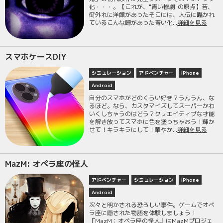
化・・・。【これが、"青い惨劇"の原点】昔、
街外れに洋館があったそこには、人伝に囁かれ
ているこんな噂があった青い化...
詳細を見る
スマホケースDIY
シミュレーション
アドベンチャー
iPhone
Android
自分のスマホがどのくらい好き？うんうん、な
るほど。なら、カスタマイズしてスーパーかわ
いくしちゃうのはどう？クリエイティブな才能
を解き放ってスマホに色を塗っちゃおう！輝か
せて！キラキラにして！華やか...
詳細を見る
MazM: オペラ座の怪人
アドベンチャー
シミュレーション
iPhone
Android
次々と明かされる恐ろしい事件。ゲームでオペ
ラ座に隠された物語を体験しましょう！
『MazM：オペラ座の怪人』はMazMプロジェ