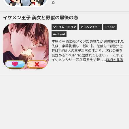
る
イケメン王子 美女と野獣の最後の恋
シミュレーション
アドベンチャー
iPhone
Android
本屋で平穏に働いていたあなたが突然攫われた
先は、豪華絢爛な王城の中。危険な""野獣""と
呼ばれる8人の王子たちの中から、次代の王を
見定める""ベル""に選ばれてしまい？！これは
イケメンシリーズが贈る全く新し...
詳細を見る