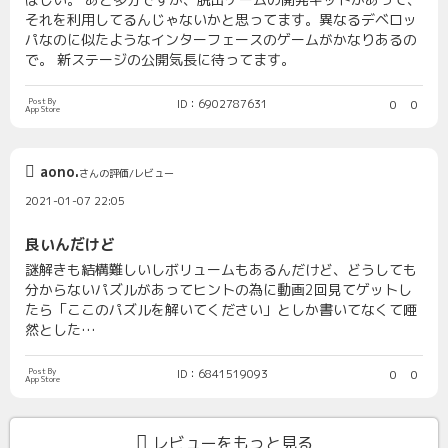
それを利用してるんじゃないかと思ってます。異なるデベロッ
パなのに似たようなインターフェースのゲームがかなりあるの
で。 新ステージの公開気長に待ってます。
Post By
ID：6902787631
0
0
App Store
aono.
さんの評価/レビュー
2021-01-07 22:05
良いんだけど
謎解きも結構難しいしボリュームもあるんだけど、どうしても
分からないパズルがあってヒントの為に動画2回見てゲットし
たら「ここのパズルを解いてください」としか書いてなくて唖
然とした…
Post By
ID：6841519093
0
0
App Store
レビューをもっと見る