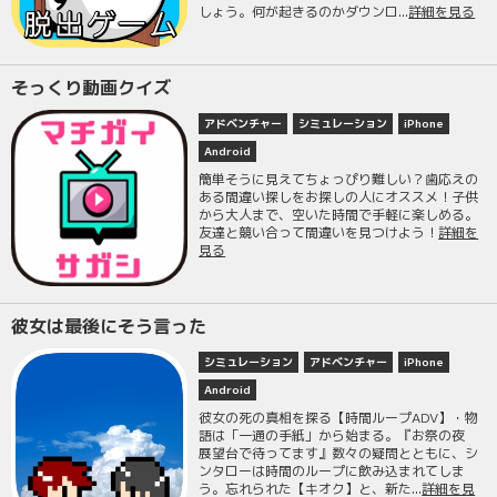
しょう。何が起きるのかダウンロ...
詳細を見る
そっくり動画クイズ
アドベンチャー
シミュレーション
iPhone
Android
簡単そうに見えてちょっぴり難しい？歯応えの
ある間違い探しをお探しの人にオススメ！子供
から大人まで、空いた時間で手軽に楽しめる。
友達と競い合って間違いを見つけよう！
詳細を
見る
彼女は最後にそう言った
シミュレーション
アドベンチャー
iPhone
Android
彼女の死の真相を探る【時間ループADV】・物
語は「一通の手紙」から始まる。『お祭の夜
展望台で待ってます』数々の疑問とともに、シ
ンタローは時間のループに飲み込まれてしま
う。忘れられた【キオク】と、新た...
詳細を見