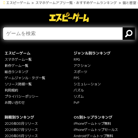
エスピーゲーム
スマホゲームアプリ一覧・おすすめゲームランキング
猫と密室 
エスピーゲーム
ジャンル別ランキング
スマホゲーム一覧
RPG
新作ゲーム一覧
アクション
総合ランキング
スポーツ
ゲームジャンル・タグ一覧
FPS
リリース時期一覧
シミュレーション
利用規約
パズル
プライバシーポリシー
リズム
お問い合わせ
PvP
時期別ランキング
OS別トップランキング
2026年08月リリース
iPhoneゲームトップ無料
2026年07月リリース
iPhoneゲームトップセールス
2026年06月リリース
Androidゲームトップ無料