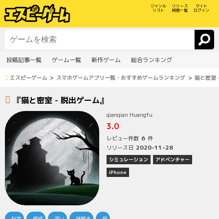
ジャンル
リリース
サイト
リスト
時期一覧
ログイン
投稿記事一覧
ゲーム一覧
新作ゲーム
総合ランキング
エスピーゲーム
スマホゲームアプリ一覧・おすすめゲームランキング
猫と密室 
『猫と密室 - 脱出ゲーム』
qianqian Huangfu
3.0
6
レビュー件数
件
2020-11-28
リリース日
シミュレーション
アドベンチャー
iPhone
科学
探偵
深い
謎解き
猫