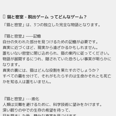
猫と密室 - 脱出ゲーム ってどんなゲーム？
「猫と密室」は、3つの独立した完全な物語となります。
『猫と密室』——記憶
自分の失われた部分を見つけるための記憶が必要です。
真実に近づくほど、現実から遠ざかるかもしれません。
誰もいない密室に閉じ込められ、猫の案内に従ってください。
物語が展開するにつれ、隠されていた恐ろしい事実が明らかに
なります。
真実の裏には、猫はどんな役割を果たすのでしょうか？
すべての霧を分けて、それがもたらすのは生命かそれとも死亡
かを知る人は誰もいません。
『猫と密室』---進化
人類は災難を避けるために、科学技術に望みをかけます。
深い眠りの中での生存の希望を待って、
目を覚ました後、静かな真実を見つけます。