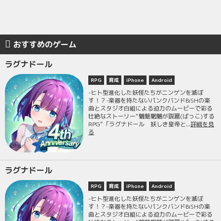
おすすめのゲーム
ラグナドール
RPG
育成
iPhone
Android
-ヒト型進化した妖怪たちがニンゲンを滅ぼ
す！？-楽器を持たないパンクバンドBiSHの楽
曲とスタジオ白組による迫力のムービーで彩る
壮絶なストーリー“魑魅魍魎が跋扈(ばっこ)する
RPG”「ラグナドール 妖しき皇帝と...
詳細を見
る
ラグナドール
RPG
育成
iPhone
Android
-ヒト型進化した妖怪たちがニンゲンを滅ぼ
す！？-楽器を持たないパンクバンドBiSHの楽
曲とスタジオ白組による迫力のムービーで彩る