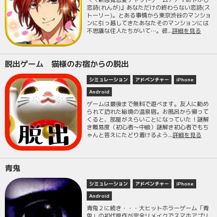
恋詩(れんが)』あなただけの終わらない恋詩(ス
トーリー)。とある事情から東京渋谷のマンショ
ンに引っ越してきたあなたそのマンションには
不思議な住人たちがいて…。彼...
詳細を見る
脱出ゲーム 猫様のお宿からの脱出
シミュレーション
アドベンチャー
iPhone
Android
ゲームは最後まで無料で遊べます。友人に勧め
られて訪れた秘境の温泉宿。お風呂から帰って
くると、部屋がえらいことになっていた！謎解
き難易度（初心者〜中級）謎解き初心者でもち
ゃんと答えにたどり着けるよう...
詳細を見る
青鬼
シミュレーション
アドベンチャー
iPhone
Android
青鬼２に続き・・・大ヒットホラーゲーム「青
鬼」の初代原作が完全リメイクでスマホアプリ