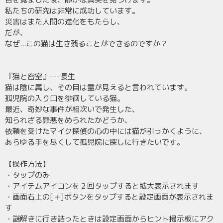
私たちの研究は非常に成功しています。
災害はまた人間の進化をもたらし、
だが、
なぜ...この猫は生き残ることができるのですか？
『猫と密室』---長生
猫は陰に属し、その目は霊が見えると言われています。
孤児院の入り口を徘徊している猫。
最近、奇妙な事件が相次いで発生した、
知られざる罪悪をめられたかどうか、
依頼を受けたマイク探偵の心の中には猫が引っかくように、
あらゆる手を尽くして孤児院に探しに行きたいです。
【操作方法】
・タップのみ
・アイテムアイコンを２回タップすると拡大表示されます
・画面右上の[＋]ボタンをタップすると設定画面が表示されま
す
・謎解きに行き詰ったときは設定画面からヒント掲示板にアク