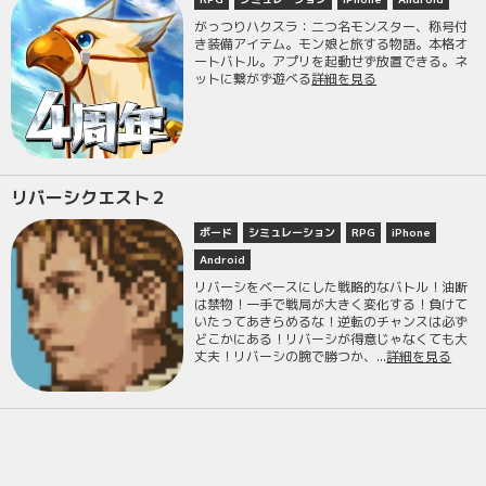
がっつりハクスラ：二つ名モンスター、称号付
き装備アイテム。モン娘と旅する物語。本格オ
ートバトル。アプリを起動せず放置できる。ネ
ットに繋がず遊べる
詳細を見る
リバーシクエスト２
ボード
シミュレーション
RPG
iPhone
Android
リバーシをベースにした戦略的なバトル！油断
は禁物！一手で戦局が大きく変化する！負けて
いたってあきらめるな！逆転のチャンスは必ず
どこかにある！リバーシが得意じゃなくても大
丈夫！リバーシの腕で勝つか、...
詳細を見る