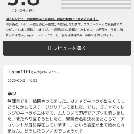
／5（0件／週）
過去にレビューの投稿があった場合、最新の投稿で上書きされます。
※評価点、レビュー数は直近一週間分の数値となります。エスピーゲームで投稿された
レビューは全て掲載されますが、一週間以前に投稿されたレビューの評価点・件数は加
算されません。AppStoreのレビューも一週間分は評価点、件数に加算されます。
レビューを書く
yam11t1
さんの評価/レビュー
2020-06-21 16:52
辛い
無課金です。結構やってました。ガチャでキャラが出なくても
どうにかしてステージクリアしてました。でも、ガチャでオレ
ンジのキャラが二体でて、ムカついて即行でアプリを消しまし
た。またやり直そうとしたら、冒険者名を決めるところで「ア
カウントが既に存在しています！」という表記が出て始められ
ません。どうしたらいいのでしょうか？