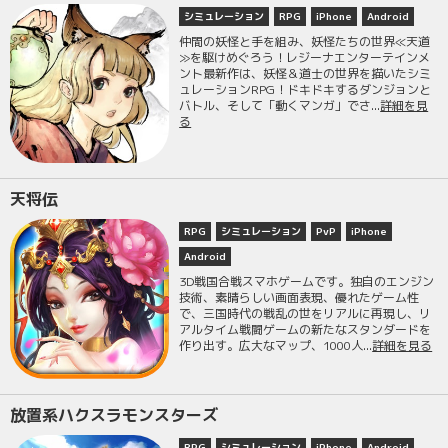
シミュレーション
RPG
iPhone
Android
仲間の妖怪と手を組み、妖怪たちの世界≪天道
≫を駆けめぐろう！レジーナエンターテインメ
ント最新作は、妖怪＆道士の世界を描いたシミ
ュレーションRPG！ドキドキするダンジョンと
バトル、そして「動くマンガ」でさ...
詳細を見
る
天将伝
RPG
シミュレーション
PvP
iPhone
Android
3D戦国合戦スマホゲームです。独自のエンジン
技術、素晴らしい画面表現、優れたゲーム性
で、三国時代の戦乱の世をリアルに再現し、リ
アルタイム戦闘ゲームの新たなスタンダードを
作り出す。広大なマップ、1000人...
詳細を見る
放置系ハクスラモンスターズ
RPG
シミュレーション
iPhone
Android