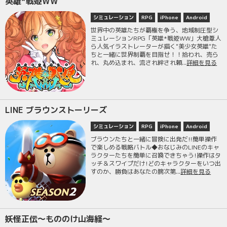
英雄*戦姫WW
シミュレーション
RPG
iPhone
Android
世界中の英雄たちが覇権を争う、地域制圧型シ
ミュレーションRPG「英雄*戦姫WW」大槍葦人
ら人気イラストレーターが描く"美少女英雄"た
ちと一緒に世界制覇を目指せ！！拾われ、売ら
れ、丸め込まれ、流され絆され頼...
詳細を見る
LINE ブラウンストーリーズ
シミュレーション
RPG
iPhone
Android
ブラウンたちと一緒に冒険に出発だ!!簡単操作
で楽しめる戦略バトル◆おなじみのLINEのキャ
ラクターたちを簡単に召喚できちゃう!操作はタ
ッチ＆スワイプだけ!どのキャラクターをいつ出
すのか、勝負はあなたの腕次第...
詳細を見る
妖怪正伝〜もののけ山海経〜