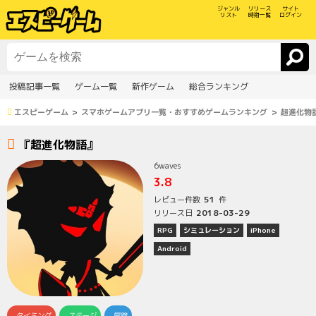
ジャンル
リリース
サイト
リスト
時期一覧
ログイン
投稿記事一覧
ゲーム一覧
新作ゲーム
総合ランキング
エスピーゲーム
スマホゲームアプリ一覧・おすすめゲームランキング
超進化物
『超進化物語』
6waves
3.8
51
レビュー件数
件
2018-03-29
リリース日
RPG
シミュレーション
iPhone
Android
タイミング
ステージ
冒険