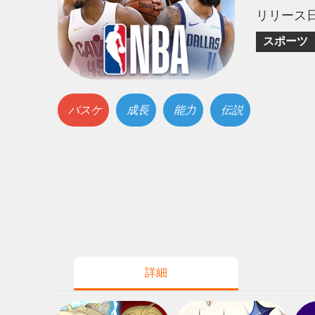
リリース
スポーツ
バスケ
成長
能力
伝説
詳細