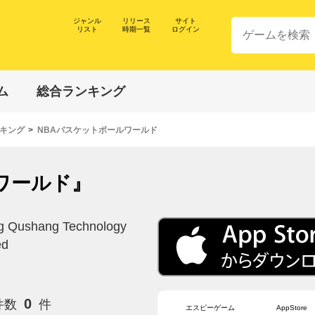
ジャンル
リリース
サイト
リスト
時期一覧
ログイン
ム
総合ランキング
キング
NBAバスケットボールワールド
ワールド』
g Qushang Technology
ed
0
件数
件
エスピーゲーム
AppStore