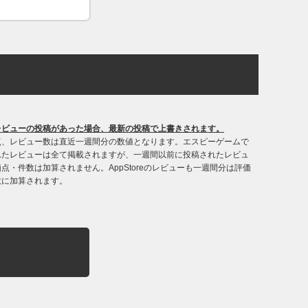
レビューの投稿があった場合、最新の投稿で上書きされます。
点、レビュー数は直近一週間分の数値となります。エスピーゲームで
れたレビューは全て掲載されますが、一週間以前に投稿されたレビュ
点・件数は加算されません。AppStoreのレビューも一週間分は評価
数に加算されます。