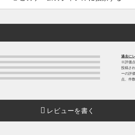
過去に
※評価
投稿さ
ーの評価
点、件
レビューを書く