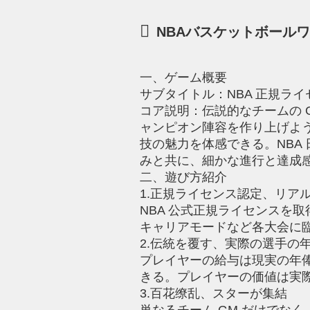
NBAバスケットボール
一、ゲーム概要
サブタイトル：NBA 正規ラ
コア説明：伝説的なチームの 
ャンピオン陣容を作り上げよう
技の魅力を体感できる。NBA
みと共に、細かな進行と達成
二、遊び方紹介
1.正規ライセンス認定、リア
NBA 公式正規ライセンスを
キャリアモードなど各大会に
2.伝統を覆す、実際の選手の
プレイヤーの給与は現実の年
きる。プレイヤーの価値は実
3.百花缭乱、スターが集結
単なるチーム GM だけでな