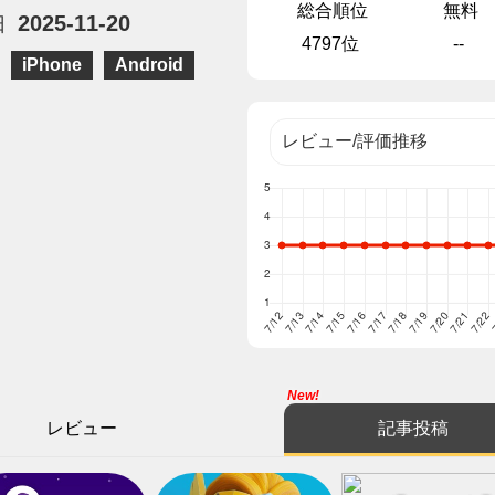
総合順位
無料
2025-11-20
日
4797位
--
iPhone
Android
New!
レビュー
記事投稿