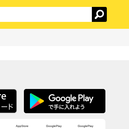
AppStore
GooglePlay
GooglePlay