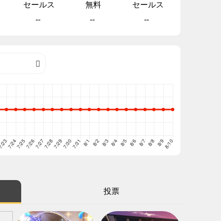
セールス
無料
セールス
--
--
--
投票