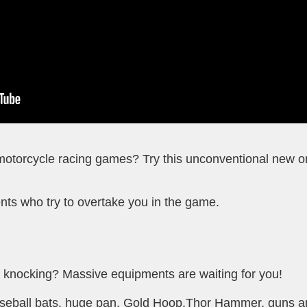
 motorcycle racing games? Try this unconventional new o
nts who try to overtake you in the game.
knocking? Massive equipments are waiting for you!
 baseball bats, huge pan, Gold Hoop,Thor Hammer, guns 