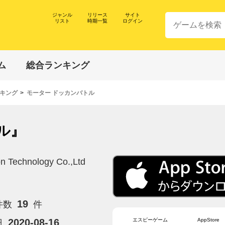
ジャンル
リリース
サイト
リスト
時期一覧
ログイン
ム
総合ランキング
キング
モーター ドッカンバトル
ル』
 Technology Co.,Ltd
19
件数
件
エスピーゲーム
AppStore
2020-08-16
日