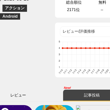
総合順位
無料
アクション
2171位
--
Android
New!
レビュー
記事投稿