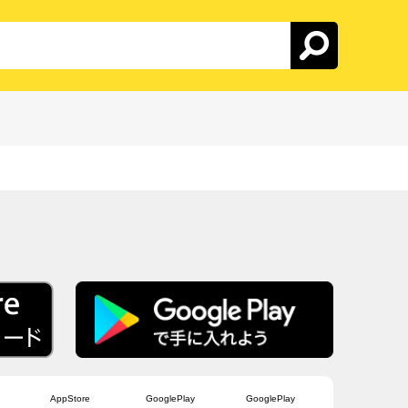
AppStore
GooglePlay
GooglePlay