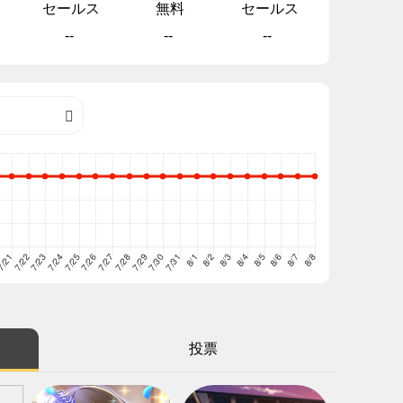
セールス
無料
セールス
--
--
--
投票