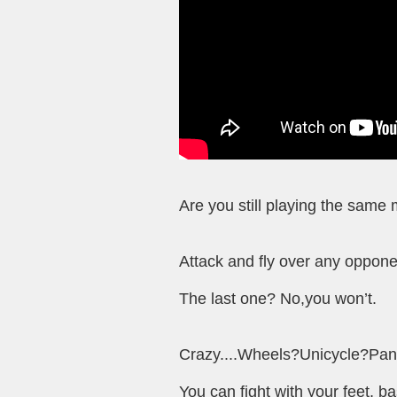
Are you still playing the same
Attack and fly over any oppone
The last one? No,you won’t.
Crazy....Wheels?Unicycle?Pan 
You can fight with your feet,