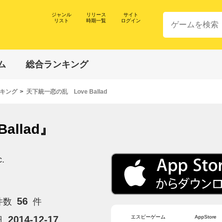
ジャンル
リリース
サイト
リスト
時期一覧
ログイン
ム
総合ランキング
キング
天下統一恋の乱 Love Ballad
allad』
c.
56
件数
件
エスピーゲーム
AppStore
2014-12-17
日