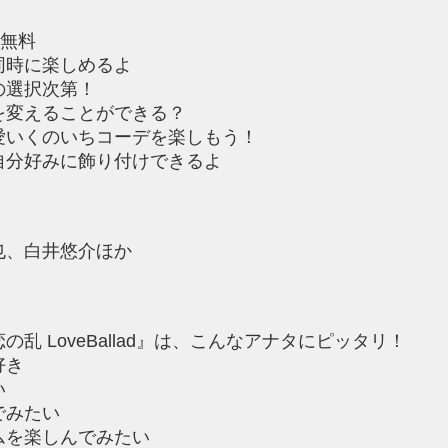
は無料
同時に楽しめるよ
の選択次第！
を変えることができる？
愛いくのいちコーデを楽しもう！
自分好みに飾り付けできるよ
也、白井悠介ほか
乱 LoveBallad』は、こんなアナタにピッタリ！
好き
い
でみたい
ムを楽しんでみたい