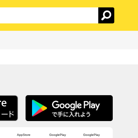
AppStore
GooglePlay
GooglePlay