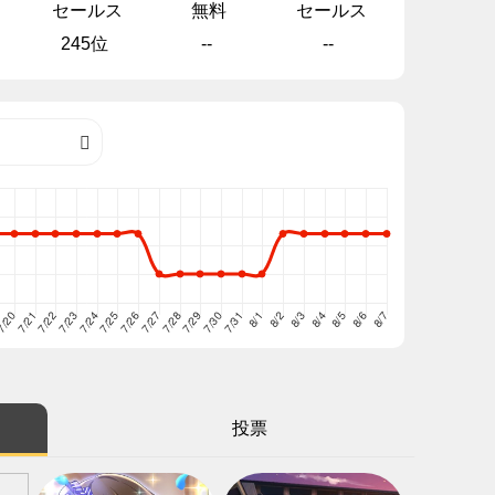
セールス
無料
セールス
245位
--
--
投票