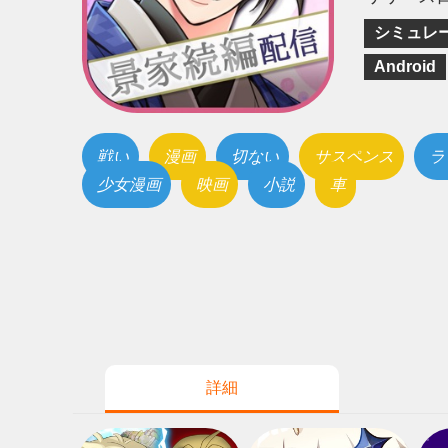
シミュレ
Android
戦い
漫画
切ない
サスペンス
ラ
少女漫画
映画
小説
車
詳細