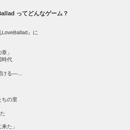
allad ってどんなゲーム？
veBallad』に
の章」
国時代
開ける―…
たちの里
なた
に来た」