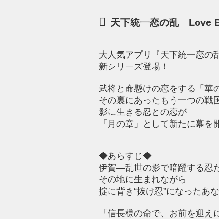
天下統一恋の乱 Love B
大人気アプリ『天下統一恋の乱Lo
新シリーズ登場！
武将と命懸けの恋をする「華
その裏にあったもう一つの戦
影に生きる忍との恋が
「月の章」として新たに幕を
◆あらすじ◆
伊賀―乱世の影で暗躍する忍
その地に生まれながら
掟に背き“抜け忍”になったあ
「信長様の命で、お前を迎え