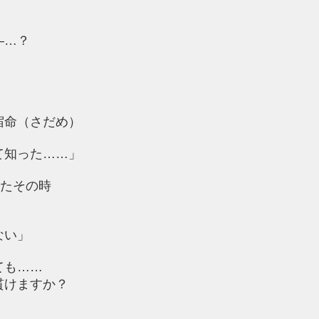
―…？
宿命（さだめ）
て知った……」
れたその時
ない」
ても……
貫けますか？