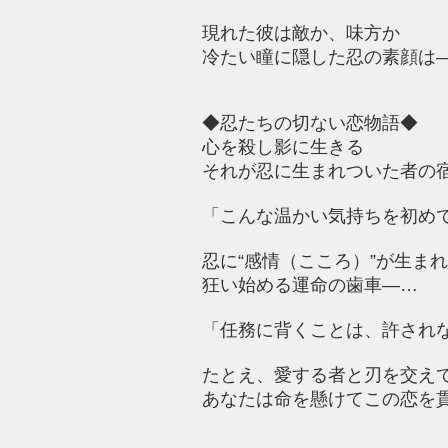
現れた彼は敵か、味方か
冷たい瞳に隠した忍の素顔は
◆忍たちの切ない恋物語◆
心を殺し影に生きる
それが忍に生まれついた者の
「こんな温かい気持ちを初め
忍に“感情（こころ）”が生ま
狂い始める運命の歯車―…
「任務に背くことは、許され
たとえ、愛する者と刃を交え
あなたは命を懸けてこの恋を