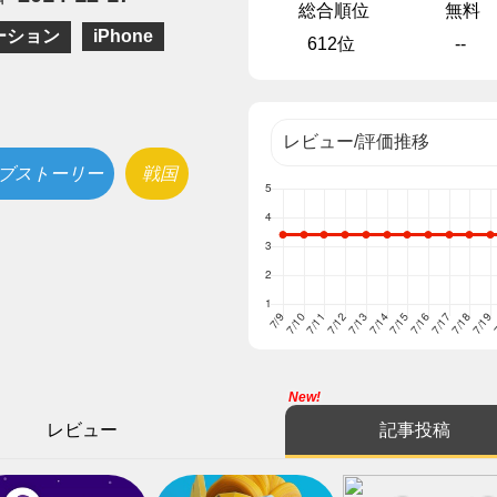
総合順位
無料
ーション
iPhone
612位
--
ブストーリー
戦国
New!
レビュー
記事投稿