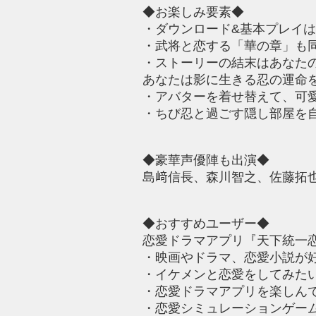
◆お楽しみ要素◆
・ダウンロード&基本プレイ
・武将と恋する「華の章」も
・ストーリーの結末はあなた
あなたは影に生きる忍の運命
・アバターを着せ替えて、可
・ちび忍と過ごす隠し部屋を
◆豪華声優陣も出演◆
島﨑信長、森川智之、佐藤拓
◆おすすめユーザー◆
恋愛ドラマアプリ『天下統一恋の
・映画やドラマ、恋愛小説が
・イケメンと恋愛をしてみた
・恋愛ドラマアプリを楽しん
・恋愛シミュレーションゲー