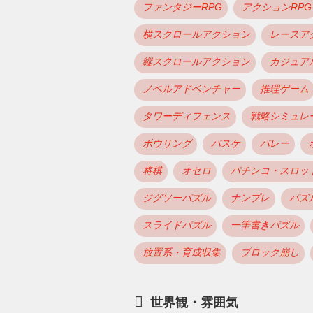
ファンタジーRPG
アクションRPG
横スクロールアクション
レースア
縦スクロールアクション
カジュア
ノベルアドベンチャー
推理ゲーム
タワーディフェンス
戦略シミュレ
ボウリング
バスケ
バレー
将棋
オセロ
パチンコ・スロッ
ジグソーパズル
ナンプレ
パズ
スライドパズル
一筆書きパズル
放置系・育成収集
ブロック崩し
世界観・雰囲気