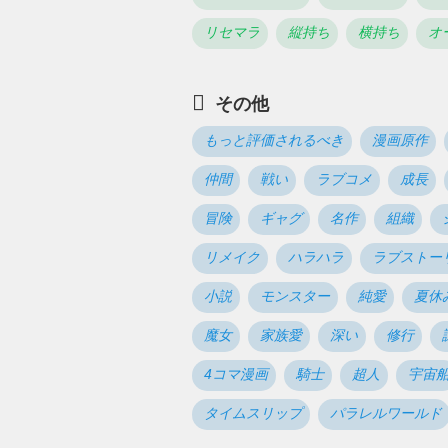
リセマラ
縦持ち
横持ち
オ
その他
もっと評価されるべき
漫画原作
仲間
戦い
ラブコメ
成長
冒険
ギャグ
名作
組織
リメイク
ハラハラ
ラブストー
小説
モンスター
純愛
夏休
魔女
家族愛
深い
修行
4コマ漫画
騎士
超人
宇宙
タイムスリップ
パラレルワールド