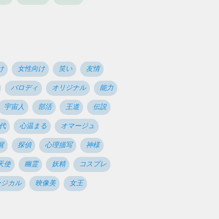
け
女性向け
笑い
友情
パロディ
オリジナル
能力
宇宙人
部活
王道
伝説
年代
心温まる
オマージュ
醒
探偵
心理描写
神様
天使
幽霊
妖精
コスプレ
ージカル
映像美
女王