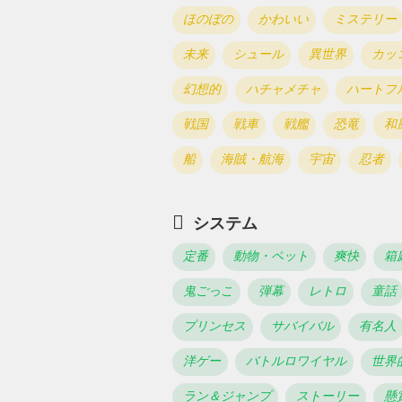
ほのぼの
かわいい
ミステリー
未来
シュール
異世界
カッ
幻想的
ハチャメチャ
ハートフ
戦国
戦車
戦艦
恐竜
和
船
海賊・航海
宇宙
忍者
システム
定番
動物・ペット
爽快
箱
鬼ごっこ
弾幕
レトロ
童話
プリンセス
サバイバル
有名人
洋ゲー
バトルロワイヤル
世界
ラン＆ジャンプ
ストーリー
懸