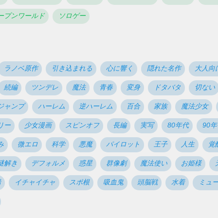
ープンワールド
ソロゲー
ラノベ原作
引き込まれる
心に響く
隠れた名作
大人向
続編
ツンデレ
魔法
青春
変身
ドタバタ
切ない
ジャンプ
ハーレム
逆ハーレム
百合
家族
魔法少女
リー
少女漫画
スピンオフ
長編
実写
80年代
90
み
微エロ
科学
悪魔
パイロット
王子
人生
覚
謎解き
デフォルメ
惑星
群像劇
魔法使い
お姫様
船
イチャイチャ
スポ根
吸血鬼
頭脳戦
水着
ミュ