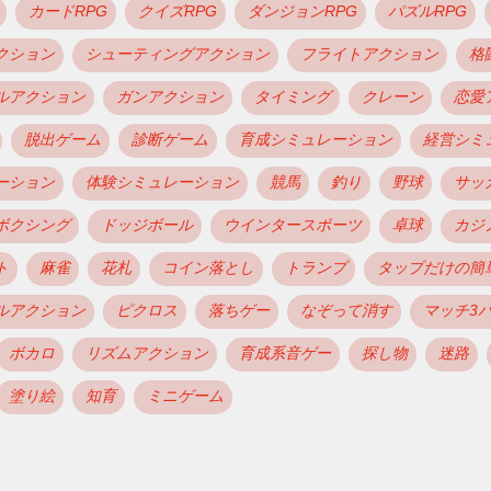
カードRPG
クイズRPG
ダンジョンRPG
パズルRPG
クション
シューティングアクション
フライトアクション
格
ルアクション
ガンアクション
タイミング
クレーン
恋愛
脱出ゲーム
診断ゲーム
育成シミュレーション
経営シミ
ーション
体験シミュレーション
競馬
釣り
野球
サッ
ボクシング
ドッジボール
ウインタースポーツ
卓球
カジ
ト
麻雀
花札
コイン落とし
トランプ
タップだけの簡
ルアクション
ピクロス
落ちゲー
なぞって消す
マッチ3
ボカロ
リズムアクション
育成系音ゲー
探し物
迷路
塗り絵
知育
ミニゲーム