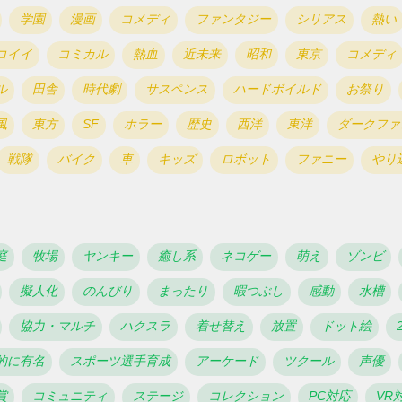
学園
漫画
コメディ
ファンタジー
シリアス
熱い
コイイ
コミカル
熱血
近未来
昭和
東京
コメディ
ル
田舎
時代劇
サスペンス
ハードボイルド
お祭り
風
東方
SF
ホラー
歴史
西洋
東洋
ダークファ
戦隊
バイク
車
キッズ
ロボット
ファニー
やり
庭
牧場
ヤンキー
癒し系
ネコゲー
萌え
ゾンビ
擬人化
のんびり
まったり
暇つぶし
感動
水槽
協力・マルチ
ハクスラ
着せ替え
放置
ドット絵
的に有名
スポーツ選手育成
アーケード
ツクール
声優
賞
コミュニティ
ステージ
コレクション
PC対応
VR