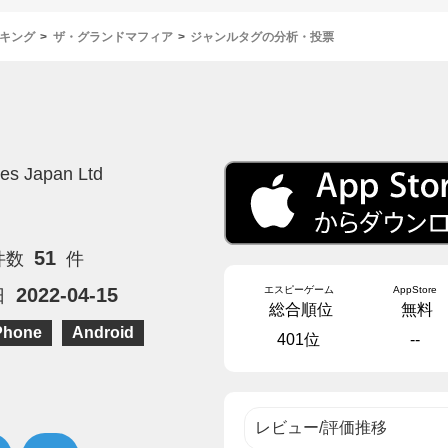
キング
ザ・グランドマフィア
ジャンルタグの分析・投票
』
es Japan Ltd
51
件数
件
エスピーゲーム
AppStore
2022-04-15
日
総合順位
無料
Phone
Android
401位
--