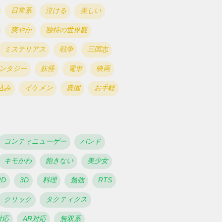
日常系
泣ける
美しい
爽やか
独特の世界観
ミステリアス
戦争
三国志
ンタジー
妖怪
電車
映画
込み
イケメン
農園
お手軽
コンティニューゲー
バンド
キモかわ
飽きない
美少女
2D
3D
料理
勉強
RTS
クリック
タクティクス
対応
AR対応
無双系