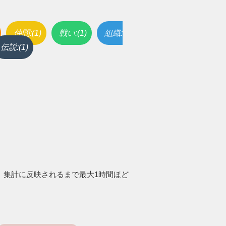
仲間:(1)
戦い:(1)
組織:
伝説:(1)
。集計に反映されるまで最大1時間ほど