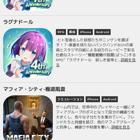
ラグナドール
RPG
育成
iPhone
Android
-ヒト型進化した妖怪たちがニンゲンを滅ぼ
す！？-楽器を持たないパンクバンドBiSHの楽
曲とスタジオ白組による迫力のムービーで彩る
壮絶なストーリー“魑魅魍魎が跋扈(ばっこ)する
RPG”「ラグナドール 妖しき皇帝と...
詳細を見
る
マフィア・シティ-極道風雲
シミュレーション
iPhone
Android
ゲーム内では、世界中のプレイヤーと一緒にマ
フィアグループのボスとなって自分の縄張りを
大きくし、色々な子分たちを集めていく。フレ
ンドたちと同盟を結び、他のマフィアグループ
と抗争し、縄張りや財産を奪い...
詳細を見る