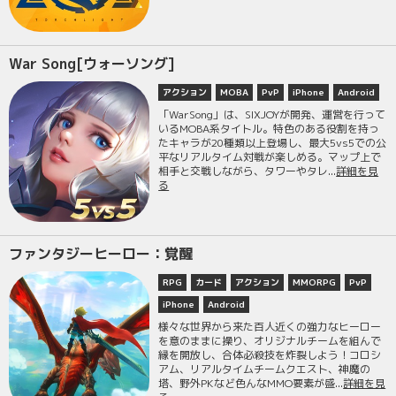
War Song[ウォーソング]
アクション
MOBA
PvP
iPhone
Android
「WarSong」は、SIXJOYが開発、運営を行って
いるMOBA系タイトル。特色のある役割を持っ
たキャラが20種類以上登場し、最大5vs5での公
平なリアルタイム対戦が楽しめる。マップ上で
相手と交戦しながら、タワーやタレ...
詳細を見
る
ファンタジーヒーロー：覚醒
RPG
カード
アクション
MMORPG
PvP
iPhone
Android
様々な世界から来た百人近くの強力なヒーロー
を意のままに操り、オリジナルチームを組んで
縁を開放し、合体必殺技を炸裂しよう！コロシ
アム、リアルタイムチームクエスト、神魔の
塔、野外PKなど色んなMMO要素が盛...
詳細を見