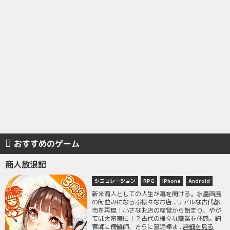
おすすめのゲーム
商人放浪記
シミュレーション
RPG
iPhone
Android
新米商人としての人生が幕を開ける。水墨画風
の街並みにならぶ様々なお店...リアルな古代都
市を再現！小さなお店の経営から始まり、やが
ては大富豪に！？古代の様々な職業を体感。納
官師に傀儡師、さらに墓泥棒ま...
詳細を見る