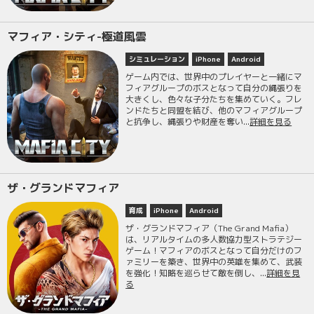
マフィア・シティ-極道風雲
シミュレーション
iPhone
Android
ゲーム内では、世界中のプレイヤーと一緒にマ
フィアグループのボスとなって自分の縄張りを
大きくし、色々な子分たちを集めていく。フレ
ンドたちと同盟を結び、他のマフィアグループ
と抗争し、縄張りや財産を奪い...
詳細を見る
ザ・グランドマフィア
育成
iPhone
Android
ザ・グランドマフィア（The Grand Mafia）
は、リアルタイムの多人数協力型ストラテジー
ゲーム！マフィアのボスとなって自分だけのフ
ァミリーを築き、世界中の英雄を集めて、武装
を強化！知略を巡らせて敵を倒し、...
詳細を見
る