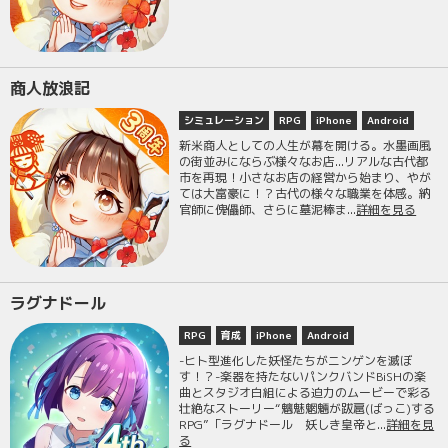
商人放浪記
シミュレーション
RPG
iPhone
Android
新米商人としての人生が幕を開ける。水墨画風
の街並みにならぶ様々なお店...リアルな古代都
市を再現！小さなお店の経営から始まり、やが
ては大富豪に！？古代の様々な職業を体感。納
官師に傀儡師、さらに墓泥棒ま...
詳細を見る
ラグナドール
RPG
育成
iPhone
Android
-ヒト型進化した妖怪たちがニンゲンを滅ぼ
す！？-楽器を持たないパンクバンドBiSHの楽
曲とスタジオ白組による迫力のムービーで彩る
壮絶なストーリー“魑魅魍魎が跋扈(ばっこ)する
RPG”「ラグナドール 妖しき皇帝と...
詳細を見
る