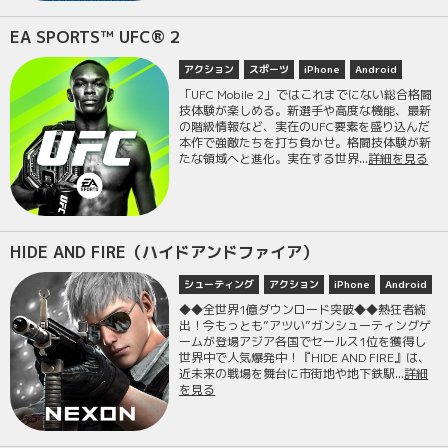
EA SPORTS™ UFC® 2
アクション
スポーツ
iPhone
Android
「UFC Mobile 2」ではこれまでにない総合格闘
技体験が楽しめる。新選手や高度な機能、最新
の階級情報など、実在のUFC要素を盛り込んだ
本作で強敵たちを打ち負かせ。格闘技体験が新
たな領域へと進化。実在する世界...
詳細を見る
HIDE AND FIRE（ハイドアンドファイア）
シューティング
アクション
iPhone
Android
◆◆全世界1億ダウンロード突破◆◆熱狂者続
出！今もっとも”アツい”ガンシューティングゲ
ームが登場アジア各国でセールス1位を獲得し
世界中で人気爆発中！『HIDE AND FIRE』は、
近未来の戦場を舞台に市街地や地下鉄駅...
詳細
を見る