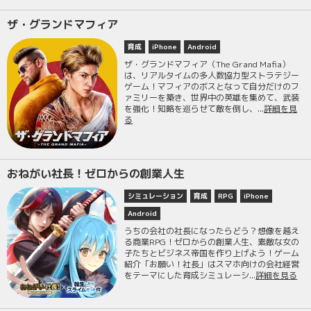
ザ・グランドマフィア
育成
iPhone
Android
ザ・グランドマフィア（The Grand Mafia）
は、リアルタイムの多人数協力型ストラテジー
ゲーム！マフィアのボスとなって自分だけのフ
ァミリーを築き、世界中の英雄を集めて、武装
を強化！知略を巡らせて敵を倒し、...
詳細を見
る
おねがい社長！ゼロからの創業人生
シミュレーション
育成
RPG
iPhone
Android
うちの会社の社長になったらどう？想像を越え
る商業RPG！ゼロからの創業人生、素敵な女の
子たちとビジネス帝国を作り上げよう！ゲーム
紹介「お願い！社長」はスマホ向けの会社経営
をテーマにした育成シミュレーシ...
詳細を見る