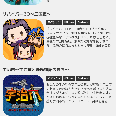
る
サバイバーGO〜三国志〜
アクション
iPhone
Android
『サバイバーGO〜三国志〜』サバイバル × 三
国志 × サンタク！混迷を極める三国時代、君は
個性豊かな「サンタク」キャラたちとともに、
最強の軍団を結成。無数の敵をなぎ倒しなが
ら、伝説の武将たちとともに歴史...
詳細を見る
宇治市〜宇治茶と源氏物語のまち〜
アクション
iPhone
Android
あなたの手のひらで宇治の魅力が炸裂！宇治市
にある実際の観光名所や名産品を盛り込んだ完
全オリジナルゲーム。遊ぶだけで宇治市の魅力
がよくわかる！行ってみたくなる！さらに、直
感的宇治市系インターフェース...
詳細を見る