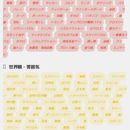
競馬
釣り
野球
サッカー
ゴルフ
テニス
ボウリング
バス
ケ
バレー
ボクシング
ドッジボール
ウインタースポーツ
卓球
カ
ジノ
カード
ボードゲーム
将棋
オセロ
パチンコ・スロット
麻
雀
花札
コイン落とし
トランプ
タップだけの簡単パズル
クロスワー
ド
ジグソーパズル
ナンプレ
パズルアクション
ピクロス
落ちゲー
なぞって消す
マッチ3パズル
パズルボブル系
スライドパズル
一筆書きパ
ズル
ボカロ
リズムアクション
育成系音ゲー
探し物
迷路
クイ
ズ
脳トレ
放置系・育成収集
ブロック崩し
塗り絵
知育
ミニゲー
ム
世界観・雰囲気
ほのぼの
かわいい
ミステリー
学園
漫画
コメディ
ファンタジ
ー
シリアス
熱い
日常系
泣ける
美しい
未来
シュール
異世界
カッコイイ
コミカル
熱血
近未来
昭和
東京
コメデ
ィ
爽やか
独特の世界観
幻想的
ハチャメチャ
ハートフル
田舎
時代劇
サスペンス
ハードボイルド
お祭り
ミステリアス
戦争
三国志
戦国
戦車
戦艦
恐竜
和風
東方
SF
ホラー
歴史
西洋
東洋
ダークファンタジー
妖怪
電車
映画
船
海賊・航海
宇宙
忍者
戦隊
バイク
車
キッズ
ロボット
ファニー
やり込み
イケメン
農園
お手軽