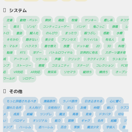
システム
定番
動物・ペット
爽快
箱庭
牧場
ヤンキー
癒し系
ネコゲ
ー
萌え
ゾンビ
コンティニューゲー
バンド
鬼ごっこ
弾幕
レ
トロ
童話
擬人化
のんびり
まったり
暇つぶし
感動
水槽
キモかわ
飽きない
美少女
プリンセス
サバイバル
有名人
協
力・マルチ
ハクスラ
着せ替え
放置
ドット絵
2D
3D
料理
勉強
RTS
洋ゲー
バトルロワイヤル
世界的に有名
スポーツ選手育
成
アーケード
ツクール
声優
クリック
タクティクス
ラン＆ジャ
ンプ
ストーリー
懸賞
コミュニティ
ステージ
コレクション
PC対
応
VR対応
AR対応
無双系
リセマラ
縦持ち
横持ち
オープン
ワールド
ソロゲー
その他
もっと評価されるべき
漫画原作
ラノベ原作
引き込まれる
心に響く
隠れた名作
大人向け
女性向け
笑い
友情
仲間
戦い
ラブコ
メ
成長
続編
ツンデレ
魔法
青春
変身
ドタバタ
切な
い
パロディ
オリジナル
能力
冒険
ギャグ
名作
組織
ジ
ャンプ
ハーレム
逆ハーレム
百合
家族
魔法少女
宇宙人
部