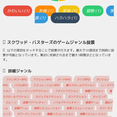
かわいい:(1)
友情:(1)
変身:(1)
冒険:(1)
家
族:(1)
ハラハラ:(1)
スクワッド・バスターズのゲームジャンル投票
以下の項目をタッチすることで投票が行えます。最大で10項目まで同時に投
票が可能となっています。集計に反映されるまで最大1時間ほどとなっていま
す。
詳細ジャンル
ファンタジーRPG
アクションRPG
カードRPG
クイズRPG
ダンジョン
RPG
パズルRPG
シミュレーションRPG
横スクロールアクション
レースアク
ション
シューティングアクション
フライトアクション
格闘アクション
縦
スクロールアクション
カジュアルアクション
ガンアクション
タイミング
クレーン
恋愛アドベンチャー
ノベルアドベンチャー
推理ゲーム
脱出ゲ
ーム
診断ゲーム
育成シミュレーション
経営シミュレーション
タワーオフ
ェンス
タワーディフェンス
戦略シミュレーション
体験シミュレーション