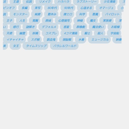
活
王道
伝説
リメイク
ハラハラ
ラブストーリー
少女漫画
ス
ピンオフ
長編
実写
80年代
90年代
心温まる
オマージュ
小
説
モンスター
純愛
夏休み
微エロ
科学
悪魔
パイロット
王子
人生
覚醒
探偵
心理描写
神様
魔女
家族愛
深
い
修行
謎解き
デフォルメ
惑星
群像劇
魔法使い
お姫様
天使
幽霊
妖精
コスプレ
4コマ漫画
騎士
超人
宇宙船
イチャイチャ
スポ根
吸血鬼
頭脳戦
水着
ミュージカル
映像
美
女王
タイムスリップ
パラレルワールド