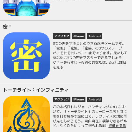
密！
アクション
iPhone
Android
3つの密を学ぶことのできる忍者ゲームです。
「密閉」「密集」「密接」の3つのステージ
が、それぞれレベル10まであります。果たして
あなたは3つの密をマスターできるでしょう
か？〜あらすじ〜忍者のあなたは、忍び...
詳細
を見る
トーチライト：インフィニティ
アクション
iPhone
Android
この本格派トレジャーハンティングARPGにお
いて、「トーチライト」のヒーローたちと共に
闇を打ち負かす旅に出て、ラプティスの地に再
び光をもたらそう。自由自在に構築できるビル
ド、やり込みによって得られる戦...
詳細を見る