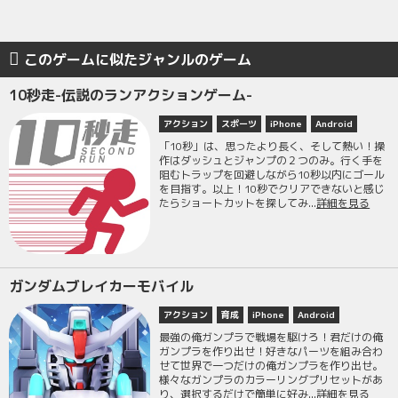
このゲームに似たジャンルのゲーム
10秒走-伝説のランアクションゲーム-
アクション
スポーツ
iPhone
Android
「10秒」は、思ったより長く、そして熱い！操
作はダッシュとジャンプの２つのみ。行く手を
阻むトラップを回避しながら10秒以内にゴール
を目指す。以上！10秒でクリアできないと感じ
たらショートカットを探してみ...
詳細を見る
ガンダムブレイカーモバイル
アクション
育成
iPhone
Android
最強の俺ガンプラで戦場を駆けろ！君だけの俺
ガンプラを作り出せ！好きなパーツを組み合わ
せて世界で一つだけの俺ガンプラを作り出せ。
様々なガンプラのカラーリングプリセットがあ
り、選択するだけで簡単に好み...
詳細を見る