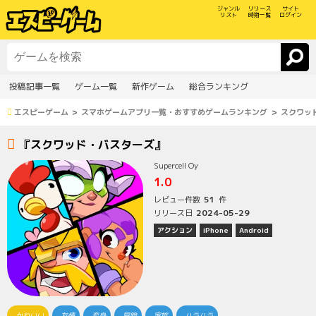
ジャンル
リリース
サイト
リスト
時期一覧
ログイン
投稿記事一覧
ゲーム一覧
新作ゲーム
総合ランキング
エスピーゲーム
スマホゲームアプリ一覧・おすすめゲームランキング
スクワッ
『スクワッド・バスターズ』
Supercell Oy
1.0
51
レビュー件数
件
2024-05-29
リリース日
アクション
iPhone
Android
かわいい
友情
変身
冒険
家族
ハラハラ