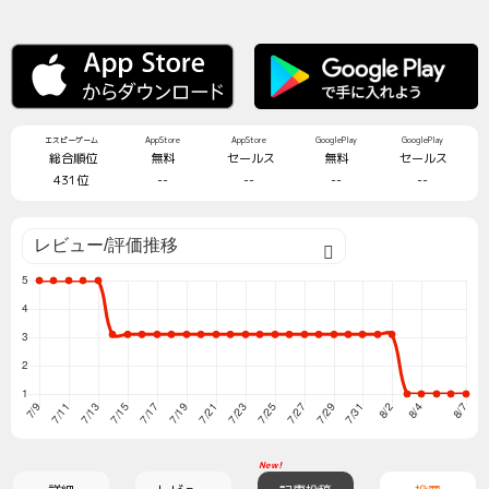
エスピーゲーム
AppStore
AppStore
GooglePlay
GooglePlay
総合順位
無料
セールス
無料
セールス
431位
--
--
--
--
New!