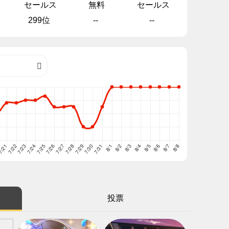
セールス
無料
セールス
299位
--
--
投票