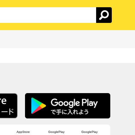
AppStore
GooglePlay
GooglePlay