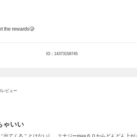
et the rewards🥲
ID：14373158745
/レビュー
ちゃいい
勝手に出てくることはないし、エナジーmax６０からどんどん上