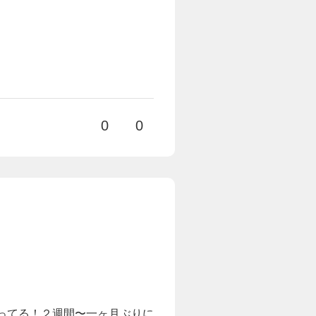
0
0
がってる！２週間〜一ヶ月ぶりに