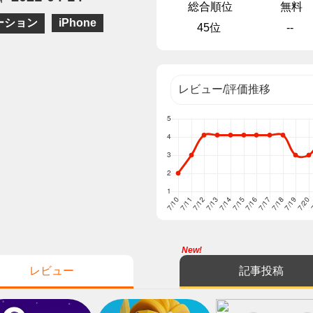
総合順位
無料
ーション
iPhone
45位
--
New!
レビュー
記事投稿