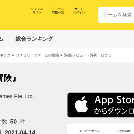
ジャンル
リリース
サイト
リスト
時期一覧
ログイン
ム
総合ランキング
キング
ファミリーファームの冒険
評価/レビュー・評判・口コミ
冒険』
ames Pte. Ltd.
50
件数
件
エスピーゲーム
AppStore
2021-04-14
日