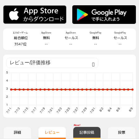
エスピーゲーム
AppStore
AppStore
GooglePlay
GooglePlay
総合順位
無料
セールス
無料
セールス
3547位
--
--
--
--
New!
詳細
レビュー
記事投稿
投票