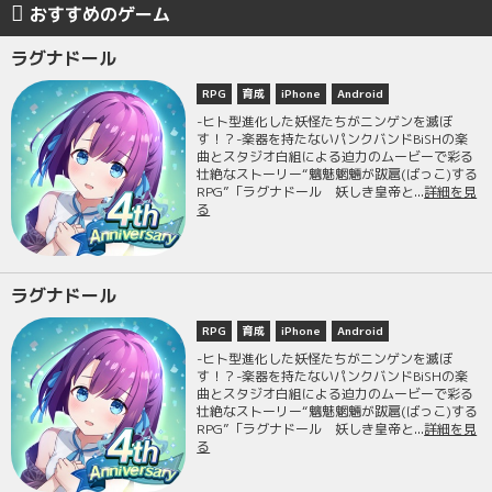
おすすめのゲーム
ラグナドール
RPG
育成
iPhone
Android
-ヒト型進化した妖怪たちがニンゲンを滅ぼ
す！？-楽器を持たないパンクバンドBiSHの楽
曲とスタジオ白組による迫力のムービーで彩る
壮絶なストーリー“魑魅魍魎が跋扈(ばっこ)する
RPG”「ラグナドール 妖しき皇帝と...
詳細を見
る
ラグナドール
RPG
育成
iPhone
Android
-ヒト型進化した妖怪たちがニンゲンを滅ぼ
す！？-楽器を持たないパンクバンドBiSHの楽
曲とスタジオ白組による迫力のムービーで彩る
壮絶なストーリー“魑魅魍魎が跋扈(ばっこ)する
RPG”「ラグナドール 妖しき皇帝と...
詳細を見
る