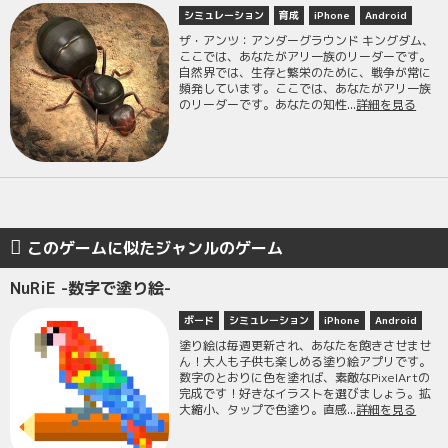
シミュレーション
育成
iPhone
Android
ザ・アンツ：アンダーグラウンド キングダム、
ここでは、あなたがアリ一族のリーダーです。
自然界では、生存と繁栄のために、戦争が常に
頻発しています。ここでは、あなたがアリ一族
のリーダーです。あなたの知性...
詳細を見る
このゲームに似たジャンルのゲーム
NuRiE -数字で塗り絵-
ボード
シミュレーション
iPhone
Android
塗り絵は毎週更新され、あなたを飽きさせませ
ん！大人も子供も楽しめる塗り絵アプリです。
数字のとおりに色を塗れば、素敵なPixelArtの
完成です！好きなイラストを選びましょう。拡
大縮小、タップで色塗り。直感...
詳細を見る