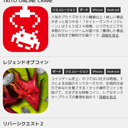
TAITO ONLINE CRANE
シミュレーション
ボード
iPhone
Android
人気のプライズが３００種類以上！欲しい景品
がきっと見つかる！「タイトーオンラインクレ
ーン」は３６５日２４時間、いつでもどこでも
本物のクレーンゲームが遊べる！獲得した景品
はご自宅まで無料でお届け！ク...
詳細を見る
レジェンドオブコイン
ボード
シミュレーション
iPhone
Android
コインゲーム史上、かつてない壮大な物語。３
Ｄによる伝説のモンスターたちが、圧倒的な迫
力であなたを魅了する！タッチ操作でコインを
投げて、さまざまな特殊コイン、レアなモンス
タープライズの獲得を狙おう！
詳細を見る
リバーシクエスト２