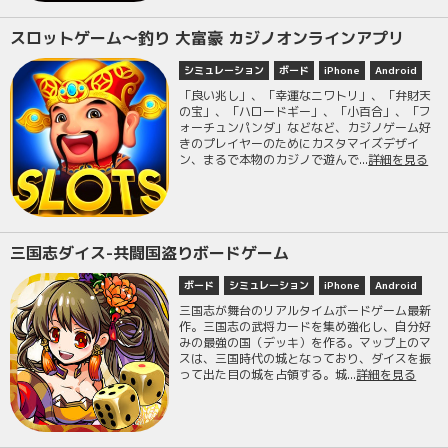
スロットゲーム〜釣り 大富豪 カジノオンラインアプリ
シミュレーション
ボード
iPhone
Android
「良い兆し」、「幸運なニワトリ」、「弁財天
の宝」、「ハロードギー」、「小百合」、「フ
ォーチュンパンダ」などなど、カジノゲーム好
きのプレイヤーのためにカスタマイズデザイ
ン、まるで本物のカジノで遊んで...
詳細を見る
三国志ダイス-共闘国盗りボードゲーム
ボード
シミュレーション
iPhone
Android
三国志が舞台のリアルタイムボードゲーム最新
作。三国志の武将カードを集め強化し、自分好
みの最強の国（デッキ）を作る。マップ上のマ
スは、三国時代の城となっており、ダイスを振
って出た目の城を占領する。城...
詳細を見る