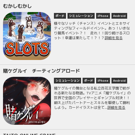
むかしむかし
ボード
シミュレーション
iPhone
Android
様々なリッチ（チャンス）イベントとエキサイ
ティングなフィールドイベント。あっ！いきな
り競馬イベント？！ 走れ！！回り続けるスロ
ット！幸運は果たして！？！？
詳細を見る
賭ケグルイ チーティングアロード
シミュレーション
ボード
iPhone
Android
賭ケグルイの舞台となる私立百花王学園で紡が
れる新たなる物語。TVアニメ「賭ケグルイ」の
世界で全国のプレイヤーとギャンブル対決！！
鍛え上げたパートナーとスキルを駆使して勝利
しよう。カードイラストは全て...
詳細を見る