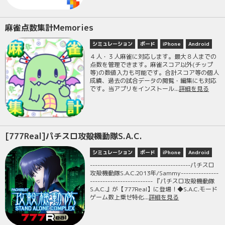
麻雀点数集計Memories
シミュレーション
ボード
iPhone
Android
４人・３人麻雀に対応します。最大８人までの
点数を管理できます。麻雀スコア以外(チップ
等)の数値入力も可能です。合計スコア等の個人
成績、過去の試合データの閲覧・編集にも対応
です。当アプリをインストール...
詳細を見る
[777Real]パチスロ攻殻機動隊S.A.C.
シミュレーション
ボード
iPhone
Android
----------------------------------------パチスロ
攻殻機動隊S.A.C.2013年/Sammy---------------
------------------------- 『パチスロ攻殻機動隊
S.A.C.』が【777Real】に登場！◆S.A.C.モード
ゲーム数上乗せ特化...
詳細を見る