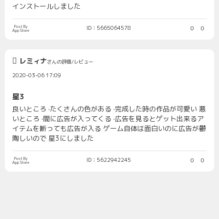
インストールしました
Post By
ID：5665064578
0
0
App Store
レミィナ
さんの評価/レビュー
2020-03-06 17:09
星3
良いところ ·たくさんの色がある ·完成した時の作品が可愛い 悪
いところ ·間に広告が入ってくる ·広告を見るとゲット出来るア
イテムを断っても広告が入る ゲーム自体は面白いのに広告が鬱
陶しいので 星3にしました
Post By
ID：5622942245
0
0
App Store