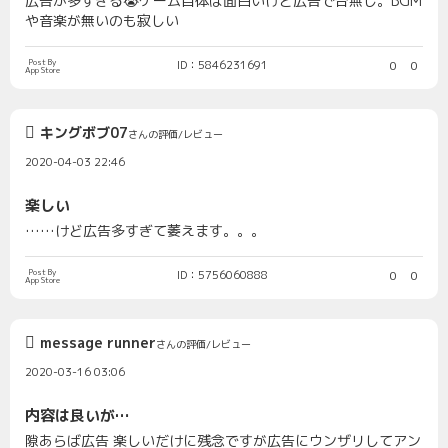
広告が多すぎる😭ゲーム自体は面白いけど広告で台無し。BGM
や音楽が無いのも寂しい
Post By
ID：5846231691
0
0
App Store
キングボブ07
さんの評価/レビュー
2020-04-03 22:46
楽しい
……けど広告多すぎて萎えます。。。
Post By
ID：5756060888
0
0
App Store
message runner
さんの評価/レビュー
2020-03-16 03:06
内容は良いが…
隙あらば広告 楽しいだけに残念ですが広告にウンザリしてアン