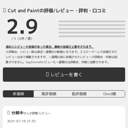
Cut and Paintの評価/レビュー・評判・口コミ
2.9
／5（0件／週）
過去にレビューの投稿があった場合、最新の投稿で上書きされます。
※評価点、レビュー数は直近一週間分の数値となります。エスピーゲームで投稿された
レビューは全て掲載されますが、一週間以前に投稿されたレビューの評価点・件数は加
算されません。AppStoreのレビューも一週間分は評価点、件数に加算されます。
レビューを書く
新着順
高評価順
低評価順
Good順
分解中
さんの評価/レビュー
2021-07-18 21:32