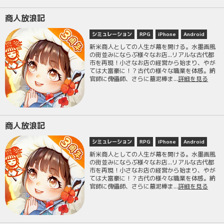
商人放浪記
シミュレーション
RPG
iPhone
Android
新米商人としての人生が幕を開ける。水墨画風
の街並みにならぶ様々なお店...リアルな古代都
市を再現！小さなお店の経営から始まり、やが
ては大富豪に！？古代の様々な職業を体感。納
官師に傀儡師、さらに墓泥棒ま...
詳細を見る
商人放浪記
シミュレーション
RPG
iPhone
Android
新米商人としての人生が幕を開ける。水墨画風
の街並みにならぶ様々なお店...リアルな古代都
市を再現！小さなお店の経営から始まり、やが
ては大富豪に！？古代の様々な職業を体感。納
官師に傀儡師、さらに墓泥棒ま...
詳細を見る