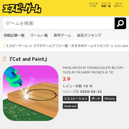
ジャンル
リリース
サイト
リスト
時期一覧
ログイン
投稿記事一覧
ゲーム一覧
新作ゲーム
総合ランキング
エスピーゲーム
スマホゲームアプリ一覧・おすすめゲームランキング
Cut and 
『Cut and Paint』
MAGLAB OYUN TEKNOLOJILERI BILISIM
YAZILIM TASARIM YAYINCILIK TIC
2.9
10
レビュー件数
件
2020-02-22
リリース日
シミュレーション
ボード
iPhone
Android