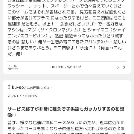
ワッシャー、 ナット、スペーサーとかで色々変えていくけど
このゲームではそれが省略されてる。 見方を変えれば面倒くさ
い部分が省けてプラス になったりするけど、ミニ四駆はそこも
醍醐味 だと思う。以上！ 余談だけどレツゴーで一番好きな
マシンは cマグ（サイクロンマグナム）と シャイスコ（シャイ
ニングスコーピオン）。 追記:最近やってなかったけどサ終す
るのは 悲しい！俺が一生懸命育ててきたアバンテXが… 悲しい
けど今までありがとう。ミニ四駆よ！ 永遠に！（何言ってん
だ、俺）
Post By
ID：11076910236
0
0
App Store
ku-so
さんの評価/レビュー
2024-03-18 00:09
サービス終了が非常に残念で子供達もガッカリするのを想
像…
昔は、様々な店舗に無料コースがあったのだが、近年は近所に
もあったコースも無くなり子供達と遠方へ走ればあるので出来