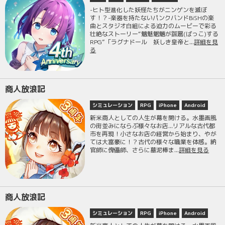
-ヒト型進化した妖怪たちがニンゲンを滅ぼ
す！？-楽器を持たないパンクバンドBiSHの楽
曲とスタジオ白組による迫力のムービーで彩る
壮絶なストーリー“魑魅魍魎が跋扈(ばっこ)する
RPG”「ラグナドール 妖しき皇帝と...
詳細を見
る
商人放浪記
シミュレーション
RPG
iPhone
Android
新米商人としての人生が幕を開ける。水墨画風
の街並みにならぶ様々なお店...リアルな古代都
市を再現！小さなお店の経営から始まり、やが
ては大富豪に！？古代の様々な職業を体感。納
官師に傀儡師、さらに墓泥棒ま...
詳細を見る
商人放浪記
シミュレーション
RPG
iPhone
Android