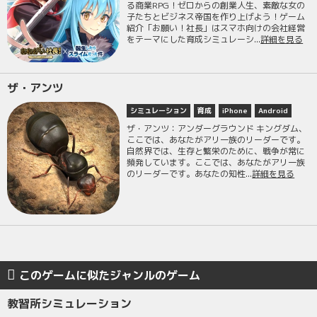
る商業RPG！ゼロからの創業人生、素敵な女の
子たちとビジネス帝国を作り上げよう！ゲーム
紹介「お願い！社長」はスマホ向けの会社経営
をテーマにした育成シミュレーシ...
詳細を見る
ザ・アンツ
シミュレーション
育成
iPhone
Android
ザ・アンツ：アンダーグラウンド キングダム、
ここでは、あなたがアリ一族のリーダーです。
自然界では、生存と繁栄のために、戦争が常に
頻発しています。ここでは、あなたがアリ一族
のリーダーです。あなたの知性...
詳細を見る
このゲームに似たジャンルのゲーム
教習所シミュレーション