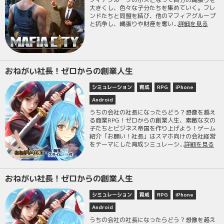
大きくし、色々な子分たちを集めていく。フレ
ンドたちと同盟を結び、他のマフィアグループ
と抗争し、縄張りや財産を奪い...
詳細を見る
おねがい社長！ゼロからの創業人生
シミュレーション
育成
RPG
iPhone
Android
うちの会社の社長になったらどう？想像を越え
る商業RPG！ゼロからの創業人生、素敵な女の
子たちとビジネス帝国を作り上げよう！ゲーム
紹介「お願い！社長」はスマホ向けの会社経営
をテーマにした育成シミュレーシ...
詳細を見る
おねがい社長！ゼロからの創業人生
シミュレーション
育成
RPG
iPhone
Android
うちの会社の社長になったらどう？想像を越え