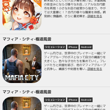
新米商人としての人生が幕を開ける。水墨画風
の街並みにならぶ様々なお店...リアルな古代都
市を再現！小さなお店の経営から始まり、やが
ては大富豪に！？古代の様々な職業を体感。納
官師に傀儡師、さらに墓泥棒ま...
詳細を見る
マフィア・シティ-極道風雲
シミュレーション
iPhone
Android
ゲーム内では、世界中のプレイヤーと一緒にマ
フィアグループのボスとなって自分の縄張りを
大きくし、色々な子分たちを集めていく。フレ
ンドたちと同盟を結び、他のマフィアグループ
と抗争し、縄張りや財産を奪い...
詳細を見る
マフィア・シティ-極道風雲
シミュレーション
iPhone
Android
ゲーム内では、世界中のプレイヤーと一緒にマ
フィアグループのボスとなって自分の縄張りを