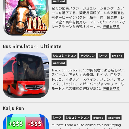
Android
全ての競馬ファン・シミュレーションゲームフ
ァンを魅了する、競走馬育成ゲームの究極進化
形ダービーインパクト！騎手・馬・競馬場・レ
ース全て実名を使用し、フル3Dグラフィックで
レースシーンを再現！オーナー...
詳細を見る
Bus Simulator : Ultimate
シミュレーション
アクション
レース
iPhone
Android
Truck Simulator 2018の開発者による新しいバ
スゲーム。アメリカ合衆国、ドイツ、ロシア、
トルコ、イタリア、スペイン、フランス、オラ
ンダ、ブラジル、アゼルバイジャンのリアルな
ルートとバス運転の経験があな...
詳細を見る
Kaiju Run
レース
シミュレーション
iPhone
Android
Mutate from a cute animal to a horrifying