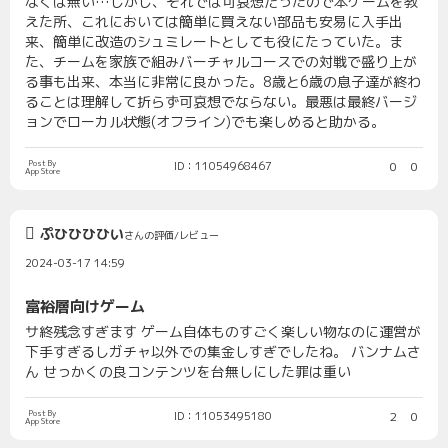
なくは無い…しかし、それでは可哀想だったので本ゲームを教
えた所、これにおいては簡単に買えない部品も安易に入手出
来、簡単に改造のシュミレートとしても役にたっていた。ま
た、チームを家族で組みバーチャルコースでの対戦で盛り上が
る事も出来、本当に非常に良かった。8歳と6歳の息子達が終わ
ることは理解して折らず可哀想でならない。最悪は最終バージ
ョンでローカル状態(オフライン)でも楽しめると助かる。
Post By
ID：11054968467
0
0
App Store
ぷひひひひい
さんの評価/レビュー
2024-03-17 14:59
富裕層向けゲーム
サ終残念すぎます ゲーム自体ものすごく楽しい物なのに運営が
下手すぎるしガチャ以外での集金しすぎでしたね。 バンナムさ
ん せっかくの良コンテンツを台無しにした罪は重い
Post By
ID：11053495180
2
0
App Store