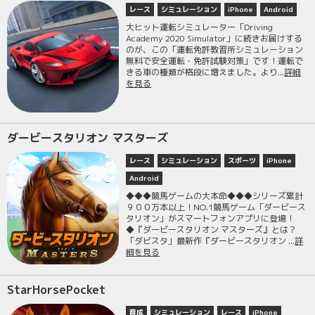
レース
シミュレーション
iPhone
Android
大ヒット運転シミュレーター「Driving
Academy 2020 Simulator」に続きお届けする
のが、この「運転免許教習所シミュレーション
無料で安全運転・免許試験対策」です！運転で
きる車の種類が格段に増えました。より...
詳細
を見る
ダービースタリオン マスターズ
レース
シミュレーション
スポーツ
iPhone
Android
◆◆◆競馬ゲームの大本命◆◆◆シリーズ累計
９００万本以上！NO.1競馬ゲーム「ダービース
タリオン」がスマートフォンアプリに登場！
◆『ダービースタリオン マスターズ』とは？
「ダビスタ」最新作『ダービースタリオン ...
詳
細を見る
StarHorsePocket
育成
シミュレーション
レース
iPhone