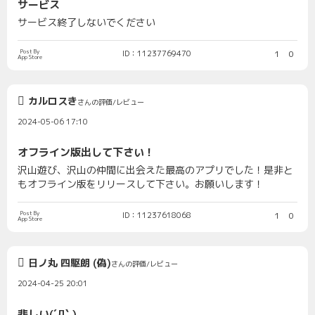
サービス
サービス終了しないでください
Post By
ID：11237769470
1
0
App Store
カルロスき
さんの評価/レビュー
2024-05-06 17:10
オフライン版出して下さい！
沢山遊び、沢山の仲間に出会えた最高のアプリでした！是非と
もオフライン版をリリースして下さい。お願いします！
Post By
ID：11237618068
1
0
App Store
日ノ丸 四駆朗 (偽)
さんの評価/レビュー
2024-04-25 20:01
悲しい(´Д` )