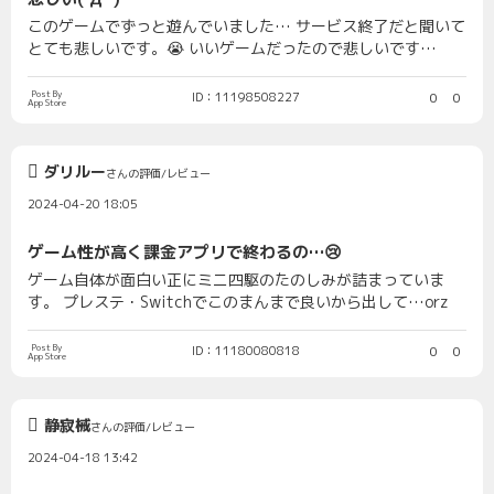
このゲームでずっと遊んでいました… サービス終了だと聞いて
とても悲しいです。😭 いいゲームだったので悲しいです…
Post By
ID：11198508227
0
0
App Store
ダリルー
さんの評価/レビュー
2024-04-20 18:05
ゲーム性が高く課金アプリで終わるの…😢
ゲーム自体が面白い正にミニ四駆のたのしみが詰まっていま
す。 プレステ・Switchでこのまんまで良いから出して…orz
Post By
ID：11180080818
0
0
App Store
静寂械
さんの評価/レビュー
2024-04-18 13:42