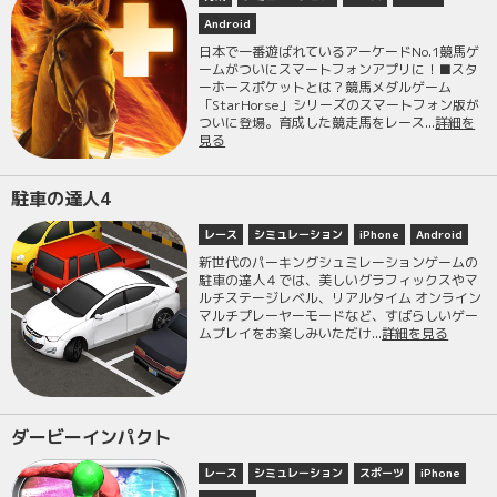
Android
日本で一番遊ばれているアーケードNo.1競馬ゲ
ームがついにスマートフォンアプリに！■スタ
ーホースポケットとは？競馬メダルゲーム
「StarHorse」シリーズのスマートフォン版が
ついに登場。育成した競走馬をレース...
詳細を
見る
駐車の達人4
レース
シミュレーション
iPhone
Android
新世代のパーキングシュミレーションゲームの
駐車の達人４では、美しいグラフィックスやマ
ルチステージレベル、リアルタイム オンライン
マルチプレーヤーモードなど、すばらしいゲー
ムプレイをお楽しみいただけ...
詳細を見る
ダービーインパクト
レース
シミュレーション
スポーツ
iPhone