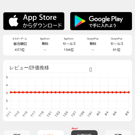
エスピーゲーム
AppStore
AppStore
GooglePlay
GooglePlay
総合順位
無料
セールス
無料
セールス
437位
--
164位
--
61位
New!