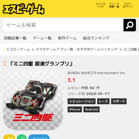
ジャンル
リリース
サイト
リスト
時期一覧
ログイン
投稿記事一覧
ゲーム一覧
新作ゲーム
総合ランキング
エスピーゲーム
スマホゲームアプリ一覧・おすすめゲームランキング
ミニ四駆
『ミニ四駆 超速グランプリ』
BANDAI NAMCO Entertainment Inc.
3.1
62
レビュー件数
件
2020-01-17
リリース日
シミュレーション
レース
スポーツ
iPhone
Android
漫画
3D
オリジナル