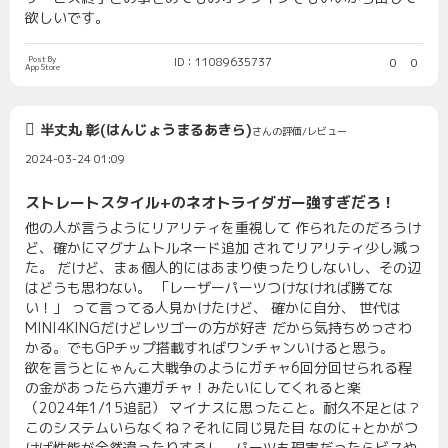
欲しいです。
Post By
ID：11089635737
0
0
App Store
半丈丸 彰(はんじょうまるあきら)
さんの評価/レビュー
2024-03-24 01:09
ストレートスタイル+のネオトライダガー強すぎだろ！
他の人が言うようにリアリティを重視して 作られたのだろうけ
ど、確かにマグナムトルネード追加 されてリアリティ少し減っ
た。 だけど、まぁ個人的にはあまり使ったりしないし、その辺
はどうも思わない。 「レーザーパーツつけなければ勝てな
い！」 って言ってる人見かけたけど、 確かに自分、 世代は
MINI4KINGだけどレツゴーの方が好き だから気持ちめっさわ
かる。でもGPチップ搭載すればワンチャンいけると思う。
欲を言うとにゃんこ大戦争のようにガチャ6回分回せられる程
の金があったら六連ガチャ！みたいにしてくれると楽
（2024年1/15追記） マイナスに思ったこと。耐久不足とは？
このシステムいらなくね？それに同じ見た目 なのに+とかがつ
けば性能が全然違ったりするし、パーツも現実だったらビスや