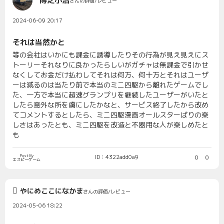
博之小沼
さんの評価/レビュー
2024-06-09 20:17
それは当然かと
等の会社はいかにも課金に誘導したりその行為が見え見えにス
トーリーそれなりに良かったらしいがガチャは無課金で引かせ
なくしてお金だけ払わしてそれは何万、何十万とそれはユーザ
ーは減るのは当たり前で本当のミニ四駆から離れたゲームでし
た、一方で本当に超速グランプリを継続したユーザーがいたと
したら意外な所を虜にしたかなと、サービス終了したから改め
てコメントするとしたら、ミニ四駆漫画オールスターばりの楽
しさはあったとも、ミニ四駆を改造と不器用な人が楽しめたと
も
Post By
ID：4322add0a9
0
0
エスピーゲーム
やにめここになかま
さんの評価/レビュー
2024-05-06 18:22