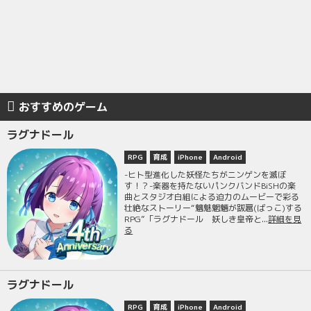
おすすめのゲーム
ラグナドール
RPG
育成
iPhone
Android
-ヒト型進化した妖怪たちがニンゲンを滅ぼ
す！？-楽器を持たないパンクバンドBiSHの楽
曲とスタジオ白組による迫力のムービーで彩る
壮絶なストーリー“魑魅魍魎が跋扈(ばっこ)する
RPG”「ラグナドール 妖しき皇帝と...
詳細を見
る
ラグナドール
RPG
育成
iPhone
Android