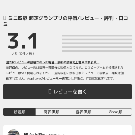
ミニ四駆 超速グランプリの評価/レビュー・評判・口コ
ミ
3.1
／5（0件／週）
過去にレビューの投稿があった場合、最新の投稿で上書きされます。
※評価点、レビュー数は直近一週間分の数値となります。エスピーゲームで投稿された
レビューは全て掲載されますが、一週間以前に投稿されたレビューの評価点・件数は加
算されません。AppStoreのレビューも一週間分は評価点、件数に加算されます。
レビューを書く
新着順
高評価順
低評価順
Good順