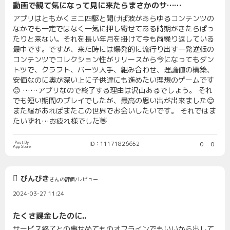
動画で観て気になって見に来たらまさかのサ……
アプリはともかくミニ四駆と聞けば波があらゆるコンテンツの
なかでも一定ではなく一気に押し寄せてある時期がきたらぱっ
たりと来ない。それを長い年月を掛けて今も尚繰り返している
最中です。ですが、来た時には爆発的に流行り出す一発逆転の
コンテンツでコレクション性がリリースから今になってもダン
トツで、クラフト、パーツ入手、組み合わせ、理論値の構築、
安価なのに奥が深い上に子供達にも進めたい理想のゲームです
😊 ……アプリなので終了する理由は沢山あるでしょう。 それ
でも短い期間のプレイでしたが、最高の思い出が出来ました😊
また縁があればまたこの世界でお会いしたいです。 それではま
たいずれ…お疲れ様でした👋
Post By
ID：11171826652
0
0
App Store
びんびき
さんの評価/レビュー
2024-03-27 11:24
たくさ課金したのに..
サービス終了との事せめてものオフラインでもいいから出して