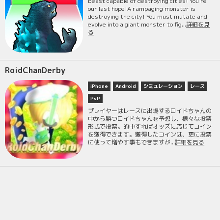
beast capable of destroying cities! You’re
our last hope!A rampaging monster is
destroying the city! You must mutate and
evolve into a giant monster to fig...
詳細を見
る
RoidChanDerby
iPhone
Android
シミュレーション
レース
PvP
プレイヤーはレースに出場するロイドちゃんの
中から勝つロイドちゃんを予想し、様々な投票
形式で投票。的中すればオッズに応じてコイン
を獲得できます。獲得したコインは、更に投票
に使って増やす事もできますが...
詳細を見る