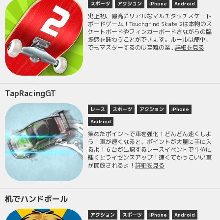
スポーツ
アクション
iPhone
Android
史上初、最高にリアルなマルチタッチスケート
ボードゲーム！Touchgrind Skate 2は本物のス
ケートボードやフィンガーボードさながらの臨
場感を味わうことができます。ルールは簡単、
でもマスターするのは至難の業...
詳細を見る
TapRacingGT
レース
スポーツ
アクション
iPhone
Android
集めたポイントで車を強化！どんどん速くしよ
う！車が速くなると、ポイントが大量に手に入
るよ！６台が出場するレースイベントで１位に
輝くとライセンスアップ！速くてかっこいい車
が開放されるよ！
詳細を見る
机でハンドボール
アクション
スポーツ
iPhone
Android