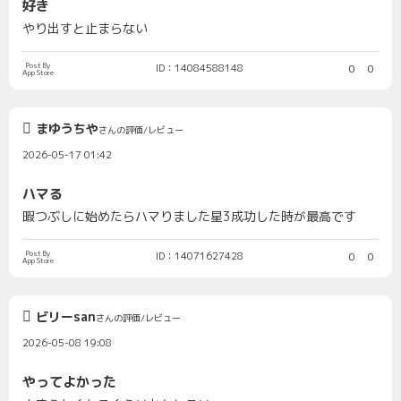
好き
やり出すと止まらない
Post By
ID：14084588148
0
0
App Store
まゆうちや
さんの評価/レビュー
2026-05-17 01:42
ハマる
暇つぶしに始めたらハマりました星3成功した時が最高です
Post By
ID：14071627428
0
0
App Store
ビリーsan
さんの評価/レビュー
2026-05-08 19:08
やってよかった