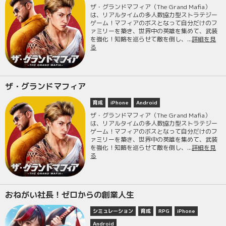
ザ・グランドマフィア（The Grand Mafia）
は、リアルタイムの多人数協力型ストラテジー
ゲーム！マフィアのボスとなって自分だけのフ
ァミリーを築き、世界中の英雄を集めて、武装
を強化！知略を巡らせて敵を倒し、...
詳細を見
る
ザ・グランドマフィア
育成
iPhone
Android
ザ・グランドマフィア（The Grand Mafia）
は、リアルタイムの多人数協力型ストラテジー
ゲーム！マフィアのボスとなって自分だけのフ
ァミリーを築き、世界中の英雄を集めて、武装
を強化！知略を巡らせて敵を倒し、...
詳細を見
る
おねがい社長！ゼロからの創業人生
シミュレーション
育成
RPG
iPhone
Android