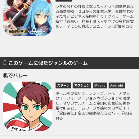
うちの会社の社長になったらどう？想像を越え
る商業RPG！ゼロからの創業人生、素敵な女の
子たちとビジネス帝国を作り上げよう！ゲーム
紹介「お願い！社長」はスマホ向けの会社経営
をテーマにした育成シミュレーシ...
詳細を見る
このゲームに似たジャンルのゲーム
机でバレー
スポーツ
アクション
iPhone
Android
ボールをつないで、レシーブ、トス、アタッ
ク！！フォーメーションやポジションを設定
し、オリジナルチームで全国の強豪校に挑め！
駆け引きとチームワークが勝利のカギだ！！
「全国遠征」全国の強豪校たちとバト...
詳細を
見る