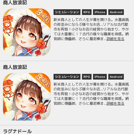
商人放浪記
シミュレーション
RPG
iPhone
Android
新米商人としての人生が幕を開ける。水墨画風
の街並みにならぶ様々なお店...リアルな古代都
市を再現！小さなお店の経営から始まり、やが
ては大富豪に！？古代の様々な職業を体感。納
官師に傀儡師、さらに墓泥棒ま...
詳細を見る
商人放浪記
シミュレーション
RPG
iPhone
Android
新米商人としての人生が幕を開ける。水墨画風
の街並みにならぶ様々なお店...リアルな古代都
市を再現！小さなお店の経営から始まり、やが
ては大富豪に！？古代の様々な職業を体感。納
官師に傀儡師、さらに墓泥棒ま...
詳細を見る
ラグナドール