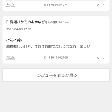
Post By
ID：13983061261
0
0
App Store
洗濯バサミのおやゆび
さんの評価/レビュー
2026-04-03 17:58
(*•̀ᴗ•́*)👍
結構難しいけど、まあまあ暇つぶしにはなる！楽しい！
Post By
ID：13917142798
0
0
App Store
レビューをもっと見る