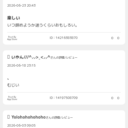
2026-06-23 20:43
楽しい
いつ辞めようか迷うくらいおもしろい。
Post By
ID：14216383870
0
0
App Store
いやん///^⸝⸝> ̫ <⸝⸝^
さんの評価/レビュー
2026-06-18 23:15
、
むじい
Post By
ID：14197508709
0
0
App Store
Yolohohohohoho
さんの評価/レビュー
2026-06-03 09:05