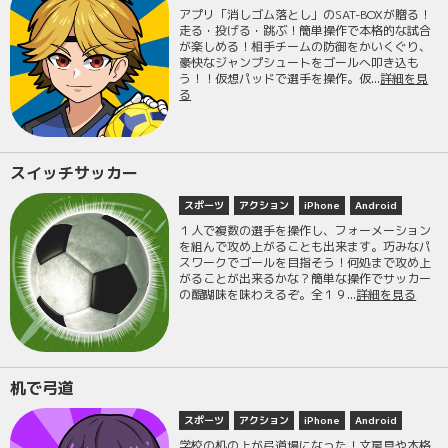
アプリ「消しゴム落とし」のSAT-BOXが贈る！
走る・投げる・跳ぶ！簡単操作で本格的な試合
が楽しめる！相手チームの防御をかいくぐり、
豪快なジャンプシュートをゴールへ叩き込も
う！！仮想パッドで選手を操作。仮...
詳細を見
る
スイッチサッカー
スポーツ
アクション
iPhone
Android
１人で複数の選手を操作し、フォーメーション
を組んで攻め上がることも出来ます。巧みなパ
スワークでゴールを目指そう！何処まで攻め上
がることが出来るかな？簡単な操作でサッカー
の醍醐味を味わえるぞ。全１９...
詳細を見る
机で弓道
スポーツ
アクション
iPhone
Android
学校の机の上が弓道場になった！文房具や本格