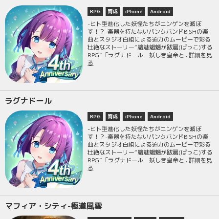
RPG
育成
iPhone
Android
-ヒト型進化した妖怪たちがニンゲンを滅ぼ
す！？-楽器を持たないパンクバンドBiSHの楽
曲とスタジオ白組による迫力のムービーで彩る
壮絶なストーリー“魑魅魍魎が跋扈(ばっこ)する
RPG”「ラグナドール 妖しき皇帝と...
詳細を見
る
ラグナドール
RPG
育成
iPhone
Android
-ヒト型進化した妖怪たちがニンゲンを滅ぼ
す！？-楽器を持たないパンクバンドBiSHの楽
曲とスタジオ白組による迫力のムービーで彩る
壮絶なストーリー“魑魅魍魎が跋扈(ばっこ)する
RPG”「ラグナドール 妖しき皇帝と...
詳細を見
る
マフィア・シティ-極道風雲