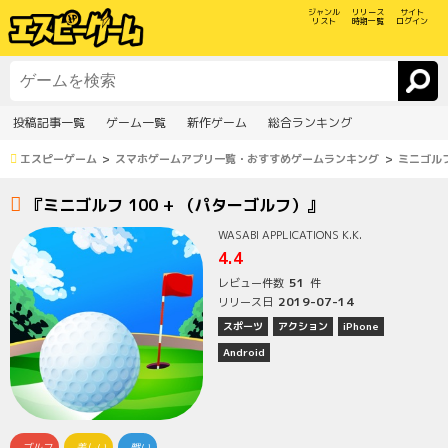
ジャンル
リリース
サイト
リスト
時期一覧
ログイン
投稿記事一覧
ゲーム一覧
新作ゲーム
総合ランキング
エスピーゲーム
スマホゲームアプリ一覧・おすすめゲームランキング
ミニゴルフ
『ミニゴルフ 100 + （パターゴルフ）』
WASABI APPLICATIONS K.K.
4.4
51
レビュー件数
件
2019-07-14
リリース日
スポーツ
アクション
iPhone
Android
ゴルフ
美しい
戦い