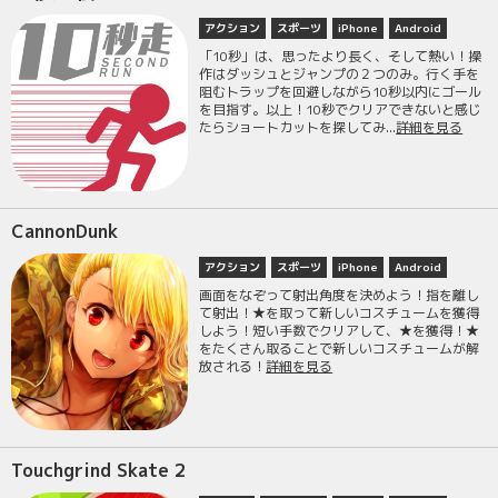
アクション
スポーツ
iPhone
Android
「10秒」は、思ったより長く、そして熱い！操
作はダッシュとジャンプの２つのみ。行く手を
阻むトラップを回避しながら10秒以内にゴール
を目指す。以上！10秒でクリアできないと感じ
たらショートカットを探してみ...
詳細を見る
CannonDunk
アクション
スポーツ
iPhone
Android
画面をなぞって射出角度を決めよう！指を離し
て射出！★を取って新しいコスチュームを獲得
しよう！短い手数でクリアして、★を獲得！★
をたくさん取ることで新しいコスチュームが解
放される！
詳細を見る
Touchgrind Skate 2