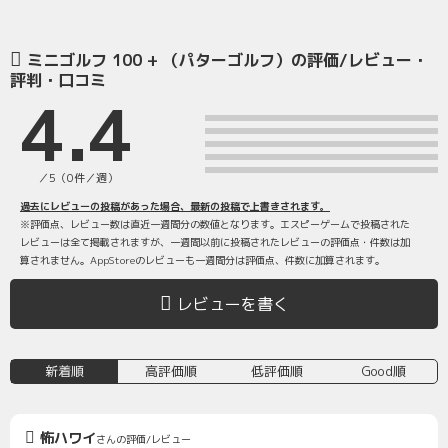
ミニゴルフ 100 + （パターゴルフ）の評価/レビュー・
評判・口コミ
4.4
／5（0件／週）
過去にレビューの投稿があった場合、最新の投稿で上書きされます。
※評価点、レビュー数は直近一週間分の数値となります。エスピーゲームで投稿された
レビューは全て掲載されますが、一週間以前に投稿されたレビューの評価点・件数は加
算されません。AppStoreのレビューも一週間分は評価点、件数に加算されます。
レビューを書く
新着順
高評価順
低評価順
Good順
怖ハワイ
さんの評価/レビュー