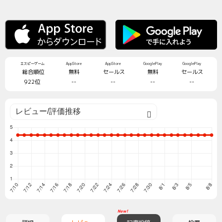
エスピーゲーム
AppStore
AppStore
GooglePlay
GooglePlay
総合順位
無料
セールス
無料
セールス
922位
--
--
--
--
New!