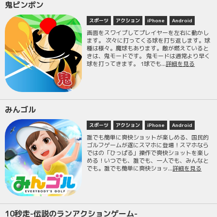
鬼ピンポン
スポーツ
アクション
iPhone
Android
画面をスワイプしてプレイヤーを左右に動かし
ます。 次々に打ってくる球を打ち返します。球
種は様々。魔球もあります。敵が燃えていると
きは、鬼モードです。 鬼モードは通常より早く
球を打ってきます。 1球でも...
詳細を見る
みんゴル
スポーツ
アクション
iPhone
Android
誰でも簡単に爽快ショットが楽しめる、国民的
ゴルフゲームが遂にスマホに登場！スマホなら
ではの「ひっぱる」操作で爽快ショットを楽し
める！いつでも、誰でも、一人でも、みんなと
でも。誰でも簡単に爽快ショッ...
詳細を見る
10秒走-伝説のランアクションゲーム-