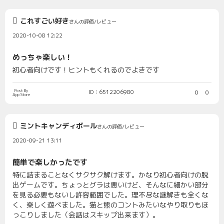
これすごい好き
さんの評価/レビュー
2020-10-08 12:22
めっちゃ楽しい！
初心者向けです！ヒントもくれるのでよきです
Post By
ID：6512206980
0
0
App Store
ミントキャンディボール
さんの評価/レビュー
2020-09-21 13:11
簡単で楽しかったです
特に詰まることなくサクサク解けます。かなり初心者向けの脱
出ゲームです。ちょっとグラは悪いけど、そんなに細かい部分
を見る必要もないし許容範囲でした。理不尽な謎解きも全くな
く、楽しく遊べました。猫と熊のコントみたいなやり取りもほ
っこりしました（会話はスキップ出来ます）。