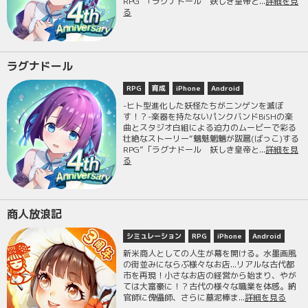
RPG”「ラグナドール 妖しき皇帝と...
詳細を見
る
ラグナドール
RPG
育成
iPhone
Android
-ヒト型進化した妖怪たちがニンゲンを滅ぼ
す！？-楽器を持たないパンクバンドBiSHの楽
曲とスタジオ白組による迫力のムービーで彩る
壮絶なストーリー“魑魅魍魎が跋扈(ばっこ)する
RPG”「ラグナドール 妖しき皇帝と...
詳細を見
る
商人放浪記
シミュレーション
RPG
iPhone
Android
新米商人としての人生が幕を開ける。水墨画風
の街並みにならぶ様々なお店...リアルな古代都
市を再現！小さなお店の経営から始まり、やが
ては大富豪に！？古代の様々な職業を体感。納
官師に傀儡師、さらに墓泥棒ま...
詳細を見る