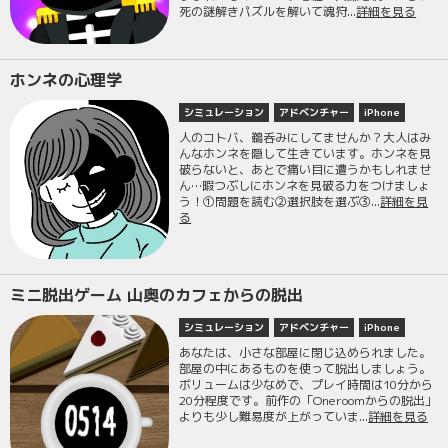
死の謎解きパズルを解いて魂狩...
詳細を見る
ホンネの心理学
シミュレーション
アドベンチャー
iPhone
人のコトバ、鵜呑みにしてませんか？大人はみ
んなホンネを隠して生きています。ホンネを見
破らないと、あとで痛い目に遭うかもしれませ
ん…暇つぶしにホンネを見破る力をつけましょ
う！①問題を読む②選択肢を選ぶ③...
詳細を見
る
ミニ脱出ゲーム 山奥のカフェからの脱出
シミュレーション
アドベンチャー
iPhone
あなたは、小さな部屋に閉じ込められました。
部屋の中にあるものを使って脱出しましょう。
ボリュームは少なめで、プレイ時間は10分から
20分程度です。前作の「Oneroomからの脱出」
よりも少し難易度が上がっていま...
詳細を見る