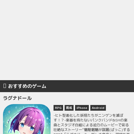
おすすめのゲーム
ラグナドール
RPG
育成
iPhone
Android
-ヒト型進化した妖怪たちがニンゲンを滅ぼ
す！？-楽器を持たないパンクバンドBiSHの楽
曲とスタジオ白組による迫力のムービーで彩る
壮絶なストーリー“魑魅魍魎が跋扈(ばっこ)する