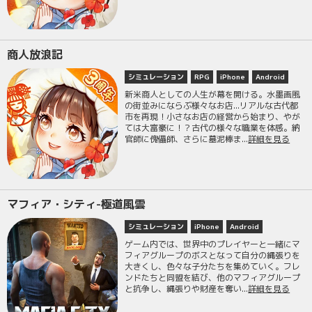
商人放浪記
シミュレーション
RPG
iPhone
Android
新米商人としての人生が幕を開ける。水墨画風
の街並みにならぶ様々なお店...リアルな古代都
市を再現！小さなお店の経営から始まり、やが
ては大富豪に！？古代の様々な職業を体感。納
官師に傀儡師、さらに墓泥棒ま...
詳細を見る
マフィア・シティ-極道風雲
シミュレーション
iPhone
Android
ゲーム内では、世界中のプレイヤーと一緒にマ
フィアグループのボスとなって自分の縄張りを
大きくし、色々な子分たちを集めていく。フレ
ンドたちと同盟を結び、他のマフィアグループ
と抗争し、縄張りや財産を奪い...
詳細を見る