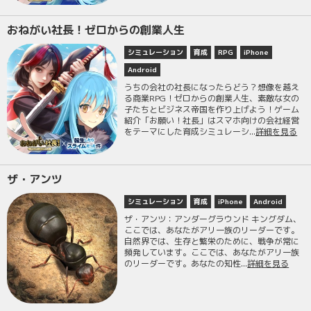
おねがい社長！ゼロからの創業人生
シミュレーション
育成
RPG
iPhone
Android
うちの会社の社長になったらどう？想像を越え
る商業RPG！ゼロからの創業人生、素敵な女の
子たちとビジネス帝国を作り上げよう！ゲーム
紹介「お願い！社長」はスマホ向けの会社経営
をテーマにした育成シミュレーシ...
詳細を見る
ザ・アンツ
シミュレーション
育成
iPhone
Android
ザ・アンツ：アンダーグラウンド キングダム、
ここでは、あなたがアリ一族のリーダーです。
自然界では、生存と繁栄のために、戦争が常に
頻発しています。ここでは、あなたがアリ一族
のリーダーです。あなたの知性...
詳細を見る