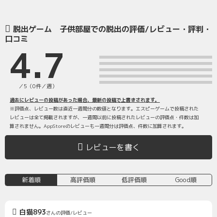
脱出ゲーム 子供部屋での脱出の評価/レビュー・評判・
口コミ
4.7
／5（0件／週）
過去にレビューの投稿があった場合、最新の投稿で上書きされます。
※評価点、レビュー数は直近一週間分の数値となります。エスピーゲームで投稿された
レビューは全て掲載されますが、一週間以前に投稿されたレビューの評価点・件数は加
算されません。AppStoreのレビューも一週間分は評価点、件数に加算されます。
レビューを書く
新着順
高評価順
低評価順
Good順
白猫893
さんの評価/レビュー