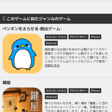
このゲームに似たジャンルのゲーム
ペンギンを太らせる-脱出ゲーム-
シミュレーション
アドベンチャー
iPhone
Android
個性豊かな仕掛けをあなたは解ける？バカゲー
要素たっぷりの脱出ゲーム風ギミックを楽しも
う！気になるところをタップして調べる！手に
入れたアイテムはドラッグ＆ドロップで使用！
詳細を見る
鍵屋
シミュレーション
アドベンチャー
iPhone
Android
開けられないものを、開く場所「鍵屋」に訪れ
る人々のショートストーリー集。作業台をタッ
プすると箱を拡大します。拡大した箱の気にな