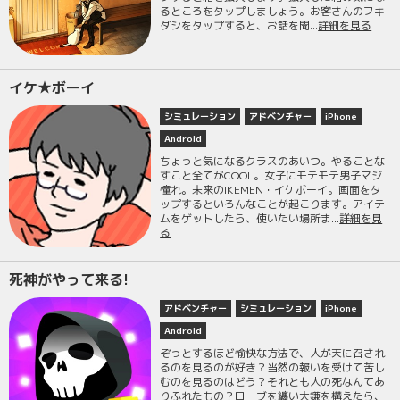
るところをタップしましょう。お客さんのフキ
ダシをタップすると、お話を聞...
詳細を見る
イケ★ボーイ
シミュレーション
アドベンチャー
iPhone
Android
ちょっと気になるクラスのあいつ。やることな
すこと全てがCOOL。女子にモテモテ男子マジ
憧れ。未来のIKEMEN・イケボーイ。画面をタ
ップするといろんなことが起こります。アイテ
ムをゲットしたら、使いたい場所ま...
詳細を見
る
死神がやって来る!
アドベンチャー
シミュレーション
iPhone
Android
ぞっとするほど愉快な方法で、人が天に召され
るのを見るのが好き？当然の報いを受けて苦し
むのを見るのはどう？それとも人の死なんてあ
りふれたもの？ローブを纏い大鎌を構えたら、