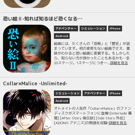
恐い絵Ⅱ-知れば知るほど恐くなる…
アドベンチャー
シミュレーション
iPhone
Android
絵画には、たくさんの「恐怖」と「歴史」が詰
まっています。何の変哲もない絵画でさえ、意
味がわかると恐い絵画に変貌する。もしかした
ら、知らない方が良かったこともあるかも…全
20ステージ。1ステージにつき一...
詳細を見る
Collar×Malice -Unlimited-
シミュレーション
アドベンチャー
iPhone
Android
オトメイトの人気作「Collar×Malice」のファン
ディスクがスマートフォンに登場![Interlude 幕
間] [After Story 後日談] [Side Story 外伝]
[ADONIS アドニス]の物語を収録!
詳細を見る