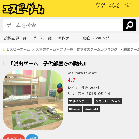
ジャンル
リリース
サイト
リスト
時期一覧
ログイン
投稿記事一覧
ゲーム一覧
新作ゲーム
総合ランキング
エスピーゲーム
スマホゲームアプリ一覧・おすすめゲームランキング
脱出ゲー
『脱出ゲーム 子供部屋での脱出』
kazutaka takamori
4.7
20
レビュー件数
件
2019-03-14
リリース日
アドベンチャー
シミュレーション
iPhone
Android
脱出ゲーム
妖精