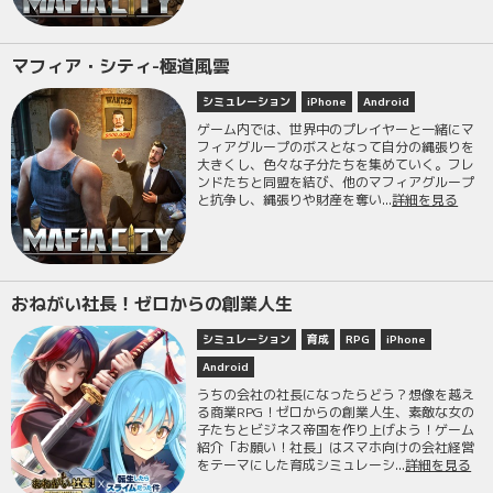
マフィア・シティ-極道風雲
シミュレーション
iPhone
Android
ゲーム内では、世界中のプレイヤーと一緒にマ
フィアグループのボスとなって自分の縄張りを
大きくし、色々な子分たちを集めていく。フレ
ンドたちと同盟を結び、他のマフィアグループ
と抗争し、縄張りや財産を奪い...
詳細を見る
おねがい社長！ゼロからの創業人生
シミュレーション
育成
RPG
iPhone
Android
うちの会社の社長になったらどう？想像を越え
る商業RPG！ゼロからの創業人生、素敵な女の
子たちとビジネス帝国を作り上げよう！ゲーム
紹介「お願い！社長」はスマホ向けの会社経営
をテーマにした育成シミュレーシ...
詳細を見る