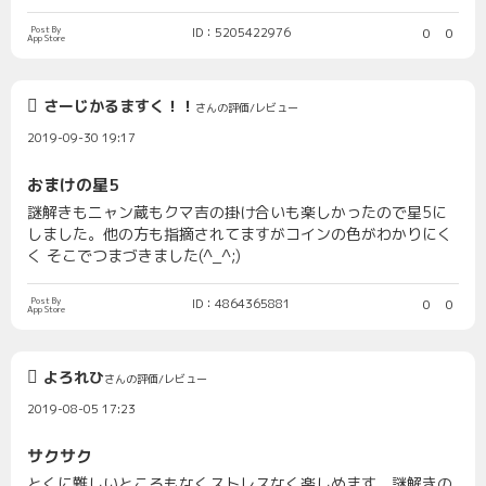
Post By
ID：5205422976
0
0
App Store
さーじかるますく！！
さんの評価/レビュー
2019-09-30 19:17
おまけの星5
謎解きもニャン蔵もクマ吉の掛け合いも楽しかったので星5に
しました。他の方も指摘されてますがコインの色がわかりにく
く そこでつまづきました(^_^;)
Post By
ID：4864365881
0
0
App Store
よろれひ
さんの評価/レビュー
2019-08-05 17:23
サクサク
とくに難しいところもなくストレスなく楽しめます。謎解きの