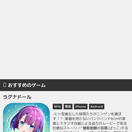
おすすめのゲーム
ラグナドール
RPG
育成
iPhone
Android
-ヒト型進化した妖怪たちがニンゲンを滅ぼ
す！？-楽器を持たないパンクバンドBiSHの楽
曲とスタジオ白組による迫力のムービーで彩る
壮絶なストーリー“魑魅魍魎が跋扈(ばっこ)する