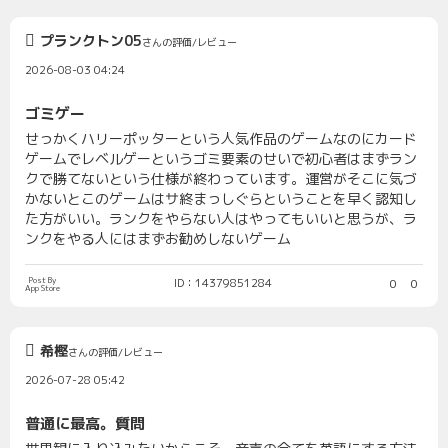
プランクトン05
さんの評価/レビュー
2026-08-03 04:24
ゴミゲー
せっかくハリーポッターという人気作品のゲームなのにカード
ゲームでレベルゲーというゴミ要素のせいで初心者はまずラン
クで勝てないという仕様が終わっています。運営がそこに気づ
かないとこのゲームはサ終まっしぐらということを早く認知し
た方がいい。ランクをやらない人はやってもいいと思うが、ラ
ンクをやる人にはまずお勧めしないゲーム
Post By
ID：14379851284
0
0
App Store
希樫
さんの評価/レビュー
2026-07-28 05:42
普通に最高。質問