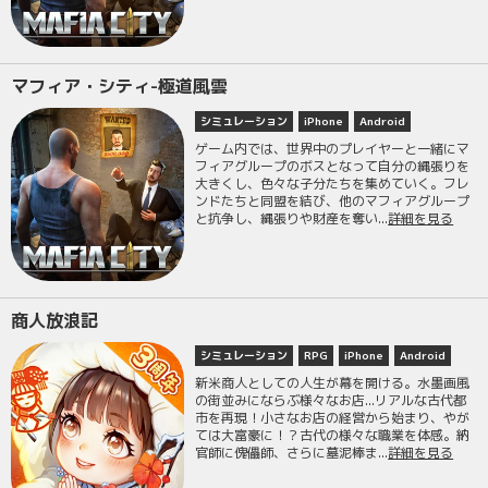
マフィア・シティ-極道風雲
シミュレーション
iPhone
Android
ゲーム内では、世界中のプレイヤーと一緒にマ
フィアグループのボスとなって自分の縄張りを
大きくし、色々な子分たちを集めていく。フレ
ンドたちと同盟を結び、他のマフィアグループ
と抗争し、縄張りや財産を奪い...
詳細を見る
商人放浪記
シミュレーション
RPG
iPhone
Android
新米商人としての人生が幕を開ける。水墨画風
の街並みにならぶ様々なお店...リアルな古代都
市を再現！小さなお店の経営から始まり、やが
ては大富豪に！？古代の様々な職業を体感。納
官師に傀儡師、さらに墓泥棒ま...
詳細を見る