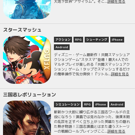
大地下世界“アサイラム”。そこ...
詳細を見る
スタースマッシュ
アクション
RPG
シューティング
iPhone
Android
ディズニー・ゲーム最新作！共闘スマッシュア
クションゲーム“スタスマ”登場！最大4人での
マルチプレイが楽しめる「共闘スマッシュアク
ション」ゲーム！タップでスマッシュするだけ
の簡単操作で気分爽快！『リトル...
詳細を見る
三国志レボリューション
シミュレーション
RPG
iPhone
Android
斬新かつ大胆に繰り広がる三国志ワールドの主
役になろう！演義では見れなかった、後漢末期
の乱世を正すべく立ち上がった英雄たちの隠れ
た熱き物語！三国志演義とはまた違うストーリ
ーの戦略ロールプレイングここ...
詳細を見る