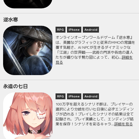
逆水寒
RPG
iPhone
Android
オンラインオープンワールドゲーム『逆水寒』
は、美麗なグラフィックと従来のMMOの常識を
覆す気軽さ、AI NPCが生きるダイナミックな
「江湖」の世界観——武術の門派や各地の達人
たちが織りなす勢力図によって、初心...
詳細を
見る
永遠の七日
RPG
iPhone
Android
100万字を超えるシナリオ群は、プレイヤーの
選択により分岐を行い七日後に必ずエンディン
グが訪れる！プレイしたシナリオの結果は全て
記録され、プレイ実績として、エンディング結
果を保存！シナリオを彩るキャラ...
詳細を見る