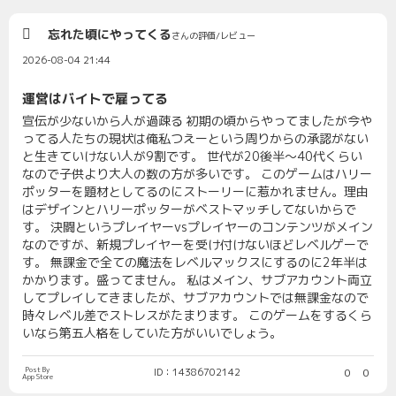
忘れた頃にやってくる
さんの評価/レビュー
2026-08-04 21:44
運営はバイトで雇ってる
宣伝が少ないから人が過疎る 初期の頃からやってましたが今や
ってる人たちの現状は俺私つえーという周りからの承認がない
と生きていけない人が9割です。 世代が20後半〜40代くらい
なので子供より大人の数の方が多いです。 このゲームはハリー
ポッターを題材としてるのにストーリーに惹かれません。理由
はデザインとハリーポッターがベストマッチしてないからで
す。 決闘というプレイヤーvsプレイヤーのコンテンツがメイン
なのですが、新規プレイヤーを受け付けないほどレベルゲーで
す。 無課金で全ての魔法をレベルマックスにするのに2年半は
かかります。盛ってません。 私はメイン、サブアカウント両立
してプレイしてきましたが、サブアカウントでは無課金なので
時々レベル差でストレスがたまります。 このゲームをするくら
いなら第五人格をしていた方がいいでしょう。
Post By
ID：14386702142
0
0
App Store