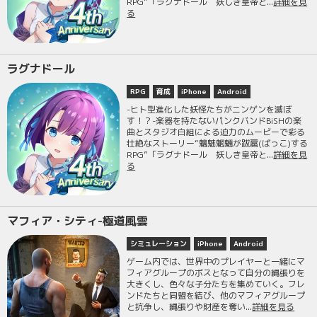
RPG”「ラグナドール 妖しき皇帝と...
詳細を見
る
ラグナドール
RPG
育成
iPhone
Android
-ヒト型進化した妖怪たちがニンゲンを滅ぼ
す！？-楽器を持たないパンクバンドBiSHの楽
曲とスタジオ白組による迫力のムービーで彩る
壮絶なストーリー“魑魅魍魎が跋扈(ばっこ)する
RPG”「ラグナドール 妖しき皇帝と...
詳細を見
る
マフィア・シティ-極道風雲
シミュレーション
iPhone
Android
ゲーム内では、世界中のプレイヤーと一緒にマ
フィアグループのボスとなって自分の縄張りを
大きくし、色々な子分たちを集めていく。フレ
ンドたちと同盟を結び、他のマフィアグループ
と抗争し、縄張りや財産を奪い...
詳細を見る