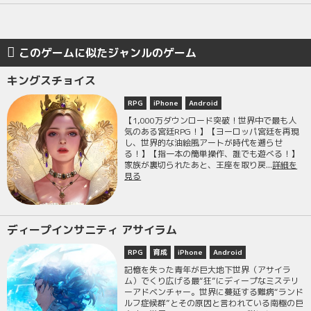
このゲームに似たジャンルのゲーム
キングスチョイス
RPG
iPhone
Android
【1,000万ダウンロード突破！世界中で最も人
気のある宮廷RPG！】【ヨーロッパ宮廷を再現
し、世界的な油絵風アートが時代を遡らせ
る！】【指一本の簡単操作、誰でも遊べる！】
家族が裏切られたあと、王座を取り戻...
詳細を
見る
ディープインサニティ アサイラム
RPG
育成
iPhone
Android
記憶を失った青年が巨大地下世界（アサイラ
ム）でくり広げる最“狂”にディープなミステリ
ーアドベンチャー。世界に蔓延する難病“ランド
ルフ症候群”とその原因と言われている南極の巨