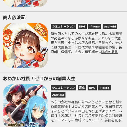
商人放浪記
シミュレーション
RPG
iPhone
Android
新米商人としての人生が幕を開ける。水墨画風
の街並みにならぶ様々なお店...リアルな古代都
市を再現！小さなお店の経営から始まり、やが
ては大富豪に！？古代の様々な職業を体感。納
官師に傀儡師、さらに墓泥棒ま...
詳細を見る
おねがい社長！ゼロからの創業人生
シミュレーション
育成
RPG
iPhone
Android
うちの会社の社長になったらどう？想像を越え
る商業RPG！ゼロからの創業人生、素敵な女の
子たちとビジネス帝国を作り上げよう！ゲーム
紹介「お願い！社長」はスマホ向けの会社経営
をテーマにした育成シミュレーシ...
詳細を見る