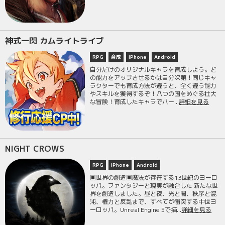
神式一閃 カムライトライブ
RPG
育成
iPhone
Android
自分だけのオリジナルキャラを育成しよう。ど
の能力をアップさせるかは自分次第！同じキャ
ラクターでも育成方法が違うと、全く違う能力
やスキルを獲得するぞ！八つの国をめぐる壮大
な冒険！育成したキャラでパー...
詳細を見る
NIGHT CROWS
RPG
iPhone
Android
▣世界の創造▣魔法が存在する13世紀のヨーロ
ッパ。ファンタジーと現実が融合した 新たな世
界を創造しました。昼と夜、光と闇、秩序と混
沌、権力と反乱まで、すべてが衝突する中世ヨ
ーロッパ。Unreal Engine 5で描...
詳細を見る