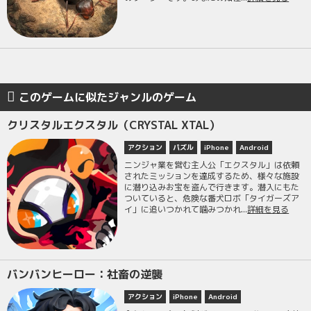
このゲームに似たジャンルのゲーム
クリスタルエクスタル（CRYSTAL XTAL）
アクション
パズル
iPhone
Android
ニンジャ業を営む主人公「エクスタル」は依頼
されたミッションを達成するため、様々な施設
に潜り込みお宝を盗んで行きます。潜入にもた
ついていると、危険な番犬ロボ「タイガーズア
イ」に追いつかれて噛みつかれ...
詳細を見る
バンバンヒーロー：社畜の逆襲
アクション
iPhone
Android