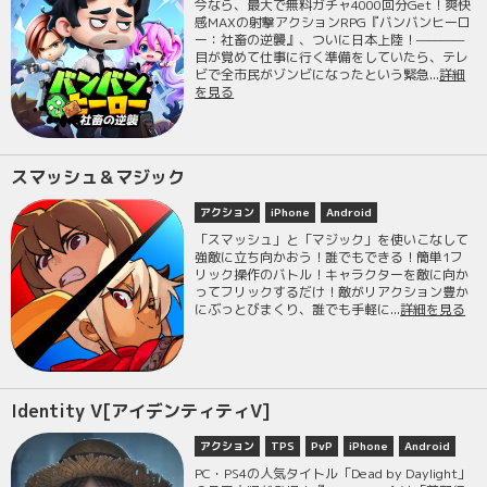
今なら、最大で無料ガチャ4000回分Get！爽快
感MAXの射撃アクションRPG『バンバンヒーロ
ー：社畜の逆襲』、ついに日本上陸！————
目が覚めて仕事に行く準備をしていたら、テレ
ビで全市民がゾンビになったという緊急...
詳細
を見る
スマッシュ＆マジック
アクション
iPhone
Android
「スマッシュ」と「マジック」を使いこなして
強敵に立ち向かおう！誰でもできる！簡単1フ
リック操作のバトル！キャラクターを敵に向か
ってフリックするだけ！敵がリアクション豊か
にぶっとびまくり、誰でも手軽に...
詳細を見る
Identity V[アイデンティティV]
アクション
TPS
PvP
iPhone
Android
PC・PS4の人気タイトル「Dead by Daylight」