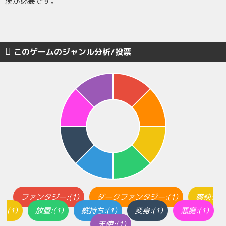
続が必要です。
このゲームのジャンル分析/投票
ファンタジー:(1)
ダークファンタジー:(1)
爽快:
(1)
放置:(1)
縦持ち:(1)
変身:(1)
悪魔:(1)
天使:(1)