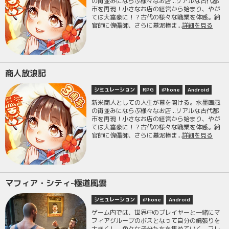
の街並みにならぶ様々なお店...リアルな古代都
市を再現！小さなお店の経営から始まり、やが
ては大富豪に！？古代の様々な職業を体感。納
官師に傀儡師、さらに墓泥棒ま...
詳細を見る
商人放浪記
シミュレーション
RPG
iPhone
Android
新米商人としての人生が幕を開ける。水墨画風
の街並みにならぶ様々なお店...リアルな古代都
市を再現！小さなお店の経営から始まり、やが
ては大富豪に！？古代の様々な職業を体感。納
官師に傀儡師、さらに墓泥棒ま...
詳細を見る
マフィア・シティ-極道風雲
シミュレーション
iPhone
Android
ゲーム内では、世界中のプレイヤーと一緒にマ
フィアグループのボスとなって自分の縄張りを
大きくし、色々な子分たちを集めていく。フレ