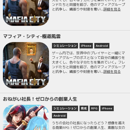
ンドたちと同盟を結び、他のマフィアグループ
と抗争し、縄張りや財産を奪い...
詳細を見る
マフィア・シティ-極道風雲
シミュレーション
iPhone
Android
ゲーム内では、世界中のプレイヤーと一緒にマ
フィアグループのボスとなって自分の縄張りを
大きくし、色々な子分たちを集めていく。フレ
ンドたちと同盟を結び、他のマフィアグループ
と抗争し、縄張りや財産を奪い...
詳細を見る
おねがい社長！ゼロからの創業人生
シミュレーション
育成
RPG
iPhone
Android
うちの会社の社長になったらどう？想像を越え
る商業RPG！ゼロからの創業人生、素敵な女の