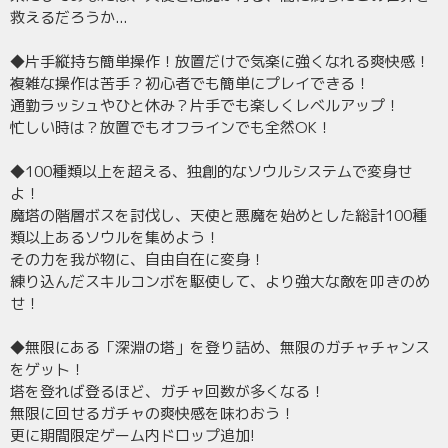
救えるだろうか...
◆片手縦持ち簡単操作！放置だけで気楽に強くなれる爽快感！
複雑な操作は苦手？初心者でも簡単にプレイできる！
通勤ラッシュやひと休み？片手でも楽しくレベルアップ！
忙しい時は？放置でもオフラインでも全然OK！
◆100種類以上を超える、独創的なソウルシステムで変身せ
よ！
魔塔の階層ボスを討伐し、天使と悪魔を始めとした総計100種
類以上あるソウルを集めよう！
その力を我が物に、自由自在に変身！
練り込んだスキルコンボを駆使して、より強大な敵を叩きのめ
せ！
◆無限にある「深淵の塔」を登り詰め、無限のガチャチャンス
をゲット！
塔を登れば登るほど、ガチャ回数が多くなる！
無限に回せるガチャの爽快感を味わおう！
更に期間限定ゲーム内ドロップ追加!