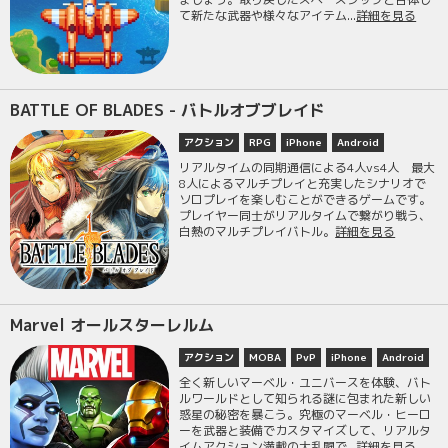
て新たな武器や様々なアイテム...
詳細を見る
BATTLE OF BLADES - バトルオブブレイド
アクション
RPG
iPhone
Android
リアルタイムの同期通信による4人vs4人 最大
8人によるマルチプレイと充実したシナリオで
ソロプレイを楽しむことができるゲームです。
プレイヤー同士がリアルタイムで繋がり戦う、
白熱のマルチプレイバトル。
詳細を見る
Marvel オールスターレルム
アクション
MOBA
PvP
iPhone
Android
全く新しいマーベル・ユニバースを体験、バト
ルワールドとして知られる謎に包まれた新しい
惑星の秘密を暴こう。究極のマーベル・ヒーロ
ーを武器と装備でカスタマイズして、リアルタ
イムアクション満載の大乱闘で...
詳細を見る