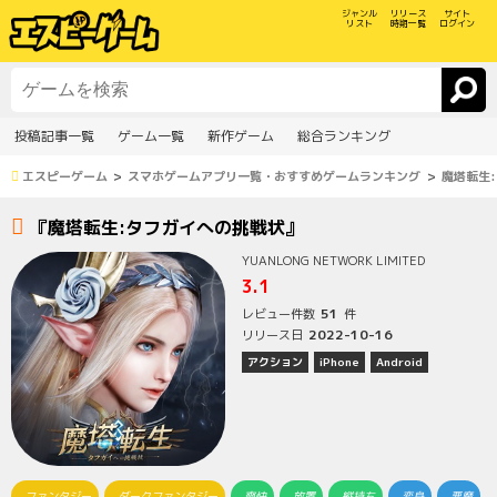
ジャンル
リリース
サイト
リスト
時期一覧
ログイン
投稿記事一覧
ゲーム一覧
新作ゲーム
総合ランキング
エスピーゲーム
スマホゲームアプリ一覧・おすすめゲームランキング
魔塔転生
『魔塔転生:タフガイへの挑戦状』
YUANLONG NETWORK LIMITED
3.1
51
レビュー件数
件
2022-10-16
リリース日
アクション
iPhone
Android
ファンタジー
ダークファンタジー
爽快
放置
縦持ち
変身
悪魔