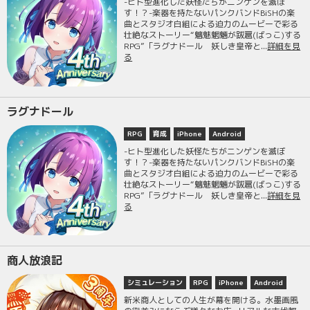
-ヒト型進化した妖怪たちがニンゲンを滅ぼ
す！？-楽器を持たないパンクバンドBiSHの楽
曲とスタジオ白組による迫力のムービーで彩る
壮絶なストーリー“魑魅魍魎が跋扈(ばっこ)する
RPG”「ラグナドール 妖しき皇帝と...
詳細を見
る
ラグナドール
RPG
育成
iPhone
Android
-ヒト型進化した妖怪たちがニンゲンを滅ぼ
す！？-楽器を持たないパンクバンドBiSHの楽
曲とスタジオ白組による迫力のムービーで彩る
壮絶なストーリー“魑魅魍魎が跋扈(ばっこ)する
RPG”「ラグナドール 妖しき皇帝と...
詳細を見
る
商人放浪記
シミュレーション
RPG
iPhone
Android
新米商人としての人生が幕を開ける。水墨画風