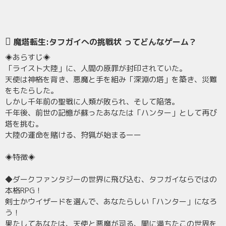
魔塔転生:タフガイへの挑戦状 ってどんなゲーム？
◈あらすじ◈
「ライスト大陸」に、人間の原罪が封印されていた。
天使は神格を背き、悪魔と手を組み「深淵の塔」を築き、災難
をもたらした。
しかし千年前の聖戦に人類が敗られ、そして陥落。
千年後、前世の記憶が蘇ったあなたは「ハンター」として再び
塔を挑む。
大陸の運命を賭ける、狩猟が始まるーー
◈特徴◈
◆ダークファンタジーの世界に飛び込む、タフガイならではの
本格RPG！
剣士かウイザードを選んで、あなたらしい「ハンター」になろ
う！
果たしてあなたは、天使と悪魔が司る、闇に満ちたこの世界を