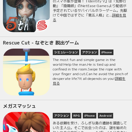
のスマホ版が登場！『Identity V』は「荒野行
動」「陰陽師」のNetEase Gamesより配信が
予定されているサバイバルホラーゲーム。先駆
けて中国ではすでに「第五人格」と...
詳細を見
る
Rescue Cut - なぞとき 脱出ゲーム
シミュレーション
アクション
iPhone
The most fun and simple game in the
world!Help the man.He is tied up and
confined in the room.Swipe the rope with
your finger and cut.Can he avoid the pinch of
desperate life?It all depends on you!
詳細を
見る
メガスマッシュ
アクション
RPG
iPhone
Android
ある依頼を受け、ふしぎな島の遺跡を調査して
いた主人公。そこで出会ったのは、謎を秘めた