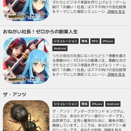
子たちとビジネス帝国を作り上げよう！ゲーム
紹介「お願い！社長」はスマホ向けの会社経営
をテーマにした育成シミュレーシ...
詳細を見る
おねがい社長！ゼロからの創業人生
シミュレーション
育成
RPG
iPhone
Android
うちの会社の社長になったらどう？想像を越え
る商業RPG！ゼロからの創業人生、素敵な女の
子たちとビジネス帝国を作り上げよう！ゲーム
紹介「お願い！社長」はスマホ向けの会社経営
をテーマにした育成シミュレーシ...
詳細を見る
ザ・アンツ
シミュレーション
育成
iPhone
Android
ザ・アンツ：アンダーグラウンド キングダム、
ここでは、あなたがアリ一族のリーダーです。
自然界では、生存と繁栄のために、戦争が常に
頻発しています。ここでは、あなたがアリ一族
のリーダーです。あなたの知性...
詳細を見る