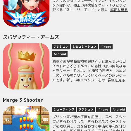
ひとりの少女だった――。１プレイ１分のカン
タン操作で、極上の爽快感をゲット！ひとりで
遊べる「ストーリーモード」&最大...
詳細を見る
スパゲッティー・アームズ
アクション
シミュレーション
iPhone
Android
懸垂で奇妙な障害物を避けようと飛んでいるロ
ケットからぶら下がっている腕の長い陽気なキ
ャラクター！これは、10種類の世界と、200以
上のレベルをクリアしていくペースの速いゲー
ムです。新しいキャラクターを取...
詳細を見る
Merge 3 Shooter
シューティング
アクション
iPhone
Android
ブリック軍が現れ宇宙を征服し、スペースシッ
プがさらわれました！さらわれたスペースシッ
プを取り戻し、力を合わせて宇宙の平和を守り
ましょう。取り戻したスペースシップと合体し