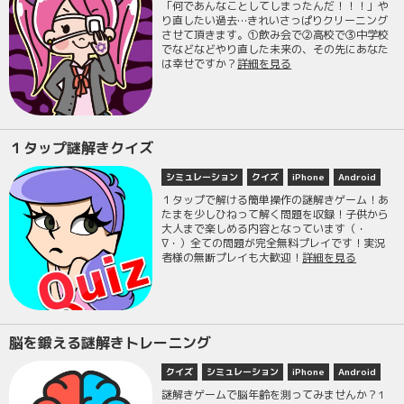
「何であんなことしてしまったんだ！！！」や
り直したい過去…きれいさっぱりクリーニング
させて頂きます。①飲み会で②高校で③中学校
でなどなどやり直した未来の、その先にあなた
は幸せですか？
詳細を見る
１タップ謎解きクイズ
シミュレーション
クイズ
iPhone
Android
１タップで解ける簡単操作の謎解きゲーム！あ
たまを少しひねって解く問題を収録！子供から
大人まで楽しめる内容となっています（・
∇・）全ての問題が完全無料プレイです！実況
者様の無断プレイも大歓迎！
詳細を見る
脳を鍛える謎解きトレーニング
クイズ
シミュレーション
iPhone
Android
謎解きゲームで脳年齢を測ってみませんか？1