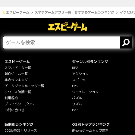
エスピーゲーム
スマホゲームアプリ一覧・おすすめゲームランキング
イケない
エスピーゲーム
ジャンル別ランキング
スマホゲーム一覧
RPG
新作ゲーム一覧
アクション
総合ランキング
スポーツ
ゲームジャンル・タグ一覧
FPS
リリース時期一覧
シミュレーション
利用規約
パズル
プライバシーポリシー
リズム
お問い合わせ
PvP
時期別ランキング
OS別トップランキング
2026年08月リリース
iPhoneゲームトップ無料