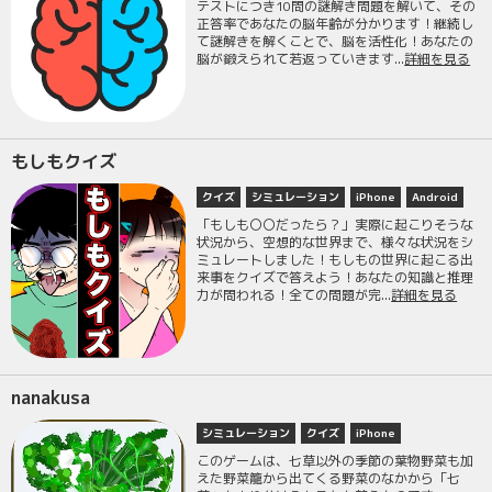
テストにつき10問の謎解き問題を解いて、その
正答率であなたの脳年齢が分かります！継続し
て謎解きを解くことで、脳を活性化！あなたの
脳が鍛えられて若返っていきます...
詳細を見る
もしもクイズ
クイズ
シミュレーション
iPhone
Android
「もしも〇〇だったら？」実際に起こりそうな
状況から、空想的な世界まで、様々な状況をシ
ミュレートしました！もしもの世界に起こる出
来事をクイズで答えよう！あなたの知識と推理
力が問われる！全ての問題が完...
詳細を見る
nanakusa
シミュレーション
クイズ
iPhone
このゲームは、七草以外の季節の葉物野菜も加
えた野菜籠から出てくる野菜のなかから「七