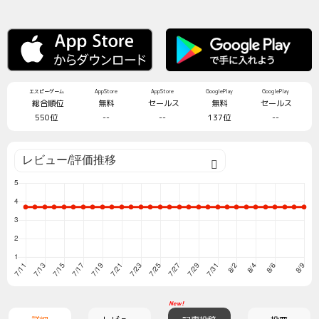
エスピーゲーム
AppStore
AppStore
GooglePlay
GooglePlay
総合順位
無料
セールス
無料
セールス
550位
--
--
137位
--
New!