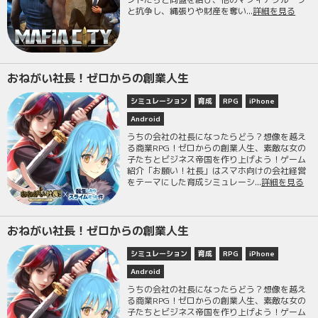
と抗争し、縄張りや財産を奪い...
詳細を見る
おねがい社長！ゼロからの創業人生
シミュレーション
育成
RPG
iPhone
Android
うちの会社の社長になったらどう？想像を越え
る商業RPG！ゼロからの創業人生、素敵な女の
子たちとビジネス帝国を作り上げよう！ゲーム
紹介「お願い！社長」はスマホ向けの会社経営
をテーマにした育成シミュレーシ...
詳細を見る
おねがい社長！ゼロからの創業人生
シミュレーション
育成
RPG
iPhone
Android
うちの会社の社長になったらどう？想像を越え
る商業RPG！ゼロからの創業人生、素敵な女の
子たちとビジネス帝国を作り上げよう！ゲーム