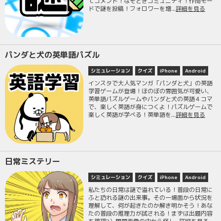
てコメント！なぞときコミュニティ！作問モー
ドで謎を投稿！フォロワーを増...
詳細を見る
パンダと犬の英単語パズル
シミュレーション
クイズ
iPhone
Android
インスタで大人気マンガ「パンダと犬」の英語
学習ゲームが登場！ほのぼの雰囲気が可愛い、
英単語パズルゲームやパンダと犬の英語４コマ
で、楽しく英語が身につくよ！パズルゲームで
楽しく英語が学べる！英単語を...
詳細を見る
日常ミステリー
シミュレーション
クイズ
iPhone
Android
私たちの日常は謎で溢れている！普段の日常に
ふと訪れる謎の出来事。その一場面から状況を
理解して、何が起きたのか解き明かそう！あな
たの普段の推理力が試される！まずは出題内容