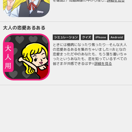
を確認2）問題画像の中から怪し...
詳細を見る
大人の恋愛あるある
シミュレーション
クイズ
iPhone
Android
ときには憶病になったり焦ったり…そんな大人
の恋愛あるあるを集めちゃいました!!おとなの
恋愛まっただ中のあなたも、もう落ち着いちゃ
ったというあなたも、恋を知っているすべての
皆さまが共感できるはず!!
詳細を見る