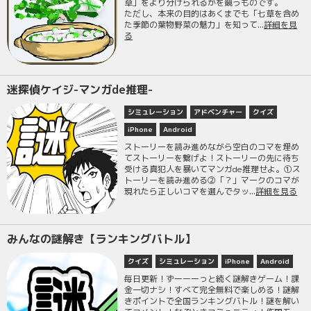
草」をより分けられるかを競うものです。
ただし、本来の目的はあくまでも「七草を含め
た季節の葉物野菜の魅力」を知って...
詳細を見
る
迷探偵ケイジ-マンガde推理-
シミュレーション
アドベンチャー
クイズ
iPhone
Android
ストーリーを読み進めながら空白のコマを埋め
てストーリーを繋げよ！ストーリーの先に待ち
受ける真犯人を暴いてマンガde推理せよ。①ス
トーリーを読み進める②「？」マークのコマが
現れたら正しいコマを選んでタッ...
詳細を見る
‎みんなの謎解き【ランキングバトル】
クイズ
シミュレーション
iPhone
Android
毎日更新！ずーーーっと続く謎解きゲーム！課
金一切ナシ！すべて完全無料で楽しめる！謎解
きポイントで全国ランキングバトル！謎を解い