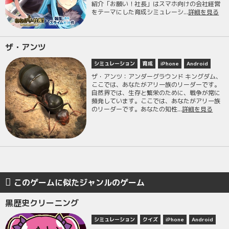
紹介「お願い！社長」はスマホ向けの会社経営
をテーマにした育成シミュレーシ...
詳細を見る
ザ・アンツ
シミュレーション
育成
iPhone
Android
ザ・アンツ：アンダーグラウンド キングダム、
ここでは、あなたがアリ一族のリーダーです。
自然界では、生存と繁栄のために、戦争が常に
頻発しています。ここでは、あなたがアリ一族
のリーダーです。あなたの知性...
詳細を見る
このゲームに似たジャンルのゲーム
黒歴史クリーニング
シミュレーション
クイズ
iPhone
Android