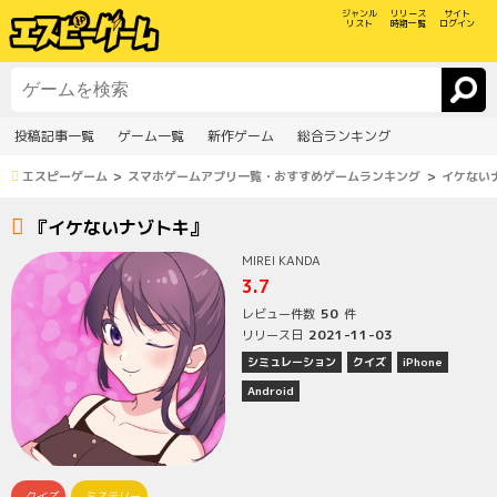
ジャンル
リリース
サイト
リスト
時期一覧
ログイン
投稿記事一覧
ゲーム一覧
新作ゲーム
総合ランキング
エスピーゲーム
スマホゲームアプリ一覧・おすすめゲームランキング
イケない
『イケないナゾトキ』
MIREI KANDA
3.7
50
レビュー件数
件
2021-11-03
リリース日
シミュレーション
クイズ
iPhone
Android
クイズ
ミステリー