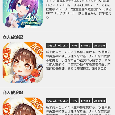
す！？-楽器を持たないパンクバンドBiSHの楽
曲とスタジオ白組による迫力のムービーで彩る
壮絶なストーリー“魑魅魍魎が跋扈(ばっこ)する
RPG”「ラグナドール 妖しき皇帝と...
詳細を見
る
商人放浪記
シミュレーション
RPG
iPhone
Android
新米商人としての人生が幕を開ける。水墨画風
の街並みにならぶ様々なお店...リアルな古代都
市を再現！小さなお店の経営から始まり、やが
ては大富豪に！？古代の様々な職業を体感。納
官師に傀儡師、さらに墓泥棒ま...
詳細を見る
商人放浪記
シミュレーション
RPG
iPhone
Android
新米商人としての人生が幕を開ける。水墨画風
の街並みにならぶ様々なお店...リアルな古代都