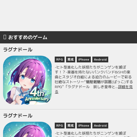
おすすめのゲーム
ラグナドール
RPG
育成
iPhone
Android
-ヒト型進化した妖怪たちがニンゲンを滅ぼ
す！？-楽器を持たないパンクバンドBiSHの楽
曲とスタジオ白組による迫力のムービーで彩る
壮絶なストーリー“魑魅魍魎が跋扈(ばっこ)する
RPG”「ラグナドール 妖しき皇帝と...
詳細を見
る
ラグナドール
RPG
育成
iPhone
Android
-ヒト型進化した妖怪たちがニンゲンを滅ぼ