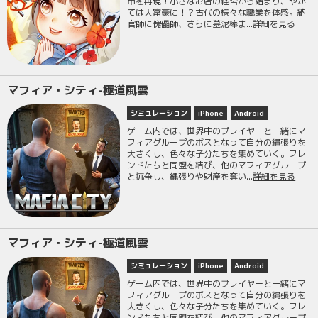
市を再現！小さなお店の経営から始まり、やが
ては大富豪に！？古代の様々な職業を体感。納
官師に傀儡師、さらに墓泥棒ま...
詳細を見る
マフィア・シティ-極道風雲
シミュレーション
iPhone
Android
ゲーム内では、世界中のプレイヤーと一緒にマ
フィアグループのボスとなって自分の縄張りを
大きくし、色々な子分たちを集めていく。フレ
ンドたちと同盟を結び、他のマフィアグループ
と抗争し、縄張りや財産を奪い...
詳細を見る
マフィア・シティ-極道風雲
シミュレーション
iPhone
Android
ゲーム内では、世界中のプレイヤーと一緒にマ
フィアグループのボスとなって自分の縄張りを
大きくし、色々な子分たちを集めていく。フレ
ンドたちと同盟を結び、他のマフィアグループ