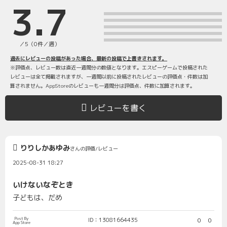
3.7
／5（0件／週）
過去にレビューの投稿があった場合、最新の投稿で上書きされます。
※評価点、レビュー数は直近一週間分の数値となります。エスピーゲームで投稿された
レビューは全て掲載されますが、一週間以前に投稿されたレビューの評価点・件数は加
算されません。AppStoreのレビューも一週間分は評価点、件数に加算されます。
レビューを書く
りりしかあゆみ
さんの評価/レビュー
2025-08-31 18:27
いけないなぞとき
子どもは、だめ
Post By
ID：13081664435
0
0
App Store