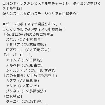
自分のキャラを消してスキルをチャージし、タイミングを見て
スキル発動！
強力なスキルを使いステージクリアを目指そう！
■ゲーム内ボイスは新規録りおろし！
ここでしか聞けないボイスも多数実装！
「Re:ゼロから始める異世界生活」
スバル（CV:小林 裕介）
エミリア（CV:高橋 李依）
ロズワール（CV:子安 武人）
「オーバーロード」
アインズ（CV:日野 聡）
アルベド（CV:原 由実）
シャルティア（CV:上坂 すみれ）
「この素晴らしい世界に祝福を！」
カズマ（CV:福島 潤）
アクア（CV:雨宮 天）
ダクネス（CV:茅野 愛衣）
「幼女戦記」
ターニャ（CV:悠木 碧）