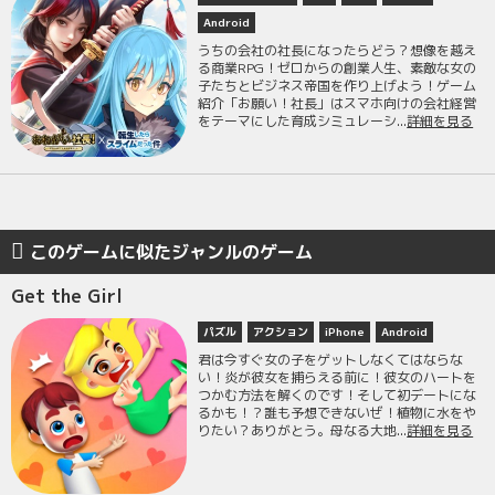
Android
うちの会社の社長になったらどう？想像を越え
る商業RPG！ゼロからの創業人生、素敵な女の
子たちとビジネス帝国を作り上げよう！ゲーム
紹介「お願い！社長」はスマホ向けの会社経営
をテーマにした育成シミュレーシ...
詳細を見る
このゲームに似たジャンルのゲーム
Get the Girl
パズル
アクション
iPhone
Android
君は今すぐ女の子をゲットしなくてはならな
い！炎が彼女を捕らえる前に！彼女のハートを
つかむ方法を解くのです！そして初デートにな
るかも！？誰も予想できないぜ！植物に水をや
りたい？ありがとう。母なる大地...
詳細を見る