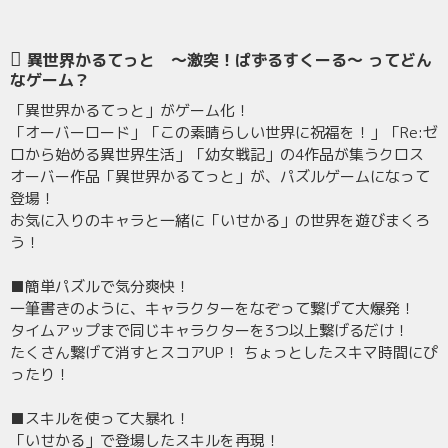
異世界かるてっと ～激突！ぱずるすくーる～ ってどん
なゲーム？
「異世界かるてっと」がゲーム化！
「オーバーロード」「この素晴らしい世界に祝福を！」「Re:ゼ
ロから始める異世界生活」「幼女戦記」の4作品が集うクロス
オーバー作品「異世界かるてっと」が、パズルゲームになって
登場！
お気に入りのキャラと一緒に「いせかる」の世界を遊びまくろ
う！
■簡単パズルで気分爽快！
一筆書きのように、キャラクターをなぞって繋げて大爆発！
タイムアップまで同じキャラクターを3つ以上繋げるだけ！
たくさん繋げて消すとスコアUP！ ちょっとしたスキマ時間にぴ
ったり！
■スキルを使って大暴れ！
「いせかる」で登場したスキルを再現！