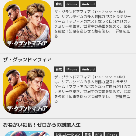
育成
iPhone
Android
ザ・グランドマフィア（The Grand Mafia）
は、リアルタイムの多人数協力型ストラテジー
ゲーム！マフィアのボスとなって自分だけのフ
ァミリーを築き、世界中の英雄を集めて、武装
を強化！知略を巡らせて敵を倒し、...
詳細を見
る
ザ・グランドマフィア
育成
iPhone
Android
ザ・グランドマフィア（The Grand Mafia）
は、リアルタイムの多人数協力型ストラテジー
ゲーム！マフィアのボスとなって自分だけのフ
ァミリーを築き、世界中の英雄を集めて、武装
を強化！知略を巡らせて敵を倒し、...
詳細を見
る
おねがい社長！ゼロからの創業人生
シミュレーション
育成
RPG
iPhone