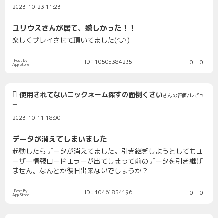
2023-10-23 11:23
ユリウスさんが居て、嬉しかった！！
楽しくプレイさせて頂いてました(◜ᴗ◝ )
Post By
ID：10505384235
0
0
App Store
使用されてないニックネーム探すの面倒くさい
さんの評価/レビュ
ー
2023-10-11 18:00
データが消えてしまいました
起動したらデータが消えてました。引き継ぎしようとしてもユ
ーザー情報ロードエラーが出てしまって前のデータを引き継げ
ません。なんとか復旧出来ないでしょうか？
Post By
ID：10461854196
0
0
App Store