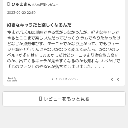
ひゅまきん
さんの評価/レビュー
2023-09-20 22:59
好きなキャラだと楽しくなるんだ
今までパズルは単純でやる気がしなかったが、好きなキャラで
やるとここまで楽しいんだってびっくり ラムでやりたかったけ
どなぜか点数伸びす、ターニャでかなり上がって、でもヴィー
シャ意外と行くんじゃないかなって変えてみたら、かなりのレ
ベル ⭐︎が多いせいもあるかもだけどターニャより潜在能力高い
のか、出てくるキャラが見やすくなるのかも知れない おかげで
「このファン」のやる気が落ちてしまいました、、、、
Post By
ID：10388177235
0
0
App Store
レビューをもっと見る