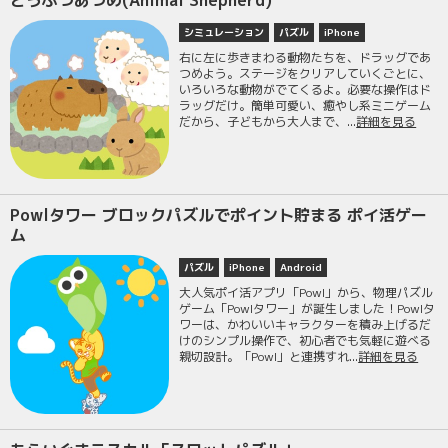
どうぶつあつめ(Animal Shepherd)
シミュレーション
パズル
iPhone
右に左に歩きまわる動物たちを、ドラッグであ
つめよう。ステージをクリアしていくごとに、
いろいろな動物がでてくるよ。必要な操作はド
ラッグだけ。簡単可愛い、癒やし系ミニゲーム
だから、子どもから大人まで、...
詳細を見る
Powlタワー ブロックパズルでポイント貯まる ポイ活ゲー
ム
パズル
iPhone
Android
大人気ポイ活アプリ「Powl」から、物理パズル
ゲーム「Powlタワー」が誕生しました！Powlタ
ワーは、かわいいキャラクターを積み上げるだ
けのシンプル操作で、初心者でも気軽に遊べる
親切設計。「Powl」と連携すれ...
詳細を見る