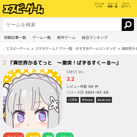
ジャンル
リリース
サイト
リスト
時期一覧
ログイン
投稿記事一覧
ゲーム一覧
新作ゲーム
総合ランキング
エスピーゲーム
スマホゲームアプリ一覧・おすすめゲームランキング
異世界か
『異世界かるてっと ～激突！ぱずるすくーる～』
CREST Inc.
2.2
50
レビュー件数
件
2021-07-28
リリース日
パズル
iPhone
Android
タイミング
異世界
爽快
ステージ