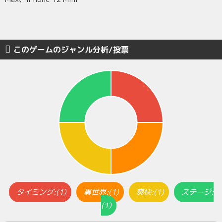
このゲームのジャンル分析/投票
タイミング:(1)
異世界:(1)
爽快:(1)
ステージ:
(1)