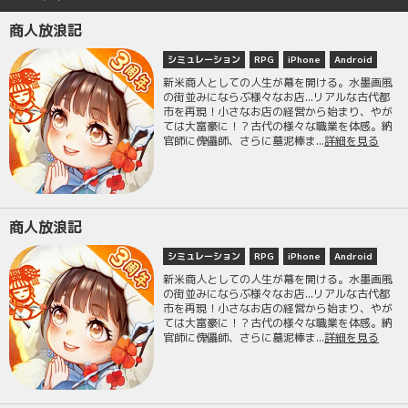
商人放浪記
シミュレーション
RPG
iPhone
Android
新米商人としての人生が幕を開ける。水墨画風
の街並みにならぶ様々なお店...リアルな古代都
市を再現！小さなお店の経営から始まり、やが
ては大富豪に！？古代の様々な職業を体感。納
官師に傀儡師、さらに墓泥棒ま...
詳細を見る
商人放浪記
シミュレーション
RPG
iPhone
Android
新米商人としての人生が幕を開ける。水墨画風
の街並みにならぶ様々なお店...リアルな古代都
市を再現！小さなお店の経営から始まり、やが
ては大富豪に！？古代の様々な職業を体感。納
官師に傀儡師、さらに墓泥棒ま...
詳細を見る