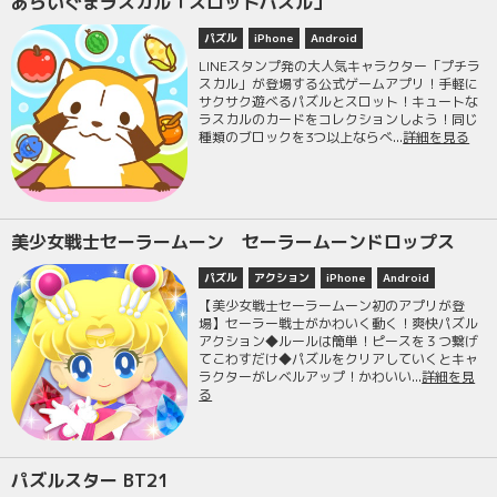
あらいぐまラスカル「スロットパズル」
パズル
iPhone
Android
LINEスタンプ発の大人気キャラクター「プチラ
スカル」が登場する公式ゲームアプリ！手軽に
サクサク遊べるパズルとスロット！キュートな
ラスカルのカードをコレクションしよう！同じ
種類のブロックを3つ以上ならべ...
詳細を見る
美少女戦士セーラームーン セーラームーンドロップス
パズル
アクション
iPhone
Android
【美少女戦士セーラームーン初のアプリが登
場】セーラー戦士がかわいく動く！爽快パズル
アクション◆ルールは簡単！ピースを３つ繋げ
てこわすだけ◆パズルをクリアしていくとキャ
ラクターがレベルアップ！かわいい...
詳細を見
る
パズルスター BT21