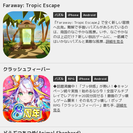
Faraway: Tropic Escape
パズル
iPhone
Android
『Faraway: Tropic Escape』で全く新しい冒険
へ出発。難解で手強いパズルがあふれているの
は、南国のなごやかな風景。いや、なごやかな
のは上辺だけ？新しい脱出ゲームに、一筋縄で
はいかないパズルと素敵な風景...
詳細を見る
クラッシュフィーバー
パズル
RPG
iPhone
Android
◆話題沸騰中！「ブッ快感」が熱い！◆キャン
ペーン続々実施！始めるなら今！全国マルチプ
レイでレアガチャ28回分回せる！最強のブッ壊
しゲーム襲来！ その名もブッ壊し！ポップ
RPG「クラッシュフィーバー」最も手...
詳細を
見る