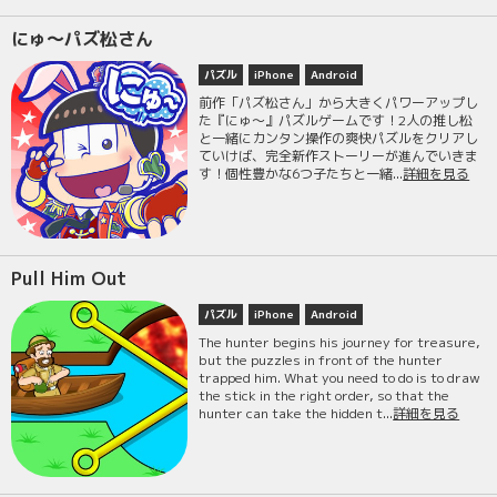
にゅ～パズ松さん
パズル
iPhone
Android
前作「パズ松さん」から大きくパワーアップし
た『にゅ～』パズルゲームです！2人の推し松
と一緒にカンタン操作の爽快パズルをクリアし
ていけば、完全新作ストーリーが進んでいきま
す！個性豊かな6つ子たちと一緒...
詳細を見る
Pull Him Out
パズル
iPhone
Android
The hunter begins his journey for treasure,
but the puzzles in front of the hunter
trapped him. What you need to do is to draw
the stick in the right order, so that the
hunter can take the hidden t...
詳細を見る