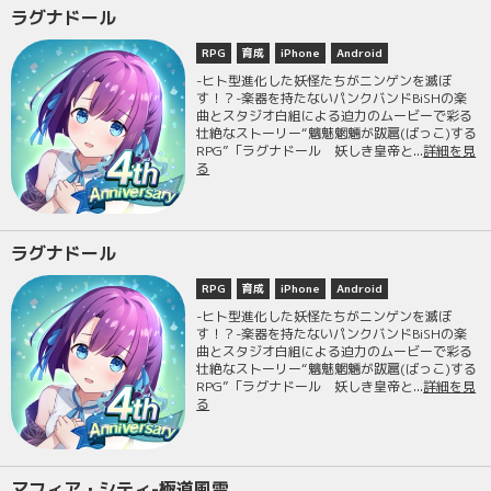
ラグナドール
RPG
育成
iPhone
Android
-ヒト型進化した妖怪たちがニンゲンを滅ぼ
す！？-楽器を持たないパンクバンドBiSHの楽
曲とスタジオ白組による迫力のムービーで彩る
壮絶なストーリー“魑魅魍魎が跋扈(ばっこ)する
RPG”「ラグナドール 妖しき皇帝と...
詳細を見
る
ラグナドール
RPG
育成
iPhone
Android
-ヒト型進化した妖怪たちがニンゲンを滅ぼ
す！？-楽器を持たないパンクバンドBiSHの楽
曲とスタジオ白組による迫力のムービーで彩る
壮絶なストーリー“魑魅魍魎が跋扈(ばっこ)する
RPG”「ラグナドール 妖しき皇帝と...
詳細を見
る
マフィア・シティ-極道風雲