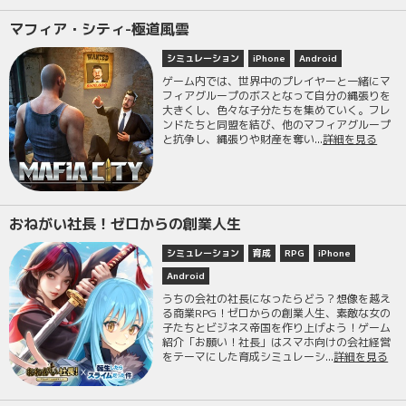
マフィア・シティ-極道風雲
シミュレーション
iPhone
Android
ゲーム内では、世界中のプレイヤーと一緒にマ
フィアグループのボスとなって自分の縄張りを
大きくし、色々な子分たちを集めていく。フレ
ンドたちと同盟を結び、他のマフィアグループ
と抗争し、縄張りや財産を奪い...
詳細を見る
おねがい社長！ゼロからの創業人生
シミュレーション
育成
RPG
iPhone
Android
うちの会社の社長になったらどう？想像を越え
る商業RPG！ゼロからの創業人生、素敵な女の
子たちとビジネス帝国を作り上げよう！ゲーム
紹介「お願い！社長」はスマホ向けの会社経営
をテーマにした育成シミュレーシ...
詳細を見る