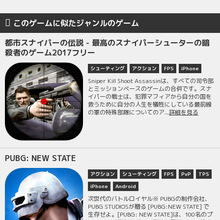
このゲームに似たジャンルのゲーム
都市スナイパーの伝説 - 最高のスナイパーシューターの暗
殺者のゲーム2017フリー
シューティング
アクション
FPS
iPhone
Sniper Kill Shoot Assassinは、すべての司令部
とミッションベースのゲームの合併です。スナ
イパーの戦士は、犯罪マフィアから自分の国を
救うために自分の人生を犠牲にしている最前線
の軍の特殊部隊についてのア...
詳細を見る
PUBG: NEW STATE
アクション
シューティング
FPS
PvP
TPS
iPhone
Android
次世代のバトルロイヤル※ PUBGの制作会社、
PUBG STUDIOSが贈る [PUBG:NEW STATE] で
生存せよ。[PUBG: NEW STATE]は、100名のプ