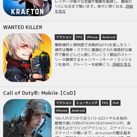
レイヤーが様々な武器や戦略を駆使し、最後の
1人になるまで戦います。徐々に狭くなる...
詳細
を見る
WANTED KILLER
アクション
FPS
iPhone
Android
簡単操作と爽快感で本格的なFPSを楽しもう！
操作は簡単！スマホに最適化された直感的な操
作で敵をどんどん倒していこう！緊迫のストー
リーが展開するキャンペーンモード！ミッショ
ンを進め、ストーリーを紐解こう...
詳細を見る
Call of Duty®: Mobile【CoD】
アクション
シューティング
FPS
PvP
iPhone
Android
100人がぶつかり合うバトルロイヤルを始め、
展開が速い5対5のTEAM DEATHMATCHや、身
の毛もよだつゾンビアクション、スナイパーvs
スナイパーの戦いまで、Activisionが贈る基本