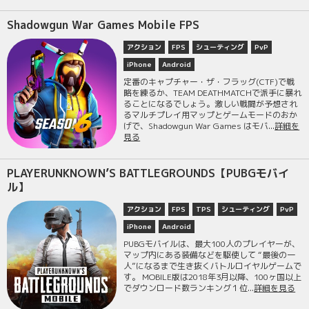
Shadowgun War Games Mobile FPS
アクション
FPS
シューティング
PvP
iPhone
Android
定番のキャプチャー・ザ・フラッグ(CTF)で戦
略を練るか、TEAM DEATHMATCHで派手に暴れ
ることになるでしょう。激しい戦闘が予想され
るマルチプレイ用マップとゲームモードのおか
げで、Shadowgun War Games​ はモバ...
詳細を
見る
PLAYERUNKNOWN’S BATTLEGROUNDS【PUBGモバイ
ル】
アクション
FPS
TPS
シューティング
PvP
iPhone
Android
PUBGモバイルは、最大100人のプレイヤーが、
マップ内にある装備などを駆使して “最後の一
人”になるまで生き抜くバトルロイヤルゲームで
す。 MOBILE版は2018年3月以降、100ヶ国以上
でダウンロード数ランキング１位...
詳細を見る