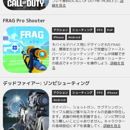
プレイ無料のCALL OF DUTY®: MOBILEで...
詳
細を見る
FRAG Pro Shooter
アクション
シューティング
FPS
PvP
iPhone
Android
モバイルデバイス用にデザインされたFRAG
は、携帯またはタブレットで完璧なファースト
パーソン・シューティング・ゲームが体験でき
ます！リアルタイム・チーム対決！シューター
の視点でキャラクターを操作しよう...
詳細を見
る
デッドファイアー: ゾンビシューティング
アクション
シューティング
FPS
iPhone
Android
スナイパー、ショットガン、サブマシンガン、
ライフル銃など様々なスタイルの武器が存在し
ます。武器の特性を把握すると、ゾンビ狩りは
もう難しいことじゃありません。キャラクター
の身体部位にギアを装着してく...
詳細を見る