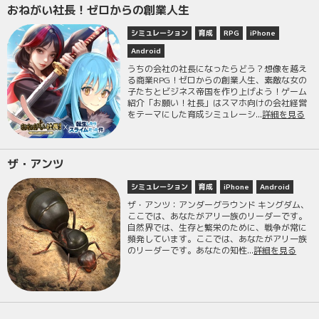
おねがい社長！ゼロからの創業人生
シミュレーション
育成
RPG
iPhone
Android
うちの会社の社長になったらどう？想像を越え
る商業RPG！ゼロからの創業人生、素敵な女の
子たちとビジネス帝国を作り上げよう！ゲーム
紹介「お願い！社長」はスマホ向けの会社経営
をテーマにした育成シミュレーシ...
詳細を見る
ザ・アンツ
シミュレーション
育成
iPhone
Android
ザ・アンツ：アンダーグラウンド キングダム、
ここでは、あなたがアリ一族のリーダーです。
自然界では、生存と繁栄のために、戦争が常に
頻発しています。ここでは、あなたがアリ一族
のリーダーです。あなたの知性...
詳細を見る