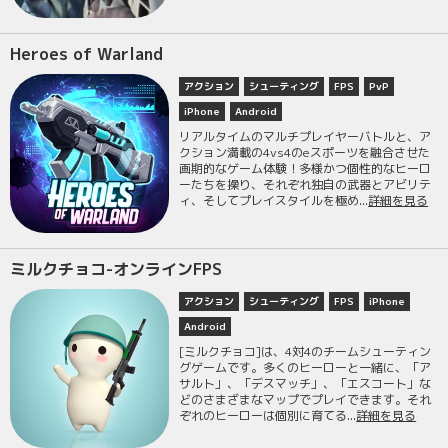
Heroes of Warland
アクション
シューティング
FPS
PvP
iPhone
Android
リアルタイムのマルチプレイヤーバトルと、ア
クション満載の4vs4のeスポーツを融合させた
画期的なゲーム体験！多様かつ個性的なヒーロ
ーたちを操り、それぞれ独自の武器とアビリテ
ィ、そしてプレイスタイルを極め...
詳細を見る
ミルクチョコ-オンラインFPS
アクション
シューティング
FPS
iPhone
Android
[ミルクチョコ]は、4対4のチームシューティン
グゲームです。多くのヒーローと一緒に、「ア
サルト」、「デスマッチ」、「エスコート」な
どのさまざまなマップでプレイできます。それ
ぞれのヒーローは個別に育てる...
詳細を見る