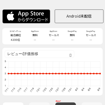
Android未配信
エスピーゲーム
AppStore
AppStore
GooglePlay
GooglePlay
総合順位
無料
セールス
無料
セールス
4208位
--
--
--
--
New!