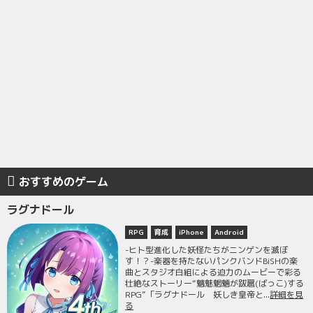
おすすめのゲーム
ラグナドール
RPG
育成
iPhone
Android
-ヒト型進化した妖怪たちがニンゲンを滅ぼ
す！？-楽器を持たないパンクバンドBiSHの楽
曲とスタジオ白組による迫力のムービーで彩る
壮絶なストーリー“魑魅魍魎が跋扈(ばっこ)する
RPG”「ラグナドール 妖しき皇帝と...
詳細を見
る