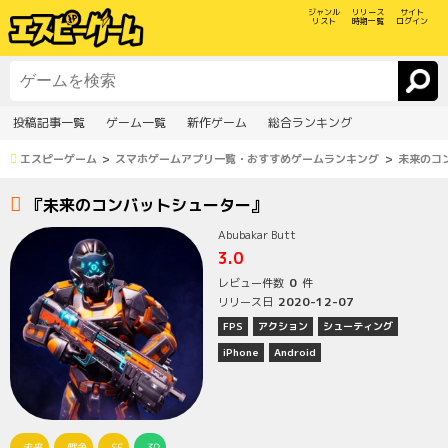
ジャンル
リリース
サイト
リスト
時期一覧
ログイン
投稿記事一覧
ゲーム一覧
新作ゲーム
総合ランキング
エスピーゲーム
スマホゲームアプリ一覧・おすすめゲームランキング
未来のコ
『未来のコンバットシューター』
Abubakar Butt
3.0
0
レビュー件数
件
2020-12-07
リリース日
FPS
アクション
シューティング
iPhone
Android
未来
戦争
SF
3D