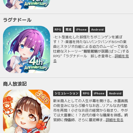
ラグナドール
RPG
育成
iPhone
Android
-ヒト型進化した妖怪たちがニンゲンを滅ぼ
す！？-楽器を持たないパンクバンドBiSHの楽
曲とスタジオ白組による迫力のムービーで彩る
壮絶なストーリー“魑魅魍魎が跋扈(ばっこ)する
RPG”「ラグナドール 妖しき皇帝と...
詳細を見
る
商人放浪記
シミュレーション
RPG
iPhone
Android
新米商人としての人生が幕を開ける。水墨画風
の街並みにならぶ様々なお店...リアルな古代都
市を再現！小さなお店の経営から始まり、やが
ては大富豪に！？古代の様々な職業を体感。納
官師に傀儡師、さらに墓泥棒ま...
詳細を見る