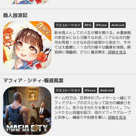
商人放浪記
シミュレーション
RPG
iPhone
Android
新米商人としての人生が幕を開ける。水墨画風
の街並みにならぶ様々なお店...リアルな古代都
市を再現！小さなお店の経営から始まり、やが
ては大富豪に！？古代の様々な職業を体感。納
官師に傀儡師、さらに墓泥棒ま...
詳細を見る
マフィア・シティ-極道風雲
シミュレーション
iPhone
Android
ゲーム内では、世界中のプレイヤーと一緒にマ
フィアグループのボスとなって自分の縄張りを
大きくし、色々な子分たちを集めていく。フレ
ンドたちと同盟を結び、他のマフィアグループ
と抗争し、縄張りや財産を奪い...
詳細を見る