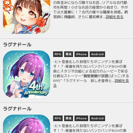
の街並みにならぶ様々なお店...リアルな古代都
市を再現！小さなお店の経営から始まり、やが
ては大富豪に！？古代の様々な職業を体感。納
官師に傀儡師、さらに墓泥棒ま...
詳細を見る
ラグナドール
RPG
育成
iPhone
Android
-ヒト型進化した妖怪たちがニンゲンを滅ぼ
す！？-楽器を持たないパンクバンドBiSHの楽
曲とスタジオ白組による迫力のムービーで彩る
壮絶なストーリー“魑魅魍魎が跋扈(ばっこ)する
RPG”「ラグナドール 妖しき皇帝と...
詳細を見
る
ラグナドール
RPG
育成
iPhone
Android
-ヒト型進化した妖怪たちがニンゲンを滅ぼ
す！？-楽器を持たないパンクバンドBiSHの楽