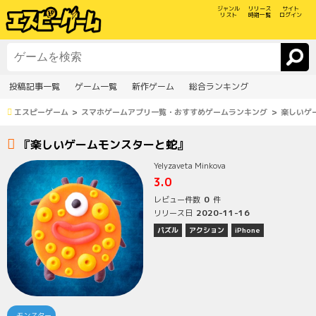
ジャンル
リリース
サイト
リスト
時期一覧
ログイン
投稿記事一覧
ゲーム一覧
新作ゲーム
総合ランキング
エスピーゲーム
スマホゲームアプリ一覧・おすすめゲームランキング
楽しいゲ
『楽しいゲームモンスターと蛇』
Yelyzaveta Minkova
3.0
0
レビュー件数
件
2020-11-16
リリース日
パズル
アクション
iPhone
モンスター