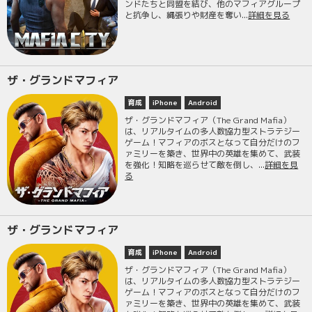
ンドたちと同盟を結び、他のマフィアグループ
と抗争し、縄張りや財産を奪い...
詳細を見る
ザ・グランドマフィア
育成
iPhone
Android
ザ・グランドマフィア（The Grand Mafia）
は、リアルタイムの多人数協力型ストラテジー
ゲーム！マフィアのボスとなって自分だけのフ
ァミリーを築き、世界中の英雄を集めて、武装
を強化！知略を巡らせて敵を倒し、...
詳細を見
る
ザ・グランドマフィア
育成
iPhone
Android
ザ・グランドマフィア（The Grand Mafia）
は、リアルタイムの多人数協力型ストラテジー
ゲーム！マフィアのボスとなって自分だけのフ
ァミリーを築き、世界中の英雄を集めて、武装