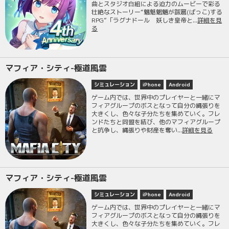
曲とスタジオ白組による迫力のムービーで彩る
壮絶なストーリー“魑魅魍魎が跋扈(ばっこ)する
RPG”「ラグナドール 妖しき皇帝と...
詳細を見
る
マフィア・シティ-極道風雲
シミュレーション
iPhone
Android
ゲーム内では、世界中のプレイヤーと一緒にマ
フィアグループのボスとなって自分の縄張りを
大きくし、色々な子分たちを集めていく。フレ
ンドたちと同盟を結び、他のマフィアグループ
と抗争し、縄張りや財産を奪い...
詳細を見る
マフィア・シティ-極道風雲
シミュレーション
iPhone
Android
ゲーム内では、世界中のプレイヤーと一緒にマ
フィアグループのボスとなって自分の縄張りを
大きくし、色々な子分たちを集めていく。フレ