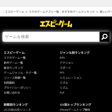
エスピーゲーム
スマホゲームアプリ一覧・おすすめゲームランキング
楽しいゲ
エスピーゲーム
ジャンル別ランキング
スマホゲーム一覧
RPG
新作ゲーム一覧
アクション
総合ランキング
スポーツ
ゲームジャンル・タグ一覧
FPS
リリース時期一覧
シミュレーション
利用規約
パズル
プライバシーポリシー
リズム
お問い合わせ
PvP
時期別ランキング
OS別トップランキング
2026年08月リリース
iPhoneゲームトップ無料