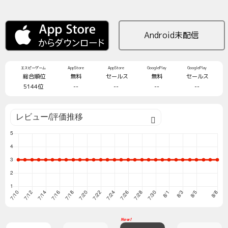
Android未配信
エスピーゲーム
AppStore
AppStore
GooglePlay
GooglePlay
総合順位
無料
セールス
無料
セールス
5144位
--
--
--
--
New!