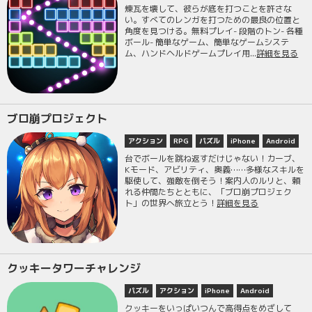
煉瓦を壊して、彼らが底を打つことを許さな
い。すべてのレンガを打つための最良の位置と
角度を見つける。無料プレイ- 段階のトン- 各種
ボール- 簡単なゲーム、簡単なゲームシステ
ム、ハンドヘルドゲームプレイ用...
詳細を見る
ブロ崩プロジェクト
アクション
RPG
パズル
iPhone
Android
台でボールを跳ね返すだけじゃない！カーブ、
Kモード、アビリティ、奥義……多様なスキルを
駆使して、強敵を倒そう！案内人のルリと、頼
れる仲間たちとともに、「ブロ崩プロジェク
ト」の世界へ旅立とう！
詳細を見る
クッキータワーチャレンジ
パズル
アクション
iPhone
Android
クッキーをいっぱいつんで高得点をめざして