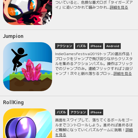
ついていると、危険な番犬ロボ「タイガーズア
イ」に追いつかれて噛みつかれ...
詳細を見る
Jumpion
アクション
パズル
iPhone
Android
IndieGamesFestival2019トップ20選出作品！
ブロックをジャンプで飛び回りながらクリスタ
ルを集めるアクションパズル。操作はフリック
でのジャンプのみ。連続フリックすれば２段ジ
ャンプ！次々と崩れ落ちるブロッ...
詳細を見る
RollKing
パズル
アクション
iPhone
画面をスワイプして、落ちてくるボールをゴー
ルまでコントロールしよう。進めれば進めるほ
ど難解になっていくパズルゲームに挑戦！
詳細
を見る