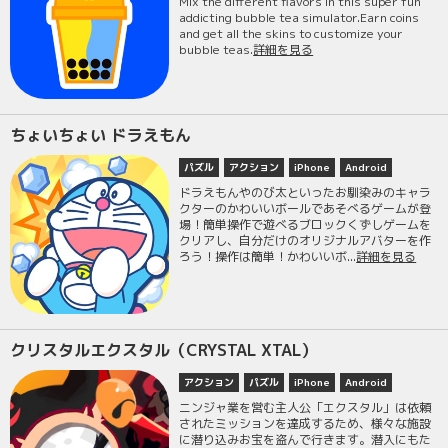
Mix the different flavors in this super fun
addicting bubble tea simulator.Earn coins
and get all the skins to customize your
bubble teas.
詳細を見る
ちょいちょい ドラえもん
パズル
アクション
iPhone
Android
ドラえもんやのび太といったお馴染みのキャラ
クターのかわいいボールであそべるゲームが登
場！簡単操作で遊べるブロックくずしゲームを
クリアし、自分だけのオリジナルアバターを作
ろう！操作は簡単！かわいいボ...
詳細を見る
クリスタルエクスタル（CRYSTAL XTAL）
アクション
パズル
iPhone
Android
ニンジャ業を営む主人公「エクスタル」は依頼
されたミッションを達成するため、様々な施設
に潜り込みお宝を盗んで行きます。潜入にもた