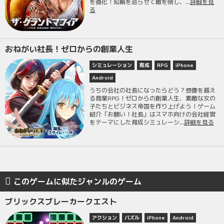
を強化！知略を巡らせて敵を倒し、...
詳細を見
る
おねがい社長！ゼロからの創業人生
シミュレーション
育成
RPG
iPhone
Android
うちの会社の社長になったらどう？想像を越え
る商業RPG！ゼロからの創業人生、素敵な女の
子たちとビジネス帝国を作り上げよう！ゲーム
紹介「お願い！社長」はスマホ向けの会社経営
をテーマにした育成シミュレーシ...
詳細を見る
このゲームに似たジャンルのゲーム
ブリックスブレーカークエスト
アクション
パズル
iPhone
Android