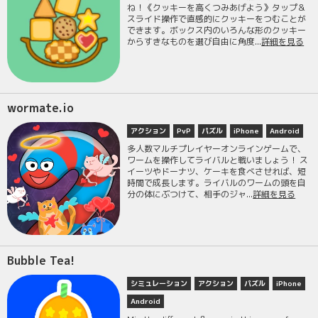
ね！《クッキーを高くつみあげよう》タップ＆
スライド操作で直感的にクッキーをつむことが
できます。ボックス内のいろんな形のクッキー
からすきなものを選び自由に角度...
詳細を見る
wormate.io
アクション
PvP
パズル
iPhone
Android
多人数マルチプレイヤーオンラインゲームで、
ワームを操作してライバルと戦いましょう！ ス
イーツやドーナツ、ケーキを食べさせれば、短
時間で成長します。ライバルのワームの頭を自
分の体にぶつけて、相手のジャ...
詳細を見る
Bubble Tea!
シミュレーション
アクション
パズル
iPhone
Android