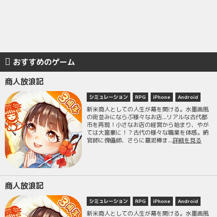
おすすめのゲーム
商人放浪記
シミュレーション
RPG
iPhone
Android
新米商人としての人生が幕を開ける。水墨画風
の街並みにならぶ様々なお店...リアルな古代都
市を再現！小さなお店の経営から始まり、やが
ては大富豪に！？古代の様々な職業を体感。納
官師に傀儡師、さらに墓泥棒ま...
詳細を見る
商人放浪記
シミュレーション
RPG
iPhone
Android
新米商人としての人生が幕を開ける。水墨画風