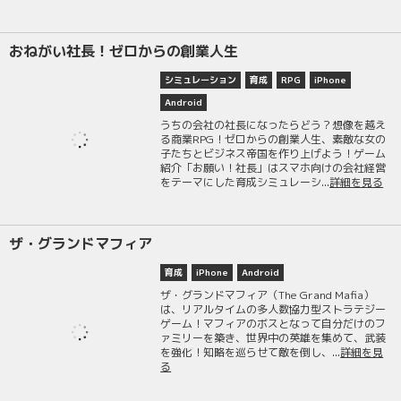
おねがい社長！ゼロからの創業人生
シミュレーション
育成
RPG
iPhone
Android
うちの会社の社長になったらどう？想像を越え
る商業RPG！ゼロからの創業人生、素敵な女の
子たちとビジネス帝国を作り上げよう！ゲーム
紹介「お願い！社長」はスマホ向けの会社経営
をテーマにした育成シミュレーシ...
詳細を見る
ザ・グランドマフィア
育成
iPhone
Android
ザ・グランドマフィア（The Grand Mafia）
は、リアルタイムの多人数協力型ストラテジー
ゲーム！マフィアのボスとなって自分だけのフ
ァミリーを築き、世界中の英雄を集めて、武装
を強化！知略を巡らせて敵を倒し、...
詳細を見
る