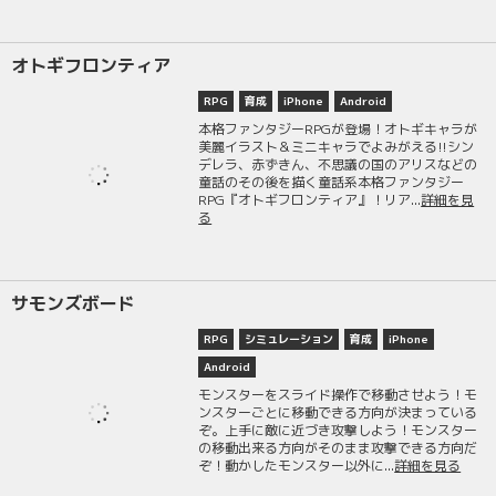
オトギフロンティア
RPG
育成
iPhone
Android
本格ファンタジーRPGが登場！オトギキャラが
美麗イラスト＆ミニキャラでよみがえる!!シン
デレラ、赤ずきん、不思議の国のアリスなどの
童話のその後を描く童話系本格ファンタジー
RPG『オトギフロンティア』！リア...
詳細を見
る
サモンズボード
RPG
シミュレーション
育成
iPhone
Android
モンスターをスライド操作で移動させよう！モ
ンスターごとに移動できる方向が決まっている
ぞ。上手に敵に近づき攻撃しよう！モンスター
の移動出来る方向がそのまま攻撃できる方向だ
ぞ！動かしたモンスター以外に...
詳細を見る