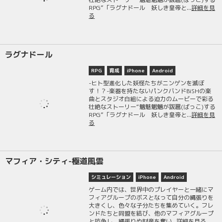
RPG”「ラグナドール 妖しき皇帝と...
詳細を見
る
ラグナドール
RPG
育成
iPhone
Android
-ヒト型進化した妖怪たちがニンゲンを滅ぼ
す！？-楽器を持たないパンクバンドBiSHの楽
曲とスタジオ白組による迫力のムービーで彩る
壮絶なストーリー“魑魅魍魎が跋扈(ばっこ)する
RPG”「ラグナドール 妖しき皇帝と...
詳細を見
る
マフィア・シティ-極道風雲
シミュレーション
iPhone
Android
ゲーム内では、世界中のプレイヤーと一緒にマ
フィアグループのボスとなって自分の縄張りを
大きくし、色々な子分たちを集めていく。フレ
ンドたちと同盟を結び、他のマフィアグループ
と抗争し、縄張りや財産を奪い...
詳細を見る