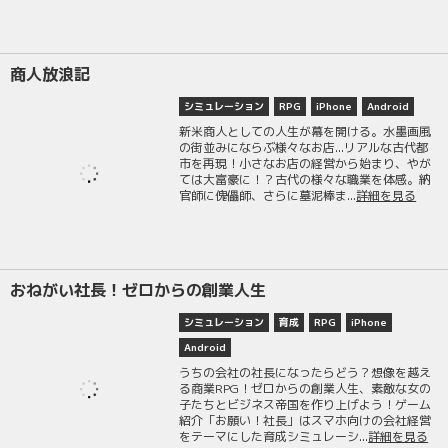
商人放浪記
シミュレーション
RPG
iPhone
Android
新米商人としての人生が幕を開ける。水墨画風
の街並みにならぶ様々なお店...リアルな古代都
市を再現！小さなお店の経営から始まり、やが
ては大富豪に！？古代の様々な職業を体感。納
官師に傀儡師、さらに墓泥棒ま...
詳細を見る
おねがい社長！ゼロからの創業人生
シミュレーション
育成
RPG
iPhone
Android
うちの会社の社長になったらどう？想像を越え
る商業RPG！ゼロからの創業人生、素敵な女の
子たちとビジネス帝国を作り上げよう！ゲーム
紹介「お願い！社長」はスマホ向けの会社経営
をテーマにした育成シミュレーシ...
詳細を見る