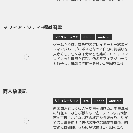
マフィア・シティ-極道風雲
シミュレーション
iPhone
Android
ゲーム内では、世界中のプレイヤーと一緒にマ
フィアグループのボスとなって自分の縄張りを
大きくし、色々な子分たちを集めていく。フレ
ンドたちと同盟を結び、他のマフィアグループ
と抗争し、縄張りや財産を奪い...
詳細を見る
商人放浪記
シミュレーション
RPG
iPhone
Android
新米商人としての人生が幕を開ける。水墨画風
の街並みにならぶ様々なお店...リアルな古代都
市を再現！小さなお店の経営から始まり、やが
ては大富豪に！？古代の様々な職業を体感。納
官師に傀儡師、さらに墓泥棒ま...
詳細を見る