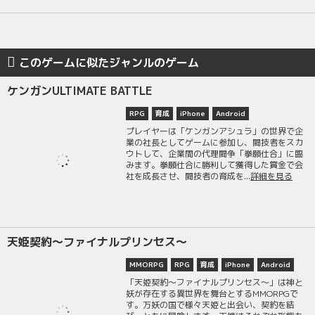
このゲームに似たジャンルのゲーム
ケンガンULTIMATE BATTLE
RPG
育成
iPhone
Android
プレイヤーは「ケンガンアシュラ」の世界で企
業の社長としてゲームに参加し、闘技者をスカ
ウトして、企業間の代理闘争「拳願仕合」に臨
みます。拳願仕合に勝利して獲得した賞金で会
社を成長させ、闘技者の育成を...
詳細を見る
天姫契約～ファイナルプリンセス～
MMORPG
RPG
育成
iPhone
Android
「天姫契約～ファイナルプリンセス～」は神と
妖が存在する異世界を舞台とするMMORPGで
す。万妖の国で様々天姫と出会い、契約を結