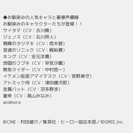
◆お馴染みの人気キャラと豪華声優陣
お馴染みのキャラクターたちが登場！！
サイタマ（CV：古川慎）
ジェノス（CV：石川界人）
戦慄のタツマキ（CV：悠木碧）
音速のソニック（CV：梶裕貴）
キング（CV：安元洋貴）
地獄のフブキ（CV：早見沙織）
無免ライダー（CV：中村悠一）
イケメン仮面アマイマスク（CV：宮野真守）
アトミック侍（CV：津田健次郎）
金属バット（CV：羽多野渉）
童帝（CV：高山みなみ）
andmore
©ONE・村田雄介／集英社・ヒーロー協会本部／©GREE,Inc.