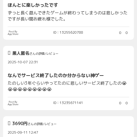
ほんとに楽しかったです
ずっと長く遊んできたゲームが終わってしまうのは悲しかった
ですが長い間お疲れ様でした。
Post By
ID：13255620788
0
0
App Store
黒人匿名
さんの評価/レビュー
2025-10-07 22:31
なんでサービス終了したのか分からない神ゲー
たのしい3年ぐらいやってたのに悲しいサービス終了したの😭
😭😭😭😭😭😭😭😭😭
Post By
ID：13235671141
0
0
App Store
3690円
さんの評価/レビュー
2025-09-11 12:47