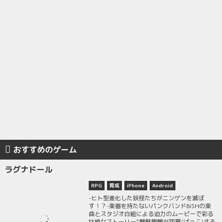
おすすめのゲーム
ラグナドール
RPG
育成
iPhone
Android
-ヒト型進化した妖怪たちがニンゲンを滅ぼ
す！？-楽器を持たないパンクバンドBiSHの楽
曲とスタジオ白組による迫力のムービーで彩る
壮絶なストーリー“魑魅魍魎が跋扈(ばっこ)する