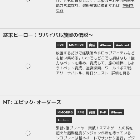
び、ともに冒険します。天姫はそれぞれ形態も
能力も異なり、最終形態に進化すれば...
詳細を
見る
終末ヒーロー：サバイバル放置の伝説〜
RPG
MMORPG
育成
iPhone
Android
放置するだけで経験値やドロップアイテムなど
を拾い集める。いつでもどこでも損はなし！強
力なペットを集め、育成して、旅の相棒にしよ
う！ペット育成、迷宮探索、ワールドボス戦、
アリーナバトル、毎日クエスト...
詳細を見る
MT: エピック･オーダーズ
MMORPG
RPG
育成
PvP
iPhone
Android
累計2億プレイヤー突破！スマホゲームの枠を
超えた超難易度ダンジョンが君を待っている！
ソロプレイは基本オートでサクサク進行。ビジ