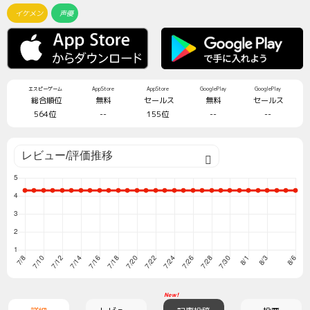
イケメン
声優
エスピーゲーム
AppStore
AppStore
GooglePlay
GooglePlay
総合順位
無料
セールス
無料
セールス
564位
--
155位
--
--
New!