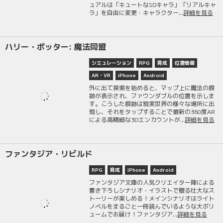
ュアルは「キュートなSDキャラ」「リアルキャ
ラ」を自由に変更・キャラクター...
詳細を見る
ハリー・ポッター: 魔法同盟
シミュレーション
RPG
育成
位置情報
AR・VR
iPhone
Android
外に出て探索を始めると、マップ上に魔法の痕
跡が表示され、ファウンダブルの位置を示しま
す。こうした痕跡は現実世界の様々な場所に出
現し、それをタップすることで最新の360度AR
による高精細な3Dエンカウントが...
詳細を見る
ファンタジア・リビルド
RPG
育成
iPhone
Android
ファンタジア文庫の人気クリエイター陣による
書き下ろしシナリオ・イラストで贈る壮大なス
トーリーが楽しめる！メインシナリオはライト
ノベルをまるごと一冊読んでいるような大ボリ
ュームでお届け！ファンタジア...
詳細を見る