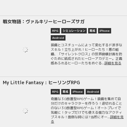
戦女物語：ヴァルキリーヒーローズサガ
RPG
シミュレーション
育成
iPhone
Android
装備とコスチュームによって変化するド派手な
スキル！立ち上がれ！ヒーローたち！悪の組
織、「サイレントクロス」の世界崩壊計画を防
ぐために結成されたヒーローアカデミー。正義
感あふれるヒーローたちをめぐる...
詳細を見る
My Little Fantasy : ヒーリングRPG
RPG
育成
iPhone
Android
奇麗な３D放置型RPGゲーム！装備を集めて自
分だけのキャラクターを作ろう！途切れること
のない３D放置型RPGゲーム！オートプレイで
気軽に！タップだけでも使える強力なアクティ
ブスキル！面倒な時には?当然にオー...
詳細を見
る