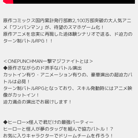
原作コミックス国内累計発行部数2,100万部突破の大人気アニ
メ「ワンパンマン」が、待望のスマホゲーム化！
原作アニメを忠実に再現した追体験シナリオで送る、ド迫力の
ターン制バトルRPG！！
＜ONEPUNCHMAN一撃マジファイトとは＞
◆原作さながらのド派手なバトル演出
カットイン有り・アニメーション有りの、豪華演出の超迫力バ
トルは必見！
ターン制バトルRPGとなっており、スキル発動時にはアニメ映
像がカットイン！
迫力満点の演出でお届けします！
◆ヒーロー×怪人で君だけの最強パーティー
ヒーローと怪人が夢のタッグを組んで協力バトル！？
お気に入りキャラクターでドリームチームを作ろう！