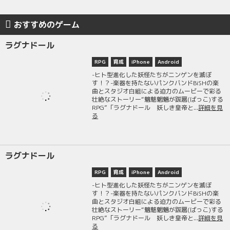
おすすめのゲーム
ラグナドール
RPG
育成
iPhone
Android
-ヒト型進化した妖怪たちがニンゲンを滅ぼ
す！？-楽器を持たないパンクバンドBiSHの楽
曲とスタジオ白組による迫力のムービーで彩る
壮絶なストーリー“魑魅魍魎が跋扈(ばっこ)する
RPG”「ラグナドール 妖しき皇帝と...
詳細を見
る
ラグナドール
RPG
育成
iPhone
Android
-ヒト型進化した妖怪たちがニンゲンを滅ぼ
す！？-楽器を持たないパンクバンドBiSHの楽
曲とスタジオ白組による迫力のムービーで彩る
壮絶なストーリー“魑魅魍魎が跋扈(ばっこ)する
RPG”「ラグナドール 妖しき皇帝と...
詳細を見
る