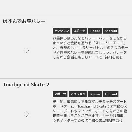
はずんでお昼バレー
アクション
スポーツ
iPhone
Android
お昼休みはみんなでバレー！バレーをしながら
まったりと会話を進める「ストーリーモード」
と、白熱の1vs1「ラリーバトル」の２つのモー
ドでお昼のバレーを堪能しましょう。バレーを
しながら会話を楽しむモードで...
詳細を見る
Touchgrind Skate 2
スポーツ
アクション
iPhone
Android
史上初、最高にリアルなマルチタッチスケート
ボードゲーム！Touchgrind Skate 2は本物のス
ケートボードやフィンガーボードさながらの臨
場感を味わうことができます。ルールは簡単、
でもマスターするのは至難の業...
詳細を見る