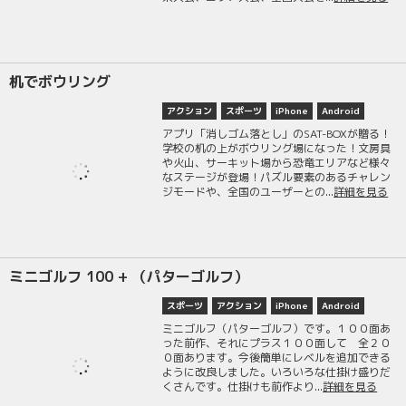
机でボウリング
アクション
スポーツ
iPhone
Android
アプリ「消しゴム落とし」のSAT-BOXが贈る！
学校の机の上がボウリング場になった！文房具
や火山、サーキット場から恐竜エリアなど様々
なステージが登場！パズル要素のあるチャレン
ジモードや、全国のユーザーとの...
詳細を見る
ミニゴルフ 100 + （パターゴルフ）
スポーツ
アクション
iPhone
Android
ミニゴルフ（パターゴルフ）です。１００面あ
った前作、それにプラス１００面して 全２０
０面あります。今後簡単にレベルを追加できる
ように改良しました。いろいろな仕掛け盛りだ
くさんです。仕掛けも前作より...
詳細を見る