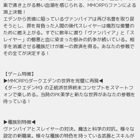
素で沸き上がる熱い血潮を感じられる、MMORPGファンによる
頂上決戦！
エデンから苦境に陥っているヴァンパイアは再び名誉を取り戻
そうとし、罪を背負った人間の後代スレイヤーは熾烈な復讐の
ために燃え上がる。すでに数年に渡り「ヴァンパイア」と「ス
レイヤー」の憎悪と血に染まった恨みの抗争が続いている。相
手を消滅させる種族だけが唯一の救済を得る。あなたの参戦で
その全てが決定する！
【ゲーム特徴】
▶MMORPGダークエデンの世界を完璧に再現◀
《ダークエデンM》の正統派世界終末コンセプトをスマートフ
ォンで楽しめる。当時のPK美学と新たな世界があなたの参戦を
待っている！
▶種族別特徴◀
ヴァンパイアとスレイヤーの対決。魔法と科学の対抗。様々な
設定の新職業。様々な種族の特色を持っている武器とスキルが