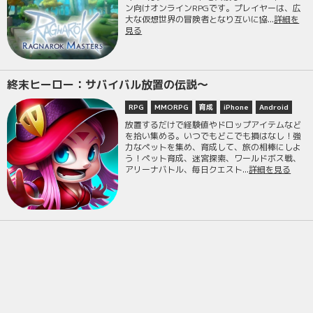
ン向けオンラインRPGです。プレイヤーは、広
大な仮想世界の冒険者となり互いに協...
詳細を
見る
終末ヒーロー：サバイバル放置の伝説〜
RPG
MMORPG
育成
iPhone
Android
放置するだけで経験値やドロップアイテムなど
を拾い集める。いつでもどこでも損はなし！強
力なペットを集め、育成して、旅の相棒にしよ
う！ペット育成、迷宮探索、ワールドボス戦、
アリーナバトル、毎日クエスト...
詳細を見る