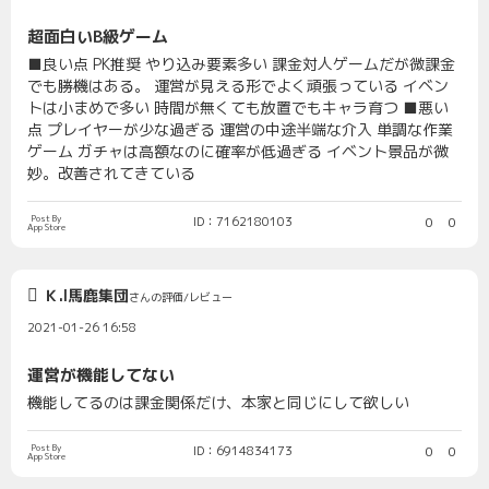
超面白いB級ゲーム
■良い点 PK推奨 やり込み要素多い 課金対人ゲームだが微課金
でも勝機はある。 運営が見える形でよく頑張っている イベン
トは小まめで多い 時間が無くても放置でもキャラ育つ ■悪い
点 プレイヤーが少な過ぎる 運営の中途半端な介入 単調な作業
ゲーム ガチャは高額なのに確率が低過ぎる イベント景品が微
妙。改善されてきている
Post By
ID：7162180103
0
0
App Store
Ｋ.I馬鹿集団
さんの評価/レビュー
2021-01-26 16:58
運営が機能してない
機能してるのは課金関係だけ、本家と同じにして欲しい
Post By
ID：6914834173
0
0
App Store