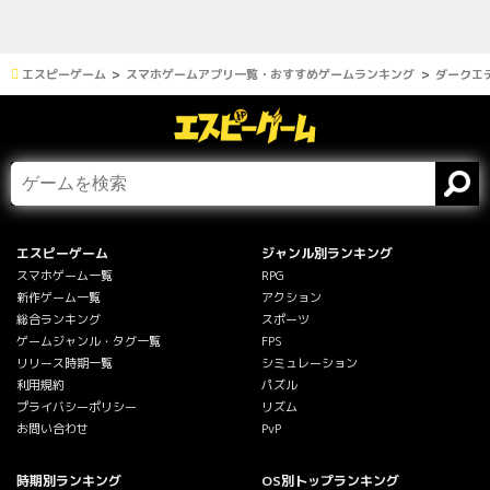
エスピーゲーム
スマホゲームアプリ一覧・おすすめゲームランキング
ダークエ
エスピーゲーム
ジャンル別ランキング
スマホゲーム一覧
RPG
新作ゲーム一覧
アクション
総合ランキング
スポーツ
ゲームジャンル・タグ一覧
FPS
リリース時期一覧
シミュレーション
利用規約
パズル
プライバシーポリシー
リズム
お問い合わせ
PvP
時期別ランキング
OS別トップランキング