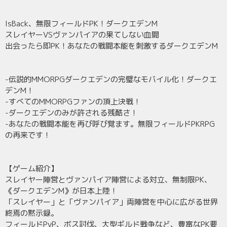
IsBack、無限フィールドPK！ダークエデンM
スレイヤーVSヴァンパイアの果てしない血闘
出会ったら即PK！あなたの戦闘本能を刺激するダークエデンM
-伝説的MMORPGダークエデンの完璧なモバイル化！ダークエ
デンM！
-すべてのMMORPGファンの頂上決戦！
-ダークエデンのみが許される残酷さ！
-あなたの戦闘本能を再び呼び覚ます。無限フィールドPKRPG
の再来です！
【ゲーム紹介】
スレイヤー陣営とヴァンパイア陣営による対立、無制限PK、
《ダークエデンM》が日本上陸！
「スレイヤー」と「ヴァンパイア」両陣営を中心に広がる世界
終焉の黙示録。
フィールドPvP、ボス討伐、大型ギルド戦争など、豊富なPK要