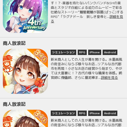
す！？-楽器を持たないパンクバンドBiSHの楽
曲とスタジオ白組による迫力のムービーで彩る
壮絶なストーリー“魑魅魍魎が跋扈(ばっこ)する
RPG”「ラグナドール 妖しき皇帝と...
詳細を見
る
商人放浪記
シミュレーション
RPG
iPhone
Android
新米商人としての人生が幕を開ける。水墨画風
の街並みにならぶ様々なお店...リアルな古代都
市を再現！小さなお店の経営から始まり、やが
ては大富豪に！？古代の様々な職業を体感。納
官師に傀儡師、さらに墓泥棒ま...
詳細を見る
商人放浪記
シミュレーション
RPG
iPhone
Android
新米商人としての人生が幕を開ける。水墨画風
の街並みにならぶ様々なお店...リアルな古代都