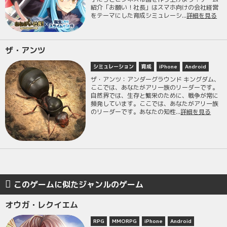
紹介「お願い！社長」はスマホ向けの会社経営
をテーマにした育成シミュレーシ...
詳細を見る
ザ・アンツ
シミュレーション
育成
iPhone
Android
ザ・アンツ：アンダーグラウンド キングダム、
ここでは、あなたがアリ一族のリーダーです。
自然界では、生存と繁栄のために、戦争が常に
頻発しています。ここでは、あなたがアリ一族
のリーダーです。あなたの知性...
詳細を見る
このゲームに似たジャンルのゲーム
オウガ・レクイエム
RPG
MMORPG
iPhone
Android