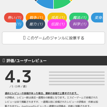
熱い:(1)
戦争:(1)
成長:(1)
魔法:(1)
変身:
(1)
能力:(1)
伝説:(1)
科学:(1)
このゲームのジャンルに投票する
評価/ユーザーレビュー
4.3
／5（0件／週）
過去にレビューの投稿があった場合、最新の投稿で上書きされます。
※評価点、レビュー数は直近一週間分の数値となります。エスピーゲームで投稿された
レビューは全て掲載されますが、一週間以前に投稿されたレビューの評価点・件数は加
算されません。AppStoreのレビューも一週間分は評価点、件数に加算されます。