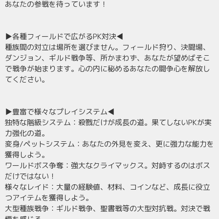
あなたの参戦を待っています！
▶各種フィールドで広がるPK対決◀
種族間の対立は場所を選びません。フィールド狩り、決闘場、
ダンジョン、ギルド戦争等、所かまわず、あなたが望めばそこ
で戦争が始まります。心の内に秘めるあなたの闘争心を解放し
てください。
▶豊富で様々なプレイシステム◀
独特な階級システム：殺戮だけが成長の道。果てしないPKが実
力強化の道。
変身/ペットシステム：あなたの外見を変え、更に強力な能力を
獲得しよう。
ワールドボス争奪：強大なクライマックス。対峙するのはボス
だけではない！
様々なレイド：大量の経験値、材料、コインなど、成長に役立
つアイテムを獲得しよう。
大型種族戦争：ギルド戦争、聖書戦等の大型対抗戦。対決で戦