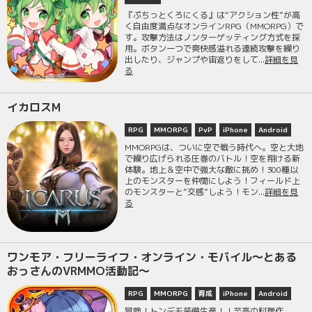
『ぷちっとくろにくる』は“アクション性”が高
く自由度満点なオンラインRPG（MMORPG）で
す。攻撃方法はノンターゲッティング方式を採
用。ボタン一つで爽快感溢れる連続攻撃を繰り
出したり、ジャンプや宙返りをして...
詳細を見
る
イカロスM
RPG
MMORPG
PvP
iPhone
Android
MMORPGは、ついに空で戦う時代へ。空と大地
で繰り広げられる圧巻のバトル！空を翔ける新
体験。地上＆空中で強大な敵に挑め！300種以
上のモンスターを仲間にしよう！フィールド上
のモンスターと”交感”しよう！モン...
詳細を見
る
ワンモア・フリーライフ・オンライン・モバイル〜とある
おっさんのVRMMO活動記〜
RPG
MMORPG
育成
iPhone
Android
冒険！トンデモ装備生産！！至高の料理作