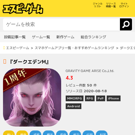
ジャンル
リリース
サイト
リスト
時期一覧
ログイン
投稿記事一覧
ゲーム一覧
新作ゲーム
総合ランキング
エスピーゲーム
スマホゲームアプリ一覧・おすすめゲームランキング
ダークエ
『ダークエデンM』
GRAVITY GAME ARISE Co.,Ltd.
4.3
50
レビュー件数
件
2020-08-18
リリース日
MMORPG
RPG
PvP
iPhone
Android
熱い
戦争
成長
魔法
変身
能力
伝説
科学