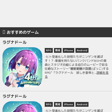
おすすめのゲーム
ラグナドール
RPG
育成
iPhone
Android
-ヒト型進化した妖怪たちがニンゲンを滅ぼ
す！？-楽器を持たないパンクバンドBiSHの楽
曲とスタジオ白組による迫力のムービーで彩る
壮絶なストーリー“魑魅魍魎が跋扈(ばっこ)する
RPG”「ラグナドール 妖しき皇帝と...
詳細を見
る
ラグナドール
RPG
育成
iPhone
Android
-ヒト型進化した妖怪たちがニンゲンを滅ぼ