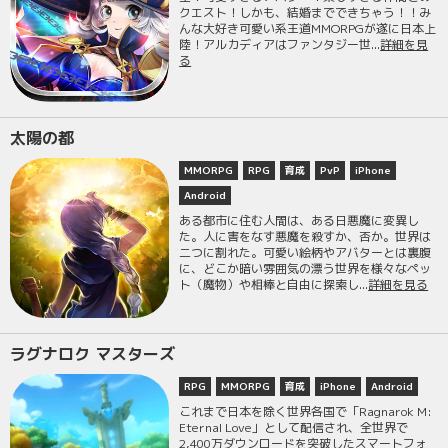
クエスト！しかも、結婚までできちゃう！！み
んな大好き可愛い系王道MMORPGが遂に日本上
陸！アルカディアはファンタジー世...
詳細を見
る
太陽の都
MMORPG
RPG
育成
PvP
iPhone
Android
ある都市に住む人間は、ある日悪魔に変異し
た。人に害をなす悪魔を殺すか、否か。世界は
二つに割れた。可愛い絵柄やアバターとは裏腹
に、どこか暗い雰囲気の漂う世界を様々なペッ
ト（魔物）や相棒と自由に探索し...
詳細を見る
ラグナロク マスターズ
RPG
MMORPG
育成
iPhone
Android
これまで日本を除く世界各国で「Ragnarok M:
Eternal Love」として配信され、全世界で
2,400万ダウンロードを突破したスマートフォ