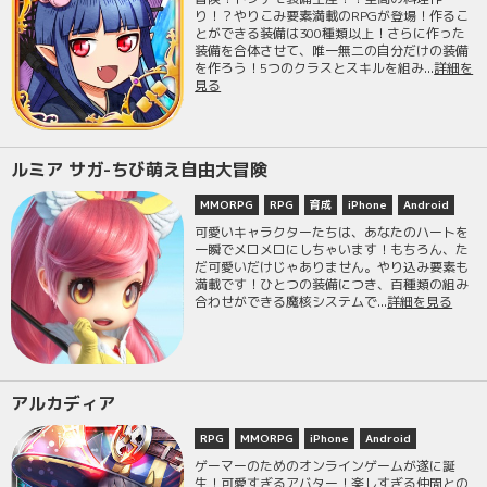
り！？やりこみ要素満載のRPGが登場！作るこ
とができる装備は300種類以上！さらに作った
装備を合体させて、唯一無二の自分だけの装備
を作ろう！5つのクラスとスキルを組み...
詳細を
見る
ルミア サガ-ちび萌え自由大冒険
MMORPG
RPG
育成
iPhone
Android
可愛いキャラクターたちは、あなたのハートを
一瞬でメロメロにしちゃいます！もちろん、た
だ可愛いだけじゃありません。やり込み要素も
満載です！ひとつの装備につき、百種類の組み
合わせができる魔核システムで...
詳細を見る
アルカディア
RPG
MMORPG
iPhone
Android
ゲーマーのためのオンラインゲームが遂に誕
生！可愛すぎるアバター！楽しすぎる仲間との