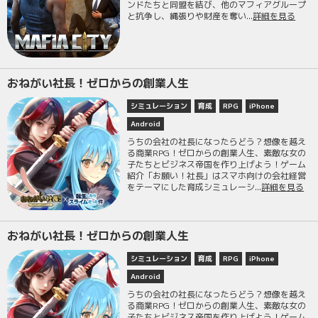
ンドたちと同盟を結び、他のマフィアグループ
と抗争し、縄張りや財産を奪い...
詳細を見る
おねがい社長！ゼロからの創業人生
シミュレーション
育成
RPG
iPhone
Android
うちの会社の社長になったらどう？想像を越え
る商業RPG！ゼロからの創業人生、素敵な女の
子たちとビジネス帝国を作り上げよう！ゲーム
紹介「お願い！社長」はスマホ向けの会社経営
をテーマにした育成シミュレーシ...
詳細を見る
おねがい社長！ゼロからの創業人生
シミュレーション
育成
RPG
iPhone
Android
うちの会社の社長になったらどう？想像を越え
る商業RPG！ゼロからの創業人生、素敵な女の
子たちとビジネス帝国を作り上げよう！ゲーム