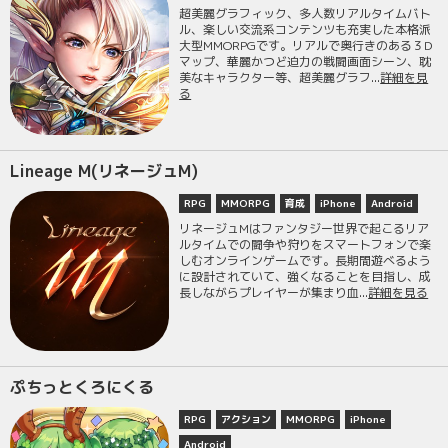
超美麗グラフィック、多人数リアルタイムバト
ル、楽しい交流系コンテンツも充実した本格派
大型MMORPGです。リアルで奥行きのある３D
マップ、華麗かつど迫力の戦闘画面シーン、耽
美なキャラクター等、超美麗グラフ...
詳細を見
る
Lineage M(リネージュM)
RPG
MMORPG
育成
iPhone
Android
リネージュMはファンタジー世界で起こるリア
ルタイムでの闘争や狩りをスマートフォンで楽
しむオンラインゲームです。長期間遊べるよう
に設計されていて、強くなることを目指し、成
長しながらプレイヤーが集まり血...
詳細を見る
ぷちっとくろにくる
RPG
アクション
MMORPG
iPhone
Android