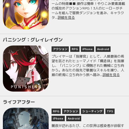
ームの特徴■■ 操作は簡単！やりこみ要素満載
の城攻めアクションRPG！3人のヒーローがチ
ームを組んで冒険ダンジョンを進み、キャラク
タ...
詳細を見る
パニシング：グレイレイヴン
アクション
RPG
iPhone
Android
プレイヤーは「指揮官」として、人類最後の希
望を託されたヒューマノイド「構造体」を指揮
し、「パニシング」に侵蝕された機械に立ち向
かう。あなたの指先で華麗なスキルを操り、人
類の終焉に立ち向かう旅へ踏み...
詳細を見る
ライフアフター
RPG
アクション
シューティング
TPS
iPhone
Android
闇夜が訪れるたび、この世界は感染者が徘徊す