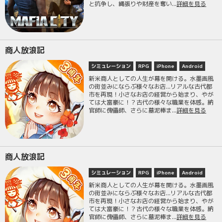
と抗争し、縄張りや財産を奪い...
詳細を見る
商人放浪記
シミュレーション
RPG
iPhone
Android
新米商人としての人生が幕を開ける。水墨画風
の街並みにならぶ様々なお店...リアルな古代都
市を再現！小さなお店の経営から始まり、やが
ては大富豪に！？古代の様々な職業を体感。納
官師に傀儡師、さらに墓泥棒ま...
詳細を見る
商人放浪記
シミュレーション
RPG
iPhone
Android
新米商人としての人生が幕を開ける。水墨画風
の街並みにならぶ様々なお店...リアルな古代都
市を再現！小さなお店の経営から始まり、やが
ては大富豪に！？古代の様々な職業を体感。納
官師に傀儡師、さらに墓泥棒ま...
詳細を見る