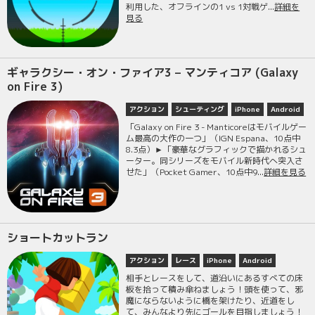
利用した、オフラインの1 vs 1対戦ゲ...
詳細を
見る
ギャラクシー・オン・ファイア3 – マンティコア (Galaxy
on Fire 3)
アクション
シューティング
iPhone
Android
「Galaxy on Fire 3 - Manticoreはモバイルゲー
ム最高の大作の一つ」（IGN Espana、10点中
8.3点）►「豪華なグラフィックで描かれるシュ
ーター。同シリーズをモバイル新時代へ突入さ
せた」（Pocket Gamer、10点中9...
詳細を見る
ショートカットラン
アクション
レース
iPhone
Android
相手とレースをして、道沿いにあるすべての床
板を拾って積み傘ねましょう！頭を使って、邪
魔にならないように橋を架けたり、近道をし
て、みんなより先にゴールを目指しましょう！