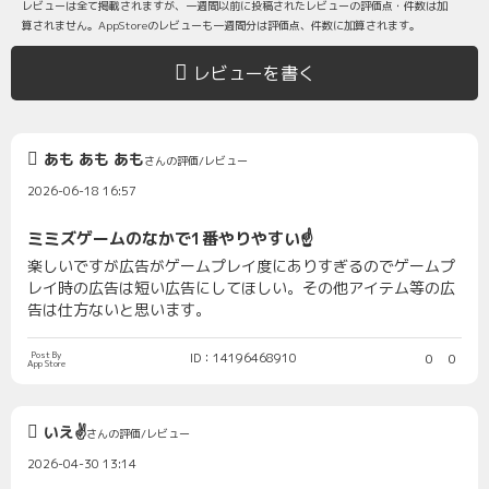
レビューは全て掲載されますが、一週間以前に投稿されたレビューの評価点・件数は加
算されません。AppStoreのレビューも一週間分は評価点、件数に加算されます。
レビューを書く
あも あも あも
さんの評価/レビュー
2026-06-18 16:57
ミミズゲームのなかで1番やりやすい☝️
楽しいですが広告がゲームプレイ度にありすぎるのでゲームプ
レイ時の広告は短い広告にしてほしい。その他アイテム等の広
告は仕方ないと思います。
Post By
ID：14196468910
0
0
App Store
いえ✌️
さんの評価/レビュー
2026-04-30 13:14