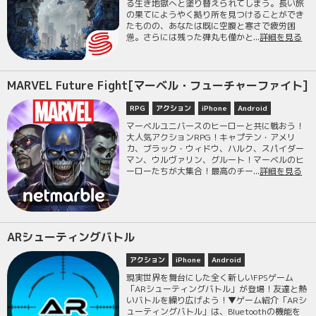
る生き地獄へと塗り替えられてしまう。長い旅
の果てにようやく拠り所を見つけることができ
たものの、あなたは既に空腹と寒さで疲労困
憊。さらには残った弾丸も僅かと...
詳細を見る
MARVEL Future Fight[マーベル・フューチャーファイト]
RPG
アクション
iPhone
Android
マーベルユニバースのヒーローと共に戦おう！
大人気アクションRPG！キャプテン・アメリ
カ、ブラック・ウィドウ、ハルク、スパイダー
マン、ウルヴァリン、グルート！マーベルのヒ
ーローたちが大集合！最高のチー...
詳細を見る
ARシューティングバトル
アクション
iPhone
Android
現実世界を舞台にした全く新しいFPSゲーム
「ARシューティングバトル」が登場！友達と熱
いバトルを繰り広げよう！▼ゲーム紹介「ARシ
ューティングバトル」は、Bluetoothの機能を