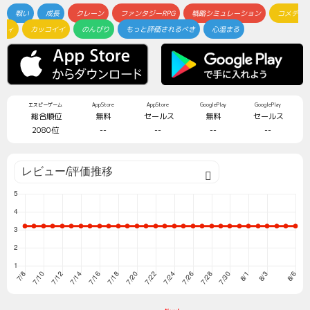
戦い
成長
クレーン
ファンタジーRPG
戦略シミュレーション
コメデ
ィ
カッコイイ
のんびり
もっと評価されるべき
心温まる
エスピーゲーム
AppStore
AppStore
GooglePlay
GooglePlay
総合順位
無料
セールス
無料
セールス
2080位
--
--
--
--