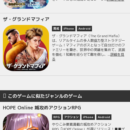
ザ・グランドマフィア
育成
iPhone
Android
ザ・グランドマフィア（The Grand Mafia）
は、リアルタイムの多人数協力型ストラテジー
ゲーム！マフィアのボスとなって自分だけのフ
ァミリーを築き、世界中の英雄を集めて、武装
を強化！知略を巡らせて敵を倒し、...
詳細を見
る
このゲームに似たジャンルのゲーム
HOPE Online 城攻めアクションRPG
RPG
アクション
iPhone
Android
やりこみ要素満載の城攻めアクション
RPG「HOPE Online」が遂にリリース！■■ゲ