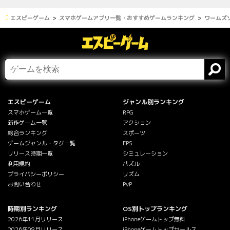
エスピーゲーム
スマホゲームアプリ一覧・おすすめゲームランキング
ワームズゾ
エスピーゲーム
ジャンル別ランキング
スマホゲーム一覧
RPG
新作ゲーム一覧
アクション
総合ランキング
スポーツ
ゲームジャンル・タグ一覧
FPS
リリース時期一覧
シミュレーション
利用規約
パズル
プライバシーポリシー
リズム
お問い合わせ
PvP
時期別ランキング
OS別トップランキング
2026年11月リリース
iPhoneゲームトップ無料
2026年08月リリース
iPhoneゲームトップセールス