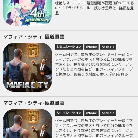
壮絶なストーリー“魑魅魍魎が跋扈(ばっこ)する
RPG”「ラグナドール 妖しき皇帝と...
詳細を見
る
マフィア・シティ-極道風雲
シミュレーション
iPhone
Android
ゲーム内では、世界中のプレイヤーと一緒にマ
フィアグループのボスとなって自分の縄張りを
大きくし、色々な子分たちを集めていく。フレ
ンドたちと同盟を結び、他のマフィアグループ
と抗争し、縄張りや財産を奪い...
詳細を見る
マフィア・シティ-極道風雲
シミュレーション
iPhone
Android
ゲーム内では、世界中のプレイヤーと一緒にマ
フィアグループのボスとなって自分の縄張りを
大きくし、色々な子分たちを集めていく。フレ
ンドたちと同盟を結び、他のマフィアグループ