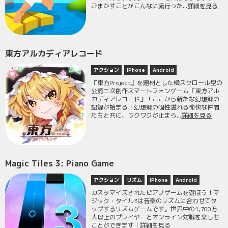
ごまかすことがこんなに流行った...
詳細を見る
東方アルカディアレコード
アクション
iPhone
Android
『東方Project』を題材とした横スクロール型の
公認二次創作スマートフォンゲーム『東方アル
カディアレコード』！ここから新たな幻想郷の
記録が始まる！幻想郷の個性溢れる愉快な仲間
たちと共に、ワクワクが止まら...
詳細を見る
Magic Tiles 3: Piano Game
アクション
リズム
iPhone
Android
カスタマイズされたピアノゲームを遊ぼう！マ
ジック・タイル3は音楽のリズムに合わせてタ
ップするリズムゲームです。世界中の1,700万
人以上のプレイヤーとオンライン対戦を楽しむ
ことができます！
詳細を見る