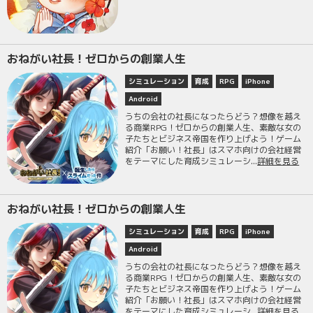
おねがい社長！ゼロからの創業人生
シミュレーション
育成
RPG
iPhone
Android
うちの会社の社長になったらどう？想像を越え
る商業RPG！ゼロからの創業人生、素敵な女の
子たちとビジネス帝国を作り上げよう！ゲーム
紹介「お願い！社長」はスマホ向けの会社経営
をテーマにした育成シミュレーシ...
詳細を見る
おねがい社長！ゼロからの創業人生
シミュレーション
育成
RPG
iPhone
Android
うちの会社の社長になったらどう？想像を越え
る商業RPG！ゼロからの創業人生、素敵な女の
子たちとビジネス帝国を作り上げよう！ゲーム
紹介「お願い！社長」はスマホ向けの会社経営
をテーマにした育成シミュレーシ...
詳細を見る