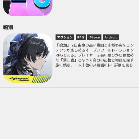
鳴潮
アクション
RPG
iPhone
Android
『鳴潮』は自由度の高い戦闘と多種多彩なコン
テンツが楽しめるオープンワールドアクション
RPGである。プレイヤーは長い眠りから目覚め
た「漂泊者」となって自分の記憶と物語を探す
旅に就き、十人十色の共鳴者の仲...
詳細を見る