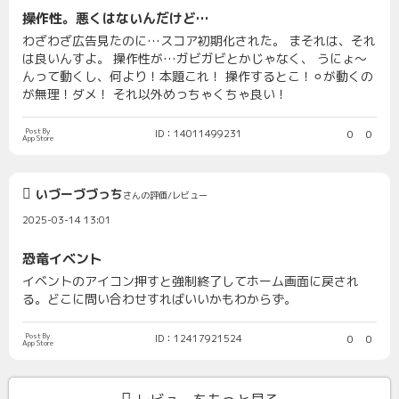
操作性。悪くはないんだけど…
わざわざ広告見たのに…スコア初期化された。 まそれは、それ
は良いんすよ。 操作性が…ガビガビとかじゃなく、 うにょ〜
んって動くし、何より！本題これ！ 操作するとこ！⚪︎が動くの
が無理！ダメ！ それ以外めっちゃくちゃ良い！
Post By
ID：14011499231
0
0
App Store
いづーづづっち
さんの評価/レビュー
2025-03-14 13:01
恐竜イベント
イベントのアイコン押すと強制終了してホーム画面に戻され
る。どこに問い合わせすればいいかもわからず。
Post By
ID：12417921524
0
0
App Store