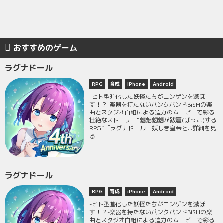
おすすめのゲーム
ラグナドール
RPG
育成
iPhone
Android
-ヒト型進化した妖怪たちがニンゲンを滅ぼ
す！？-楽器を持たないパンクバンドBiSHの楽
曲とスタジオ白組による迫力のムービーで彩る
壮絶なストーリー“魑魅魍魎が跋扈(ばっこ)する
RPG”「ラグナドール 妖しき皇帝と...
詳細を見
る
ラグナドール
RPG
育成
iPhone
Android
-ヒト型進化した妖怪たちがニンゲンを滅ぼ
す！？-楽器を持たないパンクバンドBiSHの楽
曲とスタジオ白組による迫力のムービーで彩る