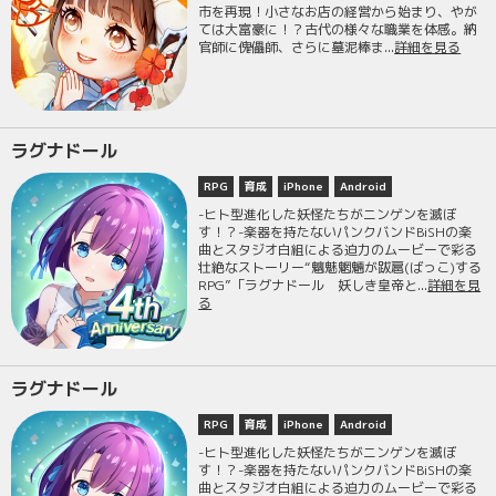
市を再現！小さなお店の経営から始まり、やが
ては大富豪に！？古代の様々な職業を体感。納
官師に傀儡師、さらに墓泥棒ま...
詳細を見る
ラグナドール
RPG
育成
iPhone
Android
-ヒト型進化した妖怪たちがニンゲンを滅ぼ
す！？-楽器を持たないパンクバンドBiSHの楽
曲とスタジオ白組による迫力のムービーで彩る
壮絶なストーリー“魑魅魍魎が跋扈(ばっこ)する
RPG”「ラグナドール 妖しき皇帝と...
詳細を見
る
ラグナドール
RPG
育成
iPhone
Android
-ヒト型進化した妖怪たちがニンゲンを滅ぼ
す！？-楽器を持たないパンクバンドBiSHの楽
曲とスタジオ白組による迫力のムービーで彩る