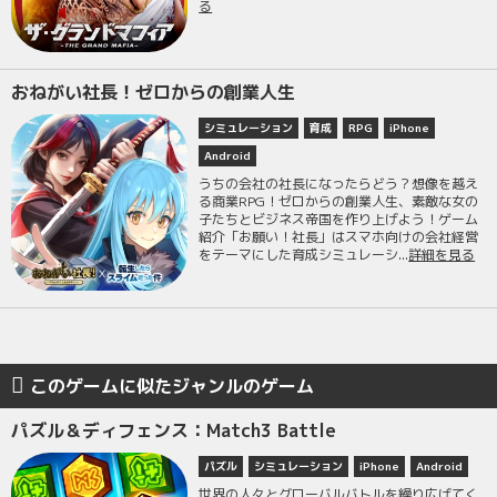
る
おねがい社長！ゼロからの創業人生
シミュレーション
育成
RPG
iPhone
Android
うちの会社の社長になったらどう？想像を越え
る商業RPG！ゼロからの創業人生、素敵な女の
子たちとビジネス帝国を作り上げよう！ゲーム
紹介「お願い！社長」はスマホ向けの会社経営
をテーマにした育成シミュレーシ...
詳細を見る
このゲームに似たジャンルのゲーム
パズル＆ディフェンス：Match3 Battle
パズル
シミュレーション
iPhone
Android
世界の人々とグローバルバトルを繰り広げてく