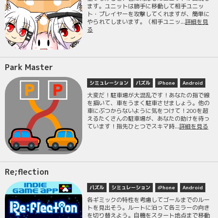
ます。ユニットは勝手に移動して相手ユニッ
ト・プレイヤーを攻撃してくれますが、簡単に
やられてしまいます。（相手ユニッ...
詳細を見
る
Park Master
シミュレーション
パズル
iPhone
Android
大変だ！駐車場が大混乱です！あなたの指で線
を描いて、車をうまく駐車させましょう。他の
車にぶつからないように気をつけて！200を超
えるたくさんの駐車場が、あなたの助けを待っ
ています！指先ひとつでスキマ時...
詳細を見る
Re;flection
パズル
シミュレーション
iPhone
Android
各ギミックの特性を考慮してゴールまでのルー
トを見出そう。ルートに沿って各ミラーの向き
を切り替えよう。自機をスタート地点まで移動