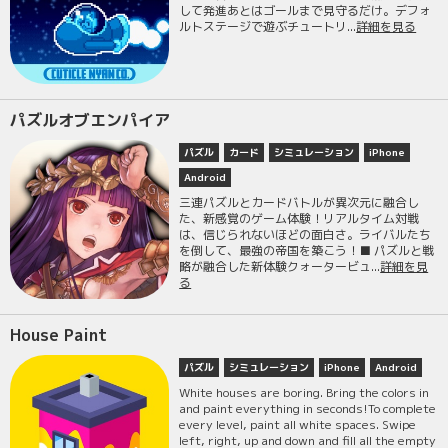
して発進あとはゴールまで見守るだけ。デフォ
ルトステージで遊ぶチュートリ...
詳細を見る
パズルオブエンパイア
パズル
カード
シミュレーション
iPhone
Android
三連パズルとカードバトルが異次元に融合し
た、新感覚のゲーム体験！リアルタイム対戦
は、信じられないほどの面白さ。ライバルたち
を倒して、最強の帝国を築こう！■ パズルと戦
略が融合した新体験クォータービュ...
詳細を見
る
House Paint
パズル
シミュレーション
iPhone
Android
White houses are boring. Bring the colors in
and paint everything in seconds!To complete
every level, paint all white spaces. Swipe
left, right, up and down and fill all the empty