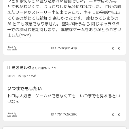
ンとする切なさが盛り込まれた物語でした。 キャラはみんな
とてもかわいくて、ほっこりした気分になれました。 自分の教
えたワードがストーリー中に出てきたり、キャラの会話中に出
てくるのがとても新鮮で 楽しかったです。 終わってしまうの
が とても残念でなりません。 望みが叶うなら 同じキャラクタ
ーでの次回作を期待します。 素敵なゲームをありがとうござい
ました(*^^*)
Post By
ID：7586981429
0
0
App Store
ミオミルク
さんの評価/レビュー
2021-06-29 11:56
いつまでもしたい
トロは大好き ゲームができなくても いつまでも見れるとい
いなぁ
Post By
ID：7517656296
0
0
App Store