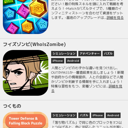
ださい！敵の特殊スキルを頭に入れて戦略を考
えよう！-Match3パズルタイプで、5種類のイ
ンフィニティストーンを合わせて資源をゲット
します。-基地のアップグレードは...
詳細を見る
フイズゾンビ(WhoIsZomibe)
シミュレーション
アドベンチャー
パズル
iPhone
Android
人間とゾンビのわずかな違いを見つけ出し、
OUTかPASSか…審査結果を出しましょう！新聞
や政府からの情報提供、人との会話などで人間
かゾンビか判断する情報を手に入れましょう！
特集な習性をもつ、変種ゾンビには...
詳細を見
る
つくもの
シミュレーション
パズル
iPhone
Android
「落ち物パズル」で同じ色のブロックを3つ以
上つなげると、色に対応したユニットが出現し