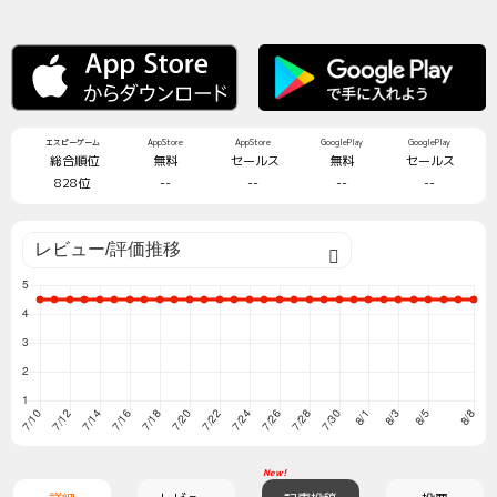
エスピーゲーム
AppStore
AppStore
GooglePlay
GooglePlay
総合順位
無料
セールス
無料
セールス
828位
--
--
--
--
New!