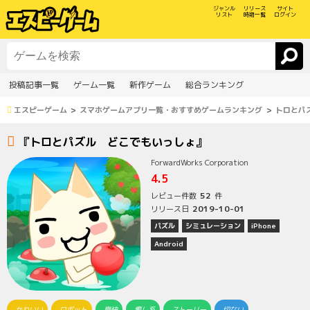
ジャンル
リリース
サイト
リスト
時期一覧
ログイン
投稿記事一覧
ゲーム一覧
新作ゲーム
総合ランキング
エスピーゲーム
スマホゲームアプリ一覧・おすすめゲームランキング
トロとパ
『トロとパズル どこでもいっしょ』
ForwardWorks Corporation
4.5
52
レビュー件数
件
2019-10-01
リリース日
パズル
シミュレーション
iPhone
Android
かわいい
ロボット
爽快
癒し系
ストーリー
切ない