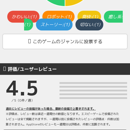
かわいい:(1)
ロボット:(1)
爽快:(1)
癒し系:
(1)
ストーリー:(1)
切ない:(1)
このゲームのジャンルに投票する
評価/ユーザーレビュー
4.5
／5（0件／週）
過去にレビューの投稿があった場合、最新の投稿で上書きされます。
※評価点、レビュー数は直近一週間分の数値となります。エスピーゲームで投稿された
レビューは全て掲載されますが、一週間以前に投稿されたレビューの評価点・件数は加
算されません。AppStoreのレビューも一週間分は評価点、件数に加算されます。