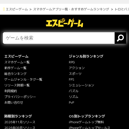
エスピーゲーム
スマホゲームアプリ一覧・おすすめゲームランキング
トロとパ
エスピーゲーム
ジャンル別ランキング
スマホゲーム一覧
RPG
新作ゲーム一覧
アクション
総合ランキング
スポーツ
ゲームジャンル・タグ一覧
FPS
リリース時期一覧
シミュレーション
利用規約
パズル
プライバシーポリシー
リズム
お問い合わせ
PvP
時期別ランキング
OS別トップランキング
2026年11月リリース
iPhoneゲームトップ無料
2026年08月リリース
iPhoneゲームトップセールス