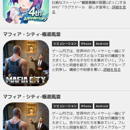
壮絶なストーリー“魑魅魍魎が跋扈(ばっこ)する
RPG”「ラグナドール 妖しき皇帝と...
詳細を見
る
マフィア・シティ-極道風雲
シミュレーション
iPhone
Android
ゲーム内では、世界中のプレイヤーと一緒にマ
フィアグループのボスとなって自分の縄張りを
大きくし、色々な子分たちを集めていく。フレ
ンドたちと同盟を結び、他のマフィアグループ
と抗争し、縄張りや財産を奪い...
詳細を見る
マフィア・シティ-極道風雲
シミュレーション
iPhone
Android
ゲーム内では、世界中のプレイヤーと一緒にマ
フィアグループのボスとなって自分の縄張りを
大きくし、色々な子分たちを集めていく。フレ
ンドたちと同盟を結び、他のマフィアグループ