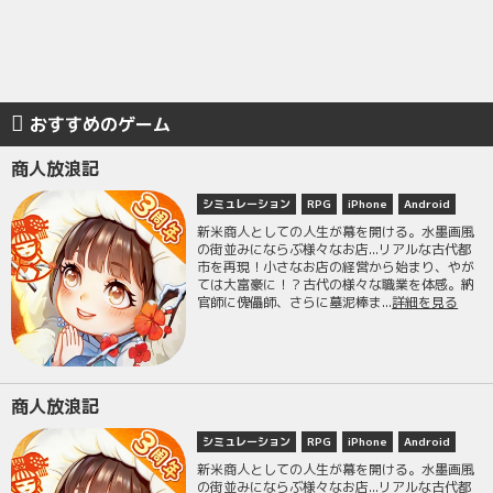
おすすめのゲーム
商人放浪記
シミュレーション
RPG
iPhone
Android
新米商人としての人生が幕を開ける。水墨画風
の街並みにならぶ様々なお店...リアルな古代都
市を再現！小さなお店の経営から始まり、やが
ては大富豪に！？古代の様々な職業を体感。納
官師に傀儡師、さらに墓泥棒ま...
詳細を見る
商人放浪記
シミュレーション
RPG
iPhone
Android
新米商人としての人生が幕を開ける。水墨画風
の街並みにならぶ様々なお店...リアルな古代都