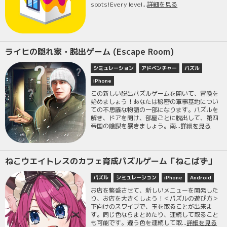
spots!Every level...
詳細を見る
ライヒの隠れ家・脱出ゲーム (Escape Room)
シミュレーション
アドベンチャー
パズル
iPhone
この新しい脱出パズルゲームを開いて、冒険を
始めましょう！あなたは秘密の軍事基地につい
ての不思議な物語の一部になります。パズルを
解き、ドアを開け、部屋ごとに脱出して、第四
帝国の陰謀を暴きましょう。南...
詳細を見る
ねこウエイトレスのカフェ育成パズルゲーム「ねこぱず」
パズル
シミュレーション
iPhone
Android
お店を繁盛させて、新しいメニューを開発した
り、お店を大きくしよう！＜パズルの遊び方＞
下向けのスワイプで、玉を取ることが出来ま
す。同じ色ならまとめたり、連続して取ること
も可能です。違う色を連続して取...
詳細を見る