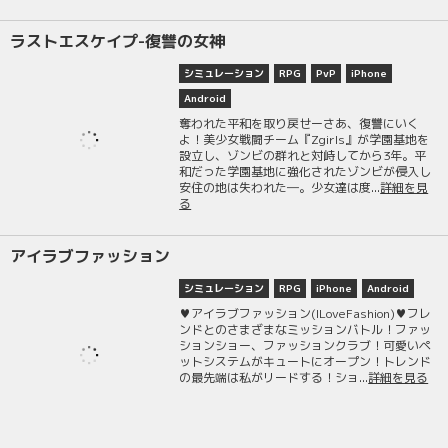
ラストエスケイプ-復讐の女神
シミュレーション
RPG
PvP
iPhone
Android
奪われた平和を取り戻せーさあ、復讐にいく
よ！美少女戦闘チーム『Zgirls』が学園基地を
設立し、ゾンビの群れと対峙してから3年。平
和だった学園基地に強化されたゾンビが侵入し
安住の地は失われた―。少女達は度...
詳細を見
る
アイラブファッション
シミュレーション
RPG
iPhone
Android
♥アイラブファッション(ILoveFashion)♥フレ
ンドとのさまざまなミッションバトル！ファッ
ションショー、ファッションクラブ！可愛いペ
ットシステムがキュートにオープン！トレンド
の最先端は私がリードする！ショ...
詳細を見る