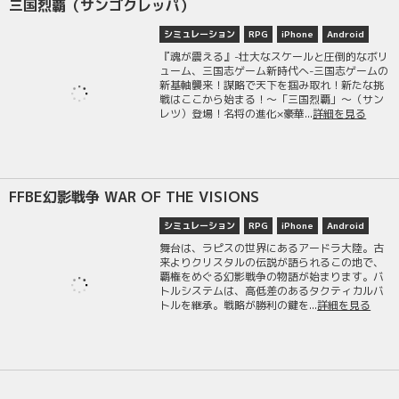
三国烈覇（サンゴクレッパ）
シミュレーション
RPG
iPhone
Android
『魂が震える』-壮大なスケールと圧倒的なボリ
ューム、三国志ゲーム新時代へ-三国志ゲームの
新基軸襲来！謀略で天下を掴み取れ！新たな挑
戦はここから始まる！～「三国烈覇」～（サン
レツ）登場！名将の進化×豪華...
詳細を見る
FFBE幻影戦争 WAR OF THE VISIONS
シミュレーション
RPG
iPhone
Android
舞台は、ラピスの世界にあるアードラ大陸。古
来よりクリスタルの伝説が語られるこの地で、
覇権をめぐる幻影戦争の物語が始まります。バ
トルシステムは、高低差のあるタクティカルバ
トルを継承。戦略が勝利の鍵を...
詳細を見る