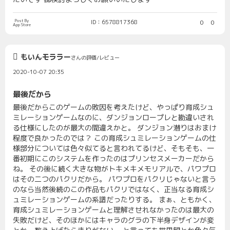
Post By
ID：6578817368
0
0
App Store
もいんモララー
さんの評価/レビュー
2020-10-07 20:35
最後だから
最後だからこのゲームの敗因を考えたけど、やっぱり育成シュ
ミレーションゲームなのに、ダンジョンロープレと勘違いされ
る仕様にしたのが最大の間違えかと。 ダンジョン潜りはおまけ
程度で良かったのでは？ この育成シュミレーションゲームの仕
様部分については色々似てると言われてるけど、そもそも、一
番初期にこのシステムを作ったのはプリンセスメーカーだから
ね。 その後に続く大きな物がトキメキメモリアルで、パワプロ
はその二つのパクリだから。 パワプロをパクリじゃないと言う
のなら当然後続のこの作品もパクリではなく、正当なる育成シ
ュミレーションゲームの系譜だったりする。 まぁ、ともかく、
育成シュミレーションゲームと理解させれなかったのは最大の
失敗だけど、そのほかにはキャラのグラの下半身デザインが変