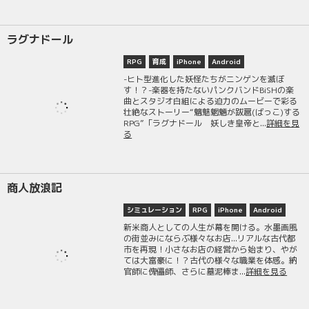
ラグナドール
RPG
育成
iPhone
Android
-ヒト型進化した妖怪たちがニンゲンを滅ぼ
す！？-楽器を持たないパンクバンドBiSHの楽
曲とスタジオ白組による迫力のムービーで彩る
壮絶なストーリー“魑魅魍魎が跋扈(ばっこ)する
RPG”「ラグナドール 妖しき皇帝と...
詳細を見
る
商人放浪記
シミュレーション
RPG
iPhone
Android
新米商人としての人生が幕を開ける。水墨画風
の街並みにならぶ様々なお店...リアルな古代都
市を再現！小さなお店の経営から始まり、やが
ては大富豪に！？古代の様々な職業を体感。納
官師に傀儡師、さらに墓泥棒ま...
詳細を見る