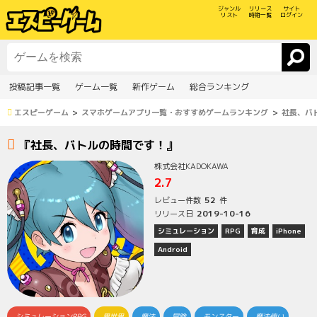
ジャンル
リリース
サイト
リスト
時期一覧
ログイン
投稿記事一覧
ゲーム一覧
新作ゲーム
総合ランキング
エスピーゲーム
スマホゲームアプリ一覧・おすすめゲームランキング
社長、バ
『社長、バトルの時間です！』
株式会社KADOKAWA
2.7
52
レビュー件数
件
2019-10-16
リリース日
シミュレーション
RPG
育成
iPhone
Android
シミュレーションRPG
異世界
魔法
冒険
モンスター
魔法使い