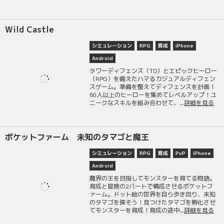
Wild Castle
シミュレーション
RPG
育成
iPhone
Android
タワーディフェンス（TD）とエピックヒーロー
（RPG）を備えたハマるカジュアルディフェン
スゲーム。準備を整えてディフェンスを計画！
60人以上のヒーローを集めてレベルアップ！ユ
ニークなスキルを組み合わせて、...
詳細を見る
ポケットファーム 未知のタマゴと魔王
シミュレーション
RPG
育成
PvP
iPhone
Android
魔界の王を目指してモンスターを育てる物語。
育成と冒険の2パートで構成させるポケットフ
ァーム。ドット絵の世界を自ら歩き回り、未知
のタマゴを探そう！見つけたタマゴを孵化させ
てモンスターを育成！育成の途中...
詳細を見る