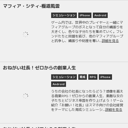
マフィア・シティ-極道風雲
シミュレーション
iPhone
Android
ゲーム内では、世界中のプレイヤーと一緒にマ
フィアグループのボスとなって自分の縄張りを
大きくし、色々な子分たちを集めていく。フレ
ンドたちと同盟を結び、他のマフィアグループ
と抗争し、縄張りや財産を奪い...
詳細を見る
おねがい社長！ゼロからの創業人生
シミュレーション
育成
RPG
iPhone
Android
うちの会社の社長になったらどう？想像を越え
る商業RPG！ゼロからの創業人生、素敵な女の
子たちとビジネス帝国を作り上げよう！ゲーム
紹介「お願い！社長」はスマホ向けの会社経営
をテーマにした育成シミュレーシ...
詳細を見る