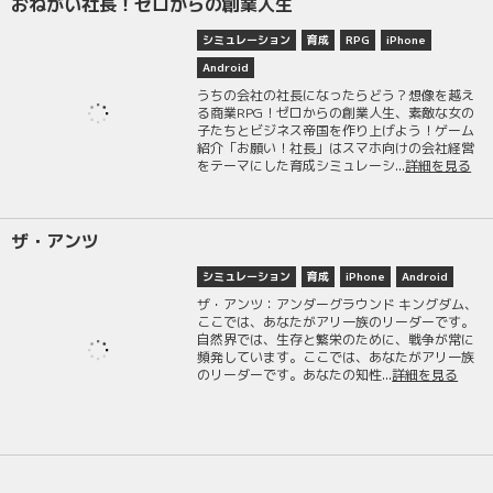
おねがい社長！ゼロからの創業人生
シミュレーション
育成
RPG
iPhone
Android
うちの会社の社長になったらどう？想像を越え
る商業RPG！ゼロからの創業人生、素敵な女の
子たちとビジネス帝国を作り上げよう！ゲーム
紹介「お願い！社長」はスマホ向けの会社経営
をテーマにした育成シミュレーシ...
詳細を見る
ザ・アンツ
シミュレーション
育成
iPhone
Android
ザ・アンツ：アンダーグラウンド キングダム、
ここでは、あなたがアリ一族のリーダーです。
自然界では、生存と繁栄のために、戦争が常に
頻発しています。ここでは、あなたがアリ一族
のリーダーです。あなたの知性...
詳細を見る