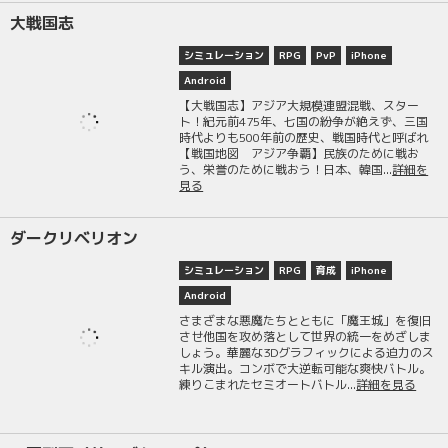
大戦国志
シミュレーション
RPG
PvP
iPhone
Android
【大戦国志】アジア大規模連盟混戦、スター
ト！紀元前475年、七国の紛争が絶えず、三国
時代よりも500年前の歴史、戦国時代と呼ばれ
【戦国地図 アジア争覇】民族のために戦お
う、栄誉のために戦おう！日本、韓国...
詳細を
見る
ダークリベリオン
シミュレーション
RPG
育成
iPhone
Android
さまざまな悪魔たちとともに「魔王城」を復旧
させ他国を攻め落として世界の統一をめざしま
しょう。華麗な3Dグラフィックによる迫力のス
キル演出。コンボで大逆転可能な爽快バトル。
練りこまれたセミオートバトル...
詳細を見る