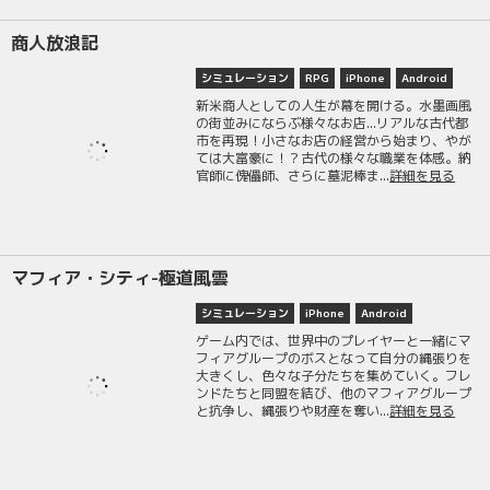
商人放浪記
シミュレーション
RPG
iPhone
Android
新米商人としての人生が幕を開ける。水墨画風
の街並みにならぶ様々なお店...リアルな古代都
市を再現！小さなお店の経営から始まり、やが
ては大富豪に！？古代の様々な職業を体感。納
官師に傀儡師、さらに墓泥棒ま...
詳細を見る
マフィア・シティ-極道風雲
シミュレーション
iPhone
Android
ゲーム内では、世界中のプレイヤーと一緒にマ
フィアグループのボスとなって自分の縄張りを
大きくし、色々な子分たちを集めていく。フレ
ンドたちと同盟を結び、他のマフィアグループ
と抗争し、縄張りや財産を奪い...
詳細を見る