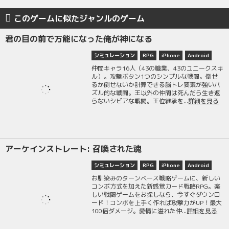
このゲームに似たジャンルのゲーム
君の目の前で万能になった俺が神になる
シミュレーション
RPG
iPhone
Android
仲間キャラ16人（43の職業、43のユニークスキ
ル）。攻撃ボタン1つのシンプルな戦闘。倒せ
るか倒せないか計算できる脳トレ要素が強いパ
ズル的な戦闘。王以外の仲間は死んだら生き返
らないシビアな戦闘。王位継承を...
詳細を見る
アーケインストレート: 召喚された魂
シミュレーション
RPG
iPhone
Android
お馴染みのターンベース戦略ゲームに、新しい
コンボ方式を加えた新感覚カード戦略RPG。楽
しい戦闘ゲームをお探しなら、今すぐダウンロ
ード！コンボを上手く作れば攻撃力がUP！最大
100倍ダメージ。愛情に溢れた仲...
詳細を見る