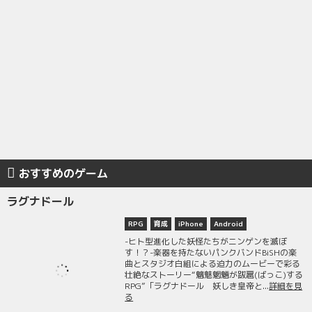
おすすめのゲーム
ラグナドール
RPG
育成
iPhone
Android
-ヒト型進化した妖怪たちがニンゲンを滅ぼ
す！？-楽器を持たないパンクバンドBiSHの楽
曲とスタジオ白組による迫力のムービーで彩る
壮絶なストーリー“魑魅魍魎が跋扈(ばっこ)する
RPG”「ラグナドール 妖しき皇帝と...
詳細を見
る