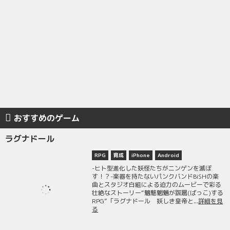
おすすめのゲーム
ラグナドール
RPG
育成
iPhone
Android
-ヒト型進化した妖怪たちがニンゲンを滅ぼ
す！？-楽器を持たないパンクバンドBiSHの楽
曲とスタジオ白組による迫力のムービーで彩る
壮絶なストーリー“魑魅魍魎が跋扈(ばっこ)する
RPG”「ラグナドール 妖しき皇帝と...
詳細を見
る