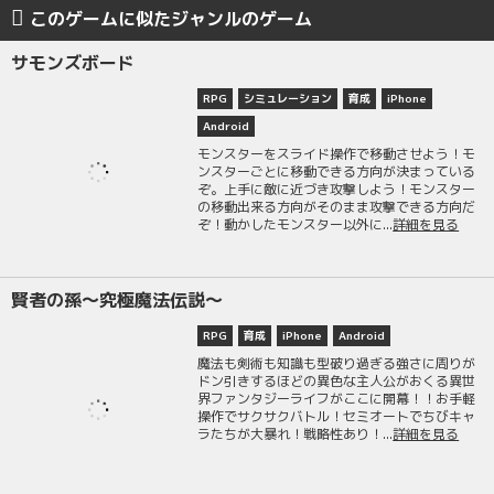
このゲームに似たジャンルのゲーム
サモンズボード
RPG
シミュレーション
育成
iPhone
Android
モンスターをスライド操作で移動させよう！モ
ンスターごとに移動できる方向が決まっている
ぞ。上手に敵に近づき攻撃しよう！モンスター
の移動出来る方向がそのまま攻撃できる方向だ
ぞ！動かしたモンスター以外に...
詳細を見る
賢者の孫〜究極魔法伝説〜
RPG
育成
iPhone
Android
魔法も剣術も知識も型破り過ぎる強さに周りが
ドン引きするほどの異色な主人公がおくる異世
界ファンタジーライフがここに開幕！！お手軽
操作でサクサクバトル！セミオートでちびキャ
ラたちが大暴れ！戦略性あり！...
詳細を見る