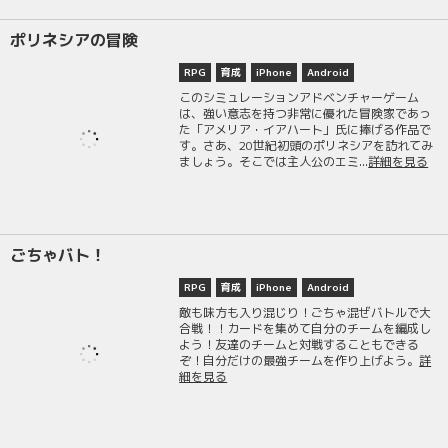
ポリネシアの冒険
RPG
育成
iPhone
Android
このシミュレーションアドベンチャーゲーム
は、強い意志を持つ非常に優れた冒険家であっ
た「アメリア・イアハート」氏に捧げる作品で
す。さあ、20世紀初頭のポリネシアを訪れてみ
ましょう。そこでは主人公のエミ...
詳細を見る
ごちゃバト！
RPG
育成
iPhone
Android
敵も味方も入り混じり！ごちゃ混ぜバトルで大
合戦！！カードを集めて自分のチームを編成し
よう！友達のチームと対戦することもできる
ぞ！自分だけの最強チームを作り上げよう。
詳
細を見る