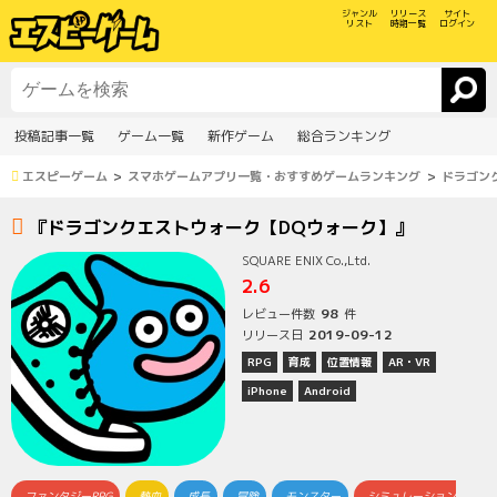
ジャンル
リリース
サイト
リスト
時期一覧
ログイン
投稿記事一覧
ゲーム一覧
新作ゲーム
総合ランキング
エスピーゲーム
スマホゲームアプリ一覧・おすすめゲームランキング
ドラゴン
『ドラゴンクエストウォーク【DQウォーク】』
SQUARE ENIX Co.,Ltd.
2.6
98
レビュー件数
件
2019-09-12
リリース日
RPG
育成
位置情報
AR・VR
iPhone
Android
ファンタジーRPG
熱血
成長
冒険
モンスター
シミュレーション