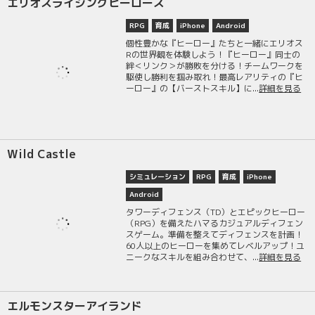
エリオスライジングヒーローズ
RPG
育成
iPhone
Android
個性豊かな『ヒーロー』たちと一緒にエリオス
Rの世界観を体験しよう！『ヒーロー』同士の
絆＜リンク＞が勝敗を分ける！チームワークを
駆使し勝利を掴み取れ！最高レアリティの『ヒ
ーロー』の【バーストスキル】に...
詳細を見る
Wild Castle
シミュレーション
RPG
育成
iPhone
Android
タワーディフェンス（TD）とエピックヒーロー
（RPG）を備えたハマるカジュアルディフェン
スゲーム。準備を整えてディフェンスを計画！
60人以上のヒーローを集めてレベルアップ！ユ
ニークなスキルを組み合わせて、...
詳細を見る
エルモンスターアイランド