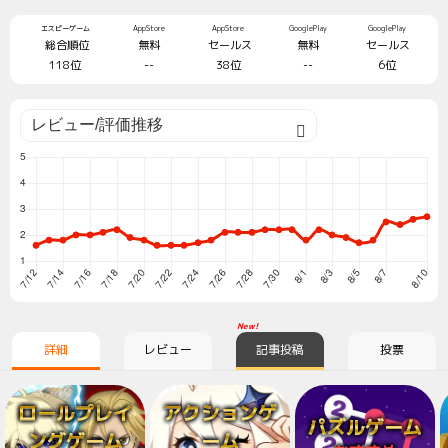
エスピーゲーム
AppStore
AppStore
GooglePlay
GooglePlay
総合順位
無料
セールス
無料
セールス
118位
--
38位
--
6位
New!
詳細
レビュー
記事投稿
投票
ロールプレイ
アクションゲ
パズルゲーム
ングゲーム
ーム