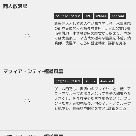
商人放浪記
シミュレーション
RPG
iPhone
Android
新米商人としての人生が幕を開ける。水墨画風
の街並みにならぶ様々なお店...リアルな古代都
市を再現！小さなお店の経営から始まり、やが
ては大富豪に！？古代の様々な職業を体感。納
官師に傀儡師、さらに墓泥棒ま...
詳細を見る
マフィア・シティ-極道風雲
シミュレーション
iPhone
Android
ゲーム内では、世界中のプレイヤーと一緒にマ
フィアグループのボスとなって自分の縄張りを
大きくし、色々な子分たちを集めていく。フレ
ンドたちと同盟を結び、他のマフィアグループ
と抗争し、縄張りや財産を奪い...
詳細を見る