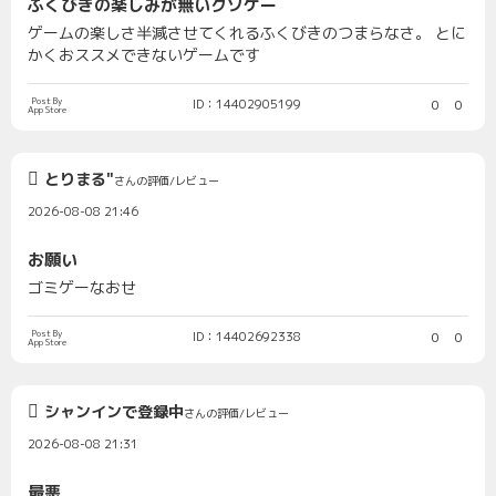
ふくびきの楽しみが無いクソゲー
ゲームの楽しさ半減させてくれるふくびきのつまらなさ。 とに
かくおススメできないゲームです
Post By
ID：14402905199
0
0
App Store
とりまる"
さんの評価/レビュー
2026-08-08 21:46
お願い
ゴミゲーなおせ
Post By
ID：14402692338
0
0
App Store
シャンインで登録中
さんの評価/レビュー
2026-08-08 21:31
最悪