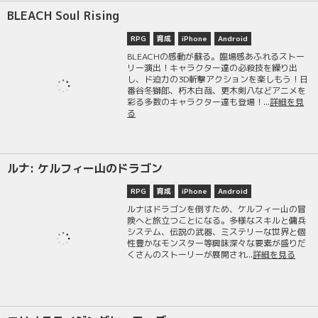
BLEACH Soul Rising
RPG
育成
iPhone
Android
BLEACHの感動が蘇る。臨場感あふれるストー
リー演出！キャラクター達の必殺技を繰り出
し、ド迫力の3D斬撃アクションを楽しもう！日
番谷冬獅郎、朽木白哉、更木剣八などアニメを
彩る多数のキャラクター達も登場！...
詳細を見
る
ルナ: ケルフィー山のドラゴン
RPG
育成
iPhone
Android
ルナはドラゴンを倒すため、ケルフィー山の冒
険へと旅立つことになる。多様なスキルと傭兵
システム、伝説の武器、ミステリーな世界と個
性豊かなモンスター等興味深々な要素が盛りだ
くさんのストーリーが展開され...
詳細を見る