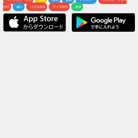
RPG
戦い
パズルRPG
クイズRPG
爽快