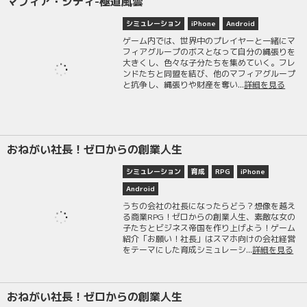
マフィア・シティ-極道風雲
シミュレーション
iPhone
Android
ゲーム内では、世界中のプレイヤーと一緒にマ
フィアグループのボスとなって自分の縄張りを
大きくし、色々な子分たちを集めていく。フレ
ンドたちと同盟を結び、他のマフィアグループ
と抗争し、縄張りや財産を奪い...
詳細を見る
おねがい社長！ゼロからの創業人生
シミュレーション
育成
RPG
iPhone
Android
うちの会社の社長になったらどう？想像を越え
る商業RPG！ゼロからの創業人生、素敵な女の
子たちとビジネス帝国を作り上げよう！ゲーム
紹介「お願い！社長」はスマホ向けの会社経営
をテーマにした育成シミュレーシ...
詳細を見る
おねがい社長！ゼロからの創業人生