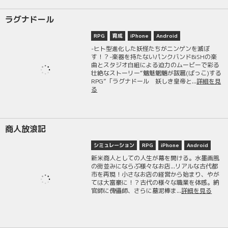
ラグナドール
RPG
育成
iPhone
Android
-ヒト型進化した妖怪たちがニンゲンを滅ぼ
す！？-楽器を持たないパンクバンドBiSHの楽
曲とスタジオ白組による迫力のムービーで彩る
壮絶なストーリー“魑魅魍魎が跋扈(ばっこ)する
RPG”「ラグナドール 妖しき皇帝と...
詳細を見
る
商人放浪記
シミュレーション
RPG
iPhone
Android
新米商人としての人生が幕を開ける。水墨画風
の街並みにならぶ様々なお店...リアルな古代都
市を再現！小さなお店の経営から始まり、やが
ては大富豪に！？古代の様々な職業を体感。納
官師に傀儡師、さらに墓泥棒ま...
詳細を見る