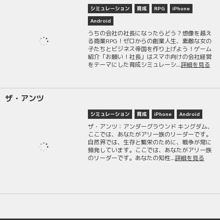
シミュレーション
育成
RPG
iPhone
Android
うちの会社の社長になったらどう？想像を越え
る商業RPG！ゼロからの創業人生、素敵な女の
子たちとビジネス帝国を作り上げよう！ゲーム
紹介「お願い！社長」はスマホ向けの会社経営
をテーマにした育成シミュレーシ...
詳細を見る
ザ・アンツ
シミュレーション
育成
iPhone
Android
ザ・アンツ：アンダーグラウンド キングダム、
ここでは、あなたがアリ一族のリーダーです。
自然界では、生存と繁栄のために、戦争が常に
頻発しています。ここでは、あなたがアリ一族
のリーダーです。あなたの知性...
詳細を見る