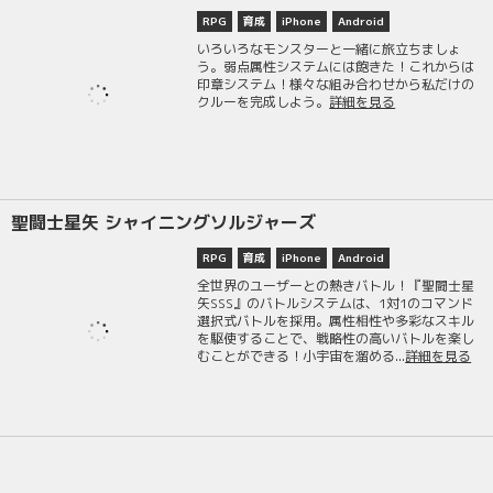
RPG
育成
iPhone
Android
いろいろなモンスターと一緒に旅立ちましょ
う。弱点属性システムには飽きた！これからは
印章システム！様々な組み合わせから私だけの
クルーを完成しよう。
詳細を見る
聖闘士星矢 シャイニングソルジャーズ
RPG
育成
iPhone
Android
全世界のユーザーとの熱きバトル！『聖闘士星
矢SSS』のバトルシステムは、1対1のコマンド
選択式バトルを採用。属性相性や多彩なスキル
を駆使することで、戦略性の高いバトルを楽し
むことができる！小宇宙を溜める...
詳細を見る