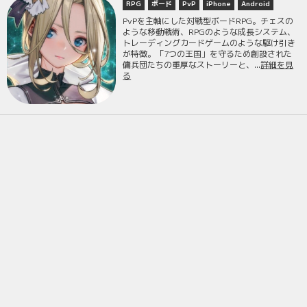
RPG
ボード
PvP
iPhone
Android
PvPを主軸にした対戦型ボードRPG。チェスの
ような移動戦術、RPGのような成長システム、
トレーディングカードゲームのような駆け引き
が特徴。「7つの王国」を守るため創設された
傭兵団たちの重厚なストーリーと、...
詳細を見
る