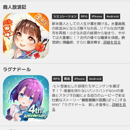
商人放浪記
シミュレーション
RPG
iPhone
Android
新米商人としての人生が幕を開ける。水墨画風
の街並みにならぶ様々なお店...リアルな古代都
市を再現！小さなお店の経営から始まり、やが
ては大富豪に！？古代の様々な職業を体感。納
官師に傀儡師、さらに墓泥棒ま...
詳細を見る
ラグナドール
RPG
育成
iPhone
Android
-ヒト型進化した妖怪たちがニンゲンを滅ぼ
す！？-楽器を持たないパンクバンドBiSHの楽
曲とスタジオ白組による迫力のムービーで彩る
壮絶なストーリー“魑魅魍魎が跋扈(ばっこ)する
RPG”「ラグナドール 妖しき皇帝と...
詳細を見
る