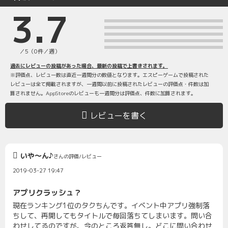
3.7
／5（0件／週）
過去にレビューの投稿があった場合、最新の投稿で上書きされます。
※評価点、レビュー数は直近一週間分の数値となります。エスピーゲームで投稿された
レビューは全て掲載されますが、一週間以前に投稿されたレビューの評価点・件数は加
算されません。AppStoreのレビューも一週間分は評価点、件数に加算されます。
レビューを書く
いや〜ん♪
さんの評価/レビュー
2019-03-27 19:47
アプリクラッシュ？
現在ランキング1位のタクちんです。イベント中アプリ強制落
ちして、再開してもタイトルで毎回落ちてしまいます。問い合
わせしてるのですが、今のところ返答無し。どこに問い合わせ