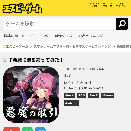
ジャンル
リリース
サイト
リスト
時期一覧
ログイン
投稿記事一覧
ゲーム一覧
新作ゲーム
総合ランキング
エスピーゲーム
スマホゲームアプリ一覧・おすすめゲームランキング
悪魔に魂
『悪魔に魂を売ってみた』
Intelligence technology K.K
3.7
6
レビュー件数
件
2019-03-13
リリース日
ボード
RPG
カード
iPhone
Android
トランプ
勉強
悪魔