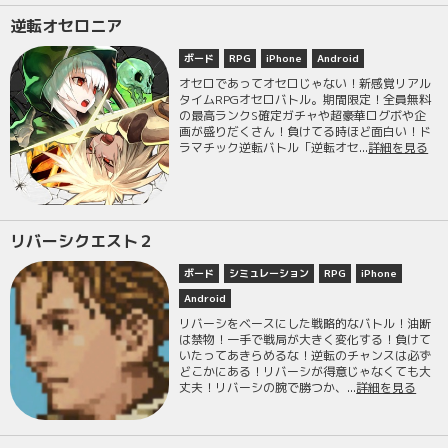
逆転オセロニア
ボード
RPG
iPhone
Android
オセロであってオセロじゃない！新感覚リアル
タイムRPGオセロバトル。期間限定！全員無料
の最高ランクS確定ガチャや超豪華ログボや企
画が盛りだくさん！負けてる時ほど面白い！ド
ラマチック逆転バトル「逆転オセ...
詳細を見る
リバーシクエスト２
ボード
シミュレーション
RPG
iPhone
Android
リバーシをベースにした戦略的なバトル！油断
は禁物！一手で戦局が大きく変化する！負けて
いたってあきらめるな！逆転のチャンスは必ず
どこかにある！リバーシが得意じゃなくても大
丈夫！リバーシの腕で勝つか、...
詳細を見る