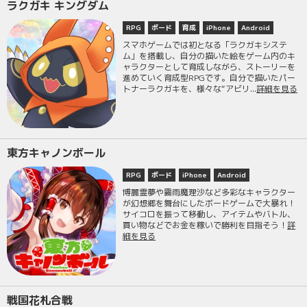
ラクガキ キングダム
RPG
ボード
育成
iPhone
Android
スマホゲームでは初となる「ラクガキシステ
ム」を搭載し、自分の描いた絵をゲーム内のキ
ャラクターとして育成しながら、ストーリーを
進めていく育成型RPGです。自分で描いたパー
トナーラクガキを、様々な“アビリ...
詳細を見る
東方キャノンボール
RPG
ボード
iPhone
Android
博麗霊夢や霧雨魔理沙など多彩なキャラクター
が幻想郷を舞台にしたボードゲームで大暴れ！
サイコロを振って移動し、アイテムやバトル、
買い物などでお金を稼いで勝利を目指そう！
詳
細を見る
戦国花札合戦