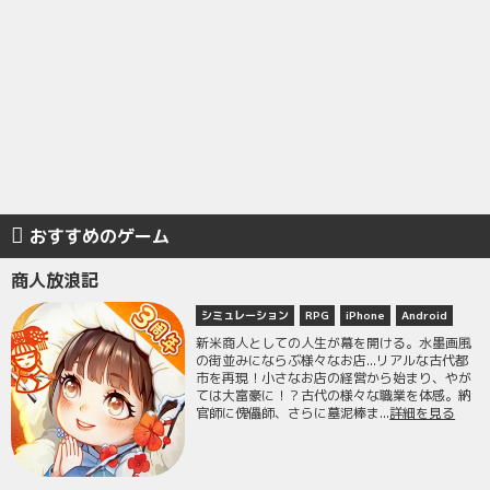
おすすめのゲーム
商人放浪記
シミュレーション
RPG
iPhone
Android
新米商人としての人生が幕を開ける。水墨画風
の街並みにならぶ様々なお店...リアルな古代都
市を再現！小さなお店の経営から始まり、やが
ては大富豪に！？古代の様々な職業を体感。納
官師に傀儡師、さらに墓泥棒ま...
詳細を見る