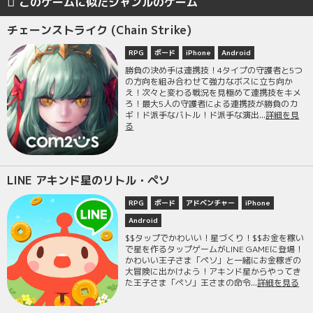
このゲームに似たジャンルのゲーム
チェーンストライク (Chain Strike)
RPG
ボード
iPhone
Android
勝負の決め手は連携技！4タイプの守護者と5つ
の方向を組み合わせて強力なボスに立ち向か
え！次々と変わる戦況を見極めて連携技をキメ
ろ！最大5人の守護者による連携技が勝負のカ
ギ！ド派手なバトル！ド派手な演出...
詳細を見
る
LINE アキンド星のリトル・ペソ
RPG
ボード
アドベンチャー
iPhone
Android
$$タップでかわいい！星づくり！$$お金を稼い
で星を作るタップゲームがLINE GAMEに登場！
かわいい王子さま「ペソ」と一緒にお金稼ぎの
大冒険に出かけよう！アキンド星からやってき
た王子さま「ペソ」王さまの命令...
詳細を見る