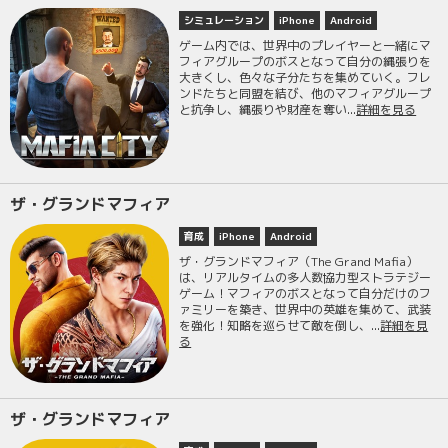
シミュレーション
iPhone
Android
ゲーム内では、世界中のプレイヤーと一緒にマ
フィアグループのボスとなって自分の縄張りを
大きくし、色々な子分たちを集めていく。フレ
ンドたちと同盟を結び、他のマフィアグループ
と抗争し、縄張りや財産を奪い...
詳細を見る
ザ・グランドマフィア
育成
iPhone
Android
ザ・グランドマフィア（The Grand Mafia）
は、リアルタイムの多人数協力型ストラテジー
ゲーム！マフィアのボスとなって自分だけのフ
ァミリーを築き、世界中の英雄を集めて、武装
を強化！知略を巡らせて敵を倒し、...
詳細を見
る
ザ・グランドマフィア