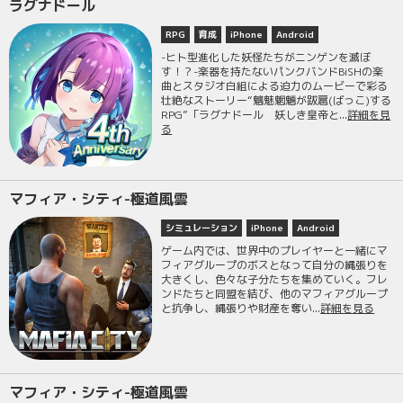
ラグナドール
RPG
育成
iPhone
Android
-ヒト型進化した妖怪たちがニンゲンを滅ぼ
す！？-楽器を持たないパンクバンドBiSHの楽
曲とスタジオ白組による迫力のムービーで彩る
壮絶なストーリー“魑魅魍魎が跋扈(ばっこ)する
RPG”「ラグナドール 妖しき皇帝と...
詳細を見
る
マフィア・シティ-極道風雲
シミュレーション
iPhone
Android
ゲーム内では、世界中のプレイヤーと一緒にマ
フィアグループのボスとなって自分の縄張りを
大きくし、色々な子分たちを集めていく。フレ
ンドたちと同盟を結び、他のマフィアグループ
と抗争し、縄張りや財産を奪い...
詳細を見る
マフィア・シティ-極道風雲