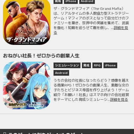
育成
iPhone
Android
ザ・グランドマフィア（The Grand Mafia）
は、リアルタイムの多人数協力型ストラテジー
ゲーム！マフィアのボスとなって自分だけのフ
ァミリーを築き、世界中の英雄を集めて、武装
を強化！知略を巡らせて敵を倒し、...
詳細を見
る
おねがい社長！ゼロからの創業人生
シミュレーション
育成
RPG
iPhone
Android
うちの会社の社長になったらどう？想像を越え
る商業RPG！ゼロからの創業人生、素敵な女の
子たちとビジネス帝国を作り上げよう！ゲーム
紹介「お願い！社長」はスマホ向けの会社経営
をテーマにした育成シミュレーシ...
詳細を見る