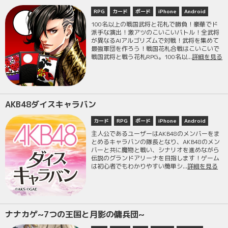
RPG
カード
ボード
iPhone
Android
100名以上の戦国武将と花札で勝負！豪華でド
派手な演出！激アツのこいこいバトル！全武将
が異なるAIアルゴリズムで対戦！武将を集めて
最強軍団を作ろう！戦国花札合戦はこいこいで
戦国武将と戦う花札RPG。100名以...
詳細を見る
AKB48ダイスキャラバン
カード
RPG
ボード
iPhone
Android
主人公であるユーザーはAKB48のメンバーをま
とめるキャラバンの隊長となり、AKB48のメン
バーと共に魔物と戦い、シナリオを進めながら
伝説のグランドアリーナを目指します！ゲーム
は初心者でもわかりやすい簡単シ...
詳細を見る
ナナカゲ~7つの王国と月影の傭兵団~