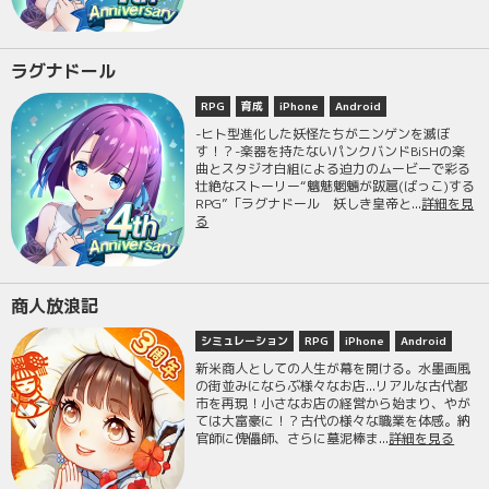
ラグナドール
RPG
育成
iPhone
Android
-ヒト型進化した妖怪たちがニンゲンを滅ぼ
す！？-楽器を持たないパンクバンドBiSHの楽
曲とスタジオ白組による迫力のムービーで彩る
壮絶なストーリー“魑魅魍魎が跋扈(ばっこ)する
RPG”「ラグナドール 妖しき皇帝と...
詳細を見
る
商人放浪記
シミュレーション
RPG
iPhone
Android
新米商人としての人生が幕を開ける。水墨画風
の街並みにならぶ様々なお店...リアルな古代都
市を再現！小さなお店の経営から始まり、やが
ては大富豪に！？古代の様々な職業を体感。納
官師に傀儡師、さらに墓泥棒ま...
詳細を見る