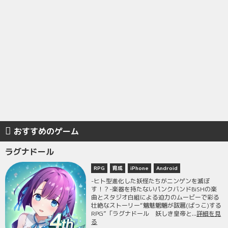
おすすめのゲーム
ラグナドール
RPG
育成
iPhone
Android
-ヒト型進化した妖怪たちがニンゲンを滅ぼ
す！？-楽器を持たないパンクバンドBiSHの楽
曲とスタジオ白組による迫力のムービーで彩る
壮絶なストーリー“魑魅魍魎が跋扈(ばっこ)する
RPG”「ラグナドール 妖しき皇帝と...
詳細を見
る