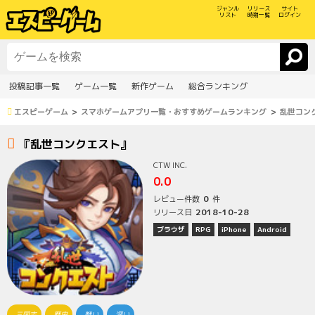
ジャンル
リリース
サイト
リスト
時期一覧
ログイン
投稿記事一覧
ゲーム一覧
新作ゲーム
総合ランキング
エスピーゲーム
スマホゲームアプリ一覧・おすすめゲームランキング
乱世コン
『乱世コンクエスト』
CTW INC.
0.0
0
レビュー件数
件
2018-10-28
リリース日
ブラウザ
RPG
iPhone
Android
三国志
歴史
戦い
深い