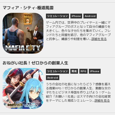
マフィア・シティ-極道風雲
シミュレーション
iPhone
Android
ゲーム内では、世界中のプレイヤーと一緒にマ
フィアグループのボスとなって自分の縄張りを
大きくし、色々な子分たちを集めていく。フレ
ンドたちと同盟を結び、他のマフィアグループ
と抗争し、縄張りや財産を奪い...
詳細を見る
おねがい社長！ゼロからの創業人生
シミュレーション
育成
RPG
iPhone
Android
うちの会社の社長になったらどう？想像を越え
る商業RPG！ゼロからの創業人生、素敵な女の
子たちとビジネス帝国を作り上げよう！ゲーム
紹介「お願い！社長」はスマホ向けの会社経営
をテーマにした育成シミュレーシ...
詳細を見る