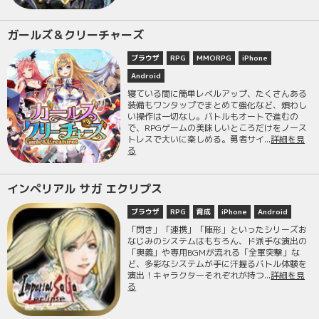
ガールズ＆クリーチャーズ
ブラウザ
RPG
MMORPG
iPhone
Android
寝ている間に簡単レベルアップ、たくさんある
装備もワンタップでまとめて強化など、煩わし
い操作は一切なし。バトルもオートで進むの
で、RPGゲームの美味しいところだけをノース
トレスで大いに楽しめる。勇者サイ...
詳細を見
る
インペリアル サガ エクリプス
ブラウザ
RPG
育成
iPhone
Android
「閃き」「連携」「陣形」といったシリーズお
なじみのシステムはもちろん、ド派手な演出の
「奥義」や専用BGMが流れる「全軍突撃」な
ど、多彩なシステムが手に汗握るバトル体験を
演出！キャラクターそれぞれが持つ...
詳細を見
る