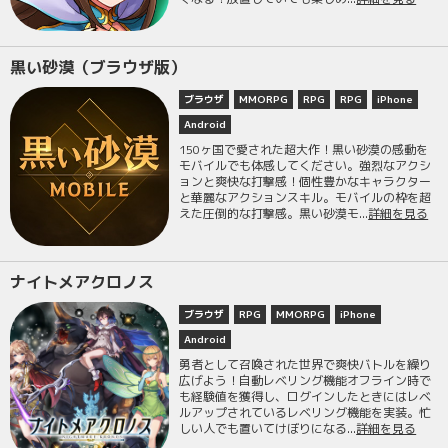
黒い砂漠（ブラウザ版）
ブラウザ
MMORPG
RPG
RPG
iPhone
Android
150ヶ国で愛された超大作！黒い砂漠の感動を
モバイルでも体感してください。強烈なアクシ
ョンと爽快な打撃感！個性豊かなキャラクター
と華麗なアクションスキル。モバイルの枠を超
えた圧倒的な打撃感。黒い砂漠モ...
詳細を見る
ナイトメアクロノス
ブラウザ
RPG
MMORPG
iPhone
Android
勇者として召喚された世界で爽快バトルを繰り
広げよう！自動レベリング機能オフライン時で
も経験値を獲得し、ログインしたときにはレベ
ルアップされているレベリング機能を実装。忙
しい人でも置いてけぼりになる...
詳細を見る