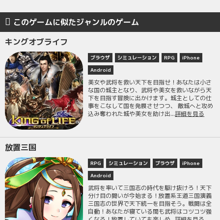
このゲームに似たジャンルのゲーム
キングオブライフ
ブラウザ
シミュレーション
RPG
iPhone
Android
美女や武将を救い天下を目指せ！あなたは小さ
な国の城主となり、武将や美女を救いながら天
下を目指す冒険に出かけます。城主としての仕
事をこなして国を発展させつつ、 敵城へと攻め
込み奪われた城や美女を助け出...
詳細を見る
放置三国
RPG
シミュレーション
ブラウザ
iPhone
Android
武将を率いて三国志の時代を駆け抜けろ！天下
分け目の闘いが今始まる！放置系王道三国演義
三国志の世界で天下統一を目指そう。戦闘は全
自動！あなたが寝ている間も武将はコツコツ強
くなる！放置していても楽しめ...
詳細を見る