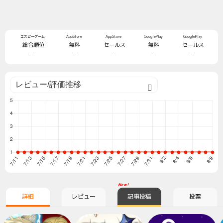
エスピーゲーム
AppStore
AppStore
GooglePlay
GooglePlay
総合順位
無料
セールス
無料
セールス
--
--
--
--
--
New!
詳細
レビュー
記事投稿
投票