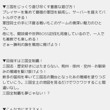
▼三国をじっくり遊び尽くす豊富な遊び方！
プレイヤーを集めて最強の軍団を結成し、サーバーを越えてバ
トルができる！
軍団同士の手に汗握る戦いもこのゲームの奥深い魅力のひと
つ。
他にも、闘技場や世界BOSS討伐も用意しているので、一人で
も複数でも楽しめる！
さぁー勝利の旗を戦地に掲げよう！
▼目指すは三国全制覇！
三国志・歴史好きにはたまらない、荊州・徐州・兗州…お馴染
みの戦場を駆け抜けよう！
数多の猛将を率いて三国志の舞台となったあの戦場を塗りつぶ
していこう。三国全土の地図を見るだけでワクワクすること間
違いなし。
三国全制覇も夢じゃない！？
▼こんな方にオススメ！