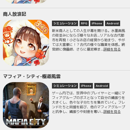
商人放浪記
シミュレーション
RPG
iPhone
Android
新米商人としての人生が幕を開ける。水墨画風
の街並みにならぶ様々なお店...リアルな古代都
市を再現！小さなお店の経営から始まり、やが
ては大富豪に！？古代の様々な職業を体感。納
官師に傀儡師、さらに墓泥棒ま...
詳細を見る
マフィア・シティ-極道風雲
シミュレーション
iPhone
Android
ゲーム内では、世界中のプレイヤーと一緒にマ
フィアグループのボスとなって自分の縄張りを
大きくし、色々な子分たちを集めていく。フレ
ンドたちと同盟を結び、他のマフィアグループ
と抗争し、縄張りや財産を奪い...
詳細を見る