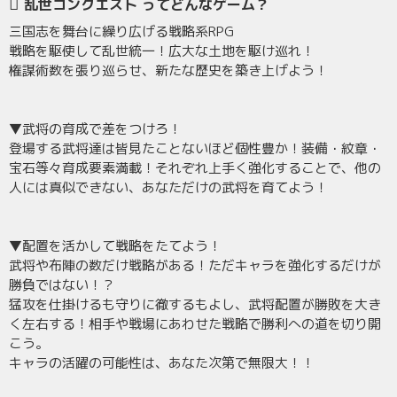
乱世コンクエスト ってどんなゲーム？
三国志を舞台に繰り広げる戦略系RPG
戦略を駆使して乱世統一！広大な土地を駆け巡れ！
権謀術数を張り巡らせ、新たな歴史を築き上げよう！
▼武将の育成で差をつけろ！
登場する武将達は皆見たことないほど個性豊か！装備・紋章・
宝石等々育成要素満載！それぞれ上手く強化することで、他の
人には真似できない、あなただけの武将を育てよう！
▼配置を活かして戦略をたてよう！
武将や布陣の数だけ戦略がある！ただキャラを強化するだけが
勝負ではない！？
猛攻を仕掛けるも守りに徹するもよし、武将配置が勝敗を大き
く左右する！相手や戦場にあわせた戦略で勝利への道を切り開
こう。
キャラの活躍の可能性は、あなた次第で無限大！！