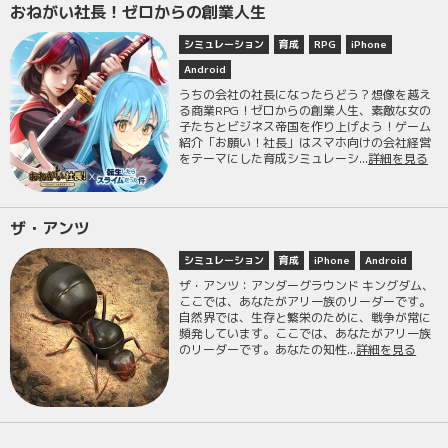
おねがい社長！ゼロからの創業人生
シミュレーション
育成
RPG
iPhone
Android
うちの会社の社長になったらどう？想像を越え
る商業RPG！ゼロからの創業人生、素敵な女の
子たちとビジネス帝国を作り上げよう！ゲーム
紹介「お願い！社長」はスマホ向けの会社経営
をテーマにした育成シミュレーシ...
詳細を見る
ザ・アンツ
シミュレーション
育成
iPhone
Android
ザ・アンツ：アンダーグラウンド キングダム、
ここでは、あなたがアリ一族のリーダーです。
自然界では、生存と繁栄のために、戦争が常に
頻発しています。ここでは、あなたがアリ一族
のリーダーです。あなたの知性...
詳細を見る