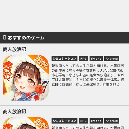
おすすめのゲーム
商人放浪記
シミュレーション
RPG
iPhone
Android
新米商人としての人生が幕を開ける。水墨画風
の街並みにならぶ様々なお店...リアルな古代都
市を再現！小さなお店の経営から始まり、やが
ては大富豪に！？古代の様々な職業を体感。納
官師に傀儡師、さらに墓泥棒ま...
詳細を見る
商人放浪記
シミュレーション
RPG
iPhone
Android
新米商人としての人生が幕を開ける。水墨画風