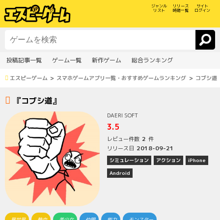
ジャンル
リリース
サイト
リスト
時期一覧
ログイン
投稿記事一覧
ゲーム一覧
新作ゲーム
総合ランキング
エスピーゲーム
スマホゲームアプリ一覧・おすすめゲームランキング
コブシ道
『コブシ道』
DAERI SOFT
3.5
2
レビュー件数
件
2018-09-21
リリース日
シミュレーション
アクション
iPhone
Android
異世界
熱血
美少女
仲間
能力
モンスター