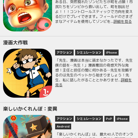
ある日、突然現れたゾンビたちが町を占領！市
民たちをゾンビから救い出して、町を脱出せ
よ！！！コントロールスティックで方向を変え
るだけでプレイできます。フィールドのさまざ
まなアイテムを使用してゾンビを...
詳細を見る
漫画大作戦
アクション
シミュレーション
iPhone
「先生、漫画は本当に読まなかったです、先生
僕の話を…先生！」漫画奪回の奇想天外な発
想！主任と担任の間に何かある…先生を攻略す
るのは先生のペットから始まりましょう！先
生、私に話したがることとかありませ...
詳細を
見る
楽しいかくれんぼ：変異
アクション
シミュレーション
PvP
iPhone
Android
「楽しいかくれんぼ」は、最大40人でのオンラ