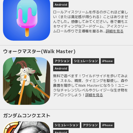
Android
ロールアイスクリームを作るのがこれほど楽し
い（または満足感が得られる）ことはありませ
んでした。想像してみてください。巷で最もエ
キサイティングなフードゲーム、アイスクリー
ムロール作りで主導権を握るあ...
詳細を見る
ウォークマスター(Walk Master)
アクション
シミュレーション
iPhone
Android
無料で遊べます！ワイルドサイドを歩いてみよ
う！スキル、精度、タイミングを駆使し、森や
農園を闊歩してWalk Masterになろう！ユニー
クなチャレンジレベルやクレイジーな生き物を
アンロックしよう！
詳細を見る
ガンダムコンクエスト
シミュレーション
アクション
iPhone
Android