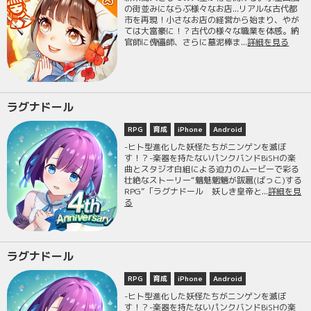
の街並みにならぶ様々なお店...リアルな古代都
市を再現！小さなお店の経営から始まり、やが
ては大富豪に！？古代の様々な職業を体感。納
官師に傀儡師、さらに墓泥棒ま...
詳細を見る
ラグナドール
RPG
育成
iPhone
Android
-ヒト型進化した妖怪たちがニンゲンを滅ぼ
す！？-楽器を持たないパンクバンドBiSHの楽
曲とスタジオ白組による迫力のムービーで彩る
壮絶なストーリー“魑魅魍魎が跋扈(ばっこ)する
RPG”「ラグナドール 妖しき皇帝と...
詳細を見
る
ラグナドール
RPG
育成
iPhone
Android
-ヒト型進化した妖怪たちがニンゲンを滅ぼ
す！？-楽器を持たないパンクバンドBiSHの楽