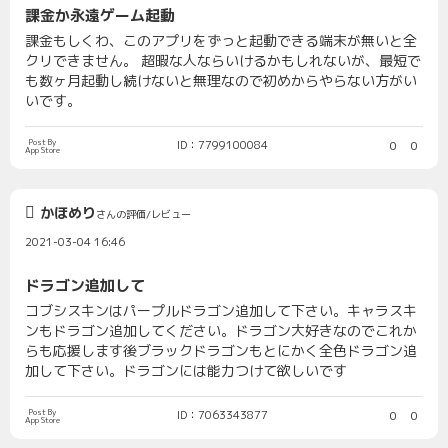
課金か永遠ゲーム起動
課金もしくわ、このアプリをずっと起動できる端末が無いと全
クリできません。 超暇な人ならいけるかもしれないが、最短で
も数ヶ月起動し続けないと無理なので初めからやらない方がい
いです。
Post By
ID：7799100084
0
0
App Store
かほめり
さんの評価/レビュー
2021-03-04 16:46
ドラゴン追加して
コブシスキンはパープルドラゴン追加して下さい。キャラスキ
ンもドラゴン追加してください。ドラゴン大好きなのでこれか
らも応援します後ブラックドラゴンもとにかく全色ドラゴン追
加して下さい。ドラゴンには能力つけて欲しいです
Post By
ID：7063343877
0
0
App Store