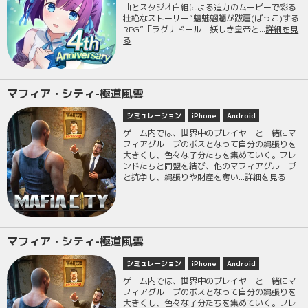
曲とスタジオ白組による迫力のムービーで彩る
壮絶なストーリー“魑魅魍魎が跋扈(ばっこ)する
RPG”「ラグナドール 妖しき皇帝と...
詳細を見
る
マフィア・シティ-極道風雲
シミュレーション
iPhone
Android
ゲーム内では、世界中のプレイヤーと一緒にマ
フィアグループのボスとなって自分の縄張りを
大きくし、色々な子分たちを集めていく。フレ
ンドたちと同盟を結び、他のマフィアグループ
と抗争し、縄張りや財産を奪い...
詳細を見る
マフィア・シティ-極道風雲
シミュレーション
iPhone
Android
ゲーム内では、世界中のプレイヤーと一緒にマ
フィアグループのボスとなって自分の縄張りを
大きくし、色々な子分たちを集めていく。フレ