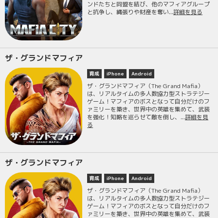
ンドたちと同盟を結び、他のマフィアグループ
と抗争し、縄張りや財産を奪い...
詳細を見る
ザ・グランドマフィア
育成
iPhone
Android
ザ・グランドマフィア（The Grand Mafia）
は、リアルタイムの多人数協力型ストラテジー
ゲーム！マフィアのボスとなって自分だけのフ
ァミリーを築き、世界中の英雄を集めて、武装
を強化！知略を巡らせて敵を倒し、...
詳細を見
る
ザ・グランドマフィア
育成
iPhone
Android
ザ・グランドマフィア（The Grand Mafia）
は、リアルタイムの多人数協力型ストラテジー
ゲーム！マフィアのボスとなって自分だけのフ
ァミリーを築き、世界中の英雄を集めて、武装