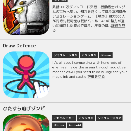
累計500万ダウンロード突破！機動戦士ガンダ
ムの世界へ集い、知力を尽くして戦う本格戦争
シミュレーションゲーム！【戦争】最大800人
が同時対戦可能な戦略バトル！4つの勢力が互
いに編成した舞台で戦う、圧巻の戦...
詳細を見
る
Draw Defence
シミュレーション
アクション
iPhone
It’s all about competing with hundreds of
enemies inside the arena through addictive
mechanics.All you need to do is upgrade your
magic ink and castle.
詳細を見る
ひたすら逃げゾンビ
アドベンチャー
アクション
シミュレーション
iPhone
Android