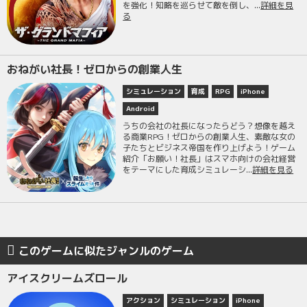
を強化！知略を巡らせて敵を倒し、...
詳細を見
る
おねがい社長！ゼロからの創業人生
シミュレーション
育成
RPG
iPhone
Android
うちの会社の社長になったらどう？想像を越え
る商業RPG！ゼロからの創業人生、素敵な女の
子たちとビジネス帝国を作り上げよう！ゲーム
紹介「お願い！社長」はスマホ向けの会社経営
をテーマにした育成シミュレーシ...
詳細を見る
このゲームに似たジャンルのゲーム
アイスクリームズロール
アクション
シミュレーション
iPhone