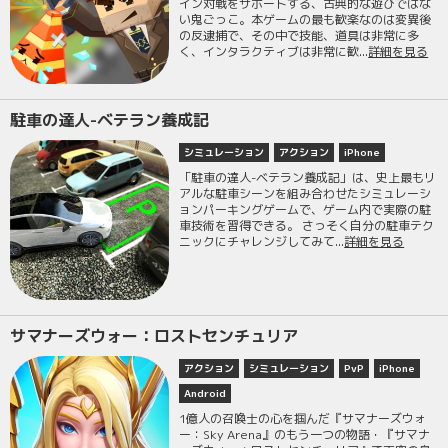
イン対戦をサポートする、古典的な遊びではな
い鬼ごっこ。本ゲームの最も歓楽なのは変異後
の反逮捕で、その中で技能、道具は非常に多
く、インタラクティブは非常に歓...
詳細を見る
駐車の達人-ベテラン養成記
シミュレーション
アクション
iPhone
「駐車の達人-ベテラン養成記」は、史上最もリ
アルな駐車シーンを組み合わせたシミュレーシ
ョンパーキングゲームで、ゲーム内で実際の駐
車技術を習得できる。 さっそく自分の駐車テク
ニックにチャレンジしてみて...
詳細を見る
サマナーズウォー：ロストセンチュリア
アクション
シミュレーション
PvP
iPhone
Android
1億人の召喚士の心を掴んだ『サマナーズウォ
ー：Sky Arena』のもう一つの物語・『サマナ