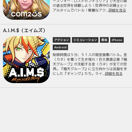
ーズウォー：ロストセンチュリア』で天空の島
の過去世界を体験しよう！世界中の召喚士とリ
アルタイムでバトル！華麗なアク...
詳細を見る
A.I.M.$（エイムズ）
アクション
シミュレーション
育成
iPhone
Android
制限時間は５分、５１人の現金強奪バトル。金
（カネ）を奪って生き残れ！巨大悪徳企業『極
天グループ』が支配する金（カネ）が全ての世
界。『極天グループ』に立ち向かうは武器を手
にした『ギャング』たち。ライ...
詳細を見る