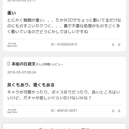
2019-05-06 23:17
重い
とにかく戦闘が重い、、、たかが2Dでちょっと動いてるだけな
のにものすごいカクつく、、、裏で不要な処理がものすごく多
く動いているのでどうにかしてほしいですね
Post By
ID：4109625415
0
0
App Store
本垢の白夜叉
さんの評価/レビュー
2019-05-03 08:24
良くもあり、悪くもある
キャラが可愛かったり、ボイスありだったり、良いところはい
いけど、ガチャが悲しいぐらい引けないかな？
Post By
ID：4091812837
0
0
App Store