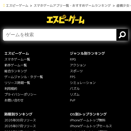
エスピーゲーム
スマホゲームアプリ一覧・おすすめゲームランキング
虚構少女-E
エスピーゲーム
ジャンル別ランキング
スマホゲーム一覧
RPG
新作ゲーム一覧
アクション
総合ランキング
スポーツ
ゲームジャンル・タグ一覧
FPS
リリース時期一覧
シミュレーション
利用規約
パズル
プライバシーポリシー
リズム
お問い合わせ
PvP
時期別ランキング
OS別トップランキング
2026年08月リリース
iPhoneゲームトップ無料
2026年07月リリース
iPhoneゲームトップセールス