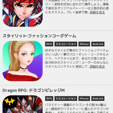
ナル部隊をつくろう！バトルはライトストラテ
ジー！武将を状況に合わせて操作しよう。漫画
で読めるオリジナルストーリーは三国志初心者
にもオススメ。プレイ進捗で開...
詳細を見る
スタイリット‐ファッションコーデゲーム
RPG
シミュレーション
iPhone
Android
好きなスタイルで集めたファッションアイテム
がいっぱい！夢のクローゼット！コーデからメ
イク、ヘアスタイルまで、あなたの思うまま、
自分好みのスタイリング！ユーザーのみんなと
スタイルコンテストに参加して...
詳細を見る
Dragon RPG: ドラゴンビレッジM
RPG
シミュレーション
iPhone
Android
バラエティー満載のドラゴン:その数300種以
上！個性的でバラエティーに富んだドラゴンが
勢揃い。お気に入りのドラゴンを選んで育てる