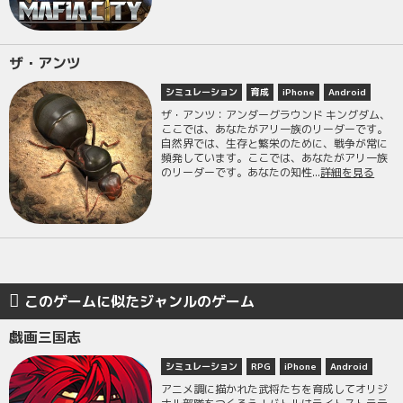
ザ・アンツ
シミュレーション
育成
iPhone
Android
ザ・アンツ：アンダーグラウンド キングダム、
ここでは、あなたがアリ一族のリーダーです。
自然界では、生存と繁栄のために、戦争が常に
頻発しています。ここでは、あなたがアリ一族
のリーダーです。あなたの知性...
詳細を見る
このゲームに似たジャンルのゲーム
戯画三国志
シミュレーション
RPG
iPhone
Android
アニメ調に描かれた武将たちを育成してオリジ