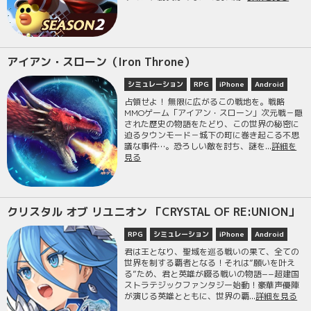
アイアン・スローン（Iron Throne）
シミュレーション
RPG
iPhone
Android
占領せよ！ 無限に広がるこの戦地を。戦略
MMOゲーム「アイアン・スローン」次元戦－隠
された歴史の物語をたどり、この世界の秘密に
迫るタウンモード－城下の町に巻き起こる不思
議な事件…。恐ろしい敵を討ち、謎を...
詳細を
見る
クリスタル オブ リユニオン 「CRYSTAL OF RE:UNION」
RPG
シミュレーション
iPhone
Android
君は王となり、聖域を巡る戦いの果て、全ての
世界を制する覇者となる！それは”願いを叶え
る”ため、君と英雄が綴る戦いの物語−−超建国
ストラテジックファンタジー始動！豪華声優陣
が演じる英雄とともに、世界の覇...
詳細を見る