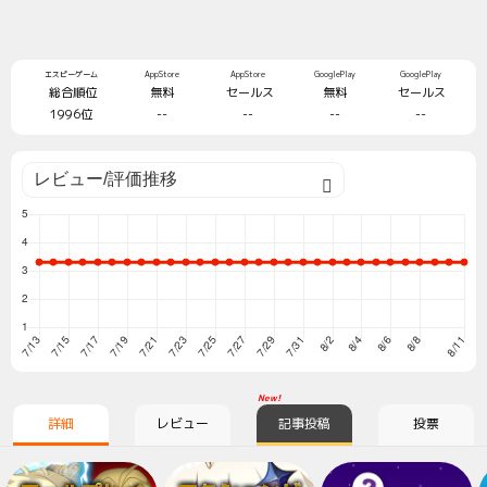
エスピーゲーム
AppStore
AppStore
GooglePlay
GooglePlay
総合順位
無料
セールス
無料
セールス
1996位
--
--
--
--
New!
詳細
レビュー
記事投稿
投票