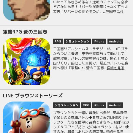
いたってあきらめるな！逆転のチャンスは必ず
どこかにある！リバーシが得意じゃなくても大
丈夫！リバーシの腕で勝つか、...
詳細を見る
軍勢RPG 蒼の三国志
RPG
シミュレーション
iPhone
Android
三国志リアルタイムストラテジーが、コロプラ
からついに登場！軍勢を直接触って動かして、
敵を攻撃。バトルの鍵を握るのは、拠点となる
国づくり。強化した軍勢で、緊迫のバトルを勝
利へ導け「軍勢RPG 蒼の三国志...
詳細を見る
LINE ブラウンストーリーズ
シミュレーション
RPG
iPhone
Android
ブラウンたちと一緒に冒険に出発だ!!簡単操作
で楽しめる戦略バトル◆おなじみのLINEのキャ
ラクターたちを簡単に召喚できちゃう!操作はタ
ッチ＆スワイプだけ!どのキャラクターをいつ出
すのか、勝負はあなたの腕次第...
詳細を見る