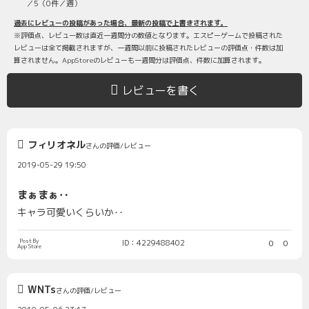
／5（0件／週）
過去にレビューの投稿があった場合、最新の投稿で上書きされます。
※評価点、レビュー数は直近一週間分の数値となります。エスピーゲームで投稿された
レビューは全て掲載されますが、一週間以前に投稿されたレビューの評価点・件数は加
算されません。AppStoreのレビューも一週間分は評価点、件数に加算されます。
レビューを書く
フィリオネル
さんの評価/レビュー
2019-05-29 19:50
まぁまぁ‥
キャラ可愛いくらいか‥
Post By
ID：4229488402
0
0
App Store
WNTs
さんの評価/レビュー