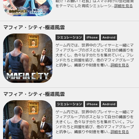
紹介「お願い！社長」はスマホ向けの会社経営
をテーマにした育成シミュレーシ...
詳細を見る
マフィア・シティ-極道風雲
シミュレーション
iPhone
Android
ゲーム内では、世界中のプレイヤーと一緒にマ
フィアグループのボスとなって自分の縄張りを
大きくし、色々な子分たちを集めていく。フレ
ンドたちと同盟を結び、他のマフィアグループ
と抗争し、縄張りや財産を奪い...
詳細を見る
マフィア・シティ-極道風雲
シミュレーション
iPhone
Android
ゲーム内では、世界中のプレイヤーと一緒にマ
フィアグループのボスとなって自分の縄張りを
大きくし、色々な子分たちを集めていく。フレ
ンドたちと同盟を結び、他のマフィアグループ
と抗争し、縄張りや財産を奪い...
詳細を見る