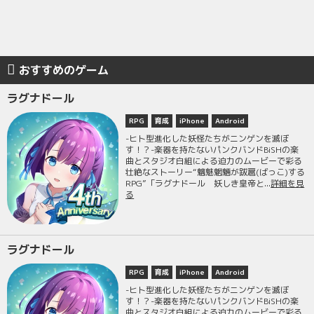
おすすめのゲーム
ラグナドール
RPG
育成
iPhone
Android
-ヒト型進化した妖怪たちがニンゲンを滅ぼ
す！？-楽器を持たないパンクバンドBiSHの楽
曲とスタジオ白組による迫力のムービーで彩る
壮絶なストーリー“魑魅魍魎が跋扈(ばっこ)する
RPG”「ラグナドール 妖しき皇帝と...
詳細を見
る
ラグナドール
RPG
育成
iPhone
Android
-ヒト型進化した妖怪たちがニンゲンを滅ぼ
す！？-楽器を持たないパンクバンドBiSHの楽
曲とスタジオ白組による迫力のムービーで彩る