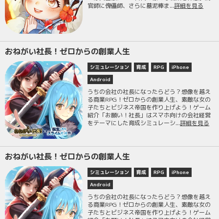
官師に傀儡師、さらに墓泥棒ま...
詳細を見る
おねがい社長！ゼロからの創業人生
シミュレーション
育成
RPG
iPhone
Android
うちの会社の社長になったらどう？想像を越え
る商業RPG！ゼロからの創業人生、素敵な女の
子たちとビジネス帝国を作り上げよう！ゲーム
紹介「お願い！社長」はスマホ向けの会社経営
をテーマにした育成シミュレーシ...
詳細を見る
おねがい社長！ゼロからの創業人生
シミュレーション
育成
RPG
iPhone
Android
うちの会社の社長になったらどう？想像を越え
る商業RPG！ゼロからの創業人生、素敵な女の
子たちとビジネス帝国を作り上げよう！ゲーム