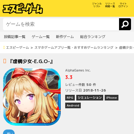
ジャンル
リリース
サイト
リスト
時期一覧
ログイン
投稿記事一覧
ゲーム一覧
新作ゲーム
総合ランキング
エスピーゲーム
スマホゲームアプリ一覧・おすすめゲームランキング
虚構少女-E
『虚構少女-E.G.O-』
AlphaGames Inc.
3.3
50
レビュー件数
件
2018-11-26
リリース日
RPG
シミュレーション
iPhone
Android
戦い