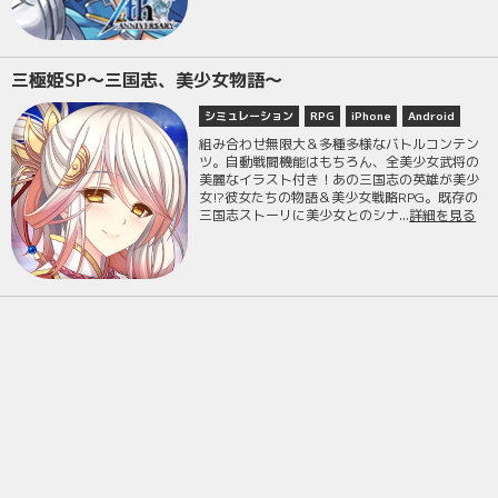
三極姫SP～三国志、美少女物語～
シミュレーション
RPG
iPhone
Android
組み合わせ無限大＆多種多様なバトルコンテン
ツ。自動戦闘機能はもちろん、全美少女武将の
美麗なイラスト付き！あの三国志の英雄が美少
女⁉彼女たちの物語＆美少女戦略RPG。既存の
三国志ストーリに美少女とのシナ...
詳細を見る