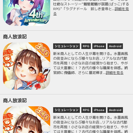
壮絶なストーリー“魑魅魍魎が跋扈(ばっこ)する
RPG”「ラグナドール 妖しき皇帝と...
詳細を見
る
商人放浪記
シミュレーション
RPG
iPhone
Android
新米商人としての人生が幕を開ける。水墨画風
の街並みにならぶ様々なお店...リアルな古代都
市を再現！小さなお店の経営から始まり、やが
ては大富豪に！？古代の様々な職業を体感。納
官師に傀儡師、さらに墓泥棒ま...
詳細を見る
商人放浪記
シミュレーション
RPG
iPhone
Android
新米商人としての人生が幕を開ける。水墨画風
の街並みにならぶ様々なお店...リアルな古代都
市を再現！小さなお店の経営から始まり、やが
ては大富豪に！？古代の様々な職業を体感。納