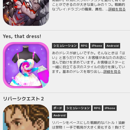
ことができるのが大きな楽しみの１つ。戦略的
なプレイ:ドラゴンの職業、属性、...
詳細を見る
Yes, that dress!
シミュレーション
RPG
iPhone
Android
あのドレスが欲しいですか。そんなときは「は
い」と言うだけでOK！お客様があなたのお店に
並んで助けを求めています。お客様はスターと
一緒に目立てる次のスタイルの流行を探してい
ます。基本のドレスを取り出し...
詳細を見る
リバーシクエスト２
ボード
シミュレーション
RPG
iPhone
Android
リバーシをベースにした戦略的なバトル！油断
は禁物！一手で戦局が大きく変化する！負けて