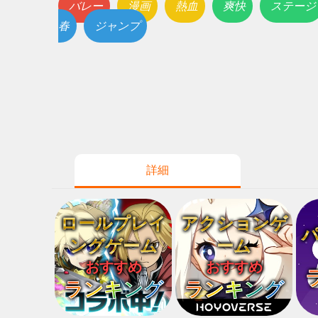
バレー
漫画
熱血
爽快
ステージ
春
ジャンプ
詳細
ロールプレイ
アクションゲ
ングゲーム
ーム
おすすめ
おすすめ
ランキング
ランキング