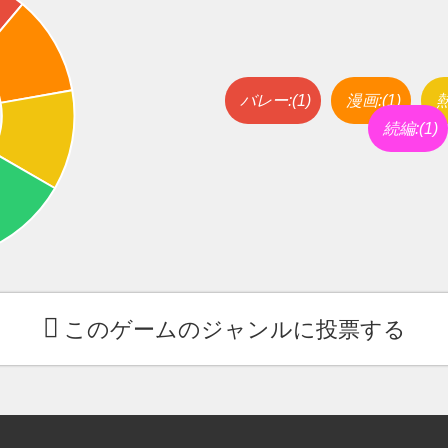
バレー:(1)
漫画:(1)
熱
続編:(1)
このゲームのジャンルに投票する