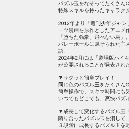
パズル玉をなぞってたくさんC
特殊スキルを持ったキャラク
2012年より「週刊少年ジャ
ーツ漫画を原作としたアニメ
「堕ちた強豪、飛べない烏」。
バレーボールに魅せられた主
語。
2024年2月には「劇場版ハイ
が公開されることが発表され
▼サクッと簡単プレイ！
同じ色のパズル玉をたくさんCO
簡単操作で、スキマ時間にも
いつでもどこでも、爽快パズ
▼成長して変化するパズル玉
隣り合ったパズル玉を消して
３段階に成長するパズル玉を