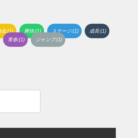
血:(1)
爽快:(1)
ステージ:(1)
成長:(1)
青春:(1)
ジャンプ:(1)