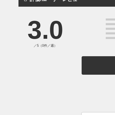
3.0
／5（0件／週）