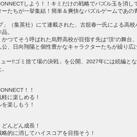
ONNECTしよう！！キミだけの戦略でパズル玉を消し
ターたちが一挙集結！簡単＆爽快なパズルゲームであの
ンプ」（集英社）にて連載された、古舘春一氏による高
作品。
かつてそう呼ばれた烏野高校が目指す先は“頂”の舞台
人公、日向翔陽と個性豊かなキャラクターたちが繰り広
キュー!!ゴミ捨て場の決戦」を公開、2027年には続編
た。
NNECT！！
気軽に楽しめる！
ルを楽しもう！
！
、どんどん成長！
戦略的に消してハイスコアを目指そう！