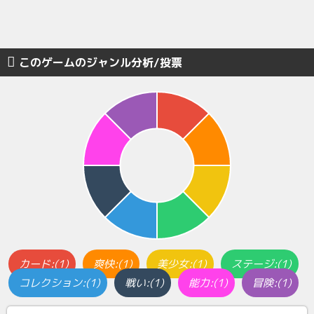
このゲームのジャンル分析/投票
カード:(1)
爽快:(1)
美少女:(1)
ステージ:(1)
コレクション:(1)
戦い:(1)
能力:(1)
冒険:(1)