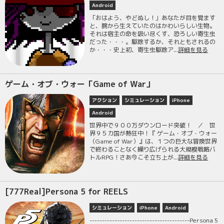
Android
「おはよう、やどぬし！」あなたが目を覚ます
と、腕から生えていたのはかわいらしい生物。
それは宿主の命を吸い尽くす、恐ろしい寄生虫
だった・・・。駆除するか、それともされるの
か・・・史上初、寄生虫駆除ア...
詳細を見る
ゲーム・オブ・ウォー「Game of War」
アクション
シミュレーション
iPhone
Android
世界中で９００万ダウンロード突破！ ／ 世
界９５カ国が熱狂中！『 ゲーム・オブ・ウォー
（Game of War）』は、１つの巨大な冒険世界
で終わることなく繰り広げられる大規模戦略バ
トルRPG！さあ今こそ立ち上が...
詳細を見る
[777Real]Persona 5 for REELS
シミュレーション
iPhone
Android
----------------------------------------Persona 5