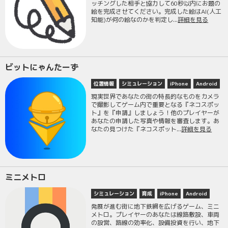
ッチングした相手と協力して60秒以内にお題の
絵を完成させてください。完成した絵はAI(人工
知能)が何の絵なのかを判定し...
詳細を見る
ビットにゃんたーず
位置情報
シミュレーション
iPhone
Android
現実世界であなたの街の特長的なものをカメラ
で撮影してゲーム内で重要となる『ネコスポッ
ト』を『申請』しましょう！他のプレイヤーが
あなたの申請した写真や情報を審査します。あ
なたの見つけた『ネコスポット...
詳細を見る
ミニメトロ
シミュレーション
育成
iPhone
Android
発展が進む街に地下鉄網を広げるゲーム、ミニ
メトロ。プレイヤーのあなたは線路敷設、車両
の設営、路線の効率化、設備投資を行い、地下