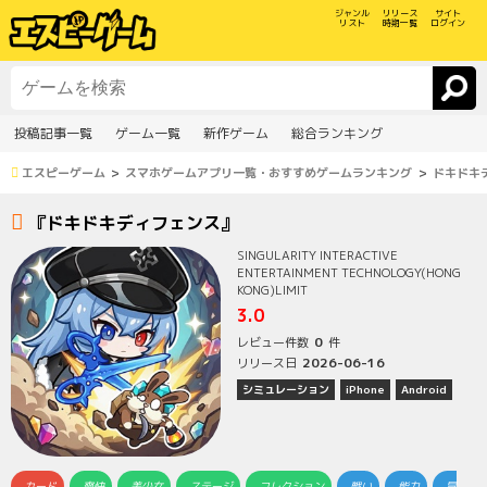
ジャンル
リリース
サイト
リスト
時期一覧
ログイン
投稿記事一覧
ゲーム一覧
新作ゲーム
総合ランキング
エスピーゲーム
スマホゲームアプリ一覧・おすすめゲームランキング
ドキドキ
『ドキドキディフェンス』
SINGULARITY INTERACTIVE
ENTERTAINMENT TECHNOLOGY(HONG
KONG)LIMIT
3.0
0
レビュー件数
件
2026-06-16
リリース日
シミュレーション
iPhone
Android
カード
爽快
美少女
ステージ
コレクション
戦い
能力
冒