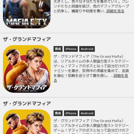
大きくし、色々な子分たちを集めていく。フレ
ンドたちと同盟を結び、他のマフィアグループ
と抗争し、縄張りや財産を奪い...
詳細を見る
ザ・グランドマフィア
育成
iPhone
Android
ザ・グランドマフィア（The Grand Mafia）
は、リアルタイムの多人数協力型ストラテジー
ゲーム！マフィアのボスとなって自分だけのフ
ァミリーを築き、世界中の英雄を集めて、武装
を強化！知略を巡らせて敵を倒し、...
詳細を見
る
ザ・グランドマフィア
育成
iPhone
Android
ザ・グランドマフィア（The Grand Mafia）
は、リアルタイムの多人数協力型ストラテジー
ゲーム！マフィアのボスとなって自分だけのフ