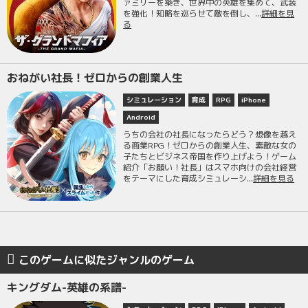
ァミリーを築き、世界中の英雄を集めて、武装
を強化！知略を巡らせて敵を倒し、...
詳細を見
る
おねがい社長！ゼロからの創業人生
シミュレーション
育成
RPG
iPhone
Android
うちの会社の社長になったらどう？想像を越え
る商業RPG！ゼロからの創業人生、素敵な女の
子たちとビジネス帝国を作り上げよう！ゲーム
紹介「お願い！社長」はスマホ向けの会社経営
をテーマにした育成シミュレーシ...
詳細を見る
このゲームに似たジャンルのゲーム
キングダム-英雄の系譜-