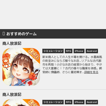
おすすめのゲーム
商人放浪記
シミュレーション
RPG
iPhone
Android
新米商人としての人生が幕を開ける。水墨画風
の街並みにならぶ様々なお店...リアルな古代都
市を再現！小さなお店の経営から始まり、やが
ては大富豪に！？古代の様々な職業を体感。納
官師に傀儡師、さらに墓泥棒ま...
詳細を見る
商人放浪記
シミュレーション
RPG
iPhone
Android