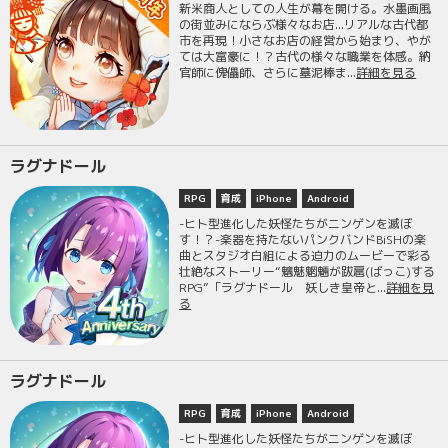
新米商人としての人生が幕を開ける。水墨画風
の街並みにならぶ様々なお店...リアルな古代都
市を再現！小さなお店の経営から始まり、やが
ては大富豪に！？古代の様々な職業を体感。納
官師に傀儡師、さらに墓泥棒ま...
詳細を見る
ラグナドール
RPG
育成
iPhone
Android
-ヒト型進化した妖怪たちがニンゲンを滅ぼ
す！？-楽器を持たないパンクバンドBiSHの楽
曲とスタジオ白組による迫力のムービーで彩る
壮絶なストーリー“魑魅魍魎が跋扈(ばっこ)する
RPG”「ラグナドール 妖しき皇帝と...
詳細を見
る
ラグナドール
RPG
育成
iPhone
Android
-ヒト型進化した妖怪たちがニンゲンを滅ぼ