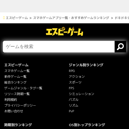
エスピーゲーム
スマホゲームアプリ一覧・おすすめゲームランキング
ドキドキ
エスピーゲーム
ジャンル別ランキング
スマホゲーム一覧
RPG
新作ゲーム一覧
アクション
総合ランキング
スポーツ
ゲームジャンル・タグ一覧
FPS
リリース時期一覧
シミュレーション
利用規約
パズル
プライバシーポリシー
リズム
お問い合わせ
PvP
時期別ランキング
OS別トップランキング