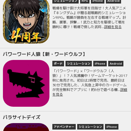
シミュレーション
RPG
iPhone
Android
戦場を駆け抜け大将軍を目指せ！大人気アニメ
『キングダム』が贈る超戦略的シミュレーショ
ンRPG。戦略が勝負を左右する戦場マップ。計
略、援軍、挟撃...！武力と知力を駆使して戦を
勝利に導け！戦場で倒した武将...
詳細を見る
パワーワード人狼【新・ワードウルフ】
ボード
シミュレーション
iPhone
Android
「パワーワード」×「ワードウルフ（人
狼）」！？人気沸騰中！ゲームマーケット2017
秋に発売され、初日は2時間で完売、最終日は
30分で完売した、人気急上昇中のカードゲーム
が完全無料でアプリに！約6分で遊べる爆...
詳細
を見る
パラサイトデイズ
アドベンチャー
シミュレーション
iPhone