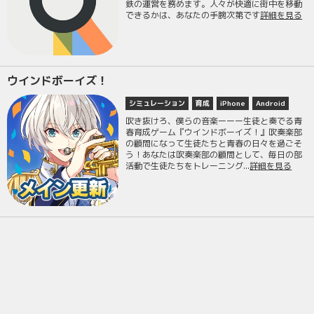
鉄の運営を務めます。人々が快適に街中を移動
できるかは、あなたの手腕次第です
詳細を見る
ウインドボーイズ！
シミュレーション
育成
iPhone
Android
吹き抜けろ、僕らの音楽ーーー生徒と奏でる青
春育成ゲーム『ウインドボーイズ！』吹奏楽部
の顧問になって生徒たちと青春の日々を過ごそ
う！あなたは吹奏楽部の顧問として、毎日の部
活動で生徒たちをトレーニング...
詳細を見る