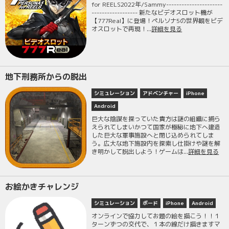
for REELS2022年/Sammy----------------------
------------------ 新たなビデオスロット機が
【777Real】に登場！ペルソナ5の世界観をビデ
オスロットで再現！...
詳細を見る
地下刑務所からの脱出
シミュレーション
アドベンチャー
iPhone
Android
巨大な陰謀を探っていた貴方は謎の組織に捕ら
えられてしまいかつて国家が極秘に地下へ建造
した巨大な軍事施設へと閉じ込められてしま
う。広大な地下施設内を探索し仕掛けや謎を解
き明かして脱出しよう！ゲームは...
詳細を見る
お絵かきチャレンジ
シミュレーション
ボード
iPhone
Android
オンラインで協力してお題の絵を描こう！！１
ターンずつの交代で、１本の線だけ描きますマ