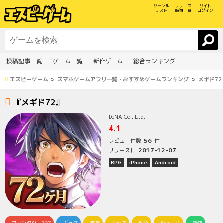
ジャンル
リリース
サイト
リスト
時期一覧
ログイン
投稿記事一覧
ゲーム一覧
新作ゲーム
総合ランキング
エスピーゲーム
スマホゲームアプリ一覧・おすすめゲームランキング
メギド72
『メギド72』
DeNA Co., Ltd.
4.1
56
レビュー件数
件
2017-12-07
リリース日
RPG
iPhone
Android
ファンタジーRPG
ギャグ
未来
キッズ
戦争
シュール
爽快