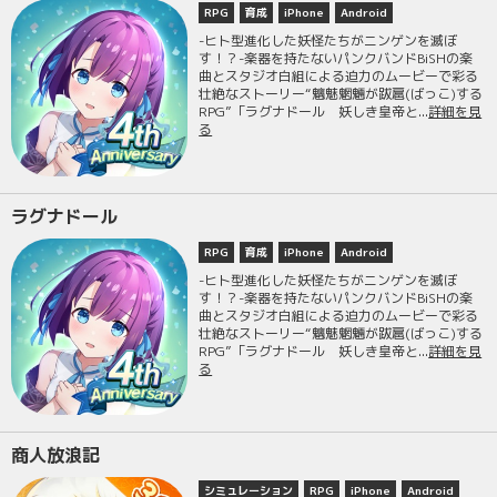
RPG
育成
iPhone
Android
-ヒト型進化した妖怪たちがニンゲンを滅ぼ
す！？-楽器を持たないパンクバンドBiSHの楽
曲とスタジオ白組による迫力のムービーで彩る
壮絶なストーリー“魑魅魍魎が跋扈(ばっこ)する
RPG”「ラグナドール 妖しき皇帝と...
詳細を見
る
ラグナドール
RPG
育成
iPhone
Android
-ヒト型進化した妖怪たちがニンゲンを滅ぼ
す！？-楽器を持たないパンクバンドBiSHの楽
曲とスタジオ白組による迫力のムービーで彩る
壮絶なストーリー“魑魅魍魎が跋扈(ばっこ)する
RPG”「ラグナドール 妖しき皇帝と...
詳細を見
る
商人放浪記
シミュレーション
RPG
iPhone
Android