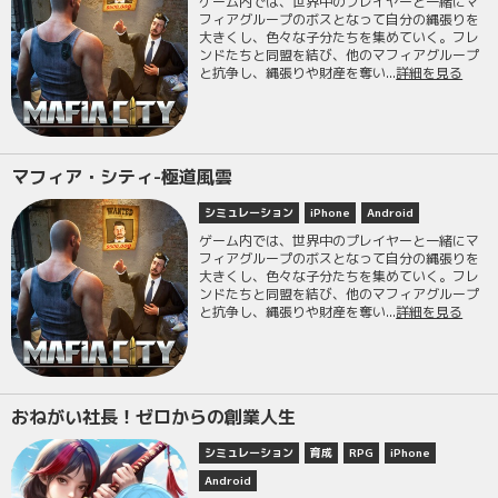
ゲーム内では、世界中のプレイヤーと一緒にマ
フィアグループのボスとなって自分の縄張りを
大きくし、色々な子分たちを集めていく。フレ
ンドたちと同盟を結び、他のマフィアグループ
と抗争し、縄張りや財産を奪い...
詳細を見る
マフィア・シティ-極道風雲
シミュレーション
iPhone
Android
ゲーム内では、世界中のプレイヤーと一緒にマ
フィアグループのボスとなって自分の縄張りを
大きくし、色々な子分たちを集めていく。フレ
ンドたちと同盟を結び、他のマフィアグループ
と抗争し、縄張りや財産を奪い...
詳細を見る
おねがい社長！ゼロからの創業人生
シミュレーション
育成
RPG
iPhone
Android