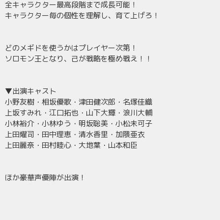
全キャラクター最高段階まで成長可能！
キャラクター毎の個性を理解し、育て上げろ！
どのメギドを使うかはプレイヤー次第！
ソロモン王となり、己が戦略を極め戦え！！
▼出演キャスト
小野友樹・相坂優歌・津田健次郎・名塚佳織
上坂すみれ・江口拓也・山下大輝・浪川大輔
小林裕介・小林ゆう・明坂聡美・小松未可子
上田燿司・田中理恵・清水香里・加隈亜衣
上田麗奈・田村睦心・大地葉・山本和臣
ほか豪華声優陣が出演！