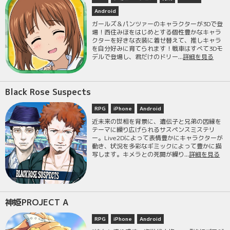
Android
ガールズ＆パンツァーのキャラクターが3Dで登
場！西住みほをはじめとする個性豊かなキャラ
クターを好きな衣装に着せ替えて、推しキャラ
を自分好みに育てられます！戦車はすべて3Dモ
デルで登場し、君だけのドリー...
詳細を見る
Black Rose Suspects
RPG
iPhone
Android
近未来の世相を背景に、遺伝子と兄弟の因縁を
テーマに繰り広げられるサスペンスミステリ
ー。Live2Dによって表情豊かにキャラクターが
動き、状況を多彩なギミックによって豊かに描
写します。キメラとの死闘が繰り...
詳細を見る
神姫PROJECT A
RPG
iPhone
Android