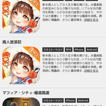
新米商人としての人生が幕を開ける。水墨画風
の街並みにならぶ様々なお店...リアルな古代都
市を再現！小さなお店の経営から始まり、やが
ては大富豪に！？古代の様々な職業を体感。納
官師に傀儡師、さらに墓泥棒ま...
詳細を見る
商人放浪記
シミュレーション
RPG
iPhone
Android
新米商人としての人生が幕を開ける。水墨画風
の街並みにならぶ様々なお店...リアルな古代都
市を再現！小さなお店の経営から始まり、やが
ては大富豪に！？古代の様々な職業を体感。納
官師に傀儡師、さらに墓泥棒ま...
詳細を見る
マフィア・シティ-極道風雲
シミュレーション
iPhone
Android