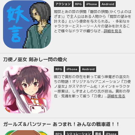
アクション
RPG
iPhone
Android
現世とあの世の狭間「隠世の狭間(かくりよのは
ざま)」で主人公はある人物から「現世の望みを
叶える」という使命を与えられる。・多彩なキ
ャラクターとストーリー人々の望みを叶えるこ
とで様々なドラマが織りなさ...
詳細を見る
刀使ノ巫女 刻みし一閃の燈火
RPG
iPhone
Android
御刀で異形の存在を斬って祓う神薙ぎの巫女た
ちの物語！オリジナルTVアニメーション『刀使
ノ巫女』がスマホゲーム化！メインキャラクタ
ー原案は、しずまよしのり氏が担当。異形の存
在・荒魂を斬って祓う「刀使」...
詳細を見る
ガールズ＆パンツァー あつまれ！みんなの戦車道！！
RPG
シミュレーション
育成
iPhone