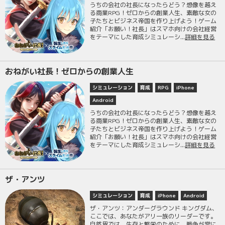
うちの会社の社長になったらどう？想像を越え
る商業RPG！ゼロからの創業人生、素敵な女の
子たちとビジネス帝国を作り上げよう！ゲーム
紹介「お願い！社長」はスマホ向けの会社経営
をテーマにした育成シミュレーシ...
詳細を見る
おねがい社長！ゼロからの創業人生
シミュレーション
育成
RPG
iPhone
Android
うちの会社の社長になったらどう？想像を越え
る商業RPG！ゼロからの創業人生、素敵な女の
子たちとビジネス帝国を作り上げよう！ゲーム
紹介「お願い！社長」はスマホ向けの会社経営
をテーマにした育成シミュレーシ...
詳細を見る
ザ・アンツ
シミュレーション
育成
iPhone
Android
ザ・アンツ：アンダーグラウンド キングダム、
ここでは、あなたがアリ一族のリーダーです。
自然界では、生存と繁栄のために、戦争が常に