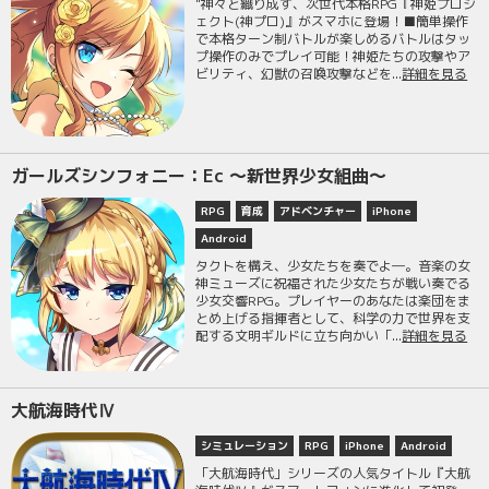
"神々と織り成す、次世代本格RPG『神姫プロジ
ェクト(神プロ)』がスマホに登場！■簡単操作
で本格ターン制バトルが楽しめるバトルはタッ
プ操作のみでプレイ可能！神姫たちの攻撃やア
ビリティ、幻獣の召喚攻撃などを...
詳細を見る
ガールズシンフォニー：Ec 〜新世界少女組曲〜
RPG
育成
アドベンチャー
iPhone
Android
タクトを構え、少女たちを奏でよ―。音楽の女
神ミューズに祝福された少女たちが戦い奏でる
少女交響RPG。プレイヤーのあなたは楽団をま
とめ上げる指揮者として、科学の力で世界を支
配する文明ギルドに立ち向かい「...
詳細を見る
大航海時代Ⅳ
シミュレーション
RPG
iPhone
Android
「大航海時代」シリーズの人気タイトル『大航