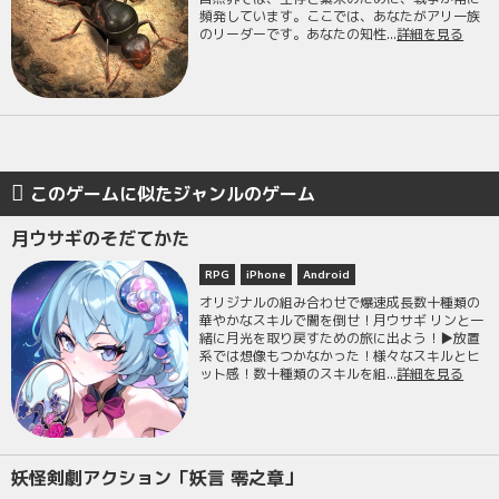
頻発しています。ここでは、あなたがアリ一族
のリーダーです。あなたの知性...
詳細を見る
このゲームに似たジャンルのゲーム
月ウサギのそだてかた
RPG
iPhone
Android
オリジナルの組み合わせで爆速成長数十種類の
華やかなスキルで闇を倒せ！月ウサギ リンと一
緒に月光を取り戻すための旅に出よう！▶放置
系では想像もつかなかった！様々なスキルとヒ
ット感！数十種類のスキルを組...
詳細を見る
妖怪剣劇アクション「妖言 零之章」