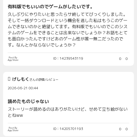
有料版でもいいのでゲームがしたいです。
久しぶりにやりたいと思ったらサ終しててびっくりしました。
そして一括ダウンロードという機会を逃した私はもうこのゲー
ムできないのかと絶望してます。有料版でもいいのでこのシス
テムのゲームをできることは出来ないでしょうか？お話もとて
も面白かったんですけどあのゲーム性が唯一無二だったので
す。なんとかならないでしょうか？
Post By
ID：14239543119
0
0
App Store
げしもく
さんの評価/レビュー
2026-06-21 00:44
読めたものじゃない
ストーリーが読めるのはありがたいけど、せめて立ち絵がない
とねww
Post By
ID：14205701193
0
0
App Store