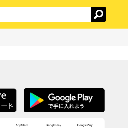
AppStore
GooglePlay
GooglePlay