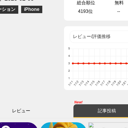
総合順位
無料
ーション
iPhone
4193位
--
New!
レビュー
記事投稿