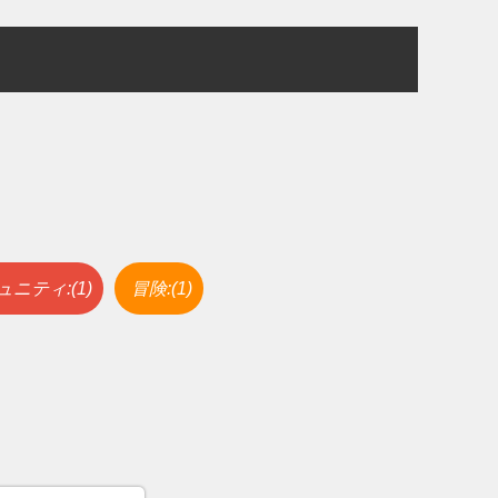
ニティ:(1)
冒険:(1)