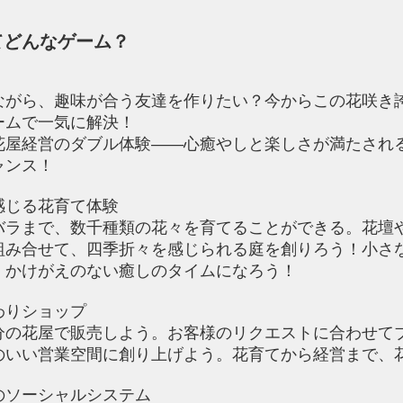
てどんなゲーム？
ながら、趣味が合う友達を作りたい？今からこの花咲き
ームで一気に解決！
花屋経営のダブル体験——心癒やしと楽しさが満たされ
ャンス！
感じる花育て体験
バラまで、数千種類の花々を育てることができる。花壇
組み合せて、四季折々を感じられる庭を創りろう！小さ
、かけがえのない癒しのタイムになろう！
わりショップ
分の花屋で販売しよう。お客様のリクエストに合わせて
のいい営業空間に創り上げよう。花育てから経営まで、
のソーシャルシステム