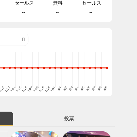
セールス
無料
セールス
--
--
--
投票