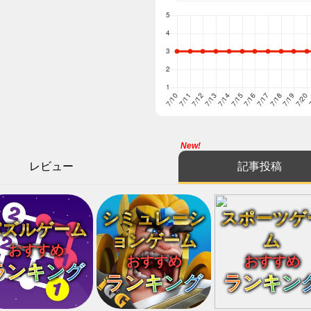
New!
レビュー
記事投稿
シミュレーシ
スポーツゲ
パズルゲーム
ョンゲーム
ム
おすすめ
おすすめ
おすすめ
ランキング
ランキング
ランキン