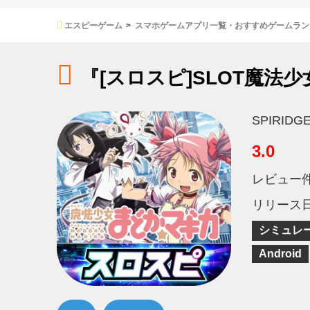
エスピーゲーム
スマホゲームアプリ一覧・おすすめゲームラン
『[スロスピ]SLOT魔法
SPIRIDGE
3.0
レビュー
リリース
シミュレ
Android