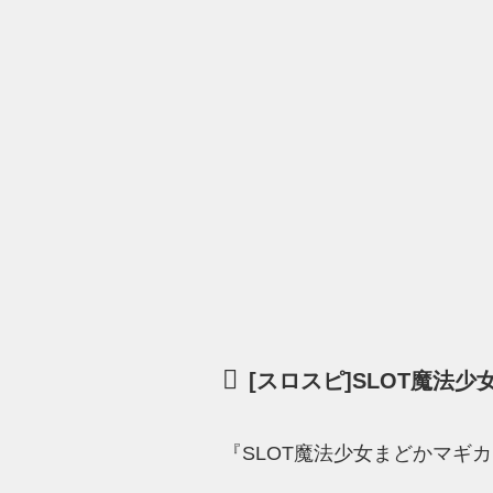
[スロスピ]SLOT魔法
『SLOT魔法少女まどかマギ