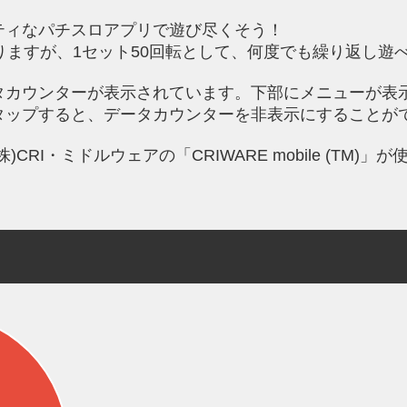
ティなパチスロアプリで遊び尽くそう！
りますが、1セット50回転として、何度でも繰り返し遊
タカウンターが表示されています。下部にメニューが表
タップすると、データカウンターを非表示にすることが
CRI・ミドルウェアの「CRIWARE mobile (TM)