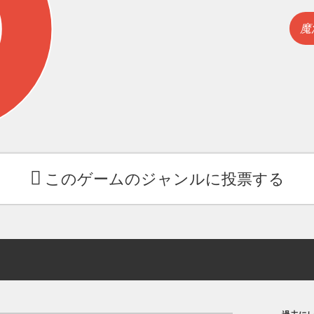
魔法
このゲームのジャンルに投票する