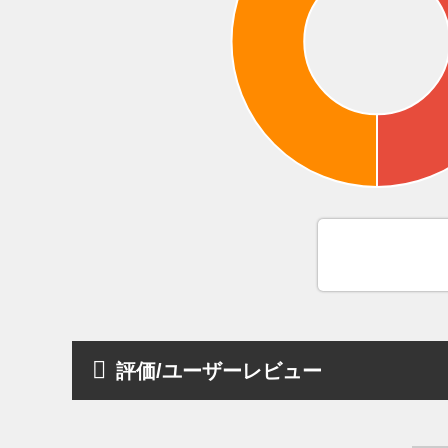
評価/ユーザーレビュー