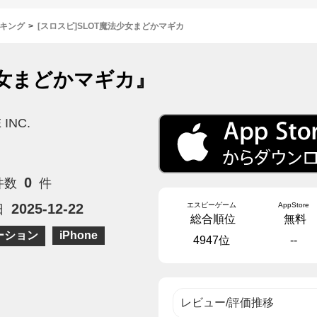
キング
[スロスピ]SLOT魔法少女まどかマギカ
少女まどかマギカ』
 INC.
0
件数
件
エスピーゲーム
AppStore
2025-12-22
日
総合順位
無料
ーション
iPhone
4947位
--