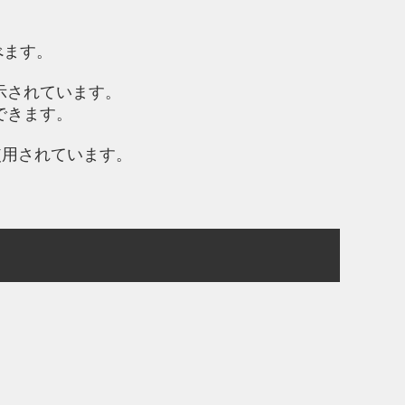
べます。
示されています。
できます。
」が使用されています。