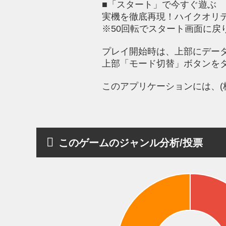
■「スタート」で今すぐ遊ぶ
実機を徹底再現！ハイクオリ
※50回転でスタート画面に戻
プレイ開始時は、上部にデー
上部「モード切替」ボタンを
このアプリケーションには、(株)
このゲームのジャンル分析/投票