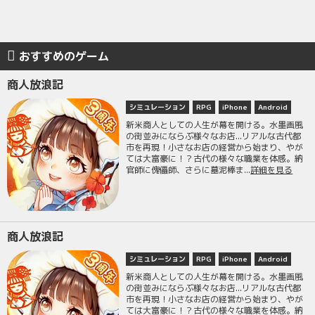
おすすめのゲーム
商人放浪記
シミュレーション
RPG
iPhone
Android
新米商人としての人生が幕を開ける。水墨画風
の街並みにならぶ様々なお店...リアルな古代都
市を再現！小さなお店の経営から始まり、やが
ては大富豪に！？古代の様々な職業を体感。納
官師に傀儡師、さらに墓泥棒ま...
詳細を見る
商人放浪記
シミュレーション
RPG
iPhone
Android
新米商人としての人生が幕を開ける。水墨画風
の街並みにならぶ様々なお店...リアルな古代都
市を再現！小さなお店の経営から始まり、やが
ては大富豪に！？古代の様々な職業を体感。納