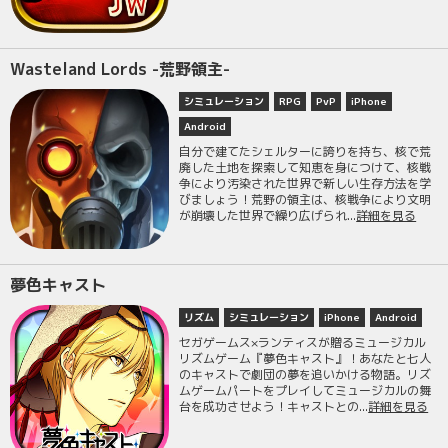
Wasteland Lords -荒野領主-
シミュレーション
RPG
PvP
iPhone
Android
自分で建てたシェルターに誇りを持ち、核で荒
廃した土地を探索して知恵を身につけて、核戦
争により汚染された世界で新しい生存方法を学
びましょう！荒野の領主は、核戦争により文明
が崩壊した世界で繰り広げられ...
詳細を見る
夢色キャスト
リズム
シミュレーション
iPhone
Android
セガゲームス×ランティスが贈るミュージカル
リズムゲーム『夢色キャスト』！あなたと七人
のキャストで劇団の夢を追いかける物語。リズ
ムゲームパートをプレイしてミュージカルの舞
台を成功させよう！キャストとの...
詳細を見る