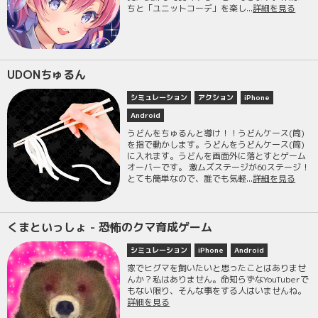
ちと「ユニットコーデ」を楽し...
詳細を見る
UDONちゅるん
シミュレーション
アクション
iPhone
Android
うどんをちゅるんと導け！！うどんケース(筒)
を指で動かします。うどんをうどんケース(筒)
に入れます。うどんを画面外に落とすとゲーム
オーバーです。 激ムズステージが60ステージ！
とても簡単なので、誰でも気軽...
詳細を見る
くまといっしょ - 恐怖のクマ育成ゲーム
シミュレーション
iPhone
Android
家でヒグマを飼いたいと思ったことはありませ
んか？私はありません。命知らずなYouTuberで
もない限り、そんな事をする人はいませんね。
詳細を見る