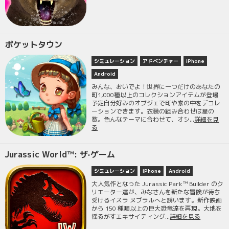
ポケットタウン
シミュレーション
アドベンチャー
iPhone
Android
みんな、おいでよ！世界に一つだけのあなたの
町1,000種以上のコレクションアイテムが登場
予定自分好みのオブジェで町や家の中をデコレ
ーションできます。衣装の組み合わせは星の
数。色んなテーマに合わせて、オシ...
詳細を見
る
Jurassic World™: ザ·ゲーム
シミュレーション
iPhone
Android
大人気作となった Jurassic Park™ Builder のク
リエーター達が、みなさんを新たな冒険が待ち
受けるイスラ ヌブラルへと誘います。新作映画
から 150 種類以上の巨大恐竜達を再現。大地を
揺るがすエキサイティング...
詳細を見る