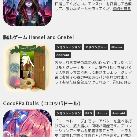
目指してください。モンスターを召喚して合成
して、強力なチームを作ってくだ...
詳細を見る
脱出ゲーム Hansel and Gretel
シミュレーション
アドベンチャー
iPhone
Android
おかしなお菓子の森に迷い込んでしまったヘン
ゼルとグレーテル・・・。謎や仕掛けを解いて
２人をおうちまで返してあげましょう！クリア
後にお菓子の森の中にあるパンを見つけ出そ
う！あなたは全部見つけられる？...
詳細を見る
CocoPPa Dolls（ココッパドール）
シミュレーション
RPG
iPhone
Android
「ユニットコーデ」では、アバターを並べるだ
けでなく、拡大縮小、回転が可能です。デコレ
ーションアイテムを配置することで、コーデを
更に装飾し可愛くすることができます。仲間た