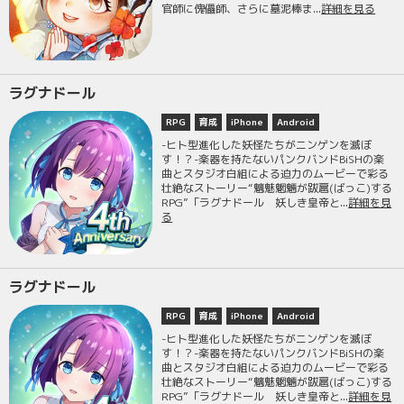
官師に傀儡師、さらに墓泥棒ま...
詳細を見る
ラグナドール
RPG
育成
iPhone
Android
-ヒト型進化した妖怪たちがニンゲンを滅ぼ
す！？-楽器を持たないパンクバンドBiSHの楽
曲とスタジオ白組による迫力のムービーで彩る
壮絶なストーリー“魑魅魍魎が跋扈(ばっこ)する
RPG”「ラグナドール 妖しき皇帝と...
詳細を見
る
ラグナドール
RPG
育成
iPhone
Android
-ヒト型進化した妖怪たちがニンゲンを滅ぼ
す！？-楽器を持たないパンクバンドBiSHの楽
曲とスタジオ白組による迫力のムービーで彩る
壮絶なストーリー“魑魅魍魎が跋扈(ばっこ)する
RPG”「ラグナドール 妖しき皇帝と...
詳細を見