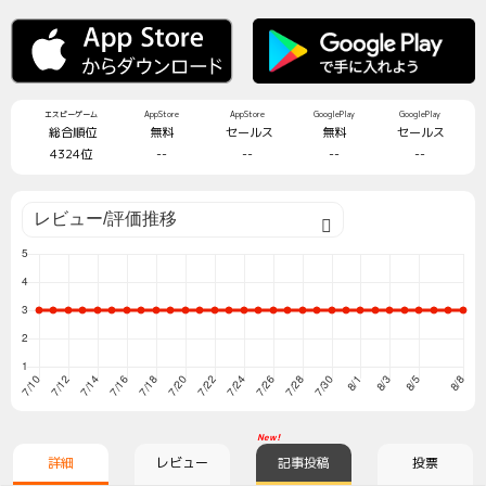
エスピーゲーム
AppStore
AppStore
GooglePlay
GooglePlay
総合順位
無料
セールス
無料
セールス
4324位
--
--
--
--
New!
詳細
レビュー
記事投稿
投票