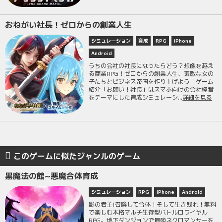
おねがい社長！ゼロからの創業人生
シミュレーション
育成
RPG
iPhone
Android
うちの会社の社長になったらどう？想像を越え
る商業RPG！ゼロからの創業人生、素敵な女の
子たちとビジネス帝国を作り上げよう！ゲーム
紹介「お願い！社長」はスマホ向けの会社経営
をテーマにした育成シミュレーシ...
詳細を見る
このゲームに似たジャンルのゲーム
黒魔法の館~悪魔合体育成
シミュレーション
RPG
iPhone
Android
影の君主!召喚して合体！そして生き残れ！無料
で楽しむ本格マルチ生存型バトルロワイヤル
RPG。地下ダンジョンで最強ネクロマンサーを