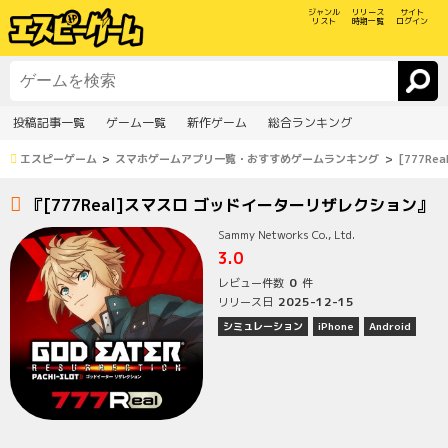
ジャンル
リリース
サイト
リスト
時期一覧
ログイン
投稿記事一覧
ゲーム一覧
新作ゲーム
総合ランキング
エスピーゲーム
スマホゲームアプリ一覧・おすすめゲームランキング
[777R
『[777Real]スマスロ ゴッドイーターリザレクション』
Sammy Networks Co., Ltd.
3.0
0
レビュー件数
件
2025-12-15
リリース日
シミュレーション
iPhone
Android