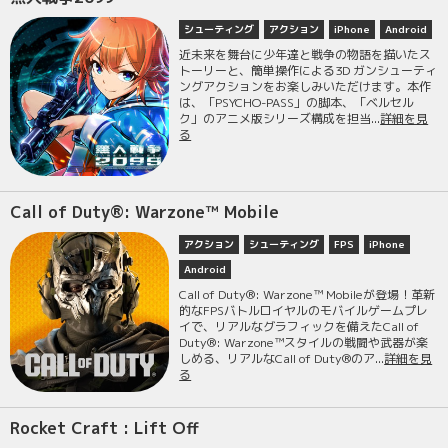
シューティング
アクション
iPhone
Android
近未来を舞台に少年達と戦争の物語を描いたス
トーリーと、簡単操作による3D ガンシューティ
ングアクションをお楽しみいただけます。本作
は、「PSYCHO-PASS」の脚本、「ベルセル
ク」のアニメ版シリーズ構成を担当...
詳細を見
る
Call of Duty®: Warzone™ Mobile
アクション
シューティング
FPS
iPhone
Android
Call of Duty®: Warzone™ Mobileが登場！革新
的なFPSバトルロイヤルのモバイルゲームプレ
イで、リアルなグラフィックを備えたCall of
Duty®: Warzone™スタイルの戦闘や武器が楽
しめる、リアルなCall of Duty®のア...
詳細を見
る
Rocket Craft : Lift Off