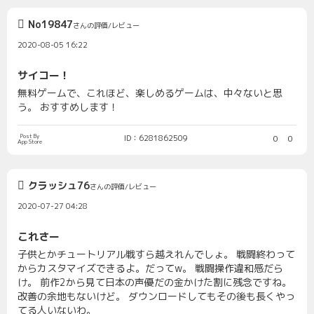
No19847
さんの評価/レビュー
2020-08-05 16:22
サイコー！
無料ゲームで、これほど、楽しめるゲームは、中々ないと思
う。 おすすめします！
Post By
ID：6281862509
0
0
App Store
クラッシュ76
さんの評価/レビュー
2020-07-27 04:28
これさー
子供とかチュートリアル戦すら越えれんでしょ。 戦闘終わって
からカスタマイズできるよ。だってw。 戦闘操作違和感だら
け。 前作2から見て日本の声優だの金かけた割に残念ですね。
改善の余地もないけど。 ダウンロードしてもその後も長くやっ
てる人いないわ。