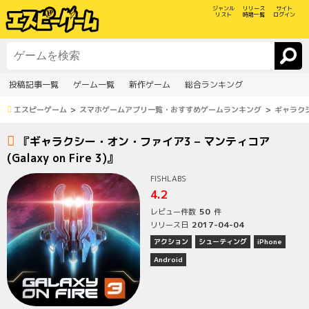
ジャンル
リリース
サイト
リスト
時期一覧
ログイン
投稿記事一覧
ゲーム一覧
新作ゲーム
総合ランキング
エスピーゲーム
スマホゲームアプリ一覧・おすすめゲームランキング
ギャラクシー
『ギャラクシー・オン・ファイア3 – マンティコア
(Galaxy on Fire 3)』
FISHLABS
4.2
50
レビュー件数
件
2017-04-04
リリース日
アクション
シューティング
iPhone
Android