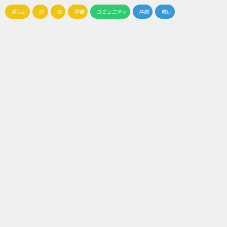
美しい
SF
船
宇宙
コミュニティ
仲間
戦い