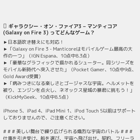
ギャラクシー・オン・ファイア3 – マンティコア
(Galaxy on Fire 3) ってどんなゲーム？
►日本語吹き替えにも対応！
►「Galaxy on Fire 3 - Manticoreはモバイルゲーム最高の大
作の一つ」（IGN Espana、10点中8.3点）
►「豪華なグラフィックで描かれるシューター。同シリーズを
モバイル新時代へ突入させた」（Pocket Gamer、10点中9点、
Gold Award受賞）
►「病みつきになる楽しさとゴージャスな宇宙。ヘルメットを
被り、エンジンを点火し、ネオックス星域の暴君に挑もう！」
（KickMyGeek、10点中8.5点）
iPhone 5、iPad 4、iPad Mini 1、iPod Touch 5以前はサポート
しておりませんので、ご注意ください。
# # # 美しい舞台で繰り広げられる熾烈な宇宙のバトル # # #
仕事を引き受け、船を選び、宇宙へ飛び出せ。契約、フリーラ