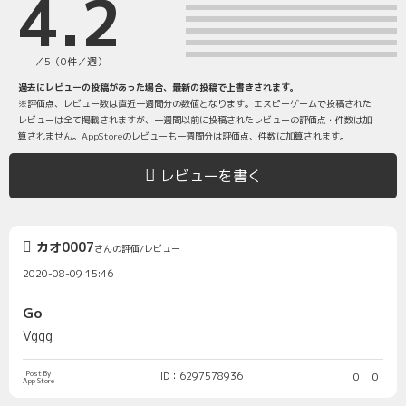
4.2
／5（0件／週）
過去にレビューの投稿があった場合、最新の投稿で上書きされます。
※評価点、レビュー数は直近一週間分の数値となります。エスピーゲームで投稿された
レビューは全て掲載されますが、一週間以前に投稿されたレビューの評価点・件数は加
算されません。AppStoreのレビューも一週間分は評価点、件数に加算されます。
レビューを書く
カオ0007
さんの評価/レビュー
2020-08-09 15:46
Go
Vggg
Post By
ID：6297578936
0
0
App Store