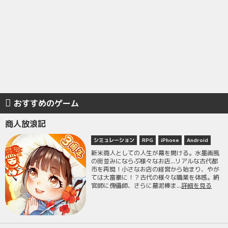
おすすめのゲーム
商人放浪記
シミュレーション
RPG
iPhone
Android
新米商人としての人生が幕を開ける。水墨画風
の街並みにならぶ様々なお店...リアルな古代都
市を再現！小さなお店の経営から始まり、やが
ては大富豪に！？古代の様々な職業を体感。納
官師に傀儡師、さらに墓泥棒ま...
詳細を見る