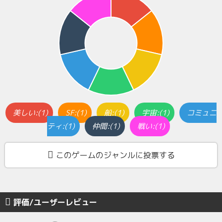
美しい:(1)
SF:(1)
船:(1)
宇宙:(1)
コミュニ
ティ:(1)
仲間:(1)
戦い:(1)
このゲームのジャンルに投票する
評価/ユーザーレビュー