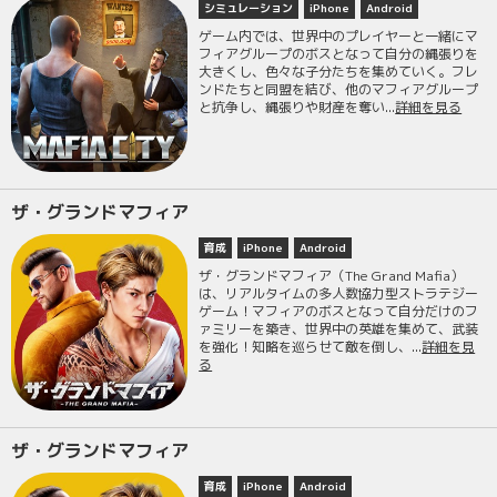
シミュレーション
iPhone
Android
ゲーム内では、世界中のプレイヤーと一緒にマ
フィアグループのボスとなって自分の縄張りを
大きくし、色々な子分たちを集めていく。フレ
ンドたちと同盟を結び、他のマフィアグループ
と抗争し、縄張りや財産を奪い...
詳細を見る
ザ・グランドマフィア
育成
iPhone
Android
ザ・グランドマフィア（The Grand Mafia）
は、リアルタイムの多人数協力型ストラテジー
ゲーム！マフィアのボスとなって自分だけのフ
ァミリーを築き、世界中の英雄を集めて、武装
を強化！知略を巡らせて敵を倒し、...
詳細を見
る
ザ・グランドマフィア
育成
iPhone
Android