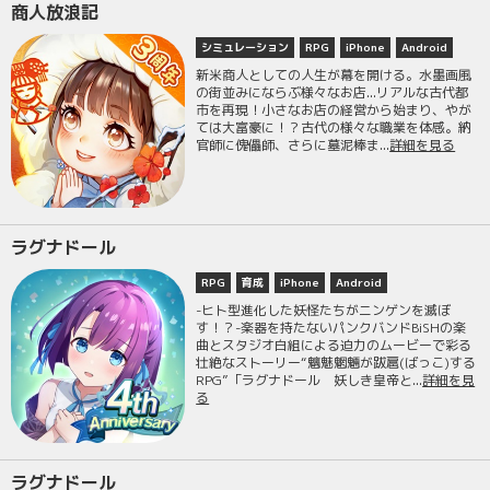
商人放浪記
シミュレーション
RPG
iPhone
Android
新米商人としての人生が幕を開ける。水墨画風
の街並みにならぶ様々なお店...リアルな古代都
市を再現！小さなお店の経営から始まり、やが
ては大富豪に！？古代の様々な職業を体感。納
官師に傀儡師、さらに墓泥棒ま...
詳細を見る
ラグナドール
RPG
育成
iPhone
Android
-ヒト型進化した妖怪たちがニンゲンを滅ぼ
す！？-楽器を持たないパンクバンドBiSHの楽
曲とスタジオ白組による迫力のムービーで彩る
壮絶なストーリー“魑魅魍魎が跋扈(ばっこ)する
RPG”「ラグナドール 妖しき皇帝と...
詳細を見
る
ラグナドール