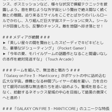
ンス、ボスミッションなど、様々な状況で操縦テクニックを披
露しよう。息を飲むような外宇宙という舞台で絶え間なく続く
敵との戦闘。迫り来るミサイルをここぞとばかりのバレルロー
ルでかわし、入り組んだ巨大宇宙ステーションに突入。シール
ドが回復したら、反撃のチャンス。敵を地獄へ叩き落とせ！
# # # メディアが絶賛 # # #
►「美しい星々の間を舞台としたスピーディでキビキビとし
た、豪華なSFシューティング」（Pocket Gamer）
►「今年の夏、モバイルゲームの話題作となること間違いなし
の本作を絶対見逃すな」（Touch Arcade）
# # # チームを組んで、無法者と戦おう # # #
「Galaxy on Fire 3 - Manticore」がポケットの中に詰め込む
広大な宇宙。僚機となる仲間プレイヤーの船を雇い、力を合わ
せて銀河の凶悪な無法者たちを追い詰めよう。警戒を怠ること
なく、拍動するネオックス星域の中心を目指して暗黒の奥深く
へと進め！
# # # 「GALAXY ON FIRE 3 - MANTICORE」のユニークな特長