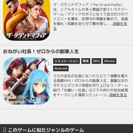
ザ・グランドマフィア（The Grand Mafia）
は、リアルタイムの多人数協力型ストラテジー
ゲーム！マフィアのボスとなって自分だけのフ
ァミリーを築き、世界中の英雄を集めて、武装
を強化！知略を巡らせて敵を倒し、...
詳細を見
る
おねがい社長！ゼロからの創業人生
シミュレーション
育成
RPG
iPhone
Android
うちの会社の社長になったらどう？想像を越え
る商業RPG！ゼロからの創業人生、素敵な女の
子たちとビジネス帝国を作り上げよう！ゲーム
紹介「お願い！社長」はスマホ向けの会社経営
をテーマにした育成シミュレーシ...
詳細を見る
このゲームに似たジャンルのゲーム