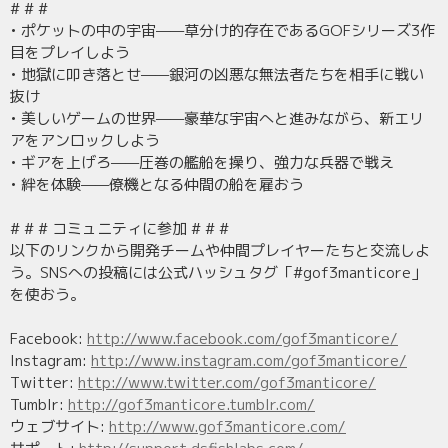
# # #
• ポケットの中の宇宙——草分け的存在であるGOFシリーズ3作
目をプレイしよう
• 地獄に叩き落とせ——銀河の凶悪な無法者たちを相手に戦い
抜け
• 美しいゲームの世界——豪華な宇宙へと進みながら、新エリ
アをアンロックしよう
• ギアを上げろ——圧巻の艦船を操り、強力な兵器で戦え
• 絆を体験——僚機となる仲間の船を雇おう
# # # コミュニティに参加 # # #
以下のリンクから開発チームや仲間プレイヤーたちと交流しよ
う。SNSへの投稿には公式ハッシュタグ「#gof3manticore」
を使おう。
Facebook:
http://www.facebook.com/gof3manticore/
Instagram:
http://www.instagram.com/gof3manticore/
Twitter:
http://www.twitter.com/gof3manticore/
Tumblr:
http://gof3manticore.tumblr.com/
ウェブサイト:
http://www.gof3manticore.com/