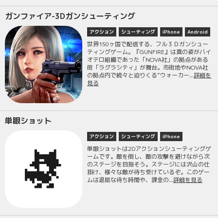
ガンファイア-3Dガンシューティング
アクション
シューティング
iPhone
Android
世界150ヶ国で配信する、フル３Ｄガンシュー
ティングゲーム。『GUNFIRE』は真の姿がバイ
オテロ組織であった「NOVA社」の拠点がある
街「ラグラシティ」が舞台。市街地やNOVA社
の拠点内で続々と迫りくる”ウォーカー...
詳細を
見る
単眼ショット
アクション
シューティング
iPhone
単眼ショットは2Dアクションシューティングゲ
ームです。敵を倒し、敵の攻撃を避けながら次
のステージを目指そう。ステージには沢山の仕
掛け、様々な敵が待ち受けているぞ。このゲー
ムは退屈な待ち時間や、課金の...
詳細を見る