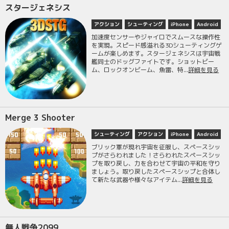
スタージェネシス
アクション
シューティング
iPhone
Android
加速度センサーやジャイロでスムースな操作性
を実現。スピード感溢れる3Dシューティングゲ
ームが楽しめます。スタージェネシスは宇宙戦
艦同士のドッグファイトです。ショットビー
ム、ロックオンビーム、魚雷、特...
詳細を見る
Merge 3 Shooter
シューティング
アクション
iPhone
Android
ブリック軍が現れ宇宙を征服し、スペースシッ
プがさらわれました！さらわれたスペースシッ
プを取り戻し、力を合わせて宇宙の平和を守り
ましょう。取り戻したスペースシップと合体し
て新たな武器や様々なアイテム...
詳細を見る
無人戦争2099