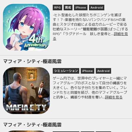
RPG
育成
iPhone
Android
-ヒト型進化した妖怪たちがニンゲンを滅ぼ
す！？-楽器を持たないパンクバンドBiSHの楽
曲とスタジオ白組による迫力のムービーで彩る
壮絶なストーリー“魑魅魍魎が跋扈(ばっこ)する
RPG”「ラグナドール 妖しき皇帝と...
詳細を見
る
マフィア・シティ-極道風雲
シミュレーション
iPhone
Android
ゲーム内では、世界中のプレイヤーと一緒にマ
フィアグループのボスとなって自分の縄張りを
大きくし、色々な子分たちを集めていく。フレ
ンドたちと同盟を結び、他のマフィアグループ
と抗争し、縄張りや財産を奪い...
詳細を見る
マフィア・シティ-極道風雲