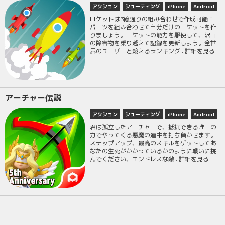
アクション
シューティング
iPhone
Android
ロケットは3億通りの組み合わせで作成可能！
パーツを組み合わせて自分だけのロケットを作
りましょう。ロケットの能力を駆使して、沢山
の障害物を乗り越えて記録を更新しよう。全世
界のユーザーと競えるランキング...
詳細を見る
アーチャー伝説
アクション
シューティング
iPhone
Android
君は孤立したアーチャーで、抵抗できる唯一の
力でやってくる悪魔の連中を打ち負かせます。
ステップアップ、最高のスキルをゲットしてあ
なたの生死がかかっているかのように戦いに挑
んでください、エンドレスな敵...
詳細を見る