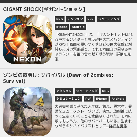
GIGANT SHOCK[ギガントショック]
RPG
アクション
PvP
シューティング
iPhone
Android
「GIGANTSHOCK」は、「ギガント」と呼ばれ
る巨大モンスターと戦う超巨大ボスハンティン
グRPG！画面を覆いつくすほどの巨大な敵と対
峙した時の緊張感と、それぞれ能力の異なるキ
ャラクターを組み合わせて戦う戦略...
詳細を見
る
ゾンビの夜明け: サバイバル (Dawn of Zombies:
Survival)
アクション
シューティング
RPG
シミュレーション
PvP
iPhone
Android
大災害を乗り越えた人々は、飢え、異常者、異
常なミュータント、ゾンビ、病気、放射線に抗
って生きていくことを余儀なくされた。それに
敵はもちろん、他のサバイバーもいる。生まれ
ながらのサバイバリストとして...
詳細を見る